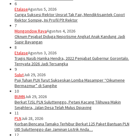
6
Etalase
Agustus 5, 2026
Curiga Suksesi Rektor Unsrat Tak Fair, Mendiktisaintek Copot
Rektor Sompie, Ini Profil Plt Rektor
7
Mongondow Raya
Agustus 4, 2026
Oknum Pejabat Diduga Nepotisme Angkat Anak Kandung Jadi
Supir Bayangan
8
Etalase
Agustus 3, 2026
Tragis Nasib Hamka Hendra, 2022 Penjabat Gubernur Gorontalo.
Ternyata 2026 Jadi Tersangka
9
Sulut
Juli 29, 2026
Puji Tuhan PLN Turut Sukseskan Lomba Masamper “Oikumene
Bermazmur” di Sangihe
10
BUMN
Juli 29, 2026
Berkat TJSL PLN Suluttenggo, Petani Kacang Tilihuwa Makin
Sejahtera, Jalan Desa Telah Mulus Dipaving
11
PLN
Juli 28, 2026
Korban Bencana Tamako Terhibur Berkat 125 Paket Bantuan PLN
UID Suluttenggo dan Jaminan Listrik Anda…
12