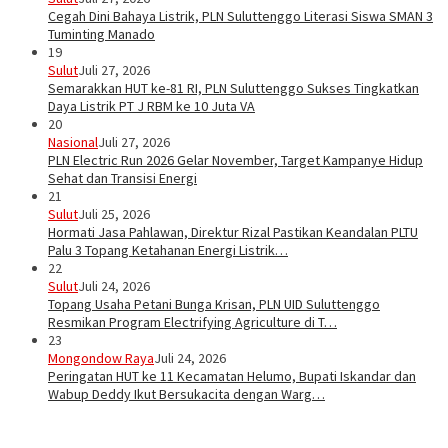
Cegah Dini Bahaya Listrik, PLN Suluttenggo Literasi Siswa SMAN 3
Tuminting Manado
19
Sulut
Juli 27, 2026
Semarakkan HUT ke-81 RI, PLN Suluttenggo Sukses Tingkatkan
Daya Listrik PT J RBM ke 10 Juta VA
20
Nasional
Juli 27, 2026
PLN Electric Run 2026 Gelar November, Target Kampanye Hidup
Sehat dan Transisi Energi
21
Sulut
Juli 25, 2026
Hormati Jasa Pahlawan, Direktur Rizal Pastikan Keandalan PLTU
Palu 3 Topang Ketahanan Energi Listrik…
22
Sulut
Juli 24, 2026
Topang Usaha Petani Bunga Krisan, PLN UID Suluttenggo
Resmikan Program Electrifying Agriculture di T…
23
Mongondow Raya
Juli 24, 2026
Peringatan HUT ke 11 Kecamatan Helumo, Bupati Iskandar dan
Wabup Deddy Ikut Bersukacita dengan Warg…