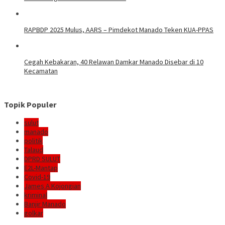
RAPBDP 2025 Mulus, AARS – Pimdekot Manado Teken KUA-PPAS
Cegah Kebakaran, 40 Relawan Damkar Manado Disebar di 10
Kecamatan
Topik Populer
sulut
manado
politik
Talaud
DPRD SULUT
E2L-Mantap
Covid-19
James A Kojongian
kriminal
Banjir Manado
golkar