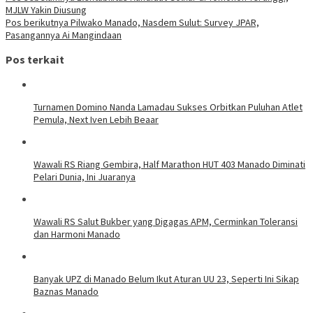
MJLW Yakin Diusung
Pos berikutnya
Pilwako Manado, Nasdem Sulut: Survey JPAR,
Pasangannya Ai Mangindaan
Pos terkait
Turnamen Domino Nanda Lamadau Sukses Orbitkan Puluhan Atlet
Pemula, Next Iven Lebih Beaar
Wawali RS Riang Gembira, Half Marathon HUT 403 Manado Diminati
Pelari Dunia, Ini Juaranya
Wawali RS Salut Bukber yang Digagas APM, Cerminkan Toleransi
dan Harmoni Manado
Banyak UPZ di Manado Belum Ikut Aturan UU 23, Seperti Ini Sikap
Baznas Manado