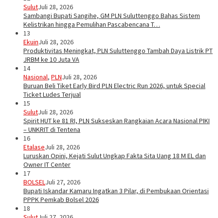
Sulut
Juli 28, 2026
Sambangi Bupati Sangihe, GM PLN Suluttenggo Bahas Sistem
Kelistrikan hingga Pemulihan Pascabencana T…
13
Ekuin
Juli 28, 2026
Produktivitas Meningkat, PLN Suluttenggo Tambah Daya Listrik PT
JRBM ke 10 Juta VA
14
Nasional
,
PLN
Juli 28, 2026
Buruan Beli Tiket Early Bird PLN Electric Run 2026, untuk Special
Ticket Ludes Terjual
15
Sulut
Juli 28, 2026
Spirit HUT ke 81 RI, PLN Sukseskan Rangkaian Acara Nasional PIKI
– UNKRIT di Tentena
16
Etalase
Juli 28, 2026
Luruskan Opini, Kejati Sulut Ungkap Fakta Sita Uang 18 M EL dan
Owner IT Center
17
BOLSEL
Juli 27, 2026
Bupati Iskandar Kamaru Ingatkan 3 Pilar, di Pembukaan Orientasi
PPPK Pemkab Bolsel 2026
18
Sulut
Juli 27, 2026