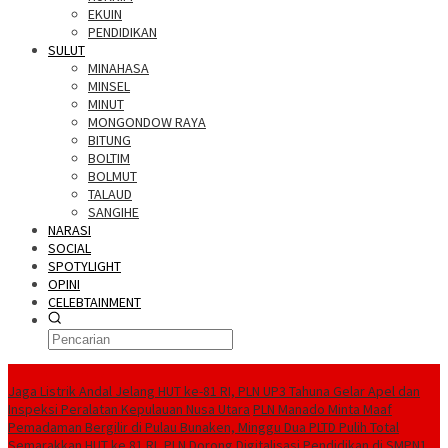
EKUIN
PENDIDIKAN
SULUT
MINAHASA
MINSEL
MINUT
MONGONDOW RAYA
BITUNG
BOLTIM
BOLMUT
TALAUD
SANGIHE
NARASI
SOCIAL
SPOTYLIGHT
OPINI
CELEBTAINMENT
BERITA TERBARU
Jaga Listrik Andal Jelang HUT ke-81 RI, PLN UP3 Tahuna Gelar Apel dan
Inspeksi Peralatan Kepulauan Nusa Utara
PLN Manado Minta Maaf
Pemadaman Bergilir di Pulau Bunaken, Minggu Dua PLTD Pulih Total
Semarakkan HUT ke 81 RI, PLN Dorong Digitalisasi Pendidikan di SMPN1