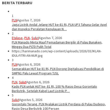
BERITA TERBARU
1
PLN
Agustus 7, 2026
Jaga Listrik Andal Jelang HUT ke-81 RI, PLN UP3 Tahuna Gelar Apel
dan Inspeksi Peralatan Kepulauan N…
2
Etalase
,
PLN
,
Sulut
Agustus 7, 2026
PLN Manado Minta Maaf Pemadaman Bergilir di Pulau Bunaken,
Minggu Dua PLTD Pulih Total
https://harimanado.com/wp-content/uploads/2026/03/IKLAN-
IDUL-FITRI-AN-NUR.jpg
3
PLN
Agustus 6, 2026
Semarakkan HUT ke 81 RI, PLN Dorong Digitalisasi Pendidikan di
SMPN1 Palu Lewat Program TJSL
4
PLN
,
Sulut
Agustus 6, 2026
Kado PLN untuk HUT ke- 81 RI, 100 % Rasio Desa Gorontalo
Berlistrik, Setelah Kabel Laut Listriki P…
5
Sulut
Agustus 5, 2026
Gorontalo Terang. PLN Nyalakan Listrik Perdana di Pulau Dudepo,
Rasio Desa Berlistrik 100 Persen