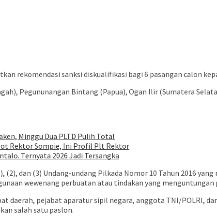
n rekomendasi sanksi diskualifikasi bagi 6 pasangan calon kepa
ngah), Pegununangan Bintang (Papua), Ogan Ilir (Sumatera Selat
ken, Minggu Dua PLTD Pulih Total
ot Rektor Sompie, Ini Profil Plt Rektor
talo. Ternyata 2026 Jadi Tersangka
), (2), dan (3) Undang-undang Pilkada Nomor 10 Tahun 2016 yang 
ahgunaan wewenang perbuatan atau tindakan yang menguntungan pa
bat daerah, pejabat aparatur sipil negara, anggota TNI/POLRI, d
an salah satu paslon.