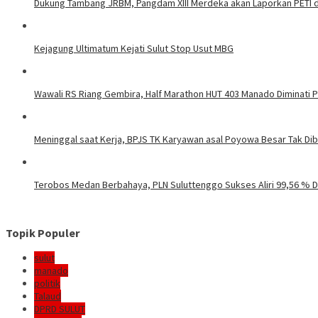
Dukung Tambang JRBM, Pangdam XIII Merdeka akan Laporkan PETI d
Kejagung Ultimatum Kejati Sulut Stop Usut MBG
Wawali RS Riang Gembira, Half Marathon HUT 403 Manado Diminati Pel
Meninggal saat Kerja, BPJS TK Karyawan asal Poyowa Besar Tak Di
Terobos Medan Berbahaya, PLN Suluttenggo Sukses Aliri 99,56 % D
Topik Populer
sulut
manado
politik
Talaud
DPRD SULUT