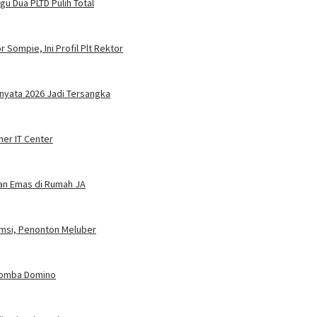
u Dua PLTD Pulih Total
 Sompie, Ini Profil Plt Rektor
nyata 2026 Jadi Tersangka
ner IT Center
dan Emas di Rumah JA
umsi, Penonton Meluber
 Lomba Domino