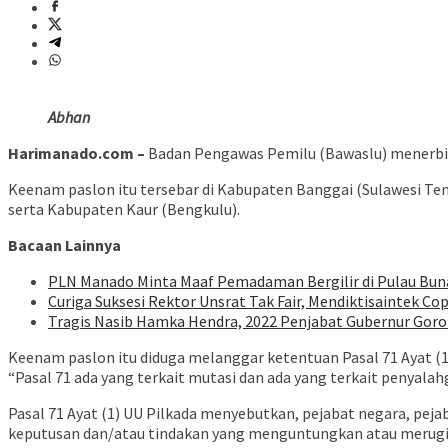
Abhan
Harimanado.com –
Badan Pengawas Pemilu (Bawaslu) menerbitka
Keenam paslon itu tersebar di Kabupaten Banggai (Sulawesi Te
serta Kabupaten Kaur (Bengkulu).
Bacaan Lainnya
PLN Manado Minta Maaf Pemadaman Bergilir di Pulau Buna
Curiga Suksesi Rektor Unsrat Tak Fair, Mendiktisaintek Cop
Tragis Nasib Hamka Hendra, 2022 Penjabat Gubernur Goron
Keenam paslon itu diduga melanggar ketentuan Pasal 71 Ayat (1
“Pasal 71 ada yang terkait mutasi dan ada yang terkait penyal
Pasal 71 Ayat (1) UU Pilkada menyebutkan, pejabat negara, peja
keputusan dan/atau tindakan yang menguntungkan atau merugik