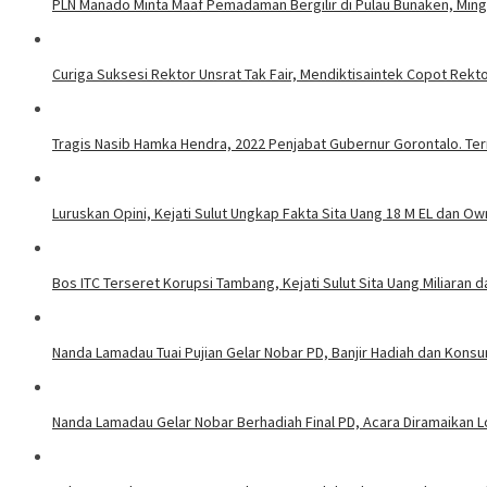
PLN Manado Minta Maaf Pemadaman Bergilir di Pulau Bunaken, Mingg
Curiga Suksesi Rektor Unsrat Tak Fair, Mendiktisaintek Copot Rektor
Tragis Nasib Hamka Hendra, 2022 Penjabat Gubernur Gorontalo. Ter
Luruskan Opini, Kejati Sulut Ungkap Fakta Sita Uang 18 M EL dan Ow
Bos ITC Terseret Korupsi Tambang, Kejati Sulut Sita Uang Miliaran 
Nanda Lamadau Tuai Pujian Gelar Nobar PD, Banjir Hadiah dan Kons
Nanda Lamadau Gelar Nobar Berhadiah Final PD, Acara Diramaikan