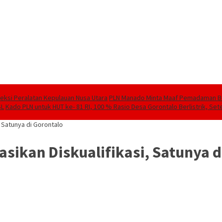
speksi Peralatan Kepulauan Nusa Utara
PLN Manado Minta Maaf Pemadaman Berg
SL
Kado PLN untuk HUT ke- 81 RI, 100 % Rasio Desa Gorontalo Berlistrik, Sete
, Satunya di Gorontalo
sikan Diskualifikasi, Satunya d