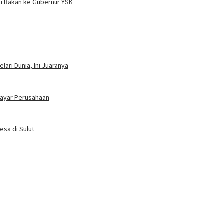
i Bakan ke Gubernur YSK
ari Dunia, Ini Juaranya
bayar Perusahaan
esa di Sulut