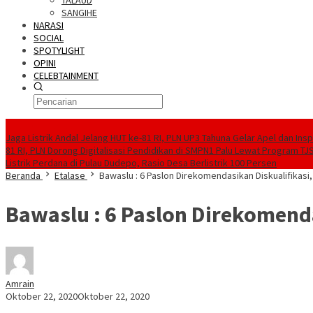
TALAUD
SANGIHE
NARASI
SOCIAL
SPOTYLIGHT
OPINI
CELEBTAINMENT
BERITA TERBARU
Jaga Listrik Andal Jelang HUT ke-81 RI, PLN UP3 Tahuna Gelar Apel dan In
81 RI, PLN Dorong Digitalisasi Pendidikan di SMPN1 Palu Lewat Program TJ
Listrik Perdana di Pulau Dudepo, Rasio Desa Berlistrik 100 Persen
Beranda
Etalase
Bawaslu : 6 Paslon Direkomendasikan Diskualifikasi
Bawaslu : 6 Paslon Direkomenda
Amrain
Oktober 22, 2020
Oktober 22, 2020