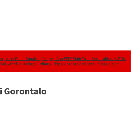
ilir di Pulau Bunaken, Minggu Dua PLTD Pulih Total
Semarakkan HUT ke
lah Kabel Laut Listriki Pulau Dudepo
Gorontalo Terang. PLN Nyalakan
i Gorontalo