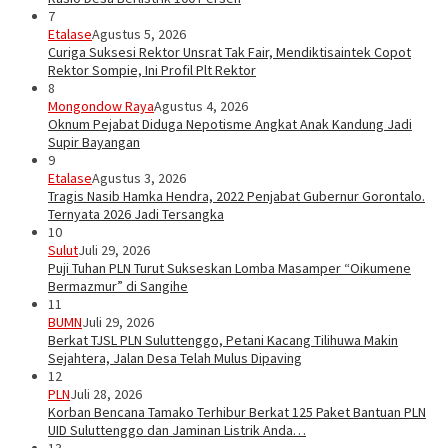
7
Etalase
Agustus 5, 2026
Curiga Suksesi Rektor Unsrat Tak Fair, Mendiktisaintek Copot
Rektor Sompie, Ini Profil Plt Rektor
8
Mongondow Raya
Agustus 4, 2026
Oknum Pejabat Diduga Nepotisme Angkat Anak Kandung Jadi
Supir Bayangan
9
Etalase
Agustus 3, 2026
Tragis Nasib Hamka Hendra, 2022 Penjabat Gubernur Gorontalo.
Ternyata 2026 Jadi Tersangka
10
Sulut
Juli 29, 2026
Puji Tuhan PLN Turut Sukseskan Lomba Masamper “Oikumene
Bermazmur” di Sangihe
11
BUMN
Juli 29, 2026
Berkat TJSL PLN Suluttenggo, Petani Kacang Tilihuwa Makin
Sejahtera, Jalan Desa Telah Mulus Dipaving
12
PLN
Juli 28, 2026
Korban Bencana Tamako Terhibur Berkat 125 Paket Bantuan PLN
UID Suluttenggo dan Jaminan Listrik Anda…