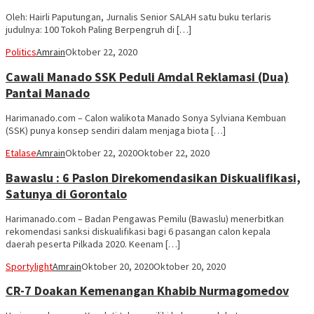
Oleh: Hairli Paputungan, Jurnalis Senior SALAH satu buku terlaris
judulnya: 100 Tokoh Paling Berpengruh di […]
Politics
Amrain
Oktober 22, 2020
Cawali Manado SSK Peduli Amdal Reklamasi (Dua)
Pantai Manado
Harimanado.com – Calon walikota Manado Sonya Sylviana Kembuan
(SSK) punya konsep sendiri dalam menjaga biota […]
Etalase
Amrain
Oktober 22, 2020
Oktober 22, 2020
Bawaslu : 6 Paslon Direkomendasikan Diskualifikasi,
Satunya di Gorontalo
Harimanado.com – Badan Pengawas Pemilu (Bawaslu) menerbitkan
rekomendasi sanksi diskualifikasi bagi 6 pasangan calon kepala
daerah peserta Pilkada 2020. Keenam […]
Sportylight
Amrain
Oktober 20, 2020
Oktober 20, 2020
CR-7 Doakan Kemenangan Khabib Nurmagomedov