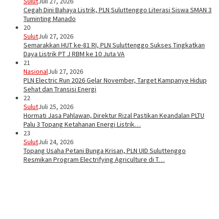
Sulut
Juli 27, 2026
Cegah Dini Bahaya Listrik, PLN Suluttenggo Literasi Siswa SMAN 3
Tuminting Manado
20
Sulut
Juli 27, 2026
Semarakkan HUT ke-81 RI, PLN Suluttenggo Sukses Tingkatkan
Daya Listrik PT J RBM ke 10 Juta VA
21
Nasional
Juli 27, 2026
PLN Electric Run 2026 Gelar November, Target Kampanye Hidup
Sehat dan Transisi Energi
22
Sulut
Juli 25, 2026
Hormati Jasa Pahlawan, Direktur Rizal Pastikan Keandalan PLTU
Palu 3 Topang Ketahanan Energi Listrik…
23
Sulut
Juli 24, 2026
Topang Usaha Petani Bunga Krisan, PLN UID Suluttenggo
Resmikan Program Electrifying Agriculture di T…