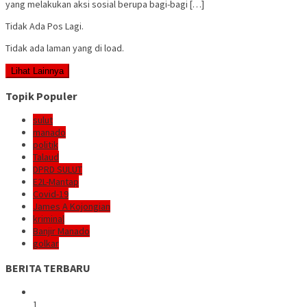
yang melakukan aksi sosial berupa bagi-bagi […]
Tidak Ada Pos Lagi.
Tidak ada laman yang di load.
Lihat Lainnya
Topik Populer
sulut
manado
politik
Talaud
DPRD SULUT
E2L-Mantap
Covid-19
James A Kojongian
kriminal
Banjir Manado
golkar
BERITA TERBARU
1