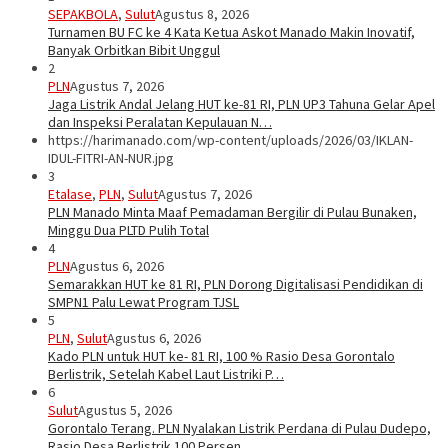
SEPAKBOLA
,
Sulut
Agustus 8, 2026
Turnamen BU FC ke 4 Kata Ketua Askot Manado Makin Inovatif,
Banyak Orbitkan Bibit Unggul
2
PLN
Agustus 7, 2026
Jaga Listrik Andal Jelang HUT ke-81 RI, PLN UP3 Tahuna Gelar Apel
dan Inspeksi Peralatan Kepulauan N…
https://harimanado.com/wp-content/uploads/2026/03/IKLAN-
IDUL-FITRI-AN-NUR.jpg
3
Etalase
,
PLN
,
Sulut
Agustus 7, 2026
PLN Manado Minta Maaf Pemadaman Bergilir di Pulau Bunaken,
Minggu Dua PLTD Pulih Total
4
PLN
Agustus 6, 2026
Semarakkan HUT ke 81 RI, PLN Dorong Digitalisasi Pendidikan di
SMPN1 Palu Lewat Program TJSL
5
PLN
,
Sulut
Agustus 6, 2026
Kado PLN untuk HUT ke- 81 RI, 100 % Rasio Desa Gorontalo
Berlistrik, Setelah Kabel Laut Listriki P…
6
Sulut
Agustus 5, 2026
Gorontalo Terang. PLN Nyalakan Listrik Perdana di Pulau Dudepo,
Rasio Desa Berlistrik 100 Persen