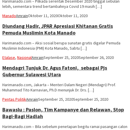
Harimanado.com – Pilkada serentak Desember 2020 tinggal sebulan
lebih, sementara trend bertambahnya Covid 19 masih […]
Manado
Amrain
Oktober 11, 2020
Oktober 11, 2020
Diundang Hadir, JPAR Apresiasi Khitanan Gratis
Pemuda Muslimin Kota Manado
Harimanado.com – Aksi sosial berupa sunatan gratis digelar Pemuda
Muslimin Indonesia (PMI) Kota Manado, Sabtu […]
Etalase
,
Nasional
Amrain
September 25, 2020
September 26, 2020
Mendagri Tunjuk Dr. Agus Fatoni, sebagai Pjs
Gubernur Sulawesi Utara
Harimanado.com, Jakarta – Menteri Dalam Negeri (Mendagri) Prof.
Muhammad Tito Karnavian, Ph.D menunjuk Dr. Drs. […]
Pentas Politik
Amrain
September 25, 2020
September 25, 2020
Bawaslu : Paslon, Tim Kampanye dan Relawan, Stop
Bagi-Bagi Hadiah
Harimanado.com – Bila sebelum penetapan begitu ramai pasangan calon