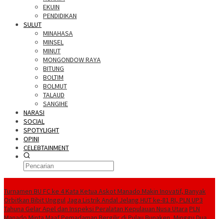
EKUIN
PENDIDIKAN
SULUT
MINAHASA
MINSEL
MINUT
MONGONDOW RAYA
BITUNG
BOLTIM
BOLMUT
TALAUD
SANGIHE
NARASI
SOCIAL
SPOTYLIGHT
OPINI
CELEBTAINMENT
BERITA TERBARU
Turnamen BU FC ke 4 Kata Ketua Askot Manado Makin Inovatif, Banyak
Orbitkan Bibit Unggul
Jaga Listrik Andal Jelang HUT ke-81 RI, PLN UP3
Tahuna Gelar Apel dan Inspeksi Peralatan Kepulauan Nusa Utara
PLN
Manado Minta Maaf Pemadaman Bergilir di Pulau Bunaken, Minggu Dua