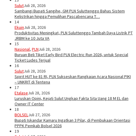
13
Sulut
Juli 28, 2026
Sambangi Bupati Sangihe, GM PLN Suluttenggo Bahas Sistem
Kelistrikan hingga Pemulihan Pascabencana T…
14
Ekuin
Juli 28, 2026
Produktivitas Meningkat, PLN Suluttenggo Tambah Daya Listrik PT
JRBM ke 10 Juta VA
15
Nasional
,
PLN
Juli 28, 2026
Buruan Beli Tiket Early Bird PLN Electric Run 2026, untuk Special
Ticket Ludes Terjual
16
Sulut
Juli 28, 2026
Spirit HUT ke 81 RI, PLN Sukseskan Rangkaian Acara Nasional PIKI
– UNKRIT di Tentena
17
Etalase
Juli 28, 2026
Luruskan Opini, Kejati Sulut Ungkap Fakta Sita Uang 18 M EL dan
Owner IT Center
18
BOLSEL
Juli 27, 2026
Bupati Iskandar Kamaru Ingatkan 3 Pilar, di Pembukaan Orientasi
PPPK Pemkab Bolsel 2026
19