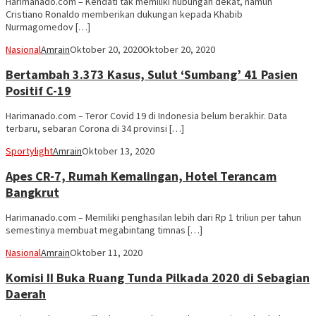
Harimanado.com – Kendati tak memiliki hubungan dekat, namun
Cristiano Ronaldo memberikan dukungan kepada Khabib
Nurmagomedov […]
Nasional
Amrain
Oktober 20, 2020
Oktober 20, 2020
Bertambah 3.373 Kasus, Sulut ‘Sumbang’ 41 Pasien
Positif C-19
Harimanado.com – Teror Covid 19 di Indonesia belum berakhir. Data
terbaru, sebaran Corona di 34 provinsi […]
Sportylight
Amrain
Oktober 13, 2020
Apes CR-7, Rumah Kemalingan, Hotel Terancam
Bangkrut
Harimanado.com – Memiliki penghasilan lebih dari Rp 1 triliun per tahun
semestinya membuat megabintang timnas […]
Nasional
Amrain
Oktober 11, 2020
Komisi II Buka Ruang Tunda Pilkada 2020 di Sebagian
Daerah