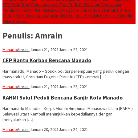
PLTD Pulih Total
Semarakkan HUT ke 81 RI, PLN Dorong Digitalisasi
Pendidikan di SMPN1 Palu Lewat Program TJSL
Kado PLN untuk HUT ke-
81 RI, 100 % Rasio Desa Gorontalo Berlistrik, Setelah Kabel Laut Listriki
Pulau Dudepo
Penulis:
Amrain
Manado
Amrain
Januari 21, 2021
Januari 22, 2021
CEP Bantu Korban Bencana Manado
Harimanado, Manado – Sosok politisi perempuan yang peduli dengan
masyarakat, Christiani Eugenia Paruntu (CEP) kembali […]
Manado
Amrain
Januari 21, 2021
Januari 22, 2021
KAHMI Sulut Peduli Bencana Banjir Kota Manado
Harimanado.Manado – Korps Alumni Himpunan Mahasiswa Islam (KAHMI)
Sulawesi Utara kembali menunjukkan kepeduliannya dengan
menyalurkan […]
Manado
Amrain
Januari 20, 2021
Januari 24, 2021