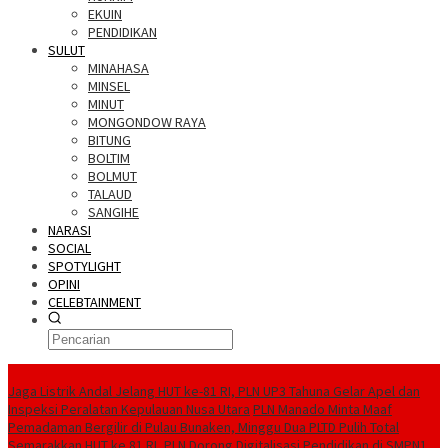
EKUIN
PENDIDIKAN
SULUT
MINAHASA
MINSEL
MINUT
MONGONDOW RAYA
BITUNG
BOLTIM
BOLMUT
TALAUD
SANGIHE
NARASI
SOCIAL
SPOTYLIGHT
OPINI
CELEBTAINMENT
BERITA TERBARU
Jaga Listrik Andal Jelang HUT ke-81 RI, PLN UP3 Tahuna Gelar Apel dan
Inspeksi Peralatan Kepulauan Nusa Utara
PLN Manado Minta Maaf
Pemadaman Bergilir di Pulau Bunaken, Minggu Dua PLTD Pulih Total
Semarakkan HUT ke 81 RI, PLN Dorong Digitalisasi Pendidikan di SMPN1