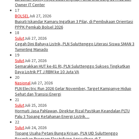
Owner IT Center
17
BOLSEL
Juli 27, 2026
Bupati Iskandar Kamaru Ingatkan 3 Pilar, di Pembukaan Orientasi
PPPK Pemkab Bolsel 2026
18
Sulut
Juli 27, 2026
Cegah Dini Bahaya Listrik, PLN Suluttenggo Literasi Siswa SMAN 3
Tuminting Manado
19
Sulut
Juli 27, 2026
Semarakkan HUT ke-81 RI, PLN Suluttenggo Sukses Tingkatkan
Daya Listrik PT J RBM ke 10 Juta VA
20
Nasional
Juli 27, 2026
PLN Electric Run 2026 Gelar November, Target Kampanye Hidup
Sehat dan Transisi Energi
21
Sulut
Juli 25, 2026
Hormati Jasa Pahlawan, Direktur Rizal Pastikan Keandalan PLTU
Palu 3 Topang Ketahanan Energi Listrik…
22
Sulut
Juli 24, 2026
Topang Usaha Petani Bunga Krisan, PLN UID Suluttenggo
Resmikan Program Electrifying Agriculture di T…