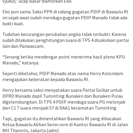
syukur,” ucap Basar diaminkan Eko.
Eko pun sama. Saksi PPK di sidang gugatan PDIP di Bawaslu RI
ini sejak awal sudah menduga gugatan PDIP Manado tidak ada
bukti kuat.
Tuduhan kecurangan perubahan angka tidak terbukti. Karena
sudah dilakukan penghitungan suara di TPS 4 disaksikan partai
lain dan Panwascam.
“Senang ketika mendengar point menerima hasil pleno KPU
Manado,” katanya.
Seperti diketahui, PDIP Manado atas nama Herry Kolondam
mengajukan keberatan kepada Bawaslu RI.
Herry bersama saksi menyatakan suara Partai Golkar untuk
DPRD Manado dapil Tuminting Bunaken dan Bunaken Pulau
digelembungkan. Di TPS 4 PDIP menduga suara PG melonjak
dari C1 7 suara menjadi 57 di DAA1 kecamatan Tuminting.
Tapi,. gugatan itu dimentahkan Bawaslu RI yang dibacakan
Ketua Bawaslu Abhan Senin sore di Kantor Bawaslu RI di Jalan
MH Thamrin, Jakarta.(adm)