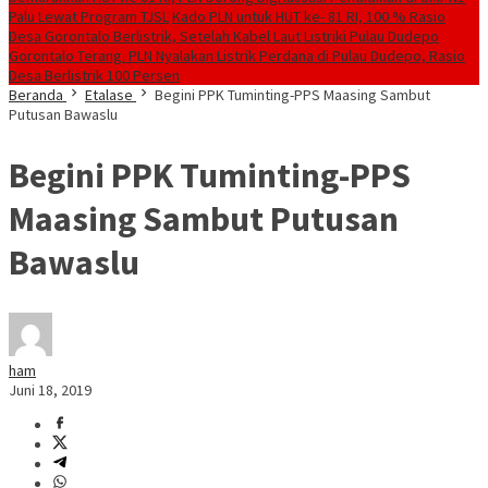
Palu Lewat Program TJSL
Kado PLN untuk HUT ke- 81 RI, 100 % Rasio
Desa Gorontalo Berlistrik, Setelah Kabel Laut Listriki Pulau Dudepo
Gorontalo Terang. PLN Nyalakan Listrik Perdana di Pulau Dudepo, Rasio
Desa Berlistrik 100 Persen
Beranda
Etalase
Begini PPK Tuminting-PPS Maasing Sambut
Putusan Bawaslu
Begini PPK Tuminting-PPS
Maasing Sambut Putusan
Bawaslu
ham
Juni 18, 2019