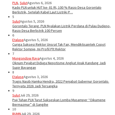
PLN
,
Sulut
Agustus 6, 2026
Kado PLN untuk HUT ke- 81 RI, 100 % Rasio Desa Gorontalo
Berlistrik, Setelah Kabel Laut Listriki P…
5
Sulut
Agustus 5, 2026
Gorontalo Terang. PLN Nyalakan Listrik Perdana di Pulau Dudepo,
Rasio Desa Berlistrik 100 Persen
6
Etalase
Agustus 5, 2026
Curiga Suksesi Rektor Unsrat Tak Fair, Mendiktisaintek Copot
Rektor Sompie, Ini Profil Plt Rektor
7
Mongondow Raya
Agustus 4, 2026
Oknum Pejabat Diduga Nepotisme Angkat Anak Kandung Jadi
Supir Bayangan
8
Etalase
Agustus 3, 2026
Tragis Nasib Hamka Hendra, 2022 Penjabat Gubernur Gorontalo.
Ternyata 2026 Jadi Tersangka
9
Sulut
Juli 29, 2026
Puji Tuhan PLN Turut Sukseskan Lomba Masamper “Oikumene
Bermazmur” di Sangihe
10
BUMN
Juli 29, 2026