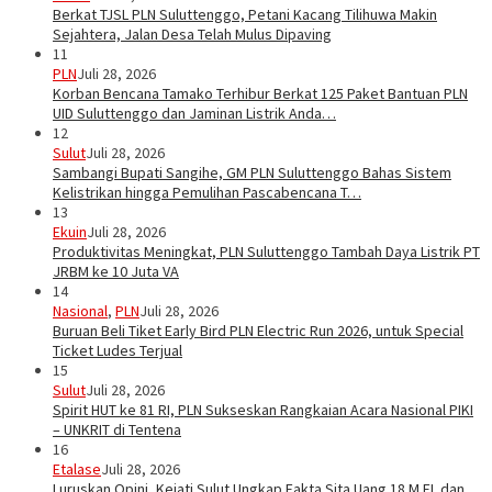
Berkat TJSL PLN Suluttenggo, Petani Kacang Tilihuwa Makin
Sejahtera, Jalan Desa Telah Mulus Dipaving
11
PLN
Juli 28, 2026
Korban Bencana Tamako Terhibur Berkat 125 Paket Bantuan PLN
UID Suluttenggo dan Jaminan Listrik Anda…
12
Sulut
Juli 28, 2026
Sambangi Bupati Sangihe, GM PLN Suluttenggo Bahas Sistem
Kelistrikan hingga Pemulihan Pascabencana T…
13
Ekuin
Juli 28, 2026
Produktivitas Meningkat, PLN Suluttenggo Tambah Daya Listrik PT
JRBM ke 10 Juta VA
14
Nasional
,
PLN
Juli 28, 2026
Buruan Beli Tiket Early Bird PLN Electric Run 2026, untuk Special
Ticket Ludes Terjual
15
Sulut
Juli 28, 2026
Spirit HUT ke 81 RI, PLN Sukseskan Rangkaian Acara Nasional PIKI
– UNKRIT di Tentena
16
Etalase
Juli 28, 2026
Luruskan Opini, Kejati Sulut Ungkap Fakta Sita Uang 18 M EL dan