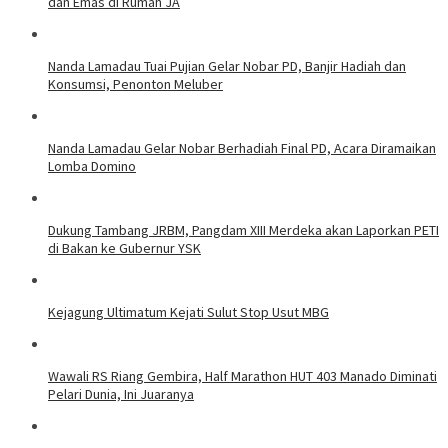
dan Emas di Rumah JA
Nanda Lamadau Tuai Pujian Gelar Nobar PD, Banjir Hadiah dan
Konsumsi, Penonton Meluber
Nanda Lamadau Gelar Nobar Berhadiah Final PD, Acara Diramaikan
Lomba Domino
Dukung Tambang JRBM, Pangdam XIII Merdeka akan Laporkan PETI
di Bakan ke Gubernur YSK
Kejagung Ultimatum Kejati Sulut Stop Usut MBG
Wawali RS Riang Gembira, Half Marathon HUT 403 Manado Diminati
Pelari Dunia, Ini Juaranya