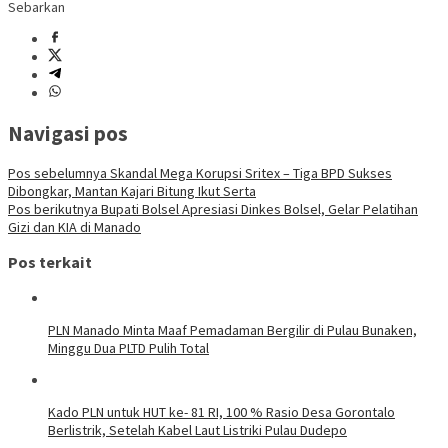
Sebarkan
Navigasi pos
Pos sebelumnya
Skandal Mega Korupsi Sritex – Tiga BPD Sukses
Dibongkar, Mantan Kajari Bitung Ikut Serta
Pos berikutnya
Bupati Bolsel Apresiasi Dinkes Bolsel, Gelar Pelatihan
Gizi dan KIA di Manado
Pos terkait
PLN Manado Minta Maaf Pemadaman Bergilir di Pulau Bunaken,
Minggu Dua PLTD Pulih Total
Kado PLN untuk HUT ke- 81 RI, 100 % Rasio Desa Gorontalo
Berlistrik, Setelah Kabel Laut Listriki Pulau Dudepo