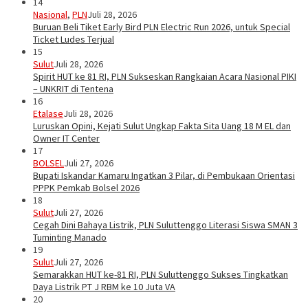
14
Nasional
,
PLN
Juli 28, 2026
Buruan Beli Tiket Early Bird PLN Electric Run 2026, untuk Special
Ticket Ludes Terjual
15
Sulut
Juli 28, 2026
Spirit HUT ke 81 RI, PLN Sukseskan Rangkaian Acara Nasional PIKI
– UNKRIT di Tentena
16
Etalase
Juli 28, 2026
Luruskan Opini, Kejati Sulut Ungkap Fakta Sita Uang 18 M EL dan
Owner IT Center
17
BOLSEL
Juli 27, 2026
Bupati Iskandar Kamaru Ingatkan 3 Pilar, di Pembukaan Orientasi
PPPK Pemkab Bolsel 2026
18
Sulut
Juli 27, 2026
Cegah Dini Bahaya Listrik, PLN Suluttenggo Literasi Siswa SMAN 3
Tuminting Manado
19
Sulut
Juli 27, 2026
Semarakkan HUT ke-81 RI, PLN Suluttenggo Sukses Tingkatkan
Daya Listrik PT J RBM ke 10 Juta VA
20