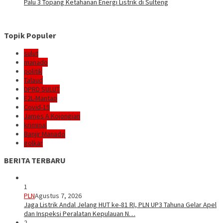
Palu 3 Topang Ketahanan Energi Listrik di Sulteng
Topik Populer
sulut
manado
politik
Talaud
DPRD SULUT
E2L-Mantap
Covid-19
James A Kojongian
kriminal
Banjir Manado
golkar
BERITA TERBARU
1
PLN
Agustus 7, 2026
Jaga Listrik Andal Jelang HUT ke-81 RI, PLN UP3 Tahuna Gelar Apel
dan Inspeksi Peralatan Kepulauan N…
2