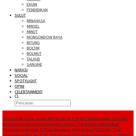
EKUIN
PENDIDIKAN
SULUT
MINAHASA
MINSEL
MINUT
MONGONDOW RAYA
BITUNG
BOLTIM
BOLMUT
TALAUD
SANGIHE
NARASI
SOCIAL
SPOTYLIGHT
OPINI
CELEBTAINMENT
BERITA TERBARU
Jaga Listrik Andal Jelang HUT ke-81 RI, PLN UP3 Tahuna Gelar Apel dan
Inspeksi Peralatan Kepulauan Nusa Utara
PLN Manado Minta Maaf
Pemadaman Bergilir di Pulau Bunaken, Minggu Dua PLTD Pulih Total
Semarakkan HUT ke 81 RI, PLN Dorong Digitalisasi Pendidikan di SMPN1