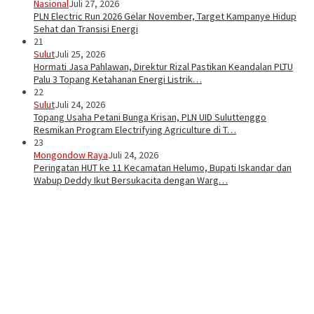
Nasional
Juli 27, 2026
PLN Electric Run 2026 Gelar November, Target Kampanye Hidup
Sehat dan Transisi Energi
21
Sulut
Juli 25, 2026
Hormati Jasa Pahlawan, Direktur Rizal Pastikan Keandalan PLTU
Palu 3 Topang Ketahanan Energi Listrik…
22
Sulut
Juli 24, 2026
Topang Usaha Petani Bunga Krisan, PLN UID Suluttenggo
Resmikan Program Electrifying Agriculture di T…
23
Mongondow Raya
Juli 24, 2026
Peringatan HUT ke 11 Kecamatan Helumo, Bupati Iskandar dan
Wabup Deddy Ikut Bersukacita dengan Warg…