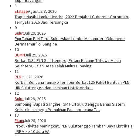
Supir Bayangan
8
Etalase
Agustus 3, 2026
Tragis Nasib Hamka Hendra, 2022 Penjabat Gubernur Gorontalo.
Ternyata 2026 Jadi Tersangka
9
Sulut
Juli 29, 2026
Puji Tuhan PLN Turut Sukseskan Lomba Masamper “Oikumene
Bermazmur” di Sangihe
10
BUMN
Juli 29, 2026
Berkat TJSL PLN Suluttenggo, Petani Kacang Tilihuwa Makin
Sejahtera, Jalan Desa Telah Mulus Dipaving
11
PLN
Juli 28, 2026
Korban Bencana Tamako Terhibur Berkat 125 Paket Bantuan PLN
UID Suluttenggo dan Jaminan Listrik Anda…
12
Sulut
Juli 28, 2026
Sambangi Bupati Sangihe, GM PLN Suluttenggo Bahas Sistem
Kelistrikan hingga Pemulihan Pascabencana T…
13
Ekuin
Juli 28, 2026
Produktivitas Meningkat, PLN Suluttenggo Tambah Daya Listrik PT
JRBM ke 10 Juta VA