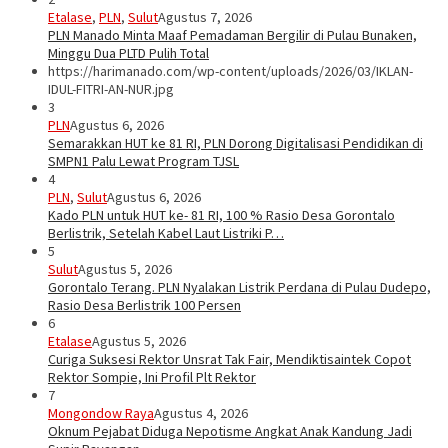
Etalase
,
PLN
,
Sulut
Agustus 7, 2026
PLN Manado Minta Maaf Pemadaman Bergilir di Pulau Bunaken,
Minggu Dua PLTD Pulih Total
https://harimanado.com/wp-content/uploads/2026/03/IKLAN-
IDUL-FITRI-AN-NUR.jpg
3
PLN
Agustus 6, 2026
Semarakkan HUT ke 81 RI, PLN Dorong Digitalisasi Pendidikan di
SMPN1 Palu Lewat Program TJSL
4
PLN
,
Sulut
Agustus 6, 2026
Kado PLN untuk HUT ke- 81 RI, 100 % Rasio Desa Gorontalo
Berlistrik, Setelah Kabel Laut Listriki P…
5
Sulut
Agustus 5, 2026
Gorontalo Terang. PLN Nyalakan Listrik Perdana di Pulau Dudepo,
Rasio Desa Berlistrik 100 Persen
6
Etalase
Agustus 5, 2026
Curiga Suksesi Rektor Unsrat Tak Fair, Mendiktisaintek Copot
Rektor Sompie, Ini Profil Plt Rektor
7
Mongondow Raya
Agustus 4, 2026
Oknum Pejabat Diduga Nepotisme Angkat Anak Kandung Jadi