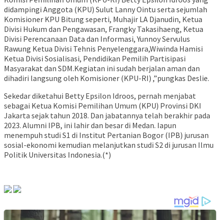
didampingi Anggota (KPU) Sulut Lanny Ointu serta sejumlah
Komisioner KPU Bitung seperti, Muhajir LA Djanudin, Ketua
Divisi Hukum dan Pengawasan, Frangky Takasihaeng, Ketua
Divisi Perencanaan Data dan Informasi, Yunnoy Servulus
Rawung Ketua Divisi Tehnis Penyelenggara,Wiwinda Hamisi
Ketua Divisi Sosialisasi, Pendidikan Pemilih Partisipasi
Masyarakat dan SDM.Kegiatan ini sudah berjalan aman dan
dihadiri langsung oleh Komisioner (KPU-RI) ,”pungkas Deslie.
Sekedar diketahui Betty Epsilon Idroos, pernah menjabat
sebagai Ketua Komisi Pemilihan Umum (KPU) Provinsi DKI
Jakarta sejak tahun 2018. Dan jabatannya telah berakhir pada
2023. Alumni IPB, ini lahir dan besar di Medan. Iapun
menempuh studi S1 di Institut Pertanian Bogor (IPB) jurusan
sosial-ekonomi kemudian melanjutkan studi S2 di jurusan Ilmu
Politik Universitas Indonesia.(*)