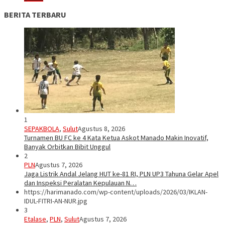
BERITA TERBARU
1
SEPAKBOLA
,
Sulut
Agustus 8, 2026
Turnamen BU FC ke 4 Kata Ketua Askot Manado Makin Inovatif,
Banyak Orbitkan Bibit Unggul
2
PLN
Agustus 7, 2026
Jaga Listrik Andal Jelang HUT ke-81 RI, PLN UP3 Tahuna Gelar Apel
dan Inspeksi Peralatan Kepulauan N…
https://harimanado.com/wp-content/uploads/2026/03/IKLAN-
IDUL-FITRI-AN-NUR.jpg
3
Etalase
,
PLN
,
Sulut
Agustus 7, 2026