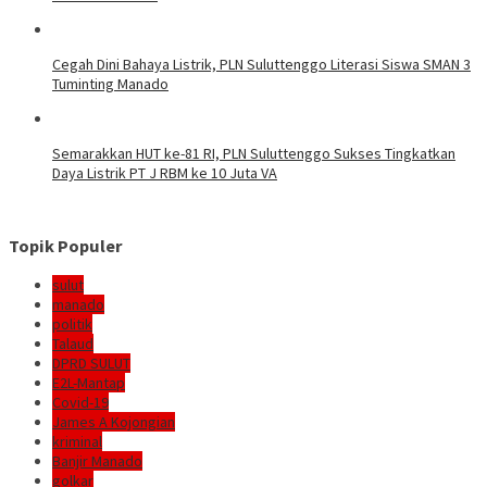
Cegah Dini Bahaya Listrik, PLN Suluttenggo Literasi Siswa SMAN 3
Tuminting Manado
Semarakkan HUT ke-81 RI, PLN Suluttenggo Sukses Tingkatkan
Daya Listrik PT J RBM ke 10 Juta VA
Topik Populer
sulut
manado
politik
Talaud
DPRD SULUT
E2L-Mantap
Covid-19
James A Kojongian
kriminal
Banjir Manado
golkar