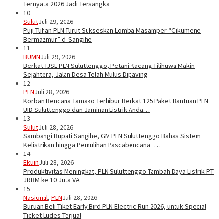
Ternyata 2026 Jadi Tersangka
10
Sulut
Juli 29, 2026
Puji Tuhan PLN Turut Sukseskan Lomba Masamper “Oikumene
Bermazmur” di Sangihe
11
BUMN
Juli 29, 2026
Berkat TJSL PLN Suluttenggo, Petani Kacang Tilihuwa Makin
Sejahtera, Jalan Desa Telah Mulus Dipaving
12
PLN
Juli 28, 2026
Korban Bencana Tamako Terhibur Berkat 125 Paket Bantuan PLN
UID Suluttenggo dan Jaminan Listrik Anda…
13
Sulut
Juli 28, 2026
Sambangi Bupati Sangihe, GM PLN Suluttenggo Bahas Sistem
Kelistrikan hingga Pemulihan Pascabencana T…
14
Ekuin
Juli 28, 2026
Produktivitas Meningkat, PLN Suluttenggo Tambah Daya Listrik PT
JRBM ke 10 Juta VA
15
Nasional
,
PLN
Juli 28, 2026
Buruan Beli Tiket Early Bird PLN Electric Run 2026, untuk Special
Ticket Ludes Terjual