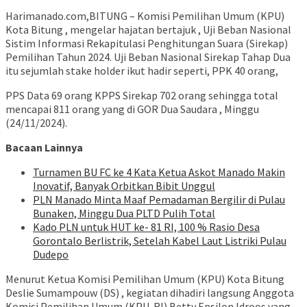
Harimanado.com,BITUNG –
Komisi Pemilihan Umum (KPU)
Kota Bitung , mengelar hajatan bertajuk , Uji Beban Nasional
Sistim Informasi Rekapitulasi Penghitungan Suara (Sirekap)
Pemilihan Tahun 2024. Uji Beban Nasional Sirekap Tahap Dua
itu sejumlah stake holder ikut hadir seperti, PPK 40 orang,
PPS Data 69 orang KPPS Sirekap 702 orang sehingga total
mencapai 811 orang yang di GOR Dua Saudara , Minggu
(24/11/2024).
Bacaan Lainnya
Turnamen BU FC ke 4 Kata Ketua Askot Manado Makin
Inovatif, Banyak Orbitkan Bibit Unggul
PLN Manado Minta Maaf Pemadaman Bergilir di Pulau
Bunaken, Minggu Dua PLTD Pulih Total
Kado PLN untuk HUT ke- 81 RI, 100 % Rasio Desa
Gorontalo Berlistrik, Setelah Kabel Laut Listriki Pulau
Dudepo
Menurut Ketua Komisi Pemilihan Umum (KPU) Kota Bitung
Deslie Sumampouw (DS) , kegiatan dihadiri langsung Anggota
Komisi Pemilihan Umum (KPU-RI) Betty Epsilon Idroos yang