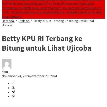
PLTD Pulih Total
Semarakkan HUT ke 81 RI, PLN Dorong Digitalisasi
Pendidikan di SMPN1 Palu Lewat Program TJSL
Kado PLN untuk HUT ke-
81 RI, 100 % Rasio Desa Gorontalo Berlistrik, Setelah Kabel Laut Listriki
Pulau Dudepo
Beranda
Etalase
Betty KPU RI Terbang ke Bitung untuk Lihat
Ujicoba
Betty KPU RI Terbang ke
Bitung untuk Lihat Ujicoba
ham
November 24, 2024
November 25, 2024