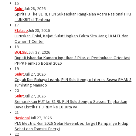
16
Sulut
Juli 28, 2026
Spirit HUT ke 81 RI, PLN Sukseskan Rangkaian Acara Nasional PIKI
– UNKRIT di Tentena
17
Etalase
Juli 28, 2026
Luruskan Opini, Kejati Sulut Ungkap Fakta Sita Uang 18 M EL dan
Owner IT Center
18
BOLSEL
Juli 27, 2026
Bupati Iskandar Kamaru Ingatkan 3 Pilar, di Pembukaan Orientasi
PPPK Pemkab Bolsel 2026
19
Sulut
Juli 27, 2026
Cegah Dini Bahaya Listrik, PLN Suluttenggo Literasi Siswa SMAN 3
Tuminting Manado
20
Sulut
Juli 27, 2026
Semarakkan HUT ke-81 RI, PLN Suluttenggo Sukses Tingkatkan
Daya Listrik PT J RBM ke 10 Juta VA
21
Nasional
Juli 27, 2026
PLN Electric Run 2026 Gelar November, Target Kampanye Hidup
Sehat dan Transisi Energi
22