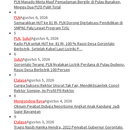
PLN Manado Minta Maaf Pemadaman Bergilir di Pulau Bunaken,
Minggu Dua PLTD Pulih Total
4
PLN
Agustus 6, 2026
Semarakkan HUT ke 81 RI, PLN Dorong Digitalisasi Pendidikan di
SMPN1 Palu Lewat Program TJSL
5
PLN
,
Sulut
Agustus 6, 2026
Kado PLN untuk HUT ke- 81 RI, 100 % Rasio Desa Gorontalo
Berlistrik, Setelah Kabel Laut Listriki P…
6
Sulut
Agustus 5, 2026
Gorontalo Terang. PLN Nyalakan Listrik Perdana di Pulau Dudepo,
Rasio Desa Berlistrik 100 Persen
7
Etalase
Agustus 5, 2026
Curiga Suksesi Rektor Unsrat Tak Fair, Mendiktisaintek Copot
Rektor Sompie, Ini Profil Plt Rektor
8
Mongondow Raya
Agustus 4, 2026
Oknum Pejabat Diduga Nepotisme Angkat Anak Kandung Jadi
Supir Bayangan
9
Etalase
Agustus 3, 2026
Tragis Nasib Hamka Hendra, 2022 Penjabat Gubernur Gorontalo.