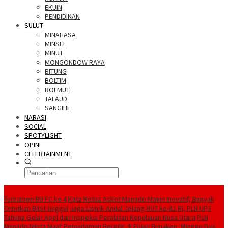
EKUIN
PENDIDIKAN
SULUT
MINAHASA
MINSEL
MINUT
MONGONDOW RAYA
BITUNG
BOLTIM
BOLMUT
TALAUD
SANGIHE
NARASI
SOCIAL
SPOTYLIGHT
OPINI
CELEBTAINMENT
BERITA TERBARU
Turnamen BU FC ke 4 Kata Ketua Askot Manado Makin Inovatif, Banyak
Orbitkan Bibit Unggul
Jaga Listrik Andal Jelang HUT ke-81 RI, PLN UP3
Tahuna Gelar Apel dan Inspeksi Peralatan Kepulauan Nusa Utara
PLN
Manado Minta Maaf Pemadaman Bergilir di Pulau Bunaken, Minggu Dua