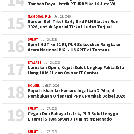
Tambah Daya Listrik PT JRBM ke 10 Juta VA
15
NASIONAL
,
PLN
Juli 28, 2026
Buruan Beli Tiket Early Bird PLN Electric Run
2026, untuk Special Ticket Ludes Terjual
16
SULUT
Juli 28, 2026
Spirit HUT ke 81 RI, PLN Sukseskan Rangkaian
Acara Nasional PIKI – UNKRIT di Tentena
17
ETALASE
Juli 28, 2026
Luruskan Opini, Kejati Sulut Ungkap Fakta Sita
Uang 18 M EL dan Owner IT Center
18
BOLSEL
Juli 27, 2026
Bupati Iskandar Kamaru Ingatkan 3 Pilar, di
Pembukaan Orientasi PPPK Pemkab Bolsel 2026
19
SULUT
Juli 27, 2026
Cegah Dini Bahaya Listrik, PLN Suluttenggo
Literasi Siswa SMAN 3 Tuminting Manado
SULUT
Juli 27, 2026