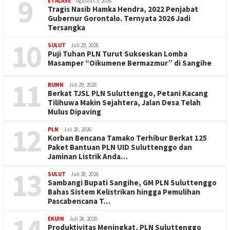
9
ETALASE
Agustus 3, 2026
Tragis Nasib Hamka Hendra, 2022 Penjabat
Gubernur Gorontalo. Ternyata 2026 Jadi
Tersangka
10
SULUT
Juli 29, 2026
Puji Tuhan PLN Turut Sukseskan Lomba
Masamper “Oikumene Bermazmur” di Sangihe
11
BUMN
Juli 29, 2026
Berkat TJSL PLN Suluttenggo, Petani Kacang
Tilihuwa Makin Sejahtera, Jalan Desa Telah
Mulus Dipaving
12
PLN
Juli 28, 2026
Korban Bencana Tamako Terhibur Berkat 125
Paket Bantuan PLN UID Suluttenggo dan
Jaminan Listrik Anda…
13
SULUT
Juli 28, 2026
Sambangi Bupati Sangihe, GM PLN Suluttenggo
Bahas Sistem Kelistrikan hingga Pemulihan
Pascabencana T…
14
EKUIN
Juli 28, 2026
Produktivitas Meningkat, PLN Suluttenggo