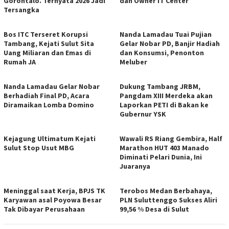
Gorontalo. Ternyata 2026 Jadi
dan Owner IT Center
Tersangka
Bos ITC Terseret Korupsi
Nanda Lamadau Tuai Pujian
Tambang, Kejati Sulut Sita
Gelar Nobar PD, Banjir Hadiah
Uang Miliaran dan Emas di
dan Konsumsi, Penonton
Rumah JA
Meluber
Nanda Lamadau Gelar Nobar
Dukung Tambang JRBM,
Berhadiah Final PD, Acara
Pangdam XIII Merdeka akan
Diramaikan Lomba Domino
Laporkan PETI di Bakan ke
Gubernur YSK
Kejagung Ultimatum Kejati
Wawali RS Riang Gembira, Half
Sulut Stop Usut MBG
Marathon HUT 403 Manado
Diminati Pelari Dunia, Ini
Juaranya
Meninggal saat Kerja, BPJS TK
Terobos Medan Berbahaya,
Karyawan asal Poyowa Besar
PLN Suluttenggo Sukses Aliri
Tak Dibayar Perusahaan
99,56 % Desa di Sulut