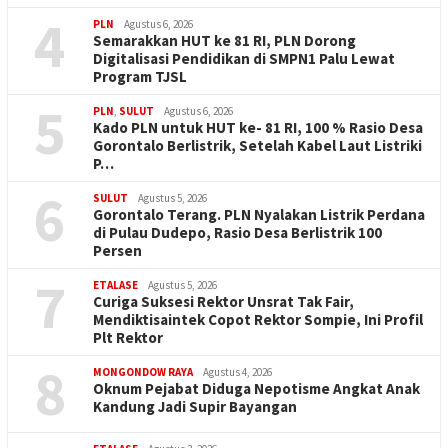
4
PLN
Agustus 6, 2026
Semarakkan HUT ke 81 RI, PLN Dorong
Digitalisasi Pendidikan di SMPN1 Palu Lewat
Program TJSL
5
PLN
,
SULUT
Agustus 6, 2026
Kado PLN untuk HUT ke- 81 RI, 100 % Rasio Desa
Gorontalo Berlistrik, Setelah Kabel Laut Listriki
P…
6
SULUT
Agustus 5, 2026
Gorontalo Terang. PLN Nyalakan Listrik Perdana
di Pulau Dudepo, Rasio Desa Berlistrik 100
Persen
7
ETALASE
Agustus 5, 2026
Curiga Suksesi Rektor Unsrat Tak Fair,
Mendiktisaintek Copot Rektor Sompie, Ini Profil
Plt Rektor
8
MONGONDOW RAYA
Agustus 4, 2026
Oknum Pejabat Diduga Nepotisme Angkat Anak
Kandung Jadi Supir Bayangan