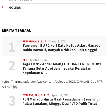
GOLKAR
BERITA TERBARU
1
SEPAKBOLA
,
SULUT
Agustus 8, 2026
Turnamen BU FC ke 4 Kata Ketua Askot Manado
Makin Inovatif, Banyak Orbitkan Bibit Unggul
2
PLN
Agustus 7, 2026
Jaga Listrik Andal Jelang HUT ke-81 RI, PLN UP3
Tahuna Gelar Apel dan Inspeksi Peralatan
Kepulauan N…
https://harimanado.com/wp-content/uploads/2026/03/IKLAN-IDUL-FITRI-
AN-NUR.jpg
3
ETALASE
,
PLN
,
SULUT
Agustus 7, 2026
PLN Manado Minta Maaf Pemadaman Bergilir di
Pulau Bunaken, Minggu Dua PLTD Pulih Total