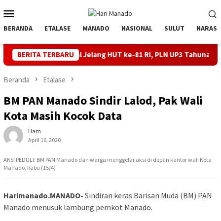
Loncat
Menu
ke
Mobile
konten
BERANDA
ETALASE
MANADO
NASIONAL
SULUT
NARASI
rik Andal Jelang HUT ke-81 RI, PLN UP3 Tahuna Gelar Apel dan In
BERITA TERBARU
Beranda
Etalase
BM PAN Manado Sindir Lalod, Pak Wali
Kota Masih Kocok Data
Ham
April 16, 2020
AKSI PEDULI: BM PAN Manado dan warga menggelar aksi di depan kantor wali Kota
Manado, Rabu (15/4)
Harimanado.MANADO-
Sindiran keras Barisan Muda (BM) PAN
Manado menusuk lambung pemkot Manado.