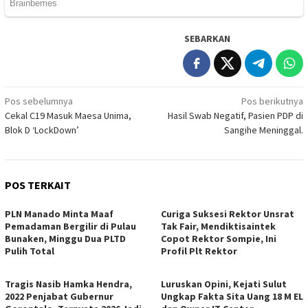
SEBARKAN
Navigasi
Pos sebelumnya
Pos berikutnya
Cekal C19 Masuk Maesa Unima,
Hasil Swab Negatif, Pasien PDP di
pos
Blok D ‘LockDown’
Sangihe Meninggal.
POS TERKAIT
PLN Manado Minta Maaf
Curiga Suksesi Rektor Unsrat
Pemadaman Bergilir di Pulau
Tak Fair, Mendiktisaintek
Bunaken, Minggu Dua PLTD
Copot Rektor Sompie, Ini
Pulih Total
Profil Plt Rektor
Tragis Nasib Hamka Hendra,
Luruskan Opini, Kejati Sulut
2022 Penjabat Gubernur
Ungkap Fakta Sita Uang 18 M EL