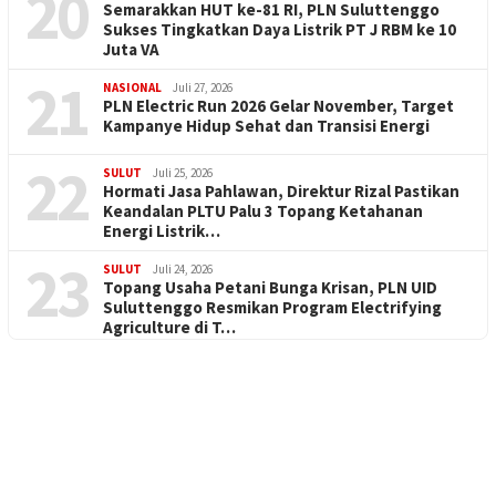
20
Semarakkan HUT ke-81 RI, PLN Suluttenggo
Sukses Tingkatkan Daya Listrik PT J RBM ke 10
Juta VA
21
NASIONAL
Juli 27, 2026
PLN Electric Run 2026 Gelar November, Target
Kampanye Hidup Sehat dan Transisi Energi
22
SULUT
Juli 25, 2026
Hormati Jasa Pahlawan, Direktur Rizal Pastikan
Keandalan PLTU Palu 3 Topang Ketahanan
Energi Listrik…
23
SULUT
Juli 24, 2026
Topang Usaha Petani Bunga Krisan, PLN UID
Suluttenggo Resmikan Program Electrifying
Agriculture di T…