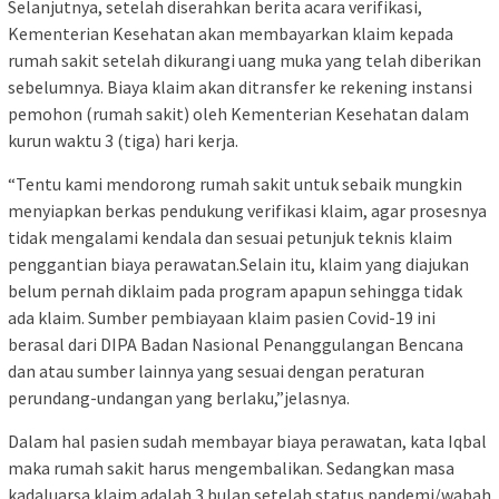
Selanjutnya, setelah diserahkan berita acara verifikasi,
Kementerian Kesehatan akan membayarkan klaim kepada
rumah sakit setelah dikurangi uang muka yang telah diberikan
sebelumnya. Biaya klaim akan ditransfer ke rekening instansi
pemohon (rumah sakit) oleh Kementerian Kesehatan dalam
kurun waktu 3 (tiga) hari kerja.
“Tentu kami mendorong rumah sakit untuk sebaik mungkin
menyiapkan berkas pendukung verifikasi klaim, agar prosesnya
tidak mengalami kendala dan sesuai petunjuk teknis klaim
penggantian biaya perawatan.Selain itu, klaim yang diajukan
belum pernah diklaim pada program apapun sehingga tidak
ada klaim. Sumber pembiayaan klaim pasien Covid-19 ini
berasal dari DIPA Badan Nasional Penanggulangan Bencana
dan atau sumber lainnya yang sesuai dengan peraturan
perundang-undangan yang berlaku,”jelasnya.
Dalam hal pasien sudah membayar biaya perawatan, kata Iqbal
maka rumah sakit harus mengembalikan. Sedangkan masa
kadaluarsa klaim adalah 3 bulan setelah status pandemi/wabah