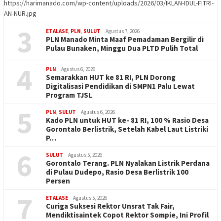
https://harimanado.com/wp-content/uploads/2026/03/IKLAN-IDUL-FITRI-
AN-NUR.jpg
3
ETALASE
,
PLN
,
SULUT
Agustus 7, 2026
PLN Manado Minta Maaf Pemadaman Bergilir di
Pulau Bunaken, Minggu Dua PLTD Pulih Total
4
PLN
Agustus 6, 2026
Semarakkan HUT ke 81 RI, PLN Dorong
Digitalisasi Pendidikan di SMPN1 Palu Lewat
Program TJSL
5
PLN
,
SULUT
Agustus 6, 2026
Kado PLN untuk HUT ke- 81 RI, 100 % Rasio Desa
Gorontalo Berlistrik, Setelah Kabel Laut Listriki
P…
6
SULUT
Agustus 5, 2026
Gorontalo Terang. PLN Nyalakan Listrik Perdana
di Pulau Dudepo, Rasio Desa Berlistrik 100
Persen
7
ETALASE
Agustus 5, 2026
Curiga Suksesi Rektor Unsrat Tak Fair,
Mendiktisaintek Copot Rektor Sompie, Ini Profil