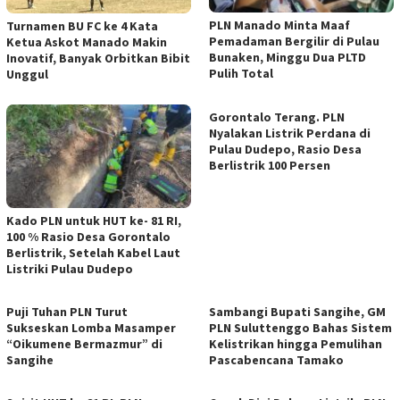
PLN Manado Minta Maaf
Turnamen BU FC ke 4 Kata
Pemadaman Bergilir di Pulau
Ketua Askot Manado Makin
Bunaken, Minggu Dua PLTD
Inovatif, Banyak Orbitkan Bibit
Pulih Total
Unggul
Gorontalo Terang. PLN
Nyalakan Listrik Perdana di
Pulau Dudepo, Rasio Desa
Berlistrik 100 Persen
Kado PLN untuk HUT ke- 81 RI,
100 % Rasio Desa Gorontalo
Berlistrik, Setelah Kabel Laut
Listriki Pulau Dudepo
Puji Tuhan PLN Turut
Sambangi Bupati Sangihe, GM
Sukseskan Lomba Masamper
PLN Suluttenggo Bahas Sistem
“Oikumene Bermazmur” di
Kelistrikan hingga Pemulihan
Sangihe
Pascabencana Tamako