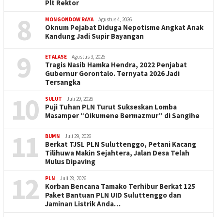
Plt Rektor
8
MONGONDOW RAYA
Agustus 4, 2026
Oknum Pejabat Diduga Nepotisme Angkat Anak
Kandung Jadi Supir Bayangan
9
ETALASE
Agustus 3, 2026
Tragis Nasib Hamka Hendra, 2022 Penjabat
Gubernur Gorontalo. Ternyata 2026 Jadi
Tersangka
10
SULUT
Juli 29, 2026
Puji Tuhan PLN Turut Sukseskan Lomba
Masamper “Oikumene Bermazmur” di Sangihe
11
BUMN
Juli 29, 2026
Berkat TJSL PLN Suluttenggo, Petani Kacang
Tilihuwa Makin Sejahtera, Jalan Desa Telah
Mulus Dipaving
12
PLN
Juli 28, 2026
Korban Bencana Tamako Terhibur Berkat 125
Paket Bantuan PLN UID Suluttenggo dan
Jaminan Listrik Anda…