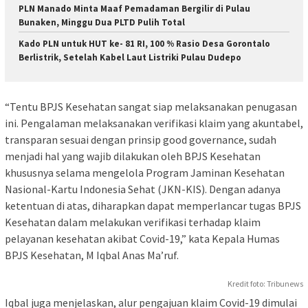
PLN Manado Minta Maaf Pemadaman Bergilir di Pulau
Bunaken, Minggu Dua PLTD Pulih Total
Kado PLN untuk HUT ke- 81 RI, 100 % Rasio Desa Gorontalo
Berlistrik, Setelah Kabel Laut Listriki Pulau Dudepo
“Tentu BPJS Kesehatan sangat siap melaksanakan penugasan
ini. Pengalaman melaksanakan verifikasi klaim yang akuntabel,
transparan sesuai dengan prinsip good governance, sudah
menjadi hal yang wajib dilakukan oleh BPJS Kesehatan
khususnya selama mengelola Program Jaminan Kesehatan
Nasional-Kartu Indonesia Sehat (JKN-KIS). Dengan adanya
ketentuan di atas, diharapkan dapat memperlancar tugas BPJS
Kesehatan dalam melakukan verifikasi terhadap klaim
pelayanan kesehatan akibat Covid-19,” kata Kepala Humas
BPJS Kesehatan, M Iqbal Anas Ma’ruf.
Kredit foto: Tribunews
Iqbal juga menjelaskan, alur pengajuan klaim Covid-19 dimulai