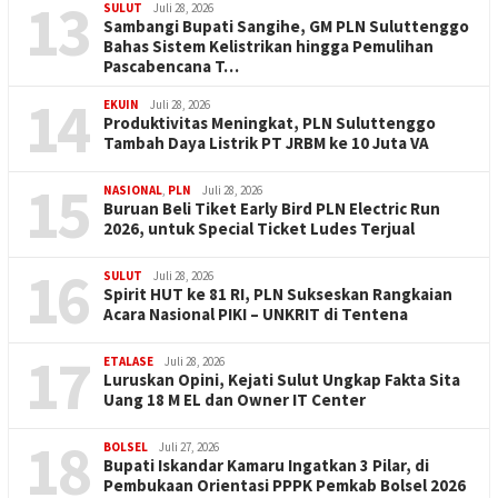
13
SULUT
Juli 28, 2026
Sambangi Bupati Sangihe, GM PLN Suluttenggo
Bahas Sistem Kelistrikan hingga Pemulihan
Pascabencana T…
14
EKUIN
Juli 28, 2026
Produktivitas Meningkat, PLN Suluttenggo
Tambah Daya Listrik PT JRBM ke 10 Juta VA
15
NASIONAL
,
PLN
Juli 28, 2026
Buruan Beli Tiket Early Bird PLN Electric Run
2026, untuk Special Ticket Ludes Terjual
16
SULUT
Juli 28, 2026
Spirit HUT ke 81 RI, PLN Sukseskan Rangkaian
Acara Nasional PIKI – UNKRIT di Tentena
17
ETALASE
Juli 28, 2026
Luruskan Opini, Kejati Sulut Ungkap Fakta Sita
Uang 18 M EL dan Owner IT Center
18
BOLSEL
Juli 27, 2026
Bupati Iskandar Kamaru Ingatkan 3 Pilar, di
Pembukaan Orientasi PPPK Pemkab Bolsel 2026