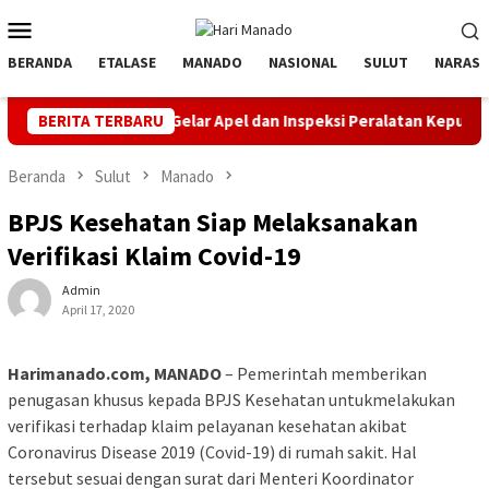
Loncat
Menu
ke
Mobile
konten
BERANDA
ETALASE
MANADO
NASIONAL
SULUT
NARASI
una Gelar Apel dan Inspeksi Peralatan Kepulauan Nusa Utara
BERITA TERBARU
Beranda
Sulut
Manado
BPJS Kesehatan Siap Melaksanakan
Verifikasi Klaim Covid-19
Admin
April 17, 2020
Harimanado.com, MANADO
– Pemerintah memberikan
penugasan khusus kepada BPJS Kesehatan untukmelakukan
verifikasi terhadap klaim pelayanan kesehatan akibat
Coronavirus Disease 2019 (Covid-19) di rumah sakit. Hal
tersebut sesuai dengan surat dari Menteri Koordinator