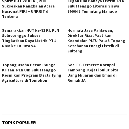
Spirit HUT ke 81 RI, PLN
Cegah Dini Bahaya Listrik, PLN
Sukseskan Rangkaian Acara
Suluttenggo Literasi Siswa
Nasional PIKI – UNKRIT di
SMAN 3 Tuminting Manado
Tentena
Semarakkan HUT ke-81 RI, PLN
Hormati Jasa Pahlawan,
Suluttenggo Sukses
Direktur Rizal Pastikan
Tingkatkan Daya Listrik PT J
Keandalan PLTU Palu 3 Topang
RBM ke 10 Juta VA
Ketahanan Energi Listrik di
Sulteng
Topang Usaha Petani Bunga
Bos ITC Terseret Korupsi
Krisan, PLN UID Suluttenggo
Tambang, Kejati Sulut Sita
Resmikan Program Electrifying
Uang Miliaran dan Emas di
Agriculture di Tomohon
Rumah JA
TOPIK POPULER