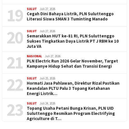
19
SULUT
Juli 27, 2026
Cegah Dini Bahaya Listrik, PLN Suluttenggo
Literasi Siswa SMAN 3 Tuminting Manado
20
SULUT
Juli 27, 2026
Semarakkan HUT ke-81 RI, PLN Suluttenggo
Sukses Tingkatkan Daya Listrik PT J RBM ke 10
Juta VA
21
NASIONAL
Juli 27, 2026
PLN Electric Run 2026 Gelar November, Target
Kampanye Hidup Sehat dan Transisi Energi
22
SULUT
Juli 25, 2026
Hormati Jasa Pahlawan, Direktur Rizal Pastikan
Keandalan PLTU Palu 3 Topang Ketahanan
Energi Listrik…
23
SULUT
Juli 24, 2026
Topang Usaha Petani Bunga Krisan, PLN UID
Suluttenggo Resmikan Program Electrifying
Agriculture di T…