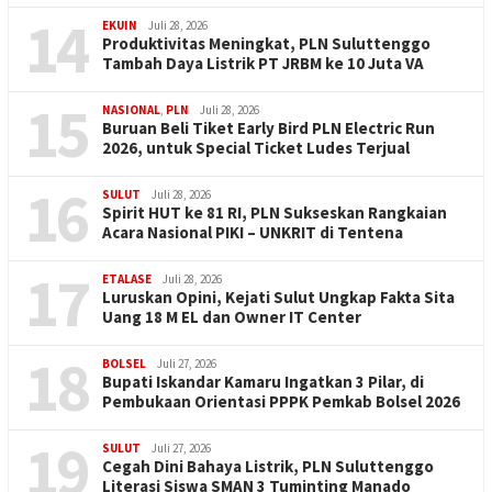
14
EKUIN
Juli 28, 2026
Produktivitas Meningkat, PLN Suluttenggo
Tambah Daya Listrik PT JRBM ke 10 Juta VA
15
NASIONAL
,
PLN
Juli 28, 2026
Buruan Beli Tiket Early Bird PLN Electric Run
2026, untuk Special Ticket Ludes Terjual
16
SULUT
Juli 28, 2026
Spirit HUT ke 81 RI, PLN Sukseskan Rangkaian
Acara Nasional PIKI – UNKRIT di Tentena
17
ETALASE
Juli 28, 2026
Luruskan Opini, Kejati Sulut Ungkap Fakta Sita
Uang 18 M EL dan Owner IT Center
18
BOLSEL
Juli 27, 2026
Bupati Iskandar Kamaru Ingatkan 3 Pilar, di
Pembukaan Orientasi PPPK Pemkab Bolsel 2026
19
SULUT
Juli 27, 2026
Cegah Dini Bahaya Listrik, PLN Suluttenggo
Literasi Siswa SMAN 3 Tuminting Manado