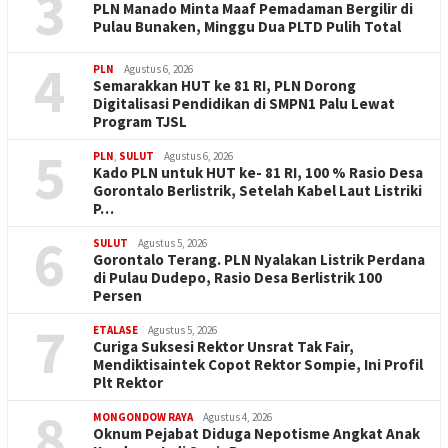
3
PLN Manado Minta Maaf Pemadaman Bergilir di
Pulau Bunaken, Minggu Dua PLTD Pulih Total
4
PLN
Agustus 6, 2026
Semarakkan HUT ke 81 RI, PLN Dorong
Digitalisasi Pendidikan di SMPN1 Palu Lewat
Program TJSL
5
PLN
,
SULUT
Agustus 6, 2026
Kado PLN untuk HUT ke- 81 RI, 100 % Rasio Desa
Gorontalo Berlistrik, Setelah Kabel Laut Listriki
P…
6
SULUT
Agustus 5, 2026
Gorontalo Terang. PLN Nyalakan Listrik Perdana
di Pulau Dudepo, Rasio Desa Berlistrik 100
Persen
7
ETALASE
Agustus 5, 2026
Curiga Suksesi Rektor Unsrat Tak Fair,
Mendiktisaintek Copot Rektor Sompie, Ini Profil
Plt Rektor
8
MONGONDOW RAYA
Agustus 4, 2026
Oknum Pejabat Diduga Nepotisme Angkat Anak