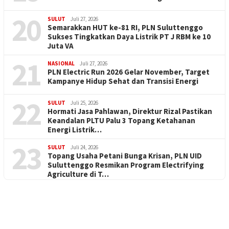
20
SULUT
Juli 27, 2026
Semarakkan HUT ke-81 RI, PLN Suluttenggo
Sukses Tingkatkan Daya Listrik PT J RBM ke 10
Juta VA
21
NASIONAL
Juli 27, 2026
PLN Electric Run 2026 Gelar November, Target
Kampanye Hidup Sehat dan Transisi Energi
22
SULUT
Juli 25, 2026
Hormati Jasa Pahlawan, Direktur Rizal Pastikan
Keandalan PLTU Palu 3 Topang Ketahanan
Energi Listrik…
23
SULUT
Juli 24, 2026
Topang Usaha Petani Bunga Krisan, PLN UID
Suluttenggo Resmikan Program Electrifying
Agriculture di T…