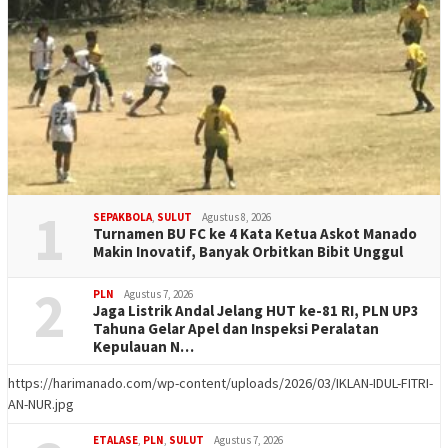
1
SEPAKBOLA
,
SULUT
Agustus 8, 2026
Turnamen BU FC ke 4 Kata Ketua Askot Manado
Makin Inovatif, Banyak Orbitkan Bibit Unggul
2
PLN
Agustus 7, 2026
Jaga Listrik Andal Jelang HUT ke-81 RI, PLN UP3
Tahuna Gelar Apel dan Inspeksi Peralatan
Kepulauan N…
https://harimanado.com/wp-content/uploads/2026/03/IKLAN-IDUL-FITRI-
AN-NUR.jpg
ETALASE
,
PLN
,
SULUT
Agustus 7, 2026