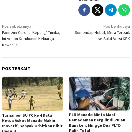
Navigasi
Pos sebelumnya
Pos berikutnya
Pandemi Corona ‘Kepung’ Timika,
Sumendap Hebat, Mitra Terbaik
pos
Ini Action Kerukunan Keluarga
se-Sulut Versi KPK
Kawanua
POS TERKAIT
PLN Manado Minta Maaf
Turnamen BU FC ke 4 Kata
Pemadaman Bergilir di Pulau
Ketua Askot Manado Makin
Bunaken, Minggu Dua PLTD
Inovatif, Banyak Orbitkan Bibit
Pulih Total
Unggul