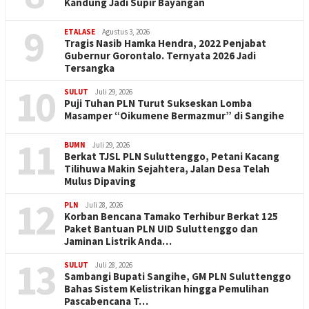
Kandung Jadi Supir Bayangan
9
ETALASE
Agustus 3, 2026
Tragis Nasib Hamka Hendra, 2022 Penjabat
Gubernur Gorontalo. Ternyata 2026 Jadi
Tersangka
10
SULUT
Juli 29, 2026
Puji Tuhan PLN Turut Sukseskan Lomba
Masamper “Oikumene Bermazmur” di Sangihe
11
BUMN
Juli 29, 2026
Berkat TJSL PLN Suluttenggo, Petani Kacang
Tilihuwa Makin Sejahtera, Jalan Desa Telah
Mulus Dipaving
12
PLN
Juli 28, 2026
Korban Bencana Tamako Terhibur Berkat 125
Paket Bantuan PLN UID Suluttenggo dan
Jaminan Listrik Anda…
13
SULUT
Juli 28, 2026
Sambangi Bupati Sangihe, GM PLN Suluttenggo
Bahas Sistem Kelistrikan hingga Pemulihan
Pascabencana T…