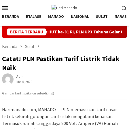
Loncat
Menu
ke
Mobile
konten
BERANDA
ETALASE
MANADO
NASIONAL
SULUT
NARASI
elang HUT ke-81 RI, PLN UP3 Tahuna Gelar Apel dan Inspeksi Pera
BERITA TERBARU
Beranda
Sulut
Catat! PLN Pastikan Tarif Listrik Tidak
Naik
Admin
Mei 5, 2020
Gambar tarif listrik non subsidi. (ist)
Harimanado.com, MANADO — PLN memastikan tarif dasar
listrik seluruh golongan tarif tidak mengalami kenaikan.
Termasuk rumah tangga daya 900 Volt Ampere (VA) Rumah