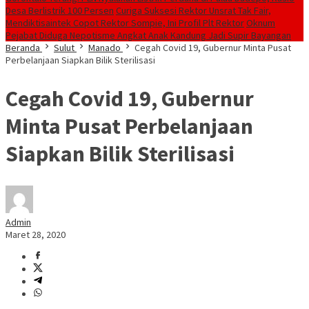
Desa Berlistrik 100 Persen
Curiga Suksesi Rektor Unsrat Tak Fair,
Mendiktisaintek Copot Rektor Sompie, Ini Profil Plt Rektor
Oknum
Pejabat Diduga Nepotisme Angkat Anak Kandung Jadi Supir Bayangan
Beranda
Sulut
Manado
Cegah Covid 19, Gubernur Minta Pusat
Perbelanjaan Siapkan Bilik Sterilisasi
Cegah Covid 19, Gubernur
Minta Pusat Perbelanjaan
Siapkan Bilik Sterilisasi
Admin
Maret 28, 2020