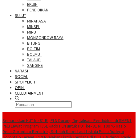
EKUIN
PENDIDIKAN
SULUT
MINAHASA
MINSEL
MINUT
MONGONDOW RAYA
BITUNG
BOLTIM
BOLMUT
TALAUD
SANGIHE
NARASI
SOCIAL
SPOTYLIGHT
OPINI
CELEBTAINMENT
BERITA TERBARU
Semarakkan HUT ke 81 RI, PLN Dorong Digitalisasi Pendidikan di SMPN1
Palu Lewat Program TJSL
Kado PLN untuk HUT ke- 81 RI, 100 % Rasio
Desa Gorontalo Berlistrik, Setelah Kabel Laut Listriki Pulau Dudepo
Gorontalo Terang. PLN Nyalakan Listrik Perdana di Pulau Dudepo, Rasio