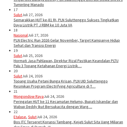
Tuminting Manado
17
Sulut
Juli 27, 2026
Semarakkan HUT ke-81 RI, PLN Suluttenggo Sukses Tingkatkan
Daya Listrik PT J RBM ke 10 Juta VA
18
Nasional
Juli 27, 2026
PLN Electric Run 2026 Gelar November, Target Kampanye Hidup
Sehat dan Transisi Energi
19
Sulut
Juli 25, 2026
Hormati Jasa Pahlawan, Direktur Rizal Pastikan Keandalan PLTU
Palu 3 Topang Ketahanan Energi Listrik…
20
Sulut
Juli 24, 2026
Topang Usaha Petani Bunga Krisan, PLN UID Suluttenggo
Resmikan Program Electrifying Agriculture di T…
21
Mongondow Raya
Juli 24, 2026
Peringatan HUT ke 11 Kecamatan Helumo, Bupati Iskandar dan
Wabup Deddy Ikut Bersukacita dengan Warg…
22
Etalase
,
Sulut
Juli 24, 2026
Bos ITC Terseret Korupsi Tambang, Kejati Sulut Sita Uang Miliaran