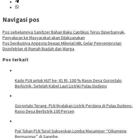
Navigasi pos
Pos sebelumnya
Sanitizer Bahan Baku Captikus Terus Diperbanyak,
Penyaluran ke Masyarakat akan Dilaksanakan
Pos berikutnya
Anggota Dewan Milenial HBL Gelar Penyemprotan
Disinfektan di Rumah Ibadah dan Warga
Pos terkait
Kado PLN untuk HUT ke- 81 RI, 100 % Rasio Desa Gorontalo
Berlistrik, Setelah Kabel Laut Listriki Pulau Dudepo
Gorontalo Terang. PLN Nyalakan Listrik Perdana di Pulau Dudepo,
Rasio Desa Berlistrik 100 Persen
Puji Tuhan PLN Turut Sukseskan Lomba Masamper “Oikumene
Bermazmur” di Sangihe