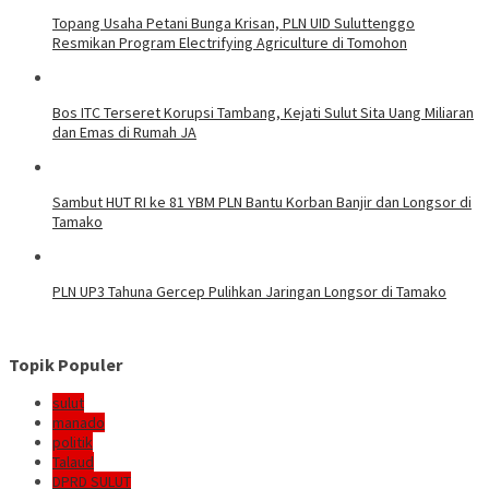
Topang Usaha Petani Bunga Krisan, PLN UID Suluttenggo
Resmikan Program Electrifying Agriculture di Tomohon
Bos ITC Terseret Korupsi Tambang, Kejati Sulut Sita Uang Miliaran
dan Emas di Rumah JA
Sambut HUT RI ke 81 YBM PLN Bantu Korban Banjir dan Longsor di
Tamako
PLN UP3 Tahuna Gercep Pulihkan Jaringan Longsor di Tamako
Topik Populer
sulut
manado
politik
Talaud
DPRD SULUT