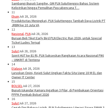
Sambangi Bupati Sangihe, GM PLN Suluttenggo Bahas Sistem
Kelistrikan hingga Pemulihan Pascabencana T…
11
Ekuin
Juli 28, 2026
Produktivitas Meningkat, PLN Suluttenggo Tambah Daya Listrik PT
JRBM ke 10 Juta VA
12
Nasional
,
PLN
Juli 28, 2026
Buruan Beli Tiket Early Bird PLN Electric Run 2026, untuk Special
Ticket Ludes Terjual
13
Sulut
Juli 28, 2026
Spirit HUT ke 81 RI, PLN Sukseskan Rangkaian Acara Nasional PIKI
– UNKRIT di Tentena
14
Etalase
Juli 28, 2026
Luruskan Opini, Kejati Sulut Ungkap Fakta Sita Uang 18 M EL dan
Owner IT Center
15
BOLSEL
Juli 27, 2026
Bupati Iskandar Kamaru Ingatkan 3 Pilar, di Pembukaan Orientasi
PPPK Pemkab Bolsel 2026
16
Sulut
Juli 27, 2026
Cegah Dini Bahaya Listrik, PLN Suluttenggo Literasi Siswa SMAN 3