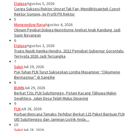
Etalase
Agustus 5, 2026
Curiga Suksesi Rektor Unsrat Tak Fair, Mendiktisaintek Copot
Rektor Sompie, Ini Profil Plt Rektor
5
Mongondow Raya
Agustus 4, 2026
Oknum Pejabat Diduga Nepotisme Angkat Anak Kandung Jadi
Supir Bayangan
6
Etalase
Agustus 3, 2026
Tragis Nasib Hamka Hendra, 2022 Penjabat Gubernur Gorontalo.
Ternyata 2026 Jadi Tersangka
7
Sulut
Juli 29, 2026
Puji Tuhan PLN Turut Sukseskan Lomba Masamper “Oikumene
Bermazmur” di Sangihe
8
BUMN
Juli 29, 2026
Berkat TJSL PLN Suluttenggo, Petani Kacang Tilihuwa Makin
Sejahtera, Jalan Desa Telah Mulus Dipaving
9
PLN
Juli 28, 2026
Korban Bencana Tamako Terhibur Berkat 125 Paket Bantuan PLN
UID Suluttenggo dan Jaminan Listrik Anda…
10
Sulut
Juli 28, 2026