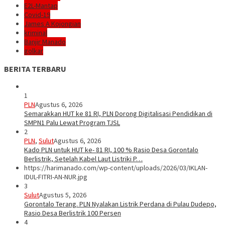
E2L-Mantap
Covid-19
James A Kojongian
kriminal
Banjir Manado
golkar
BERITA TERBARU
1
PLN
Agustus 6, 2026
Semarakkan HUT ke 81 RI, PLN Dorong Digitalisasi Pendidikan di
SMPN1 Palu Lewat Program TJSL
2
PLN
,
Sulut
Agustus 6, 2026
Kado PLN untuk HUT ke- 81 RI, 100 % Rasio Desa Gorontalo
Berlistrik, Setelah Kabel Laut Listriki P…
https://harimanado.com/wp-content/uploads/2026/03/IKLAN-
IDUL-FITRI-AN-NUR.jpg
3
Sulut
Agustus 5, 2026
Gorontalo Terang. PLN Nyalakan Listrik Perdana di Pulau Dudepo,
Rasio Desa Berlistrik 100 Persen
4