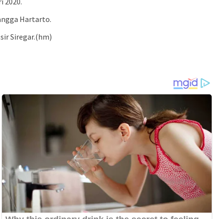
i 2020.
angga Hartarto.
sir Siregar.(hm)