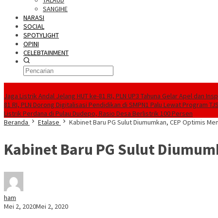
TALAUD
SANGIHE
NARASI
SOCIAL
SPOTYLIGHT
OPINI
CELEBTAINMENT
BERITA TERBARU
Jaga Listrik Andal Jelang HUT ke-81 RI, PLN UP3 Tahuna Gelar Apel dan In
81 RI, PLN Dorong Digitalisasi Pendidikan di SMPN1 Palu Lewat Program TJ
Listrik Perdana di Pulau Dudepo, Rasio Desa Berlistrik 100 Persen
Beranda
Etalase
Kabinet Baru PG Sulut Diumumkan, CEP Optimis Mena
Kabinet Baru PG Sulut Diumumk
ham
Mei 2, 2020
Mei 2, 2020