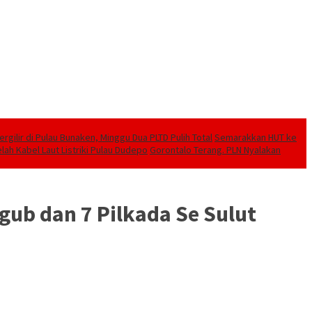
ilir di Pulau Bunaken, Minggu Dua PLTD Pulih Total
Semarakkan HUT ke
lah Kabel Laut Listriki Pulau Dudepo
Gorontalo Terang. PLN Nyalakan
ub dan 7 Pilkada Se Sulut