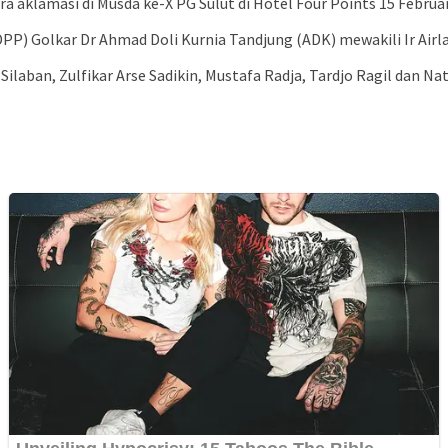
ra aklamasi di Musda ke-X PG Sulut di Hotel Four Points 15 Februar
P) Golkar Dr Ahmad Doli Kurnia Tandjung (ADK) mewakili Ir Airl
laban, Zulfikar Arse Sadikin, Mustafa Radja, Tardjo Ragil dan Nat