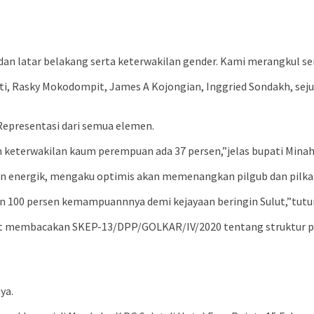
dan latar belakang serta keterwakilan gender. Kami merangkul semu
nti, Rasky Mokodompit, James A Kojongian, Inggried Sondakh, sej
 Representasi dari semua elemen.
 keterwakilan kaum perempuan ada 37 persen,”jelas bupati Minaha
an energik, mengaku optimis akan memenangkan pilgub dan pilkad
 100 persen kemampuannnya demi kejayaan beringin Sulut,”tutur 
it membacakan SKEP-13/DPP/GOLKAR/IV/2020 tentang struktur p
ya.