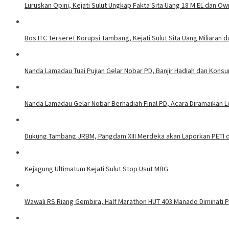
Luruskan Opini, Kejati Sulut Ungkap Fakta Sita Uang 18 M EL dan Ow
Bos ITC Terseret Korupsi Tambang, Kejati Sulut Sita Uang Miliaran 
Nanda Lamadau Tuai Pujian Gelar Nobar PD, Banjir Hadiah dan Kons
Nanda Lamadau Gelar Nobar Berhadiah Final PD, Acara Diramaikan
Dukung Tambang JRBM, Pangdam XIII Merdeka akan Laporkan PETI d
Kejagung Ultimatum Kejati Sulut Stop Usut MBG
Wawali RS Riang Gembira, Half Marathon HUT 403 Manado Diminati Pel