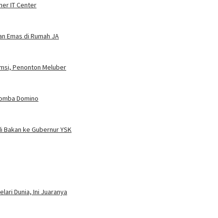
ner IT Center
dan Emas di Rumah JA
umsi, Penonton Meluber
 Lomba Domino
i Bakan ke Gubernur YSK
ari Dunia, Ini Juaranya