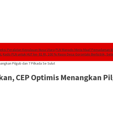
speksi Peralatan Kepulauan Nusa Utara
PLN Manado Minta Maaf Pemadaman Berg
SL
Kado PLN untuk HUT ke- 81 RI, 100 % Rasio Desa Gorontalo Berlistrik, Sete
ngkan Pilgub dan 7 Pilkada Se Sulut
an, CEP Optimis Menangkan Pilg