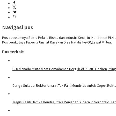
Navigasi pos
Pos sebelumnya
Bantu Pelaku Bisnis dan Industri Kecil, Ini Komitmen PLN
Pos berikutnya
Faperta Unsrat Rayakan Dies Natalis ke-60,Lewat Virtual
Pos terkait
PLN Manado Minta Maaf Pemadaman Bergilir di Pulau Bunaken, Mingg
Curiga Suksesi Rektor Unsrat Tak Fair, Mendiktisaintek Copot Rektor
Tragis Nasib Hamka Hendra, 2022 Penjabat Gubernur Gorontalo. Ter