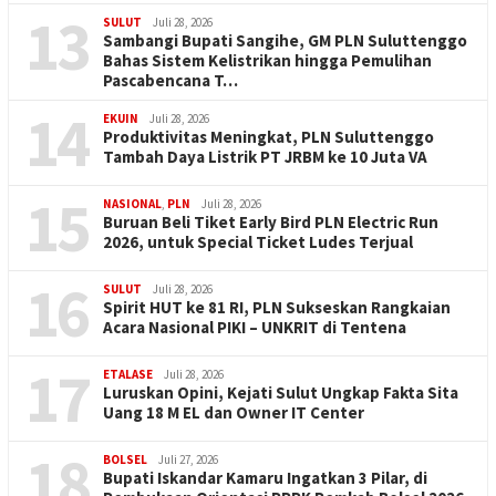
13
SULUT
Juli 28, 2026
Sambangi Bupati Sangihe, GM PLN Suluttenggo
Bahas Sistem Kelistrikan hingga Pemulihan
Pascabencana T…
14
EKUIN
Juli 28, 2026
Produktivitas Meningkat, PLN Suluttenggo
Tambah Daya Listrik PT JRBM ke 10 Juta VA
15
NASIONAL
,
PLN
Juli 28, 2026
Buruan Beli Tiket Early Bird PLN Electric Run
2026, untuk Special Ticket Ludes Terjual
16
SULUT
Juli 28, 2026
Spirit HUT ke 81 RI, PLN Sukseskan Rangkaian
Acara Nasional PIKI – UNKRIT di Tentena
17
ETALASE
Juli 28, 2026
Luruskan Opini, Kejati Sulut Ungkap Fakta Sita
Uang 18 M EL dan Owner IT Center
18
BOLSEL
Juli 27, 2026
Bupati Iskandar Kamaru Ingatkan 3 Pilar, di