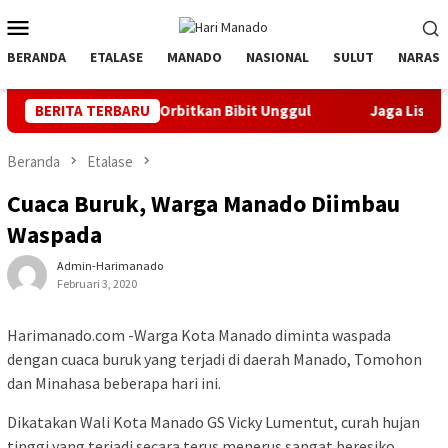
Loncat
Menu
ke
Mobile
konten
BERANDA
ETALASE
MANADO
NASIONAL
SULUT
NARASI
anyak Orbitkan Bibit Unggul
BERITA TERBARU
Jaga Listrik Andal Jelang H
Beranda
Etalase
Cuaca Buruk, Warga Manado Diimbau
Waspada
Admin-Harimanado
Februari 3, 2020
Harimanado.com -Warga Kota Manado diminta waspada
dengan cuaca buruk yang terjadi di daerah Manado, Tomohon
dan Minahasa beberapa hari ini.
Dikatakan Wali Kota Manado GS Vicky Lumentut, curah hujan
tinggi yang terjadi secara terus menerus sangat beresiko