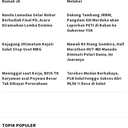
Rumah JA
Meluber
Nanda Lamadau Gelar Nobar
Dukung Tambang JRBM,
Berhadiah Final PD, Acara
Pangdam XIII Merdeka akan
Diramaikan Lomba Domino
Laporkan PETI di Bakan ke
Gubernur YSK
Kejagung Ultimatum Kejati
Wawali RS Riang Gembira, Half
Sulut Stop Usut MBG
Marathon HUT 403 Manado
Diminati Pelari Dunia, Ini
Juaranya
Meninggal saat Kerja, BPJS TK
Terobos Medan Berbahaya,
Karyawan asal Poyowa Besar
PLN Suluttenggo Sukses Aliri
Tak Dibayar Perusahaan
99,56 % Desa di Sulut
TOPIK POPULER