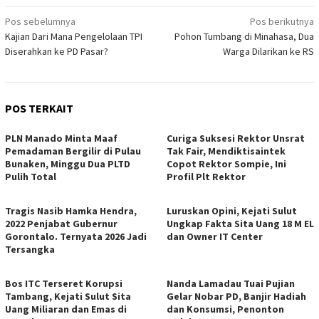
Navigasi
Pos sebelumnya
Pos berikutnya
Kajian Dari Mana Pengelolaan TPI
Pohon Tumbang di Minahasa, Dua
pos
Diserahkan ke PD Pasar?
Warga Dilarikan ke RS
POS TERKAIT
PLN Manado Minta Maaf
Curiga Suksesi Rektor Unsrat
Pemadaman Bergilir di Pulau
Tak Fair, Mendiktisaintek
Bunaken, Minggu Dua PLTD
Copot Rektor Sompie, Ini
Pulih Total
Profil Plt Rektor
Tragis Nasib Hamka Hendra,
Luruskan Opini, Kejati Sulut
2022 Penjabat Gubernur
Ungkap Fakta Sita Uang 18 M EL
Gorontalo. Ternyata 2026 Jadi
dan Owner IT Center
Tersangka
Bos ITC Terseret Korupsi
Nanda Lamadau Tuai Pujian
Tambang, Kejati Sulut Sita
Gelar Nobar PD, Banjir Hadiah
Uang Miliaran dan Emas di
dan Konsumsi, Penonton