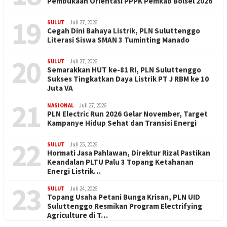
Pembukaan Orientasi PPPK Pemkab Bolsel 2026
19
SULUT
Juli 27, 2026
Cegah Dini Bahaya Listrik, PLN Suluttenggo
Literasi Siswa SMAN 3 Tuminting Manado
20
SULUT
Juli 27, 2026
Semarakkan HUT ke-81 RI, PLN Suluttenggo
Sukses Tingkatkan Daya Listrik PT J RBM ke 10
Juta VA
21
NASIONAL
Juli 27, 2026
PLN Electric Run 2026 Gelar November, Target
Kampanye Hidup Sehat dan Transisi Energi
22
SULUT
Juli 25, 2026
Hormati Jasa Pahlawan, Direktur Rizal Pastikan
Keandalan PLTU Palu 3 Topang Ketahanan
Energi Listrik…
23
SULUT
Juli 24, 2026
Topang Usaha Petani Bunga Krisan, PLN UID
Suluttenggo Resmikan Program Electrifying
Agriculture di T…