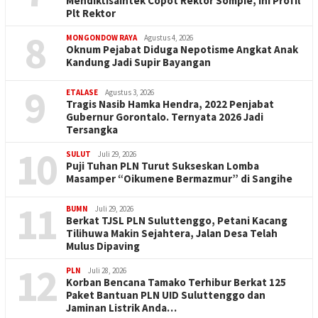
Mendiktisaintek Copot Rektor Sompie, Ini Profil
Plt Rektor
8
MONGONDOW RAYA
Agustus 4, 2026
Oknum Pejabat Diduga Nepotisme Angkat Anak
Kandung Jadi Supir Bayangan
9
ETALASE
Agustus 3, 2026
Tragis Nasib Hamka Hendra, 2022 Penjabat
Gubernur Gorontalo. Ternyata 2026 Jadi
Tersangka
10
SULUT
Juli 29, 2026
Puji Tuhan PLN Turut Sukseskan Lomba
Masamper “Oikumene Bermazmur” di Sangihe
11
BUMN
Juli 29, 2026
Berkat TJSL PLN Suluttenggo, Petani Kacang
Tilihuwa Makin Sejahtera, Jalan Desa Telah
Mulus Dipaving
12
PLN
Juli 28, 2026
Korban Bencana Tamako Terhibur Berkat 125
Paket Bantuan PLN UID Suluttenggo dan
Jaminan Listrik Anda…