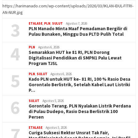
https://harimanado.com/wp-content/uploads/2026/03/IKLAN-IDUL-FITRI-
AN-NUR.jpg
3
ETALASE
,
PLN
,
SULUT
Agustus 7, 2026
PLN Manado Minta Maaf Pemadaman Bergilir di
Pulau Bunaken, Minggu Dua PLTD Pulih Total
4
PLN
Agustus 6, 2026
Semarakkan HUT ke 81 RI, PLN Dorong
Digitalisasi Pendidikan di SMPN1 Palu Lewat
Program TJSL
5
PLN
,
SULUT
Agustus 6, 2026
Kado PLN untuk HUT ke- 81 RI, 100 % Rasio Desa
Gorontalo Berlistrik, Setelah Kabel Laut Listriki
P…
6
SULUT
Agustus 5, 2026
Gorontalo Terang. PLN Nyalakan Listrik Perdana
di Pulau Dudepo, Rasio Desa Berlistrik 100
Persen
7
ETALASE
Agustus 5, 2026
Curiga Suksesi Rektor Unsrat Tak Fair,