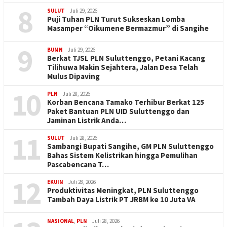
8
SULUT
Juli 29, 2026
Puji Tuhan PLN Turut Sukseskan Lomba
Masamper “Oikumene Bermazmur” di Sangihe
9
BUMN
Juli 29, 2026
Berkat TJSL PLN Suluttenggo, Petani Kacang
Tilihuwa Makin Sejahtera, Jalan Desa Telah
Mulus Dipaving
10
PLN
Juli 28, 2026
Korban Bencana Tamako Terhibur Berkat 125
Paket Bantuan PLN UID Suluttenggo dan
Jaminan Listrik Anda…
11
SULUT
Juli 28, 2026
Sambangi Bupati Sangihe, GM PLN Suluttenggo
Bahas Sistem Kelistrikan hingga Pemulihan
Pascabencana T…
12
EKUIN
Juli 28, 2026
Produktivitas Meningkat, PLN Suluttenggo
Tambah Daya Listrik PT JRBM ke 10 Juta VA
NASIONAL
,
PLN
Juli 28, 2026