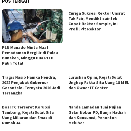
POS TERKAIT
Curiga Suksesi Rektor Unsrat
Tak Fair, Mendiktisaintek
Copot Rektor Sompie, Ini
Profil Plt Rektor
PLN Manado Minta Maaf
Pemadaman Bergilir di Pulau
Bunaken, Minggu Dua PLTD
Pulih Total
Tragis Nasib Hamka Hendra,
Luruskan Opini, Kejati Sulut
2022 Penjabat Gubernur
Ungkap Fakta Sita Uang 18 M EL
Gorontalo. Ternyata 2026 Jadi
dan Owner IT Center
Tersangka
Bos ITC Terseret Korupsi
Nanda Lamadau Tuai Pujian
Tambang, Kejati Sulut Sita
Gelar Nobar PD, Banjir Hadiah
Uang Miliaran dan Emas di
dan Konsumsi, Penonton
Rumah JA
Meluber