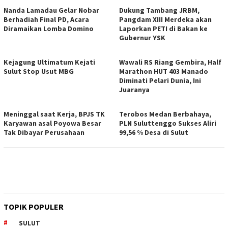
Nanda Lamadau Gelar Nobar
Dukung Tambang JRBM,
Berhadiah Final PD, Acara
Pangdam XIII Merdeka akan
Diramaikan Lomba Domino
Laporkan PETI di Bakan ke
Gubernur YSK
Kejagung Ultimatum Kejati
Wawali RS Riang Gembira, Half
Sulut Stop Usut MBG
Marathon HUT 403 Manado
Diminati Pelari Dunia, Ini
Juaranya
Meninggal saat Kerja, BPJS TK
Terobos Medan Berbahaya,
Karyawan asal Poyowa Besar
PLN Suluttenggo Sukses Aliri
Tak Dibayar Perusahaan
99,56 % Desa di Sulut
TOPIK POPULER
SULUT