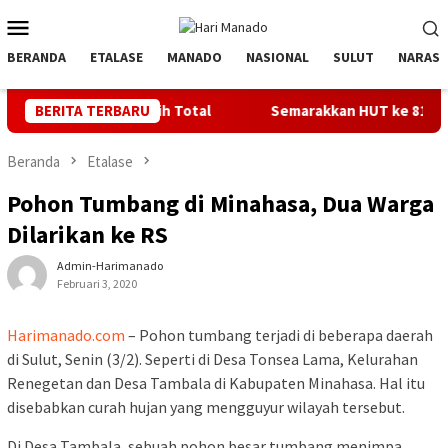
Loncat
Menu
ke
Mobile
konten
BERANDA
ETALASE
MANADO
NASIONAL
SULUT
NARASI
LTD Pulih Total
BERITA TERBARU
Semarakkan HUT ke 81 RI, PLN Dorong Dig
Beranda
Etalase
Pohon Tumbang di Minahasa, Dua Warga
Dilarikan ke RS
Admin-Harimanado
Februari 3, 2020
Harimanado.com
– Pohon tumbang terjadi di beberapa daerah
di Sulut, Senin (3/2). Seperti di Desa Tonsea Lama, Kelurahan
Renegetan dan Desa Tambala di Kabupaten Minahasa. Hal itu
disebabkan curah hujan yang mengguyur wilayah tersebut.
Di Desa Tambala, sebuah pohon besar tumbang menimpa