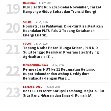
19
NASIONAL
Juli 27, 2026
PLN Electric Run 2026 Gelar November, Target
Kampanye Hidup Sehat dan Transisi Energi
20
SULUT
Juli 25, 2026
Hormati Jasa Pahlawan, Direktur Rizal Pastikan
Keandalan PLTU Palu 3 Topang Ketahanan
Energi Listrik…
21
SULUT
Juli 24, 2026
Topang Usaha Petani Bunga Krisan, PLN UID
Suluttenggo Resmikan Program Electrifying
Agriculture di T…
22
MONGONDOW RAYA
Juli 24, 2026
Peringatan HUT ke 11 Kecamatan Helumo,
Bupati Iskandar dan Wabup Deddy Ikut
Bersukacita dengan Warg…
23
ETALASE
,
SULUT
Juli 24, 2026
Bos ITC Terseret Korupsi Tambang, Kejati Sulut
Sita Uang Miliaran dan Emas di Rumah JA