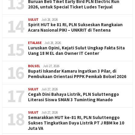
13
Buruan Beli Tiket Early Bird PLN Electric Run
2026, untuk Special Ticket Ludes Terjual
14
SULUT
Juli 28, 2026
Spirit HUT ke 81 RI, PLN Sukseskan Rangkaian
Acara Nasional PIKI – UNKRIT di Tentena
15
ETALASE
Juli 28, 2026
Luruskan Opini, Kejati Sulut Ungkap Fakta Sita
Uang 18 M EL dan Owner IT Center
16
BOLSEL
Juli 27, 2026
Bupati Iskandar Kamaru Ingatkan 3 Pilar, di
Pembukaan Orientasi PPPK Pemkab Bolsel 2026
17
SULUT
Juli 27, 2026
Cegah Dini Bahaya Listrik, PLN Suluttenggo
Literasi Siswa SMAN 3 Tuminting Manado
18
SULUT
Juli 27, 2026
Semarakkan HUT ke-81 RI, PLN Suluttenggo
Sukses Tingkatkan Daya Listrik PT J RBM ke 10
Juta VA