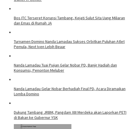
Bos ITC Terseret Korupsi Tambang, Kejati Sulut Sita Uang Miliaran
dan Emas di Rumah JA
Turnamen Domino Nanda Lamadau Sukses Orbitkan Puluhan Atlet
Pemula, Next Iven Lebih Beaar
Nanda Lamadau Tuai Pujian Gelar Nobar PD, Banjir Hadiah dan
Konsumsi, Penonton Meluber
Nanda Lamadau Gelar Nobar Berhadiah Final PD, Acara Diramaikan
Lomba Domino
Dukung Tambang JRBM, Pangdam XIII Merdeka akan Laporkan PETI
di Bakan ke Gubernur YSK