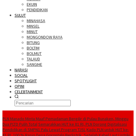
EKUIN
PENDIDIKAN
SULUT
MINAHASA
MINSEL
MINUT
MONGONDOW RAYA
BITUNG
BOLTIM
BOLMUT
TALAUD
SANGIHE
NARASI
SOCIAL
SPOTYLIGHT
OPINI
CELEBTAINMENT
BERITA TERBARU
PLN Manado Minta Maaf Pemadaman Bergilir di Pulau Bunaken, Minggu
Dua PLTD Pulih Total
Semarakkan HUT ke 81 RI, PLN Dorong Digitalisasi
Pendidikan di SMPN1 Palu Lewat Program TJSL
Kado PLN untuk HUT ke-
81 RI, 100 % Rasio Desa Gorontalo Berlistrik, Setelah Kabel Laut Listriki