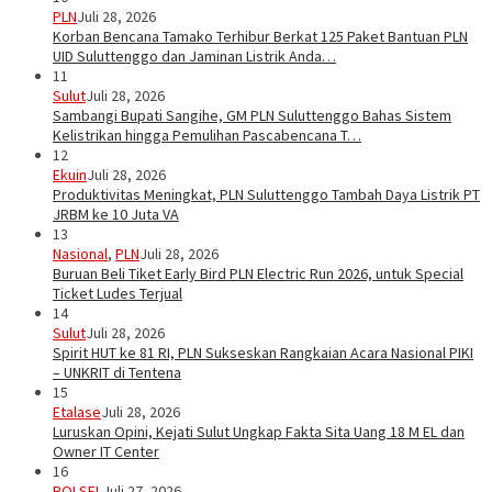
PLN
Juli 28, 2026
Korban Bencana Tamako Terhibur Berkat 125 Paket Bantuan PLN
UID Suluttenggo dan Jaminan Listrik Anda…
11
Sulut
Juli 28, 2026
Sambangi Bupati Sangihe, GM PLN Suluttenggo Bahas Sistem
Kelistrikan hingga Pemulihan Pascabencana T…
12
Ekuin
Juli 28, 2026
Produktivitas Meningkat, PLN Suluttenggo Tambah Daya Listrik PT
JRBM ke 10 Juta VA
13
Nasional
,
PLN
Juli 28, 2026
Buruan Beli Tiket Early Bird PLN Electric Run 2026, untuk Special
Ticket Ludes Terjual
14
Sulut
Juli 28, 2026
Spirit HUT ke 81 RI, PLN Sukseskan Rangkaian Acara Nasional PIKI
– UNKRIT di Tentena
15
Etalase
Juli 28, 2026
Luruskan Opini, Kejati Sulut Ungkap Fakta Sita Uang 18 M EL dan
Owner IT Center
16
BOLSEL
Juli 27, 2026