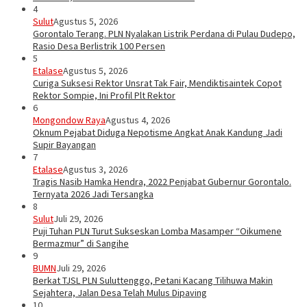
4
Sulut
Agustus 5, 2026
Gorontalo Terang. PLN Nyalakan Listrik Perdana di Pulau Dudepo,
Rasio Desa Berlistrik 100 Persen
5
Etalase
Agustus 5, 2026
Curiga Suksesi Rektor Unsrat Tak Fair, Mendiktisaintek Copot
Rektor Sompie, Ini Profil Plt Rektor
6
Mongondow Raya
Agustus 4, 2026
Oknum Pejabat Diduga Nepotisme Angkat Anak Kandung Jadi
Supir Bayangan
7
Etalase
Agustus 3, 2026
Tragis Nasib Hamka Hendra, 2022 Penjabat Gubernur Gorontalo.
Ternyata 2026 Jadi Tersangka
8
Sulut
Juli 29, 2026
Puji Tuhan PLN Turut Sukseskan Lomba Masamper “Oikumene
Bermazmur” di Sangihe
9
BUMN
Juli 29, 2026
Berkat TJSL PLN Suluttenggo, Petani Kacang Tilihuwa Makin
Sejahtera, Jalan Desa Telah Mulus Dipaving
10