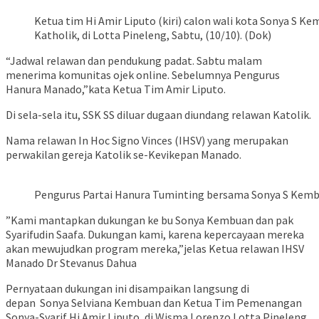
Ketua tim Hi Amir Liputo (kiri) calon wali kota Sonya S K
Katholik, di Lotta Pineleng, Sabtu, (10/10). (Dok)
“Jadwal relawan dan pendukung padat. Sabtu malam
menerima komunitas ojek online. Sebelumnya Pengurus
Hanura Manado,”kata Ketua Tim Amir Liputo.
Di sela-sela itu, SSK SS diluar dugaan diundang relawan Katolik.
Nama relawan In Hoc Signo Vinces (IHSV) yang merupakan
perwakilan gereja Katolik se-Kevikepan Manado.
Pengurus Partai Hanura Tuminting bersama Sonya S Kemb
”Kami mantapkan dukungan ke bu Sonya Kembuan dan pak
Syarifudin Saafa. Dukungan kami, karena kepercayaan mereka
akan mewujudkan program mereka,”jelas Ketua relawan IHSV
Manado Dr Stevanus Dahua
Pernyataan dukungan ini disampaikan langsung di
depan Sonya Selviana Kembuan dan Ketua Tim Pemenangan
Sonya-Syarif Hi Amir Liputo, di Wisma Lorenzo Lotta Pineleng,