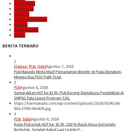
DPRD SULUT
E2L-Mantap
Covid-19
James A Kojongian
kriminal
Banjir Manado
golkar
BERITA TERBARU
1
Etalase
,
PLN
,
Sulut
Agustus 7, 2026
PLN Manado Minta Maaf Pemadaman Bergilir di Pulau Bunaken,
Minggu Dua PLTD Pulih Total
2
PLN
Agustus 6, 2026
Semarakkan HUT ke 81 RI, PLN Dorong Digitalisasi Pendidikan di
SMPN1 Palu Lewat Program TJSL
https://harimanado.com/wp-content/uploads/2026/03/IKLAN-
IDUL-FITRI-AN-NUR.jpg
3
PLN
,
Sulut
Agustus 6, 2026
Kado PLN untuk HUT ke- 81 RI, 100 % Rasio Desa Gorontalo
Berlistrik, Setelah Kabel Laut Listriki P…