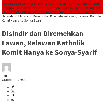
Pulau Dudepo
Gorontalo Terang. PLN Nyalakan Listrik Perdana di Pulau
Dudepo, Rasio Desa Berlistrik 100 Persen
Curiga Suksesi Rektor Unsrat
Tak Fair, Mendiktisaintek Copot Rektor Sompie, Ini Profil Plt Rektor
Beranda
Etalase
Disindir dan Diremehkan Lawan, Relawan Katholik
Komit Hanya ke Sonya-Syarif
Disindir dan Diremehkan
Lawan, Relawan Katholik
Komit Hanya ke Sonya-Syarif
ham
Oktober 11, 2020