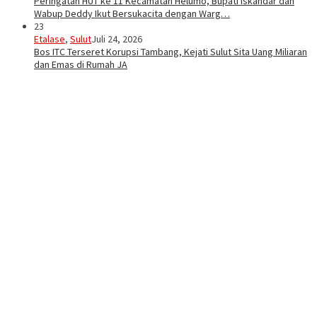
Peringatan HUT ke 11 Kecamatan Helumo, Bupati Iskandar dan
Wabup Deddy Ikut Bersukacita dengan Warg…
23
Etalase
,
Sulut
Juli 24, 2026
Bos ITC Terseret Korupsi Tambang, Kejati Sulut Sita Uang Miliaran
dan Emas di Rumah JA