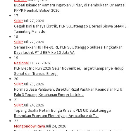
Bupati Iskandar Kamaru Ingatkan 3 Pilar, di Pembukaan Orientasi
PPPK Pemkab Bolsel 2026
17
Sulut
Juli 27, 2026
Cegah Dini Bahaya Listrik, PLN Suluttenggo Literasi Siswa SMAN 3
Tuminting Manado
18
Sulut
Juli 27, 2026
Semarakkan HUT ke-81 RI, PLN Suluttenggo Sukses Tingkatkan
Daya Listrik PT J RBM ke 10 Juta VA
19
Nasional
Juli 27, 2026
PLN Electric Run 2026 Gelar November, Target Kampanye Hidup
Sehat dan Transisi Energi
20
Sulut
Juli 25, 2026
Hormati Jasa Pahlawan, Direktur Rizal Pastikan Keandalan PLTU
Palu 3 Topang Ketahanan Energi Listrik…
21
Sulut
Juli 24, 2026
Topang Usaha Petani Bunga Krisan, PLN UID Suluttenggo
Resmikan Program Electrifying Agriculture di T…
22
Mongondow Raya
Juli 24, 2026