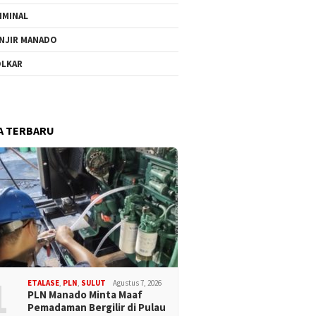
IMINAL
NJIR MANADO
LKAR
A TERBARU
1
ETALASE
,
PLN
,
SULUT
Agustus 7, 2026
PLN Manado Minta Maaf
Pemadaman Bergilir di Pulau