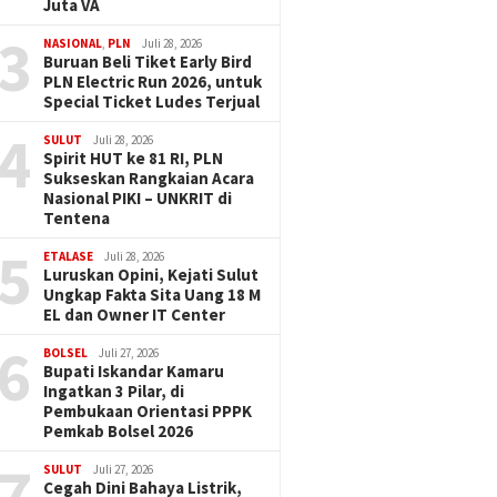
Juta VA
3
NASIONAL
,
PLN
Juli 28, 2026
Buruan Beli Tiket Early Bird
PLN Electric Run 2026, untuk
Special Ticket Ludes Terjual
4
SULUT
Juli 28, 2026
Spirit HUT ke 81 RI, PLN
Sukseskan Rangkaian Acara
Nasional PIKI – UNKRIT di
Tentena
5
ETALASE
Juli 28, 2026
Luruskan Opini, Kejati Sulut
Ungkap Fakta Sita Uang 18 M
EL dan Owner IT Center
6
BOLSEL
Juli 27, 2026
Bupati Iskandar Kamaru
Ingatkan 3 Pilar, di
Pembukaan Orientasi PPPK
Pemkab Bolsel 2026
7
SULUT
Juli 27, 2026
Cegah Dini Bahaya Listrik,