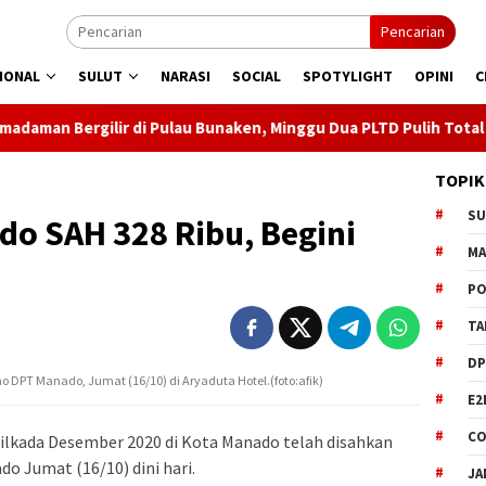
Pencarian
IONAL
SULUT
NARASI
SOCIAL
SPOTYLIGHT
OPINI
C
i Pulau Bunaken, Minggu Dua PLTD Pulih Total
Semarakka
TOPIK
S
do SAH 328 Ribu, Begini
M
PO
TA
DP
 DPT Manado, Jumat (16/10) di Aryaduta Hotel.(foto:afik)
E2
CO
ilkada Desember 2020 di Kota Manado telah disahkan
 Jumat (16/10) dini hari.
JA