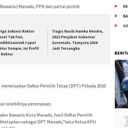
Bawaslu) Manado, PPK dan partai politik
KR
BA
GO
riga Suksesi Rektor
Tragis Nasib Hamka Hendra,
srat Tak Fair,
2022 Penjabat Gubernur
ndiktisaintek Copot
Gorontalo. Ternyata 2026
ktor Sompie, Ini Profil
Jadi Tersangka
BERIT
t Rektor
 menetapkan Daftar Pemilih Tetap (DPT) Pilkada 2020
7 dan selebihnya perempuan.
adan Bawaslu Kota Manado, hasil Daftar Pemilih
h ditetapkan sebagai DPT Manado,”kata Ketua KPU