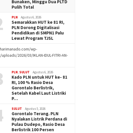
Bunaken, Minggu Dua PLTD
Pulih Total
2
PLN
Agustus 6, 2026
Semarakkan HUT ke 81 RI,
PLN Dorong Digitalisasi
Pendidikan di SMPN1 Palu
Lewat Program TJSL
//harimanado.com/wp-
/uploads/2026/03/IKLAN-IDUL-FITRI-AN-
g
3
PLN
,
SULUT
Agustus 6, 2026
Kado PLN untuk HUT ke- 81
RI, 100 % Rasio Desa
Gorontalo Berlistrik,
Setelah Kabel Laut Listriki
P…
4
SULUT
Agustus 5, 2026
Gorontalo Terang. PLN
Nyalakan Listrik Perdana di
Pulau Dudepo, Rasio Desa
Berlistrik 100 Persen