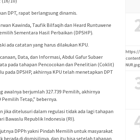
 (16/10)
kan DPT, rapat berlangsung dinamis.
arwan Kawinda, Taufik Bilfaqih dan Heard Runtuwene
Pemilih Sementara Hasil Perbaikan (DPSHP).
i ada catatan yang harus dilakukan KPU.
https:
anaan, Data, dan Informasi, Abdul Gafur Subaer
content
ta pada tahapan Pencocokan dan Penelitian (Coklit)
NUR.jp
aslu pada DPSHP, akhirnya KPU telah menetapkan DPT
g awalnya berjumlah 327.739 Pemilih, akhirnya
 Pemilih Tetap,” bebernya.
n jika ditelusuri dalam regulasi tidak ada lagi tahapan
ri Bawaslu Republik Indonesia (RI).
njutnya DPPh yakni Pindah Memilih untuk masyarakat
k berada di domisilinya, dan itu bisa setelah tahapan