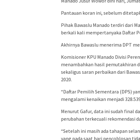
Manado Jusuf Wowor dini hari, Jumat
Pantauan koran ini, sebelum ditetap
Pihak Bawaslu Manado terdiri dari M
berkali kali mempertanyaka Daftar 
Akhirnya Bawaslu menerima DPT mesk
Komisioner KPU Manado Divisi Perenc
menambahkan hasil pemutakhiran da
sekaligus saran perbaikan dari Baw
2020.
“Daftar Pemilih Sementara (DPS) yan
mengalami kenaikan menjadi 328.539
Menurut Gafur, data ini sudah final da
perubahan terkecuali rekomendasi da
“Setelah ini masih ada tahapan sela
yang pada saat hari pencoblosan tida