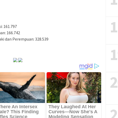
1
i: 161.797
an: 166.742
aki dan Perempuan: 328.539
1
2
2