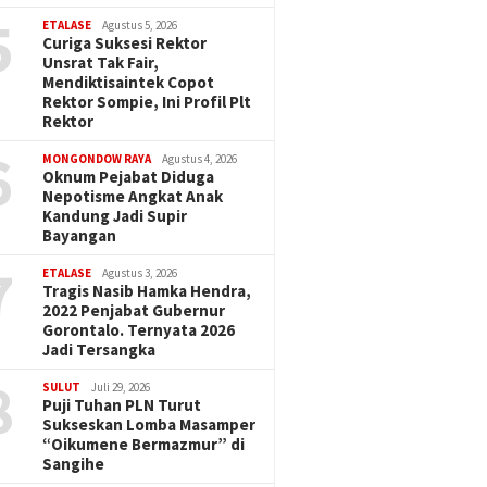
5
ETALASE
Agustus 5, 2026
Curiga Suksesi Rektor
Unsrat Tak Fair,
Mendiktisaintek Copot
Rektor Sompie, Ini Profil Plt
Rektor
6
MONGONDOW RAYA
Agustus 4, 2026
Oknum Pejabat Diduga
Nepotisme Angkat Anak
Kandung Jadi Supir
Bayangan
7
ETALASE
Agustus 3, 2026
Tragis Nasib Hamka Hendra,
2022 Penjabat Gubernur
Gorontalo. Ternyata 2026
Jadi Tersangka
8
SULUT
Juli 29, 2026
Puji Tuhan PLN Turut
Sukseskan Lomba Masamper
“Oikumene Bermazmur” di
Sangihe