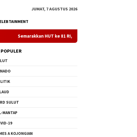
JUMAT, 7 AGUSTUS 2026
ELEBTAINMENT
n HUT ke 81 RI, PLN Dorong Digitalisasi Pendidikan di SMPN1 Pa
 POPULER
ULUT
ANADO
LITIK
LAUD
RD SULUT
L-MANTAP
VID-19
MES A KOJONGIAN