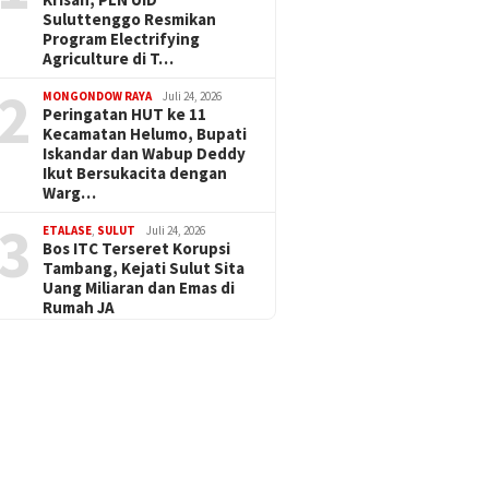
Suluttenggo Resmikan
Program Electrifying
Agriculture di T…
2
MONGONDOW RAYA
Juli 24, 2026
Peringatan HUT ke 11
Kecamatan Helumo, Bupati
Iskandar dan Wabup Deddy
Ikut Bersukacita dengan
Warg…
3
ETALASE
,
SULUT
Juli 24, 2026
Bos ITC Terseret Korupsi
Tambang, Kejati Sulut Sita
Uang Miliaran dan Emas di
Rumah JA