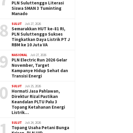
PLN Suluttenggo Literasi
Siswa SMAN 3 Tuminting
Manado
8
SULUT
Juli 27, 2026
Semarakkan HUT ke-81 RI,
PLN Suluttenggo Sukses
Tingkatkan Daya Listrik PT J
RBM ke 10 Juta VA
9
NASIONAL
Juli 27, 2026
PLN Electric Run 2026 Gelar
November, Target
Kampanye Hidup Sehat dan
Transisi Energi
0
SULUT
Juli 25, 2026
Hormati Jasa Pahlawan,
Direktur Rizal Pastikan
Keandalan PLTU Palu 3
Topang Ketahanan Energi
Listrik…
1
SULUT
Juli 24, 2026
Topang Usaha Petani Bunga
Krisan, PLN UID