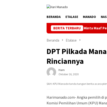
Loncat
ke
konten
BERANDA
ETALASE
MANADO
NAS
PLN Manado Minta Maaf Pemadaman Bergilir d
BERITA TERBARU
Beranda
Etalase
DPT Pilkada Mana
Rinciannya
Ham
Oktober 16, 2020
SAH: KPU Manado tanda tangan berita acara pleno
Harimanado.com- Angka pemilih di p
Komisi Pemilihan Umum (KPU) Manado