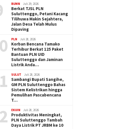
9
BUMN
Juli 29, 2026
Berkat TJSL PLN
Suluttenggo, Petani Kacang
Tilihuwa Makin Sejahtera,
Jalan Desa Telah Mulus
Dipaving
0
PLN
Juli 28, 2026
Korban Bencana Tamako
Terhibur Berkat 125 Paket
Bantuan PLN UID
Suluttenggo dan Jaminan
Listrik Anda…
1
SULUT
Juli 28, 2026
Sambangi Bupati Sangihe,
GM PLN Suluttenggo Bahas
Sistem Kelistrikan hingga
Pemulihan Pascabencana
T…
2
EKUIN
Juli 28, 2026
Produktivitas Meningkat,
PLN Suluttenggo Tambah
Daya Listrik PT JRBM ke 10