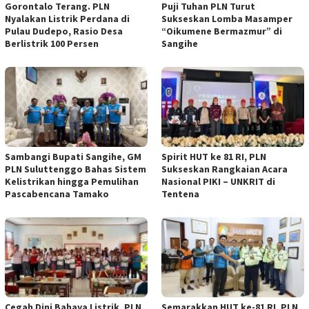
Gorontalo Terang. PLN
Puji Tuhan PLN Turut
Nyalakan Listrik Perdana di
Sukseskan Lomba Masamper
Pulau Dudepo, Rasio Desa
“Oikumene Bermazmur” di
Berlistrik 100 Persen
Sangihe
Sambangi Bupati Sangihe, GM
Spirit HUT ke 81 RI, PLN
PLN Suluttenggo Bahas Sistem
Sukseskan Rangkaian Acara
Kelistrikan hingga Pemulihan
Nasional PIKI – UNKRIT di
Pascabencana Tamako
Tentena
Cegah Dini Bahaya Listrik, PLN
Semarakkan HUT ke-81 RI, PLN