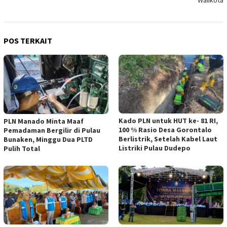
POS TERKAIT
Kado PLN untuk HUT ke- 81 RI,
PLN Manado Minta Maaf
100 % Rasio Desa Gorontalo
Pemadaman Bergilir di Pulau
Berlistrik, Setelah Kabel Laut
Bunaken, Minggu Dua PLTD
Listriki Pulau Dudepo
Pulih Total