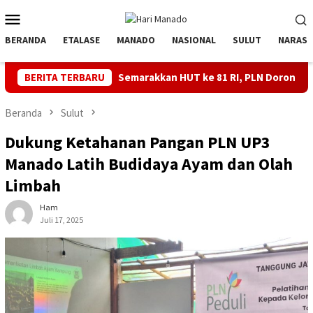
Loncat
Menu
ke
Mobile
konten
BERANDA
ETALASE
MANADO
NASIONAL
SULUT
NARASI
Semarakkan HUT ke 81 RI, PLN Dorong Digitalisasi Pendidikan
BERITA TERBARU
Beranda
Sulut
Dukung Ketahanan Pangan PLN UP3
Manado Latih Budidaya Ayam dan Olah
Limbah
Ham
Juli 17, 2025