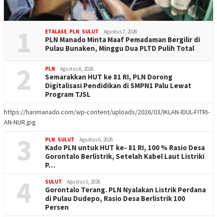
1
ETALASE
,
PLN
,
SULUT
Agustus 7, 2026
PLN Manado Minta Maaf Pemadaman Bergilir di
Pulau Bunaken, Minggu Dua PLTD Pulih Total
2
PLN
Agustus 6, 2026
Semarakkan HUT ke 81 RI, PLN Dorong
Digitalisasi Pendidikan di SMPN1 Palu Lewat
Program TJSL
https://harimanado.com/wp-content/uploads/2026/03/IKLAN-IDUL-FITRI-
AN-NUR.jpg
3
PLN
,
SULUT
Agustus 6, 2026
Kado PLN untuk HUT ke- 81 RI, 100 % Rasio Desa
Gorontalo Berlistrik, Setelah Kabel Laut Listriki
P…
4
SULUT
Agustus 5, 2026
Gorontalo Terang. PLN Nyalakan Listrik Perdana
di Pulau Dudepo, Rasio Desa Berlistrik 100
Persen