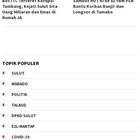
Bos ITC Terseret Korupsi
Sambut HUT RI ke 81 YBM PLN
Tambang, Kejati Sulut Sita
Bantu Korban Banjir dan
Uang Miliaran dan Emas di
Longsor di Tamako
Rumah JA
TOPIK POPULER
SULUT
MANADO
POLITIK
TALAUD
DPRD SULUT
E2L-MANTAP
COVID-19