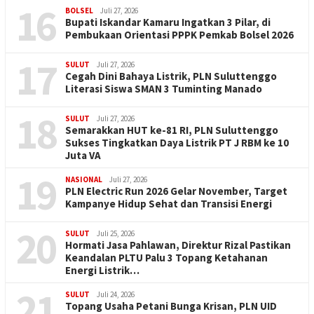
16
BOLSEL
Juli 27, 2026
Bupati Iskandar Kamaru Ingatkan 3 Pilar, di
Pembukaan Orientasi PPPK Pemkab Bolsel 2026
17
SULUT
Juli 27, 2026
Cegah Dini Bahaya Listrik, PLN Suluttenggo
Literasi Siswa SMAN 3 Tuminting Manado
18
SULUT
Juli 27, 2026
Semarakkan HUT ke-81 RI, PLN Suluttenggo
Sukses Tingkatkan Daya Listrik PT J RBM ke 10
Juta VA
19
NASIONAL
Juli 27, 2026
PLN Electric Run 2026 Gelar November, Target
Kampanye Hidup Sehat dan Transisi Energi
20
SULUT
Juli 25, 2026
Hormati Jasa Pahlawan, Direktur Rizal Pastikan
Keandalan PLTU Palu 3 Topang Ketahanan
Energi Listrik…
21
SULUT
Juli 24, 2026
Topang Usaha Petani Bunga Krisan, PLN UID