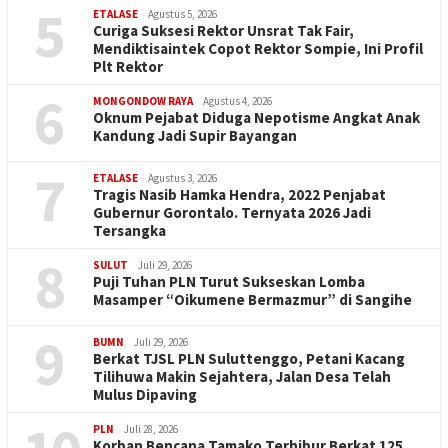
5
ETALASE
Agustus 5, 2026
Curiga Suksesi Rektor Unsrat Tak Fair,
Mendiktisaintek Copot Rektor Sompie, Ini Profil
Plt Rektor
6
MONGONDOW RAYA
Agustus 4, 2026
Oknum Pejabat Diduga Nepotisme Angkat Anak
Kandung Jadi Supir Bayangan
7
ETALASE
Agustus 3, 2026
Tragis Nasib Hamka Hendra, 2022 Penjabat
Gubernur Gorontalo. Ternyata 2026 Jadi
Tersangka
8
SULUT
Juli 29, 2026
Puji Tuhan PLN Turut Sukseskan Lomba
Masamper “Oikumene Bermazmur” di Sangihe
9
BUMN
Juli 29, 2026
Berkat TJSL PLN Suluttenggo, Petani Kacang
Tilihuwa Makin Sejahtera, Jalan Desa Telah
Mulus Dipaving
PLN
Juli 28, 2026
Korban Bencana Tamako Terhibur Berkat 125