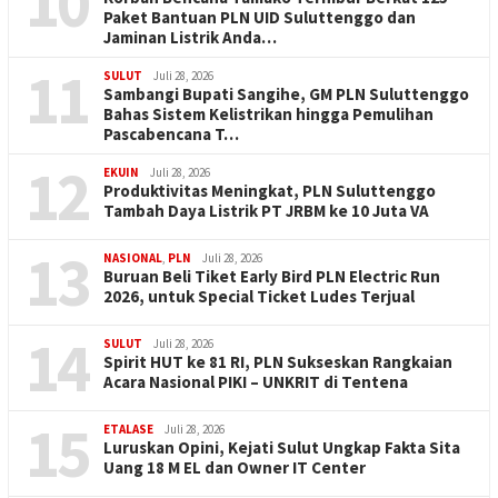
10
Paket Bantuan PLN UID Suluttenggo dan
Jaminan Listrik Anda…
11
SULUT
Juli 28, 2026
Sambangi Bupati Sangihe, GM PLN Suluttenggo
Bahas Sistem Kelistrikan hingga Pemulihan
Pascabencana T…
12
EKUIN
Juli 28, 2026
Produktivitas Meningkat, PLN Suluttenggo
Tambah Daya Listrik PT JRBM ke 10 Juta VA
13
NASIONAL
,
PLN
Juli 28, 2026
Buruan Beli Tiket Early Bird PLN Electric Run
2026, untuk Special Ticket Ludes Terjual
14
SULUT
Juli 28, 2026
Spirit HUT ke 81 RI, PLN Sukseskan Rangkaian
Acara Nasional PIKI – UNKRIT di Tentena
15
ETALASE
Juli 28, 2026
Luruskan Opini, Kejati Sulut Ungkap Fakta Sita
Uang 18 M EL dan Owner IT Center