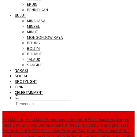
EKUIN
PENDIDIKAN
SULUT
MINAHASA
MINSEL
MINUT
MONGONDOW RAYA
BITUNG
BOLTIM
BOLMUT
TALAUD
SANGIHE
NARASI
SOCIAL
SPOTYLIGHT
OPINI
CELEBTAINMENT
BERITA TERBARU
PLN Manado Minta Maaf Pemadaman Bergilir di Pulau Bunaken, Minggu
Dua PLTD Pulih Total
Semarakkan HUT ke 81 RI, PLN Dorong Digitalisasi
Pendidikan di SMPN1 Palu Lewat Program TJSL
Kado PLN untuk HUT ke-
81 RI, 100 % Rasio Desa Gorontalo Berlistrik, Setelah Kabel Laut Listriki