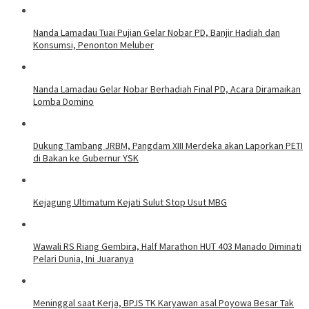
Nanda Lamadau Tuai Pujian Gelar Nobar PD, Banjir Hadiah dan
Konsumsi, Penonton Meluber
Nanda Lamadau Gelar Nobar Berhadiah Final PD, Acara Diramaikan
Lomba Domino
Dukung Tambang JRBM, Pangdam XIII Merdeka akan Laporkan PETI
di Bakan ke Gubernur YSK
Kejagung Ultimatum Kejati Sulut Stop Usut MBG
Wawali RS Riang Gembira, Half Marathon HUT 403 Manado Diminati
Pelari Dunia, Ini Juaranya
Meninggal saat Kerja, BPJS TK Karyawan asal Poyowa Besar Tak