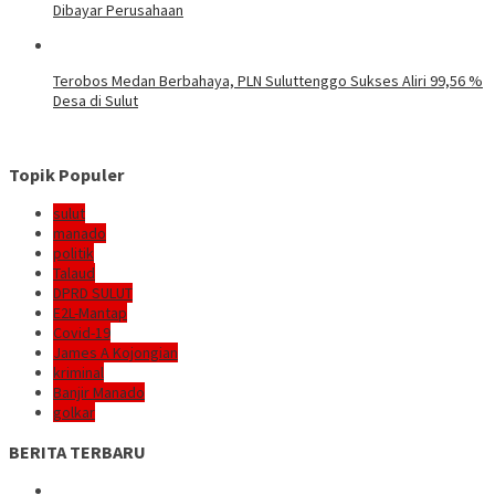
Dibayar Perusahaan
Terobos Medan Berbahaya, PLN Suluttenggo Sukses Aliri 99,56 %
Desa di Sulut
Topik Populer
sulut
manado
politik
Talaud
DPRD SULUT
E2L-Mantap
Covid-19
James A Kojongian
kriminal
Banjir Manado
golkar
BERITA TERBARU