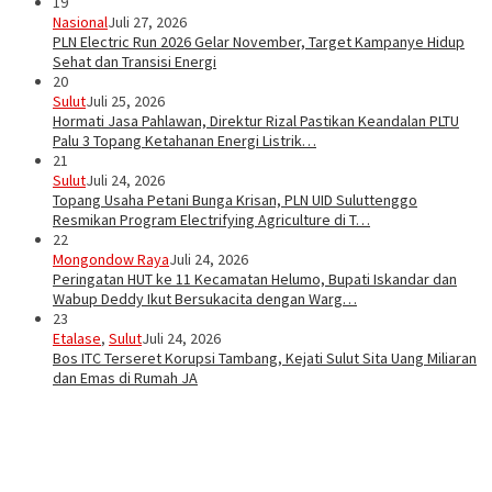
19
Nasional
Juli 27, 2026
PLN Electric Run 2026 Gelar November, Target Kampanye Hidup
Sehat dan Transisi Energi
20
Sulut
Juli 25, 2026
Hormati Jasa Pahlawan, Direktur Rizal Pastikan Keandalan PLTU
Palu 3 Topang Ketahanan Energi Listrik…
21
Sulut
Juli 24, 2026
Topang Usaha Petani Bunga Krisan, PLN UID Suluttenggo
Resmikan Program Electrifying Agriculture di T…
22
Mongondow Raya
Juli 24, 2026
Peringatan HUT ke 11 Kecamatan Helumo, Bupati Iskandar dan
Wabup Deddy Ikut Bersukacita dengan Warg…
23
Etalase
,
Sulut
Juli 24, 2026
Bos ITC Terseret Korupsi Tambang, Kejati Sulut Sita Uang Miliaran
dan Emas di Rumah JA