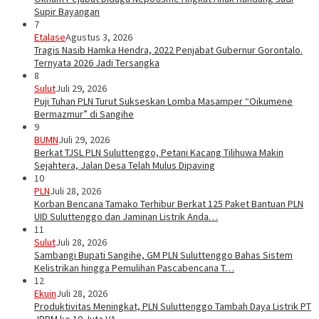
Supir Bayangan
7
Etalase
Agustus 3, 2026
Tragis Nasib Hamka Hendra, 2022 Penjabat Gubernur Gorontalo.
Ternyata 2026 Jadi Tersangka
8
Sulut
Juli 29, 2026
Puji Tuhan PLN Turut Sukseskan Lomba Masamper “Oikumene
Bermazmur” di Sangihe
9
BUMN
Juli 29, 2026
Berkat TJSL PLN Suluttenggo, Petani Kacang Tilihuwa Makin
Sejahtera, Jalan Desa Telah Mulus Dipaving
10
PLN
Juli 28, 2026
Korban Bencana Tamako Terhibur Berkat 125 Paket Bantuan PLN
UID Suluttenggo dan Jaminan Listrik Anda…
11
Sulut
Juli 28, 2026
Sambangi Bupati Sangihe, GM PLN Suluttenggo Bahas Sistem
Kelistrikan hingga Pemulihan Pascabencana T…
12
Ekuin
Juli 28, 2026
Produktivitas Meningkat, PLN Suluttenggo Tambah Daya Listrik PT