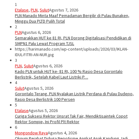
1
Etalase
,
PLN
,
Sulut
Agustus 7, 2026
PLN Manado Minta Maaf Pemadaman Bergilir di Pulau Bunaken,
Minggu Dua PLTD Pulih Total
2
PLN
Agustus 6, 2026
Semarakkan HUT ke 81 RI, PLN Dorong Digitalisasi Pendidikan di
SMPN1 Palu Lewat Program TJSL
https://harimanado.com/wp-content/uploads/2026/03/IKLAN-
IDUL-FITRI-AN-NUR.jpg
3
PLN
,
Sulut
Agustus 6, 2026
Kado PLN untuk HUT ke- 81 RI, 100 % Rasio Desa Gorontalo
Berlistrik, Setelah Kabel Laut Listriki P…
4
Sulut
Agustus 5, 2026
Gorontalo Terang. PLN Nyalakan Listrik Perdana di Pulau Dudepo,
Rasio Desa Berlistrik 100 Persen
5
Etalase
Agustus 5, 2026
Curiga Suksesi Rektor Unsrat Tak Fair, Mendiktisaintek Copot
Rektor Sompie, Ini Profil Plt Rektor
6
Mongondow Raya
Agustus 4, 2026
Oknum Pejabat Diduga Nepotisme Angkat Anak Kandung Jadi