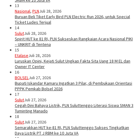
JRBM ke 10 Juta VA
13
Nasional
,
PLN
Juli 28, 2026
Buruan Beli Tiket Early Bird PLN Electric Run 2026, untuk Special
Ticket Ludes Terjual
14
Sulut
Juli 28, 2026
Spirit HUT ke 81 RI, PLN Sukseskan Rangkaian Acara Nasional PIKI
– UNKRIT di Tentena
15
Etalase
Juli 28, 2026
Luruskan Opini, Kejati Sulut Ungkap Fakta Sita Uang 18 M EL dan
Owner IT Center
16
BOLSEL
Juli 27, 2026
Bupati Iskandar Kamaru Ingatkan 3 Pilar, di Pembukaan Orientasi
PPPK Pemkab Bolsel 2026
17
Sulut
Juli 27, 2026
Cegah Dini Bahaya Listrik, PLN Suluttenggo Literasi Siswa SMAN 3
Tuminting Manado
18
Sulut
Juli 27, 2026
Semarakkan HUT ke-81 RI, PLN Suluttenggo Sukses Tingkatkan
Daya Listrik PT J RBM ke 10 Juta VA