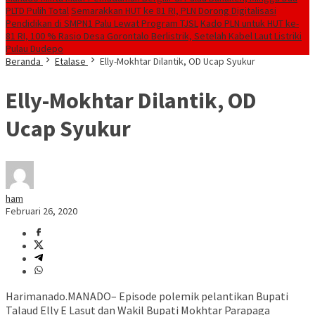
PLTD Pulih Total
Semarakkan HUT ke 81 RI, PLN Dorong Digitalisasi
Pendidikan di SMPN1 Palu Lewat Program TJSL
Kado PLN untuk HUT ke-
81 RI, 100 % Rasio Desa Gorontalo Berlistrik, Setelah Kabel Laut Listriki
Pulau Dudepo
Beranda
Etalase
Elly-Mokhtar Dilantik, OD Ucap Syukur
Elly-Mokhtar Dilantik, OD
Ucap Syukur
ham
Februari 26, 2020
Harimanado.MANADO– Episode polemik pelantikan Bupati
Talaud Elly E Lasut dan Wakil Bupati Mokhtar Parapaga