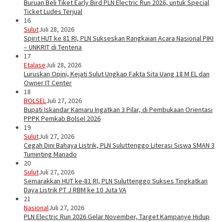
Buruan Beli Tiket Early Bird PLN Electric Run 2026, untuk Special
Ticket Ludes Terjual
16
Sulut
Juli 28, 2026
Spirit HUT ke 81 RI, PLN Sukseskan Rangkaian Acara Nasional PIKI
– UNKRIT di Tentena
17
Etalase
Juli 28, 2026
Luruskan Opini, Kejati Sulut Ungkap Fakta Sita Uang 18 M EL dan
Owner IT Center
18
BOLSEL
Juli 27, 2026
Bupati Iskandar Kamaru Ingatkan 3 Pilar, di Pembukaan Orientasi
PPPK Pemkab Bolsel 2026
19
Sulut
Juli 27, 2026
Cegah Dini Bahaya Listrik, PLN Suluttenggo Literasi Siswa SMAN 3
Tuminting Manado
20
Sulut
Juli 27, 2026
Semarakkan HUT ke-81 RI, PLN Suluttenggo Sukses Tingkatkan
Daya Listrik PT J RBM ke 10 Juta VA
21
Nasional
Juli 27, 2026
PLN Electric Run 2026 Gelar November, Target Kampanye Hidup