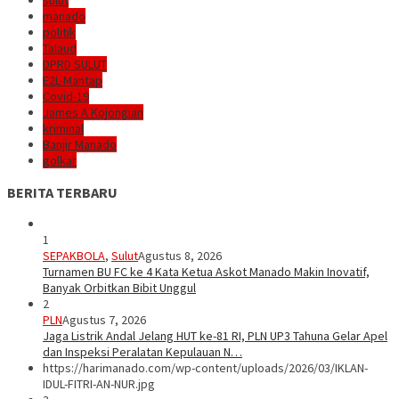
sulut
manado
politik
Talaud
DPRD SULUT
E2L-Mantap
Covid-19
James A Kojongian
kriminal
Banjir Manado
golkar
BERITA TERBARU
1
SEPAKBOLA
,
Sulut
Agustus 8, 2026
Turnamen BU FC ke 4 Kata Ketua Askot Manado Makin Inovatif,
Banyak Orbitkan Bibit Unggul
2
PLN
Agustus 7, 2026
Jaga Listrik Andal Jelang HUT ke-81 RI, PLN UP3 Tahuna Gelar Apel
dan Inspeksi Peralatan Kepulauan N…
https://harimanado.com/wp-content/uploads/2026/03/IKLAN-
IDUL-FITRI-AN-NUR.jpg