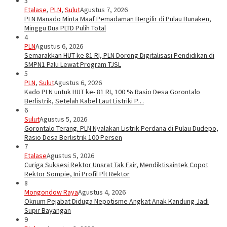
3
Etalase
,
PLN
,
Sulut
Agustus 7, 2026
PLN Manado Minta Maaf Pemadaman Bergilir di Pulau Bunaken,
Minggu Dua PLTD Pulih Total
4
PLN
Agustus 6, 2026
Semarakkan HUT ke 81 RI, PLN Dorong Digitalisasi Pendidikan di
SMPN1 Palu Lewat Program TJSL
5
PLN
,
Sulut
Agustus 6, 2026
Kado PLN untuk HUT ke- 81 RI, 100 % Rasio Desa Gorontalo
Berlistrik, Setelah Kabel Laut Listriki P…
6
Sulut
Agustus 5, 2026
Gorontalo Terang. PLN Nyalakan Listrik Perdana di Pulau Dudepo,
Rasio Desa Berlistrik 100 Persen
7
Etalase
Agustus 5, 2026
Curiga Suksesi Rektor Unsrat Tak Fair, Mendiktisaintek Copot
Rektor Sompie, Ini Profil Plt Rektor
8
Mongondow Raya
Agustus 4, 2026
Oknum Pejabat Diduga Nepotisme Angkat Anak Kandung Jadi
Supir Bayangan
9