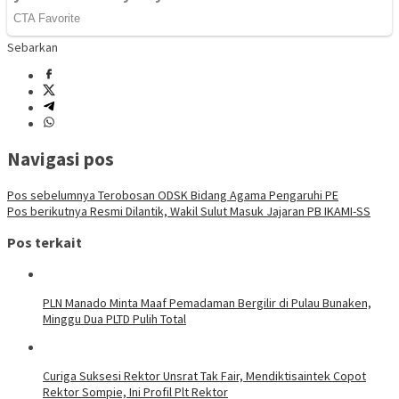
Sebarkan
Navigasi pos
Pos sebelumnya
Terobosan ODSK Bidang Agama Pengaruhi PE
Pos berikutnya
Resmi Dilantik, Wakil Sulut Masuk Jajaran PB IKAMI-SS
Pos terkait
PLN Manado Minta Maaf Pemadaman Bergilir di Pulau Bunaken,
Minggu Dua PLTD Pulih Total
Curiga Suksesi Rektor Unsrat Tak Fair, Mendiktisaintek Copot
Rektor Sompie, Ini Profil Plt Rektor