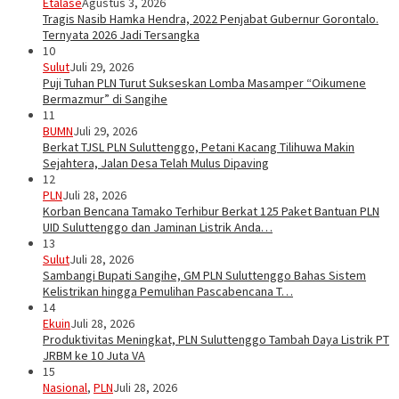
Etalase
Agustus 3, 2026
Tragis Nasib Hamka Hendra, 2022 Penjabat Gubernur Gorontalo.
Ternyata 2026 Jadi Tersangka
10
Sulut
Juli 29, 2026
Puji Tuhan PLN Turut Sukseskan Lomba Masamper “Oikumene
Bermazmur” di Sangihe
11
BUMN
Juli 29, 2026
Berkat TJSL PLN Suluttenggo, Petani Kacang Tilihuwa Makin
Sejahtera, Jalan Desa Telah Mulus Dipaving
12
PLN
Juli 28, 2026
Korban Bencana Tamako Terhibur Berkat 125 Paket Bantuan PLN
UID Suluttenggo dan Jaminan Listrik Anda…
13
Sulut
Juli 28, 2026
Sambangi Bupati Sangihe, GM PLN Suluttenggo Bahas Sistem
Kelistrikan hingga Pemulihan Pascabencana T…
14
Ekuin
Juli 28, 2026
Produktivitas Meningkat, PLN Suluttenggo Tambah Daya Listrik PT
JRBM ke 10 Juta VA
15
Nasional
,
PLN
Juli 28, 2026