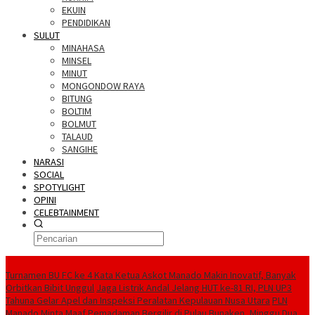
EKUIN
PENDIDIKAN
SULUT
MINAHASA
MINSEL
MINUT
MONGONDOW RAYA
BITUNG
BOLTIM
BOLMUT
TALAUD
SANGIHE
NARASI
SOCIAL
SPOTYLIGHT
OPINI
CELEBTAINMENT
BERITA TERBARU
Turnamen BU FC ke 4 Kata Ketua Askot Manado Makin Inovatif, Banyak
Orbitkan Bibit Unggul
Jaga Listrik Andal Jelang HUT ke-81 RI, PLN UP3
Tahuna Gelar Apel dan Inspeksi Peralatan Kepulauan Nusa Utara
PLN
Manado Minta Maaf Pemadaman Bergilir di Pulau Bunaken, Minggu Dua