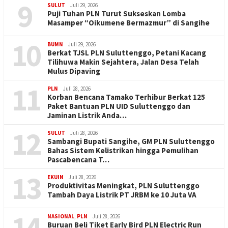
9
SULUT
Juli 29, 2026
Puji Tuhan PLN Turut Sukseskan Lomba
Masamper “Oikumene Bermazmur” di Sangihe
10
BUMN
Juli 29, 2026
Berkat TJSL PLN Suluttenggo, Petani Kacang
Tilihuwa Makin Sejahtera, Jalan Desa Telah
Mulus Dipaving
11
PLN
Juli 28, 2026
Korban Bencana Tamako Terhibur Berkat 125
Paket Bantuan PLN UID Suluttenggo dan
Jaminan Listrik Anda…
12
SULUT
Juli 28, 2026
Sambangi Bupati Sangihe, GM PLN Suluttenggo
Bahas Sistem Kelistrikan hingga Pemulihan
Pascabencana T…
13
EKUIN
Juli 28, 2026
Produktivitas Meningkat, PLN Suluttenggo
Tambah Daya Listrik PT JRBM ke 10 Juta VA
14
NASIONAL
,
PLN
Juli 28, 2026
Buruan Beli Tiket Early Bird PLN Electric Run