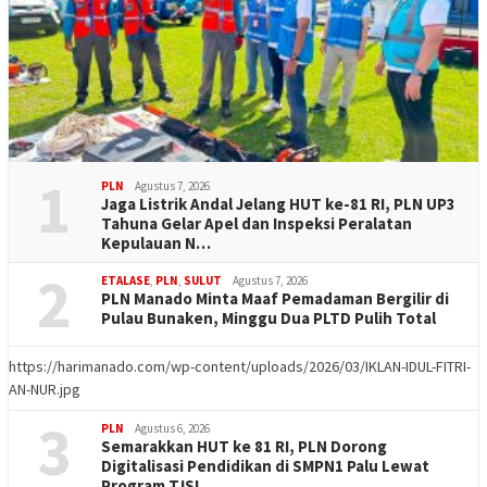
1
PLN
Agustus 7, 2026
Jaga Listrik Andal Jelang HUT ke-81 RI, PLN UP3
Tahuna Gelar Apel dan Inspeksi Peralatan
Kepulauan N…
2
ETALASE
,
PLN
,
SULUT
Agustus 7, 2026
PLN Manado Minta Maaf Pemadaman Bergilir di
Pulau Bunaken, Minggu Dua PLTD Pulih Total
https://harimanado.com/wp-content/uploads/2026/03/IKLAN-IDUL-FITRI-
AN-NUR.jpg
3
PLN
Agustus 6, 2026
Semarakkan HUT ke 81 RI, PLN Dorong
Digitalisasi Pendidikan di SMPN1 Palu Lewat
Program TJSL