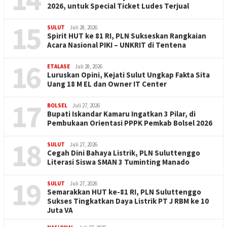
2026, untuk Special Ticket Ludes Terjual
15
SULUT
Juli 28, 2026
Spirit HUT ke 81 RI, PLN Sukseskan Rangkaian
Acara Nasional PIKI – UNKRIT di Tentena
16
ETALASE
Juli 28, 2026
Luruskan Opini, Kejati Sulut Ungkap Fakta Sita
Uang 18 M EL dan Owner IT Center
17
BOLSEL
Juli 27, 2026
Bupati Iskandar Kamaru Ingatkan 3 Pilar, di
Pembukaan Orientasi PPPK Pemkab Bolsel 2026
18
SULUT
Juli 27, 2026
Cegah Dini Bahaya Listrik, PLN Suluttenggo
Literasi Siswa SMAN 3 Tuminting Manado
19
SULUT
Juli 27, 2026
Semarakkan HUT ke-81 RI, PLN Suluttenggo
Sukses Tingkatkan Daya Listrik PT J RBM ke 10
Juta VA