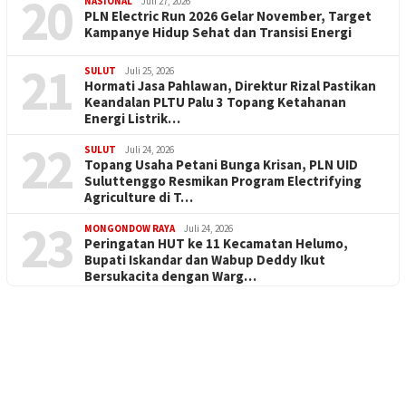
20
NASIONAL
Juli 27, 2026
PLN Electric Run 2026 Gelar November, Target
Kampanye Hidup Sehat dan Transisi Energi
21
SULUT
Juli 25, 2026
Hormati Jasa Pahlawan, Direktur Rizal Pastikan
Keandalan PLTU Palu 3 Topang Ketahanan
Energi Listrik…
22
SULUT
Juli 24, 2026
Topang Usaha Petani Bunga Krisan, PLN UID
Suluttenggo Resmikan Program Electrifying
Agriculture di T…
23
MONGONDOW RAYA
Juli 24, 2026
Peringatan HUT ke 11 Kecamatan Helumo,
Bupati Iskandar dan Wabup Deddy Ikut
Bersukacita dengan Warg…