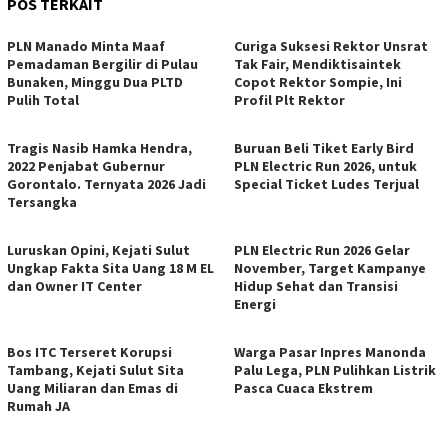
POS TERKAIT
PLN Manado Minta Maaf
Curiga Suksesi Rektor Unsrat
Pemadaman Bergilir di Pulau
Tak Fair, Mendiktisaintek
Bunaken, Minggu Dua PLTD
Copot Rektor Sompie, Ini
Pulih Total
Profil Plt Rektor
Tragis Nasib Hamka Hendra,
Buruan Beli Tiket Early Bird
2022 Penjabat Gubernur
PLN Electric Run 2026, untuk
Gorontalo. Ternyata 2026 Jadi
Special Ticket Ludes Terjual
Tersangka
Luruskan Opini, Kejati Sulut
PLN Electric Run 2026 Gelar
Ungkap Fakta Sita Uang 18 M EL
November, Target Kampanye
dan Owner IT Center
Hidup Sehat dan Transisi
Energi
Bos ITC Terseret Korupsi
Warga Pasar Inpres Manonda
Tambang, Kejati Sulut Sita
Palu Lega, PLN Pulihkan Listrik
Uang Miliaran dan Emas di
Pasca Cuaca Ekstrem
Rumah JA