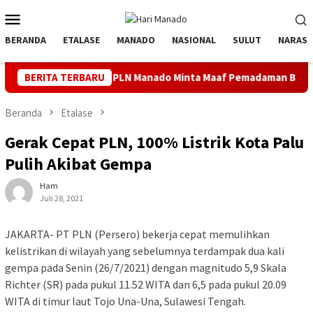
Loncat
Menu
ke
Mobile
konten
BERANDA
ETALASE
MANADO
NASIONAL
SULUT
NARASI
a
BERITA TERBARU
PLN Manado Minta Maaf Pemadaman Bergilir di Pulau Bu
Beranda
Etalase
Gerak Cepat PLN, 100% Listrik Kota Palu
Pulih Akibat Gempa
Ham
Juli 28, 2021
JAKARTA- PT PLN (Persero) bekerja cepat memulihkan
kelistrikan di wilayah yang sebelumnya terdampak dua kali
gempa pada Senin (26/7/2021) dengan magnitudo 5,9 Skala
Richter (SR) pada pukul 11.52 WITA dan 6,5 pada pukul 20.09
WITA di timur laut Tojo Una-Una, Sulawesi Tengah.