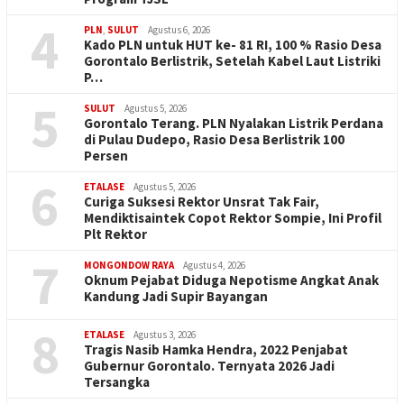
4
PLN
,
SULUT
Agustus 6, 2026
Kado PLN untuk HUT ke- 81 RI, 100 % Rasio Desa
Gorontalo Berlistrik, Setelah Kabel Laut Listriki
P…
5
SULUT
Agustus 5, 2026
Gorontalo Terang. PLN Nyalakan Listrik Perdana
di Pulau Dudepo, Rasio Desa Berlistrik 100
Persen
6
ETALASE
Agustus 5, 2026
Curiga Suksesi Rektor Unsrat Tak Fair,
Mendiktisaintek Copot Rektor Sompie, Ini Profil
Plt Rektor
7
MONGONDOW RAYA
Agustus 4, 2026
Oknum Pejabat Diduga Nepotisme Angkat Anak
Kandung Jadi Supir Bayangan
8
ETALASE
Agustus 3, 2026
Tragis Nasib Hamka Hendra, 2022 Penjabat
Gubernur Gorontalo. Ternyata 2026 Jadi
Tersangka