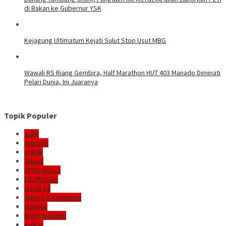
di Bakan ke Gubernur YSK
Kejagung Ultimatum Kejati Sulut Stop Usut MBG
Wawali RS Riang Gembira, Half Marathon HUT 403 Manado Diminati
Pelari Dunia, Ini Juaranya
Topik Populer
sulut
manado
politik
Talaud
DPRD SULUT
E2L-Mantap
Covid-19
James A Kojongian
kriminal
Banjir Manado
golkar