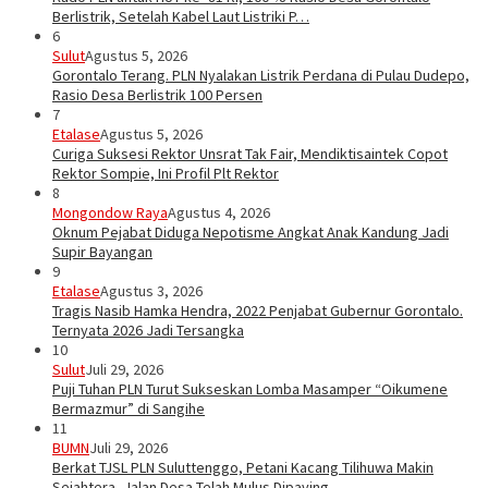
Berlistrik, Setelah Kabel Laut Listriki P…
6
Sulut
Agustus 5, 2026
Gorontalo Terang. PLN Nyalakan Listrik Perdana di Pulau Dudepo,
Rasio Desa Berlistrik 100 Persen
7
Etalase
Agustus 5, 2026
Curiga Suksesi Rektor Unsrat Tak Fair, Mendiktisaintek Copot
Rektor Sompie, Ini Profil Plt Rektor
8
Mongondow Raya
Agustus 4, 2026
Oknum Pejabat Diduga Nepotisme Angkat Anak Kandung Jadi
Supir Bayangan
9
Etalase
Agustus 3, 2026
Tragis Nasib Hamka Hendra, 2022 Penjabat Gubernur Gorontalo.
Ternyata 2026 Jadi Tersangka
10
Sulut
Juli 29, 2026
Puji Tuhan PLN Turut Sukseskan Lomba Masamper “Oikumene
Bermazmur” di Sangihe
11
BUMN
Juli 29, 2026
Berkat TJSL PLN Suluttenggo, Petani Kacang Tilihuwa Makin
Sejahtera, Jalan Desa Telah Mulus Dipaving