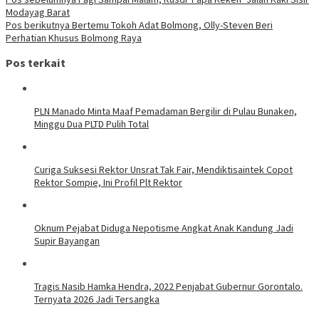
Modayag Barat
Pos berikutnya
Bertemu Tokoh Adat Bolmong, Olly-Steven Beri
Perhatian Khusus Bolmong Raya
Pos terkait
PLN Manado Minta Maaf Pemadaman Bergilir di Pulau Bunaken,
Minggu Dua PLTD Pulih Total
Curiga Suksesi Rektor Unsrat Tak Fair, Mendiktisaintek Copot
Rektor Sompie, Ini Profil Plt Rektor
Oknum Pejabat Diduga Nepotisme Angkat Anak Kandung Jadi
Supir Bayangan
Tragis Nasib Hamka Hendra, 2022 Penjabat Gubernur Gorontalo.
Ternyata 2026 Jadi Tersangka