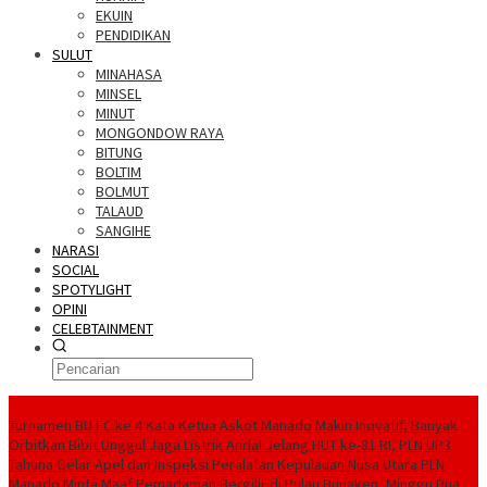
EKUIN
PENDIDIKAN
SULUT
MINAHASA
MINSEL
MINUT
MONGONDOW RAYA
BITUNG
BOLTIM
BOLMUT
TALAUD
SANGIHE
NARASI
SOCIAL
SPOTYLIGHT
OPINI
CELEBTAINMENT
BERITA TERBARU
Turnamen BU FC ke 4 Kata Ketua Askot Manado Makin Inovatif, Banyak
Orbitkan Bibit Unggul
Jaga Listrik Andal Jelang HUT ke-81 RI, PLN UP3
Tahuna Gelar Apel dan Inspeksi Peralatan Kepulauan Nusa Utara
PLN
Manado Minta Maaf Pemadaman Bergilir di Pulau Bunaken, Minggu Dua