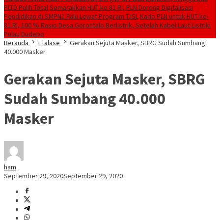
PLTD Pulih Total
Semarakkan HUT ke 81 RI, PLN Dorong Digitalisasi
Pendidikan di SMPN1 Palu Lewat Program TJSL
Kado PLN untuk HUT ke-
81 RI, 100 % Rasio Desa Gorontalo Berlistrik, Setelah Kabel Laut Listriki
Pulau Dudepo
Beranda
Etalase
Gerakan Sejuta Masker, SBRG Sudah Sumbang
40.000 Masker
Gerakan Sejuta Masker, SBRG
Sudah Sumbang 40.000
Masker
ham
September 29, 2020
September 29, 2020