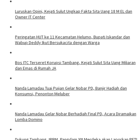
Luruskan Opini, Kejati Sulut Ungkap Fakta Sita Uang 18 M EL dan
Owner IT Center
Peringatan HUT ke 11 Kecamatan Helumo, Bupati Iskandar dan
Wabup Deddy Ikut Bersukacita dengan Warga
Bos ITC Terseret Korupsi Tambang, Kejati Sulut Sita Uang Miliaran
dan Emas di Rumah JA
Nanda Lamadau Tuai Pujian Gelar Nobar PD, Banjir Hadiah dan
Konsumsi, Penonton Meluber
Nanda Lamadau Gelar Nobar Berhadiah Final PD, Acara Diramaikan
Lomba Domino
Dukung Tambang JRBM, Pangdam XIII Merdeka akan Laporkan PETI