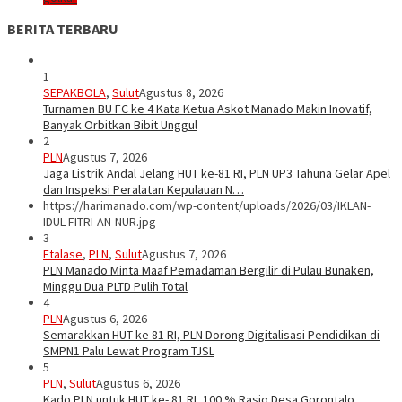
BERITA TERBARU
1
SEPAKBOLA
,
Sulut
Agustus 8, 2026
Turnamen BU FC ke 4 Kata Ketua Askot Manado Makin Inovatif,
Banyak Orbitkan Bibit Unggul
2
PLN
Agustus 7, 2026
Jaga Listrik Andal Jelang HUT ke-81 RI, PLN UP3 Tahuna Gelar Apel
dan Inspeksi Peralatan Kepulauan N…
https://harimanado.com/wp-content/uploads/2026/03/IKLAN-
IDUL-FITRI-AN-NUR.jpg
3
Etalase
,
PLN
,
Sulut
Agustus 7, 2026
PLN Manado Minta Maaf Pemadaman Bergilir di Pulau Bunaken,
Minggu Dua PLTD Pulih Total
4
PLN
Agustus 6, 2026
Semarakkan HUT ke 81 RI, PLN Dorong Digitalisasi Pendidikan di
SMPN1 Palu Lewat Program TJSL
5
PLN
,
Sulut
Agustus 6, 2026
Kado PLN untuk HUT ke- 81 RI, 100 % Rasio Desa Gorontalo