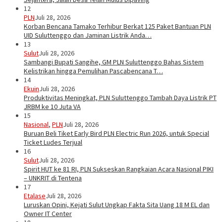
12
PLN
Juli 28, 2026
Korban Bencana Tamako Terhibur Berkat 125 Paket Bantuan PLN
UID Suluttenggo dan Jaminan Listrik Anda…
13
Sulut
Juli 28, 2026
Sambangi Bupati Sangihe, GM PLN Suluttenggo Bahas Sistem
Kelistrikan hingga Pemulihan Pascabencana T…
14
Ekuin
Juli 28, 2026
Produktivitas Meningkat, PLN Suluttenggo Tambah Daya Listrik PT
JRBM ke 10 Juta VA
15
Nasional
,
PLN
Juli 28, 2026
Buruan Beli Tiket Early Bird PLN Electric Run 2026, untuk Special
Ticket Ludes Terjual
16
Sulut
Juli 28, 2026
Spirit HUT ke 81 RI, PLN Sukseskan Rangkaian Acara Nasional PIKI
– UNKRIT di Tentena
17
Etalase
Juli 28, 2026
Luruskan Opini, Kejati Sulut Ungkap Fakta Sita Uang 18 M EL dan
Owner IT Center