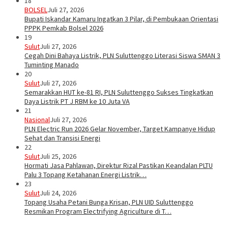
18
BOLSEL
Juli 27, 2026
Bupati Iskandar Kamaru Ingatkan 3 Pilar, di Pembukaan Orientasi
PPPK Pemkab Bolsel 2026
19
Sulut
Juli 27, 2026
Cegah Dini Bahaya Listrik, PLN Suluttenggo Literasi Siswa SMAN 3
Tuminting Manado
20
Sulut
Juli 27, 2026
Semarakkan HUT ke-81 RI, PLN Suluttenggo Sukses Tingkatkan
Daya Listrik PT J RBM ke 10 Juta VA
21
Nasional
Juli 27, 2026
PLN Electric Run 2026 Gelar November, Target Kampanye Hidup
Sehat dan Transisi Energi
22
Sulut
Juli 25, 2026
Hormati Jasa Pahlawan, Direktur Rizal Pastikan Keandalan PLTU
Palu 3 Topang Ketahanan Energi Listrik…
23
Sulut
Juli 24, 2026
Topang Usaha Petani Bunga Krisan, PLN UID Suluttenggo
Resmikan Program Electrifying Agriculture di T…