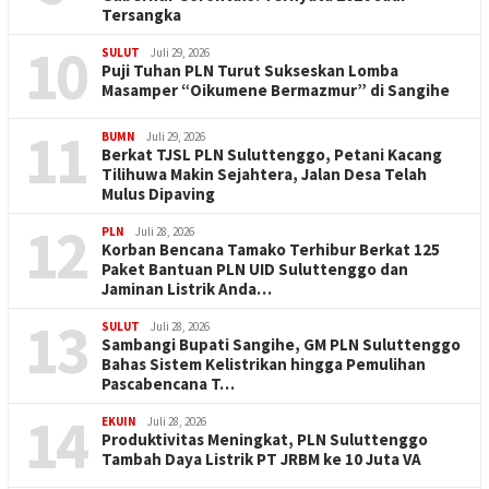
Tersangka
10
SULUT
Juli 29, 2026
Puji Tuhan PLN Turut Sukseskan Lomba
Masamper “Oikumene Bermazmur” di Sangihe
11
BUMN
Juli 29, 2026
Berkat TJSL PLN Suluttenggo, Petani Kacang
Tilihuwa Makin Sejahtera, Jalan Desa Telah
Mulus Dipaving
12
PLN
Juli 28, 2026
Korban Bencana Tamako Terhibur Berkat 125
Paket Bantuan PLN UID Suluttenggo dan
Jaminan Listrik Anda…
13
SULUT
Juli 28, 2026
Sambangi Bupati Sangihe, GM PLN Suluttenggo
Bahas Sistem Kelistrikan hingga Pemulihan
Pascabencana T…
14
EKUIN
Juli 28, 2026
Produktivitas Meningkat, PLN Suluttenggo
Tambah Daya Listrik PT JRBM ke 10 Juta VA