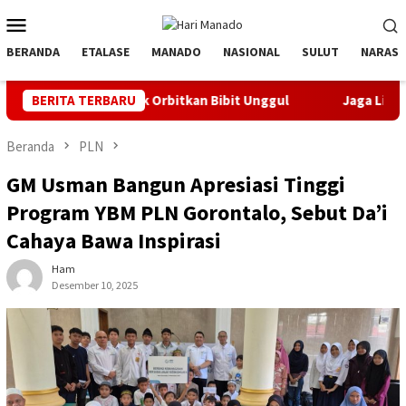
Loncat
Menu
ke
Mobile
konten
BERANDA
ETALASE
MANADO
NASIONAL
SULUT
NARASI
nyak Orbitkan Bibit Unggul
BERITA TERBARU
Jaga Listrik Andal Jelang HU
Beranda
PLN
GM Usman Bangun Apresiasi Tinggi
Program YBM PLN Gorontalo, Sebut Da’i
Cahaya Bawa Inspirasi
Ham
Desember 10, 2025