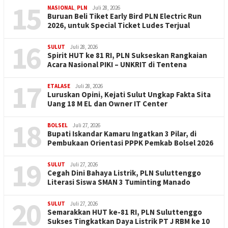
15
NASIONAL
,
PLN
Juli 28, 2026
Buruan Beli Tiket Early Bird PLN Electric Run
2026, untuk Special Ticket Ludes Terjual
16
SULUT
Juli 28, 2026
Spirit HUT ke 81 RI, PLN Sukseskan Rangkaian
Acara Nasional PIKI – UNKRIT di Tentena
17
ETALASE
Juli 28, 2026
Luruskan Opini, Kejati Sulut Ungkap Fakta Sita
Uang 18 M EL dan Owner IT Center
18
BOLSEL
Juli 27, 2026
Bupati Iskandar Kamaru Ingatkan 3 Pilar, di
Pembukaan Orientasi PPPK Pemkab Bolsel 2026
19
SULUT
Juli 27, 2026
Cegah Dini Bahaya Listrik, PLN Suluttenggo
Literasi Siswa SMAN 3 Tuminting Manado
20
SULUT
Juli 27, 2026
Semarakkan HUT ke-81 RI, PLN Suluttenggo
Sukses Tingkatkan Daya Listrik PT J RBM ke 10