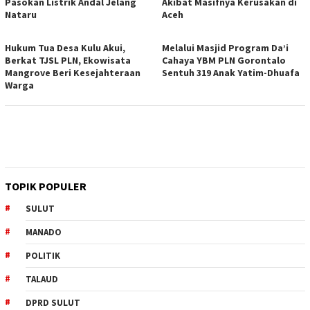
Pasokan Listrik Andal Jelang
Akibat Masifnya Kerusakan di
Nataru
Aceh
Hukum Tua Desa Kulu Akui,
Melalui Masjid Program Da’i
Berkat TJSL PLN, Ekowisata
Cahaya YBM PLN Gorontalo
Mangrove Beri Kesejahteraan
Sentuh 319 Anak Yatim-Dhuafa
Warga
TOPIK POPULER
SULUT
MANADO
POLITIK
TALAUD
DPRD SULUT