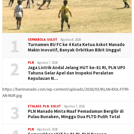
1
SEPAKBOLA
,
SULUT
Agustus 8, 2026
Turnamen BU FC ke 4 Kata Ketua Askot Manado
Makin Inovatif, Banyak Orbitkan Bibit Unggul
2
PLN
Agustus 7, 2026
Jaga Listrik Andal Jelang HUT ke-81 RI, PLN UP3
Tahuna Gelar Apel dan Inspeksi Peralatan
Kepulauan N…
https://harimanado.com/wp-content/uploads/2026/03/IKLAN-IDUL-FITRI-
AN-NUR.jpg
3
ETALASE
,
PLN
,
SULUT
Agustus 7, 2026
PLN Manado Minta Maaf Pemadaman Bergilir di
Pulau Bunaken, Minggu Dua PLTD Pulih Total
PLN
Agustus 6, 2026