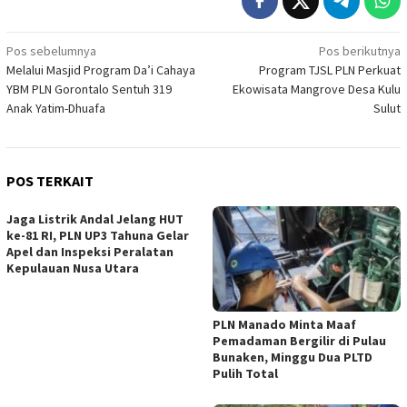
Navigasi
Pos sebelumnya
Pos berikutnya
Melalui Masjid Program Da’i Cahaya
Program TJSL PLN Perkuat
pos
YBM PLN Gorontalo Sentuh 319
Ekowisata Mangrove Desa Kulu
Anak Yatim-Dhuafa
Sulut
POS TERKAIT
Jaga Listrik Andal Jelang HUT
ke-81 RI, PLN UP3 Tahuna Gelar
Apel dan Inspeksi Peralatan
Kepulauan Nusa Utara
PLN Manado Minta Maaf
Pemadaman Bergilir di Pulau
Bunaken, Minggu Dua PLTD
Pulih Total