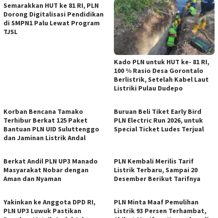
Semarakkan HUT ke 81 RI, PLN
Dorong Digitalisasi Pendidikan
di SMPN1 Palu Lewat Program
TJSL
Kado PLN untuk HUT ke- 81 RI,
100 % Rasio Desa Gorontalo
Berlistrik, Setelah Kabel Laut
Listriki Pulau Dudepo
Korban Bencana Tamako
Buruan Beli Tiket Early Bird
Terhibur Berkat 125 Paket
PLN Electric Run 2026, untuk
Bantuan PLN UID Suluttenggo
Special Ticket Ludes Terjual
dan Jaminan Listrik Andal
Berkat Andil PLN UP3 Manado
PLN Kembali Merilis Tarif
Masyarakat Nobar dengan
Listrik Terbaru, Sampai 20
Aman dan Nyaman
Desember Berikut Tarifnya
Yakinkan ke Anggota DPD RI,
PLN Minta Maaf Pemulihan
PLN UP3 Luwuk Pastikan
Listrik 93 Persen Terhambat,