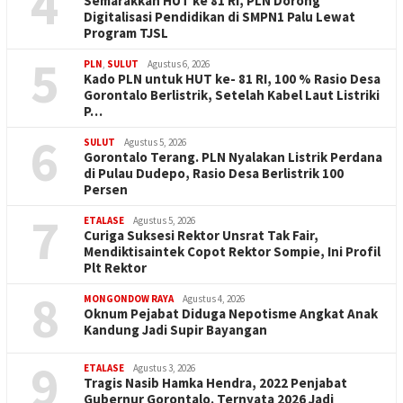
4
Semarakkan HUT ke 81 RI, PLN Dorong
Digitalisasi Pendidikan di SMPN1 Palu Lewat
Program TJSL
5
PLN
,
SULUT
Agustus 6, 2026
Kado PLN untuk HUT ke- 81 RI, 100 % Rasio Desa
Gorontalo Berlistrik, Setelah Kabel Laut Listriki
P…
6
SULUT
Agustus 5, 2026
Gorontalo Terang. PLN Nyalakan Listrik Perdana
di Pulau Dudepo, Rasio Desa Berlistrik 100
Persen
7
ETALASE
Agustus 5, 2026
Curiga Suksesi Rektor Unsrat Tak Fair,
Mendiktisaintek Copot Rektor Sompie, Ini Profil
Plt Rektor
8
MONGONDOW RAYA
Agustus 4, 2026
Oknum Pejabat Diduga Nepotisme Angkat Anak
Kandung Jadi Supir Bayangan
9
ETALASE
Agustus 3, 2026
Tragis Nasib Hamka Hendra, 2022 Penjabat
Gubernur Gorontalo. Ternyata 2026 Jadi