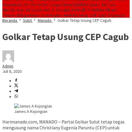
Desa Berlistrik 100 Persen
Curiga Suksesi Rektor Unsrat Tak Fair,
Mendiktisaintek Copot Rektor Sompie, Ini Profil Plt Rektor
Oknum
Pejabat Diduga Nepotisme Angkat Anak Kandung Jadi Supir Bayangan
Beranda
Sulut
Manado
Golkar Tetap Usung CEP Cagub
Golkar Tetap Usung CEP Cagub
Admin
Juli 8, 2020
James A Kojongian
Harimanado.com, MANADO – Partai Golkar Sulut tetap tegas
mengusung nama Christiany Eugenia Paruntu (CEP) untuk