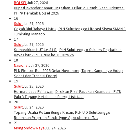
BOLSEL
Juli 27, 2026
Bupati Iskandar Kamaru Ingatkan 3 Pilar, di Pembukaan Orientasi
PPPK Pemkab Bolsel 2026
16
Sulut
Juli 27, 2026
Cegah Dini Bahaya Listrik, PLN Suluttenggo Literasi Siswa SMAN 3
Tuminting Manado
17
Sulut
Juli 27, 2026
Semarakkan HUT ke-81 RI, PLN Suluttenggo Sukses Tingkatkan
Daya Listrik PT J RBM ke 10 Juta VA
18
Nasional
Juli 27, 2026
PLN Electric Run 2026 Gelar November, Target Kampanye Hidup
Sehat dan Transisi Energi
19
Sulut
Juli 25, 2026
Hormati Jasa Pahlawan, Direktur Rizal Pastikan Keandalan PLTU
Palu 3 Topang Ketahanan Energi Listrik…
20
Sulut
Juli 24, 2026
Topang Usaha Petani Bunga Krisan, PLN UID Suluttenggo
Resmikan Program Electrifying Agriculture di T…
21
Mongondow Raya
Juli 24, 2026