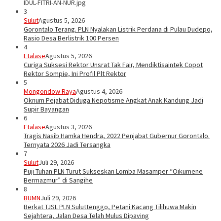
IDUL-FITRI-AN-NUR.jpg
3
Sulut
Agustus 5, 2026
Gorontalo Terang. PLN Nyalakan Listrik Perdana di Pulau Dudepo,
Rasio Desa Berlistrik 100 Persen
4
Etalase
Agustus 5, 2026
Curiga Suksesi Rektor Unsrat Tak Fair, Mendiktisaintek Copot
Rektor Sompie, Ini Profil Plt Rektor
5
Mongondow Raya
Agustus 4, 2026
Oknum Pejabat Diduga Nepotisme Angkat Anak Kandung Jadi
Supir Bayangan
6
Etalase
Agustus 3, 2026
Tragis Nasib Hamka Hendra, 2022 Penjabat Gubernur Gorontalo.
Ternyata 2026 Jadi Tersangka
7
Sulut
Juli 29, 2026
Puji Tuhan PLN Turut Sukseskan Lomba Masamper “Oikumene
Bermazmur” di Sangihe
8
BUMN
Juli 29, 2026
Berkat TJSL PLN Suluttenggo, Petani Kacang Tilihuwa Makin
Sejahtera, Jalan Desa Telah Mulus Dipaving