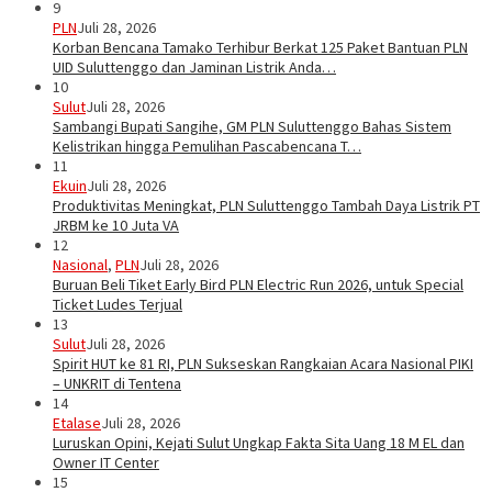
9
PLN
Juli 28, 2026
Korban Bencana Tamako Terhibur Berkat 125 Paket Bantuan PLN
UID Suluttenggo dan Jaminan Listrik Anda…
10
Sulut
Juli 28, 2026
Sambangi Bupati Sangihe, GM PLN Suluttenggo Bahas Sistem
Kelistrikan hingga Pemulihan Pascabencana T…
11
Ekuin
Juli 28, 2026
Produktivitas Meningkat, PLN Suluttenggo Tambah Daya Listrik PT
JRBM ke 10 Juta VA
12
Nasional
,
PLN
Juli 28, 2026
Buruan Beli Tiket Early Bird PLN Electric Run 2026, untuk Special
Ticket Ludes Terjual
13
Sulut
Juli 28, 2026
Spirit HUT ke 81 RI, PLN Sukseskan Rangkaian Acara Nasional PIKI
– UNKRIT di Tentena
14
Etalase
Juli 28, 2026
Luruskan Opini, Kejati Sulut Ungkap Fakta Sita Uang 18 M EL dan
Owner IT Center
15