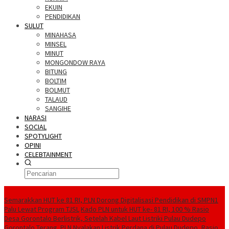
EKUIN
PENDIDIKAN
SULUT
MINAHASA
MINSEL
MINUT
MONGONDOW RAYA
BITUNG
BOLTIM
BOLMUT
TALAUD
SANGIHE
NARASI
SOCIAL
SPOTYLIGHT
OPINI
CELEBTAINMENT
BERITA TERBARU
Semarakkan HUT ke 81 RI, PLN Dorong Digitalisasi Pendidikan di SMPN1
Palu Lewat Program TJSL
Kado PLN untuk HUT ke- 81 RI, 100 % Rasio
Desa Gorontalo Berlistrik, Setelah Kabel Laut Listriki Pulau Dudepo
Gorontalo Terang. PLN Nyalakan Listrik Perdana di Pulau Dudepo, Rasio