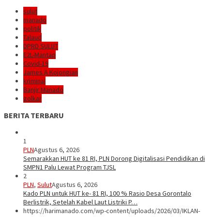
sulut
manado
politik
Talaud
DPRD SULUT
E2L-Mantap
Covid-19
James A Kojongian
kriminal
Banjir Manado
golkar
BERITA TERBARU
1
PLN
Agustus 6, 2026
Semarakkan HUT ke 81 RI, PLN Dorong Digitalisasi Pendidikan di
SMPN1 Palu Lewat Program TJSL
2
PLN
,
Sulut
Agustus 6, 2026
Kado PLN untuk HUT ke- 81 RI, 100 % Rasio Desa Gorontalo
Berlistrik, Setelah Kabel Laut Listriki P…
https://harimanado.com/wp-content/uploads/2026/03/IKLAN-