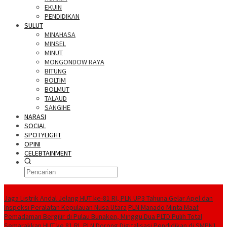
EKUIN
PENDIDIKAN
SULUT
MINAHASA
MINSEL
MINUT
MONGONDOW RAYA
BITUNG
BOLTIM
BOLMUT
TALAUD
SANGIHE
NARASI
SOCIAL
SPOTYLIGHT
OPINI
CELEBTAINMENT
BERITA TERBARU
Jaga Listrik Andal Jelang HUT ke-81 RI, PLN UP3 Tahuna Gelar Apel dan
Inspeksi Peralatan Kepulauan Nusa Utara
PLN Manado Minta Maaf
Pemadaman Bergilir di Pulau Bunaken, Minggu Dua PLTD Pulih Total
Semarakkan HUT ke 81 RI, PLN Dorong Digitalisasi Pendidikan di SMPN1