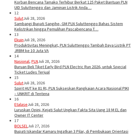
Korban Bencana Tamako Terhibur Berkat 125 Paket Bantuan PLN
UID Suluttenggo dan Jaminan Listrik Anda…
12
Sulut
Juli 28, 2026
Sambangi Bupati Sangihe, GM PLN Suluttenggo Bahas Sistem
Kelistrikan hingga Pemulihan Pascabencana T…
13
Ekuin
Juli 28, 2026
Produktivitas Meningkat, PLN Suluttenggo Tambah Daya Listrik PT
JRBM ke 10 Juta VA
14
Nasional
,
PLN
Juli 28, 2026
Buruan Beli Tiket Early Bird PLN Electric Run 2026, untuk Special
Ticket Ludes Terjual
15
Sulut
Juli 28, 2026
Spirit HUT ke 81 RI, PLN Sukseskan Rangkaian Acara Nasional PIKI
– UNKRIT di Tentena
16
Etalase
Juli 28, 2026
Luruskan Opini, Kejati Sulut Ungkap Fakta Sita Uang 18 M EL dan
Owner IT Center
17
BOLSEL
Juli 27, 2026
Bupati Iskandar Kamaru Ingatkan 3 Pilar, di Pembukaan Orientasi