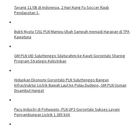
Tayang 11/08 di Indonesia, 2 Hari Kung Fu Soccer Raub
Pendapatan 1,
Bukti Nyata TJSL PLN Mampu Ubah Sampah menjadi Harapan di TPA
Kawatuna
GM PLN UID Suluttenggo Silaturahmi ke Kajati Gorontalo Sharing
Program Strategis Kelistrikan
Hidupkan Ekonomi Gorontalo PLN Suluttenggo Bangun
Infrastruktur Listrik Bawah Laut ke Pulau Dudepo, GM PLN Usman
Disambut Hangat
Pacu Industri di Pohuwato, PLN UP3 Gorontalo Sukses Layani
Penyambungan Listrik 1.385 kVA