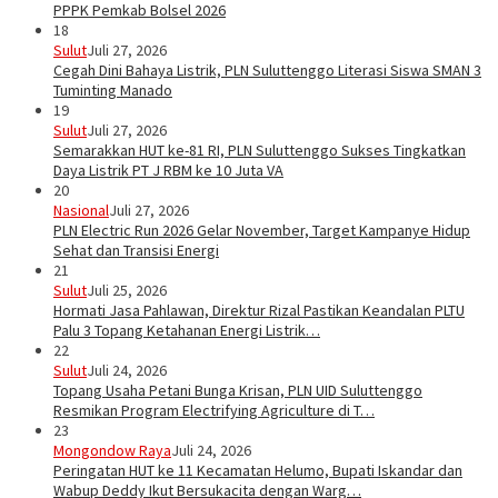
PPPK Pemkab Bolsel 2026
18
Sulut
Juli 27, 2026
Cegah Dini Bahaya Listrik, PLN Suluttenggo Literasi Siswa SMAN 3
Tuminting Manado
19
Sulut
Juli 27, 2026
Semarakkan HUT ke-81 RI, PLN Suluttenggo Sukses Tingkatkan
Daya Listrik PT J RBM ke 10 Juta VA
20
Nasional
Juli 27, 2026
PLN Electric Run 2026 Gelar November, Target Kampanye Hidup
Sehat dan Transisi Energi
21
Sulut
Juli 25, 2026
Hormati Jasa Pahlawan, Direktur Rizal Pastikan Keandalan PLTU
Palu 3 Topang Ketahanan Energi Listrik…
22
Sulut
Juli 24, 2026
Topang Usaha Petani Bunga Krisan, PLN UID Suluttenggo
Resmikan Program Electrifying Agriculture di T…
23
Mongondow Raya
Juli 24, 2026
Peringatan HUT ke 11 Kecamatan Helumo, Bupati Iskandar dan
Wabup Deddy Ikut Bersukacita dengan Warg…