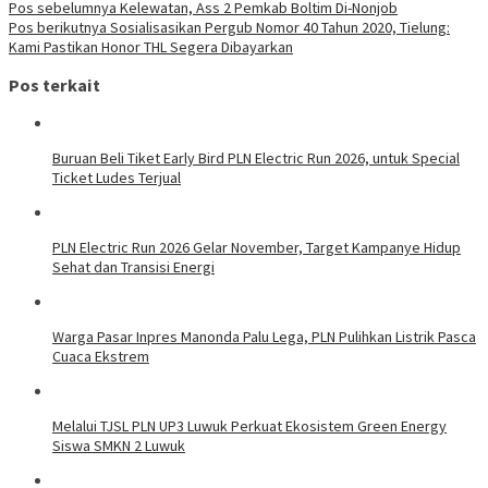
Pos sebelumnya
Kelewatan, Ass 2 Pemkab Boltim Di-Nonjob
Pos berikutnya
Sosialisasikan Pergub Nomor 40 Tahun 2020, Tielung:
Kami Pastikan Honor THL Segera Dibayarkan
Pos terkait
Buruan Beli Tiket Early Bird PLN Electric Run 2026, untuk Special
Ticket Ludes Terjual
PLN Electric Run 2026 Gelar November, Target Kampanye Hidup
Sehat dan Transisi Energi
Warga Pasar Inpres Manonda Palu Lega, PLN Pulihkan Listrik Pasca
Cuaca Ekstrem
Melalui TJSL PLN UP3 Luwuk Perkuat Ekosistem Green Energy
Siswa SMKN 2 Luwuk