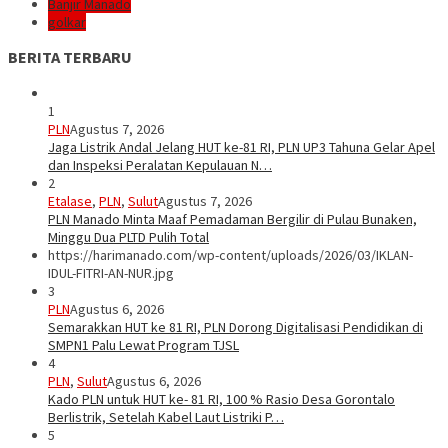
Banjir Manado
golkar
BERITA TERBARU
1
PLN
Agustus 7, 2026
Jaga Listrik Andal Jelang HUT ke-81 RI, PLN UP3 Tahuna Gelar Apel
dan Inspeksi Peralatan Kepulauan N…
2
Etalase
,
PLN
,
Sulut
Agustus 7, 2026
PLN Manado Minta Maaf Pemadaman Bergilir di Pulau Bunaken,
Minggu Dua PLTD Pulih Total
https://harimanado.com/wp-content/uploads/2026/03/IKLAN-
IDUL-FITRI-AN-NUR.jpg
3
PLN
Agustus 6, 2026
Semarakkan HUT ke 81 RI, PLN Dorong Digitalisasi Pendidikan di
SMPN1 Palu Lewat Program TJSL
4
PLN
,
Sulut
Agustus 6, 2026
Kado PLN untuk HUT ke- 81 RI, 100 % Rasio Desa Gorontalo
Berlistrik, Setelah Kabel Laut Listriki P…
5