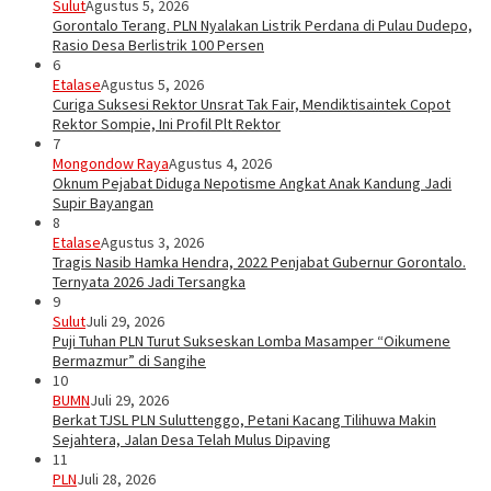
Sulut
Agustus 5, 2026
Gorontalo Terang. PLN Nyalakan Listrik Perdana di Pulau Dudepo,
Rasio Desa Berlistrik 100 Persen
6
Etalase
Agustus 5, 2026
Curiga Suksesi Rektor Unsrat Tak Fair, Mendiktisaintek Copot
Rektor Sompie, Ini Profil Plt Rektor
7
Mongondow Raya
Agustus 4, 2026
Oknum Pejabat Diduga Nepotisme Angkat Anak Kandung Jadi
Supir Bayangan
8
Etalase
Agustus 3, 2026
Tragis Nasib Hamka Hendra, 2022 Penjabat Gubernur Gorontalo.
Ternyata 2026 Jadi Tersangka
9
Sulut
Juli 29, 2026
Puji Tuhan PLN Turut Sukseskan Lomba Masamper “Oikumene
Bermazmur” di Sangihe
10
BUMN
Juli 29, 2026
Berkat TJSL PLN Suluttenggo, Petani Kacang Tilihuwa Makin
Sejahtera, Jalan Desa Telah Mulus Dipaving
11
PLN
Juli 28, 2026