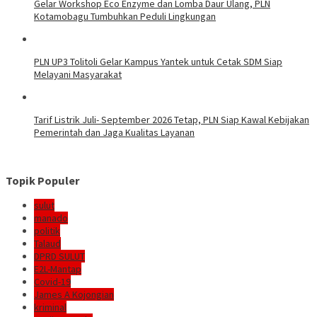
Gelar Workshop Eco Enzyme dan Lomba Daur Ulang, PLN
Kotamobagu Tumbuhkan Peduli Lingkungan
PLN UP3 Tolitoli Gelar Kampus Yantek untuk Cetak SDM Siap
Melayani Masyarakat
Tarif Listrik Juli- September 2026 Tetap, PLN Siap Kawal Kebijakan
Pemerintah dan Jaga Kualitas Layanan
Topik Populer
sulut
manado
politik
Talaud
DPRD SULUT
E2L-Mantap
Covid-19
James A Kojongian
kriminal