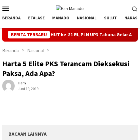
Loncat
Menu
ke
Mobile
konten
BERANDA
ETALASE
MANADO
NASIONAL
SULUT
NARASI
l Jelang HUT ke-81 RI, PLN UP3 Tahuna Gelar Apel dan Inspeksi P
BERITA TERBARU
Beranda
Nasional
Harta 5 Elite PKS Terancam Dieksekusi
Paksa, Ada Apa?
Ham
Juni 19, 2019
BACAAN LAINNYA