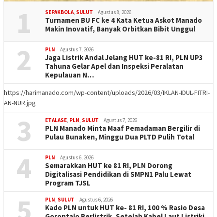
1
SEPAKBOLA
,
SULUT
Agustus 8, 2026
Turnamen BU FC ke 4 Kata Ketua Askot Manado
Makin Inovatif, Banyak Orbitkan Bibit Unggul
2
PLN
Agustus 7, 2026
Jaga Listrik Andal Jelang HUT ke-81 RI, PLN UP3
Tahuna Gelar Apel dan Inspeksi Peralatan
Kepulauan N…
https://harimanado.com/wp-content/uploads/2026/03/IKLAN-IDUL-FITRI-
AN-NUR.jpg
3
ETALASE
,
PLN
,
SULUT
Agustus 7, 2026
PLN Manado Minta Maaf Pemadaman Bergilir di
Pulau Bunaken, Minggu Dua PLTD Pulih Total
4
PLN
Agustus 6, 2026
Semarakkan HUT ke 81 RI, PLN Dorong
Digitalisasi Pendidikan di SMPN1 Palu Lewat
Program TJSL
5
PLN
,
SULUT
Agustus 6, 2026
Kado PLN untuk HUT ke- 81 RI, 100 % Rasio Desa
Gorontalo Berlistrik, Setelah Kabel Laut Listriki