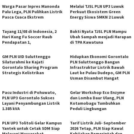
Warga Pasar Inpres Manonda
Melalui TJSL PLN UP3 Luwuk
Palu Lega, PLN Pulihkan Listrik
Perkuat Ekosistem Green
Pasca Cuaca Ekstrem
Energy Siswa SMKN 2 Luwuk
Tayang 11/08 di Indonesia, 2
Bukti Nyata TJSL PLN Mampu
Hari Kung Fu Soccer Raub
Ubah Sampah menjadi Harapan
Pendapatan 1,
di TPA Kawatuna
GM PLN UID Suluttenggo
Hidupkan Ekonomi Gorontalo
Silaturahmi ke Kajati
PLN Suluttenggo Bangun
Gorontalo Sharing Program
Infrastruktur Listrik Bawah
Strategis Kelistrikan
Laut ke Pulau Dudepo, GM PLN
Usman Disambut Hangat
Pacu Industri di Pohuwato,
Gelar Workshop Eco Enzyme
PLN UP3 Gorontalo Sukses
dan Lomba Daur Ulang, PLN
Layani Penyambungan Listrik
Kotamobagu Tumbuhkan
1.385 kVA
Peduli Lingkungan
PLN UP3 Tolitoli Gelar Kampus
Tarif Listrik Juli- September
Yantek untuk Cetak SDM Siap
2026 Tetap, PLN Siap Kawal
Melayani Masyarakat
Kebijakan Pemerintah dan