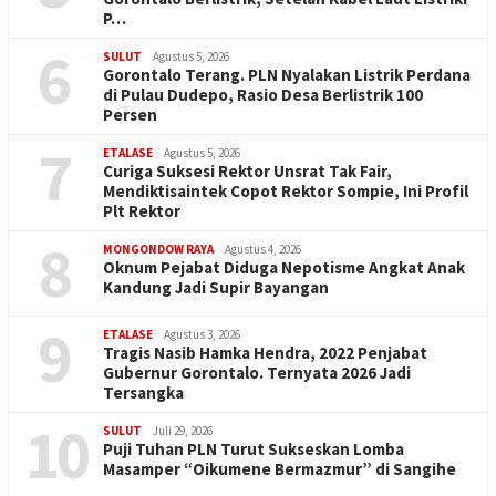
P…
6
SULUT
Agustus 5, 2026
Gorontalo Terang. PLN Nyalakan Listrik Perdana
di Pulau Dudepo, Rasio Desa Berlistrik 100
Persen
7
ETALASE
Agustus 5, 2026
Curiga Suksesi Rektor Unsrat Tak Fair,
Mendiktisaintek Copot Rektor Sompie, Ini Profil
Plt Rektor
8
MONGONDOW RAYA
Agustus 4, 2026
Oknum Pejabat Diduga Nepotisme Angkat Anak
Kandung Jadi Supir Bayangan
9
ETALASE
Agustus 3, 2026
Tragis Nasib Hamka Hendra, 2022 Penjabat
Gubernur Gorontalo. Ternyata 2026 Jadi
Tersangka
10
SULUT
Juli 29, 2026
Puji Tuhan PLN Turut Sukseskan Lomba
Masamper “Oikumene Bermazmur” di Sangihe