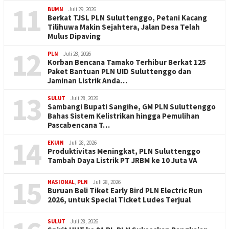
11
BUMN
Juli 29, 2026
Berkat TJSL PLN Suluttenggo, Petani Kacang
Tilihuwa Makin Sejahtera, Jalan Desa Telah
Mulus Dipaving
12
PLN
Juli 28, 2026
Korban Bencana Tamako Terhibur Berkat 125
Paket Bantuan PLN UID Suluttenggo dan
Jaminan Listrik Anda…
13
SULUT
Juli 28, 2026
Sambangi Bupati Sangihe, GM PLN Suluttenggo
Bahas Sistem Kelistrikan hingga Pemulihan
Pascabencana T…
14
EKUIN
Juli 28, 2026
Produktivitas Meningkat, PLN Suluttenggo
Tambah Daya Listrik PT JRBM ke 10 Juta VA
15
NASIONAL
,
PLN
Juli 28, 2026
Buruan Beli Tiket Early Bird PLN Electric Run
2026, untuk Special Ticket Ludes Terjual
SULUT
Juli 28, 2026