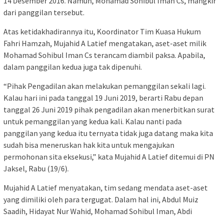
14 Desember 2016. Namun, Mohamad Sohibul Iman Cs, mangkir
dari panggilan tersebut.
Atas ketidakhadirannya itu, Koordinator Tim Kuasa Hukum
Fahri Hamzah, Mujahid A Latief mengatakan, aset-aset milik
Mohamad Sohibul Iman Cs terancam diambil paksa. Apabila,
dalam panggilan kedua juga tak dipenuhi.
“Pihak Pengadilan akan melakukan pemanggilan sekali lagi.
Kalau hari ini pada tanggal 19 Juni 2019, berarti Rabu depan
tanggal 26 Juni 2019 pihak pengadilan akan menerbitkan surat
untuk pemanggilan yang kedua kali. Kalau nanti pada
panggilan yang kedua itu ternyata tidak juga datang maka kita
sudah bisa meneruskan hak kita untuk mengajukan
permohonan sita eksekusi,” kata Mujahid A Latief ditemui di PN
Jaksel, Rabu (19/6).
Mujahid A Latief menyatakan, tim sedang mendata aset-aset
yang dimiliki oleh para tergugat. Dalam hal ini, Abdul Muiz
Saadih, Hidayat Nur Wahid, Mohamad Sohibul Iman, Abdi