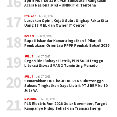
16
Spirit HUT ke 81 RI, PLN Sukseskan Rangkaian
Acara Nasional PIKI – UNKRIT di Tentena
17
ETALASE
Juli 28, 2026
Luruskan Opini, Kejati Sulut Ungkap Fakta Sita
Uang 18 M EL dan Owner IT Center
18
BOLSEL
Juli 27, 2026
Bupati Iskandar Kamaru Ingatkan 3 Pilar, di
Pembukaan Orientasi PPPK Pemkab Bolsel 2026
19
SULUT
Juli 27, 2026
Cegah Dini Bahaya Listrik, PLN Suluttenggo
Literasi Siswa SMAN 3 Tuminting Manado
20
SULUT
Juli 27, 2026
Semarakkan HUT ke-81 RI, PLN Suluttenggo
Sukses Tingkatkan Daya Listrik PT J RBM ke 10
Juta VA
21
NASIONAL
Juli 27, 2026
PLN Electric Run 2026 Gelar November, Target
Kampanye Hidup Sehat dan Transisi Energi