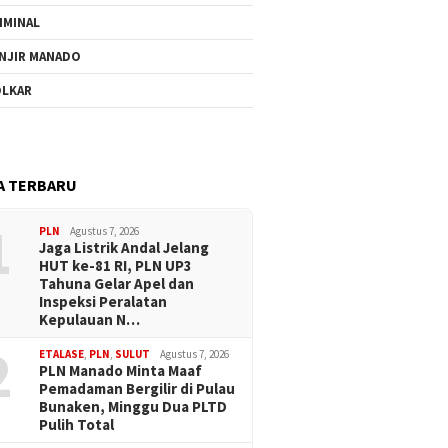
IMINAL
NJIR MANADO
LKAR
A TERBARU
1
PLN
Agustus 7, 2026
Jaga Listrik Andal Jelang
HUT ke-81 RI, PLN UP3
Tahuna Gelar Apel dan
Inspeksi Peralatan
Kepulauan N…
2
ETALASE
,
PLN
,
SULUT
Agustus 7, 2026
PLN Manado Minta Maaf
Pemadaman Bergilir di Pulau
Bunaken, Minggu Dua PLTD
Pulih Total