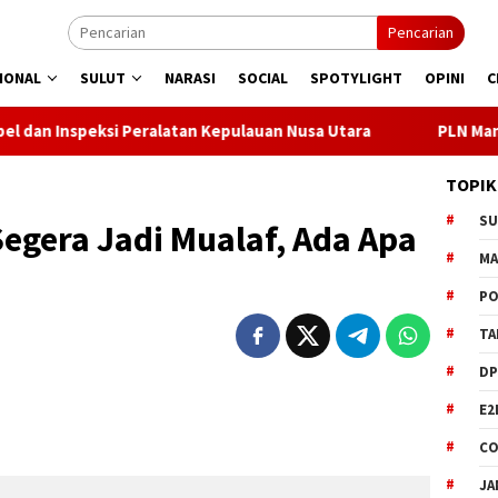
Pencarian
IONAL
SULUT
NARASI
SOCIAL
SPOTYLIGHT
OPINI
C
Peralatan Kepulauan Nusa Utara
PLN Manado Minta Maaf Pe
TOPIK
S
egera Jadi Mualaf, Ada Apa
M
PO
TA
DP
E2
CO
JA