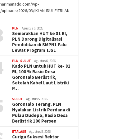
//harimanado.com/wp-
/uploads/2026/03/IKLAN-IDUL-FITRI-AN-
g
3
PLN
Agustus 6, 2026
Semarakkan HUT ke 81 RI,
PLN Dorong Digitalisasi
Pendidikan di SMPN1 Palu
Lewat Program TJSL
4
PLN
,
SULUT
Agustus 6, 2026
Kado PLN untuk HUT ke- 81
RI, 100 % Rasio Desa
Gorontalo Berlistrik,
Setelah Kabel Laut Listriki
P…
5
SULUT
Agustus 5, 2026
Gorontalo Terang. PLN
Nyalakan Listrik Perdana di
Pulau Dudepo, Rasio Desa
Berlistrik 100 Persen
6
ETALASE
Agustus 5, 2026
Curiga Suksesi Rektor