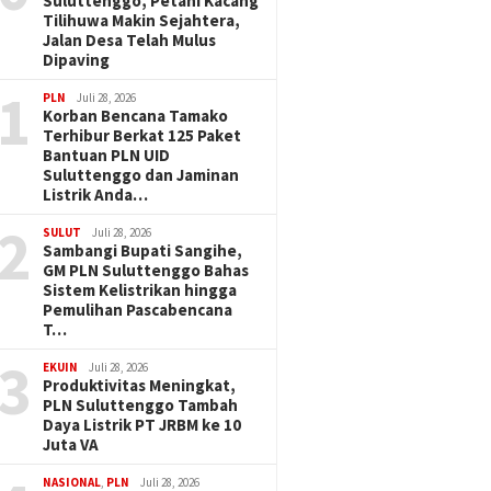
Suluttenggo, Petani Kacang
Tilihuwa Makin Sejahtera,
Jalan Desa Telah Mulus
Dipaving
1
PLN
Juli 28, 2026
Korban Bencana Tamako
Terhibur Berkat 125 Paket
Bantuan PLN UID
Suluttenggo dan Jaminan
Listrik Anda…
2
SULUT
Juli 28, 2026
Sambangi Bupati Sangihe,
GM PLN Suluttenggo Bahas
Sistem Kelistrikan hingga
Pemulihan Pascabencana
T…
3
EKUIN
Juli 28, 2026
Produktivitas Meningkat,
PLN Suluttenggo Tambah
Daya Listrik PT JRBM ke 10
Juta VA
NASIONAL
,
PLN
Juli 28, 2026