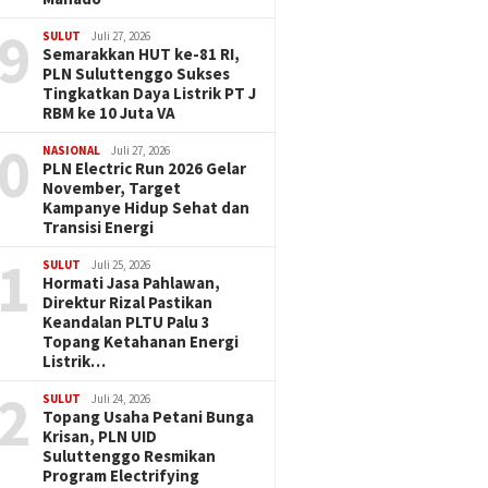
9
SULUT
Juli 27, 2026
Semarakkan HUT ke-81 RI,
PLN Suluttenggo Sukses
Tingkatkan Daya Listrik PT J
RBM ke 10 Juta VA
0
NASIONAL
Juli 27, 2026
PLN Electric Run 2026 Gelar
November, Target
Kampanye Hidup Sehat dan
Transisi Energi
1
SULUT
Juli 25, 2026
Hormati Jasa Pahlawan,
Direktur Rizal Pastikan
Keandalan PLTU Palu 3
Topang Ketahanan Energi
Listrik…
2
SULUT
Juli 24, 2026
Topang Usaha Petani Bunga
Krisan, PLN UID
Suluttenggo Resmikan
Program Electrifying