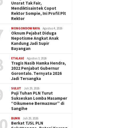
Unsrat Tak Fair,
Mendiktisaintek Copot
Rektor Sompie, Ini Profil Plt
Rektor
7
MONGONDOW RAYA
Agustus 4, 2026
Oknum Pejabat Diduga
Nepotisme Angkat Anak
Kandung Jadi Supir
Bayangan
8
ETALASE
Agustus 3, 2026
Tragis Nasib Hamka Hendra,
2022 Penjabat Gubernur
Gorontalo. Ternyata 2026
Jadi Tersangka
9
SULUT
Juli 29, 2026
Puji Tuhan PLN Turut
Sukseskan Lomba Masamper
“Oikumene Bermazmur” di
Sangihe
0
BUMN
Juli 29, 2026
Berkat TJSL PLN