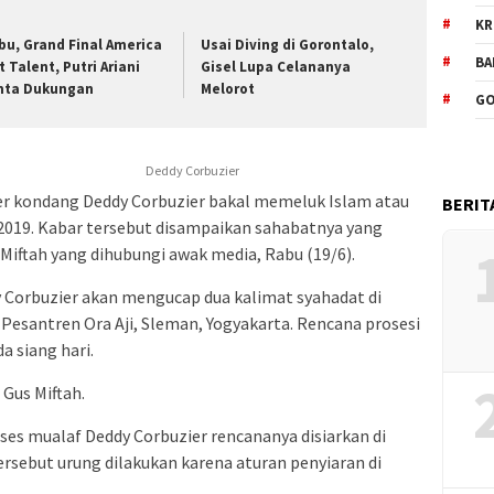
KR
bu, Grand Final America
Usai Diving di Gorontalo,
BA
t Talent, Putri Ariani
Gisel Lupa Celananya
nta Dukungan
Melorot
GO
Deddy Corbuzier
r kondang Deddy Corbuzier bakal memeluk Islam atau
BERIT
 2019. Kabar tersebut disampaikan sahabatnya yang
iftah yang dihubungi awak media, Rabu (19/6).
Corbuzier akan mengucap dua kalimat syahadat di
Pesantren Ora Aji, Sleman, Yogyakarta. Rencana prosesi
a siang hari.
 Gus Miftah.
s mualaf Deddy Corbuzier rencananya disiarkan di
rsebut urung dilakukan karena aturan penyiaran di