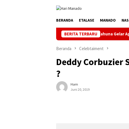
Loncat
ke
konten
BERANDA
ETALASE
MANADO
NAS
al Jelang HUT ke-81 RI, PLN UP3 Tahuna Gelar Apel dan Inspeksi 
BERITA TERBARU
Beranda
Celebtaiment
Deddy Corbuzier S
?
Ham
Juni 20, 2019