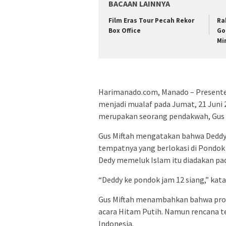
BACAAN LAINNYA
Film Eras Tour Pecah Rekor
Ra
Box Office
Go
Mi
Harimanado.com, Manado – Presente
menjadi mualaf pada Jumat, 21 Juni
merupakan seorang pendakwah, Gus M
Gus Miftah mengatakan bahwa Deddy 
tempatnya yang berlokasi di Pondok 
Dedy memeluk Islam itu diadakan pad
“Deddy ke pondok jam 12 siang,” kata
Gus Miftah menambahkan bahwa prose
acara Hitam Putih. Namun rencana te
Indonesia.