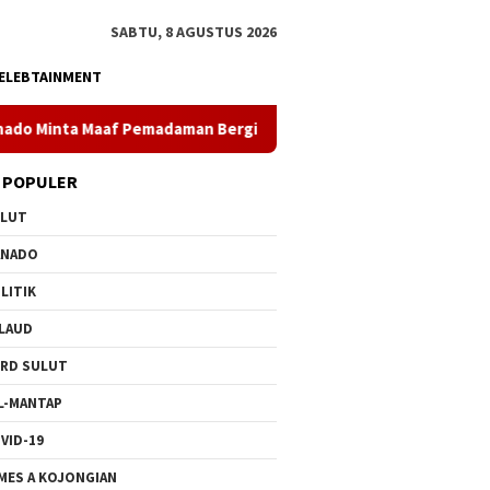
SABTU, 8 AGUSTUS 2026
ELEBTAINMENT
madaman Bergilir di Pulau Bunaken, Minggu Dua PLTD Pulih Tota
 POPULER
ULUT
ANADO
LITIK
LAUD
RD SULUT
L-MANTAP
VID-19
MES A KOJONGIAN