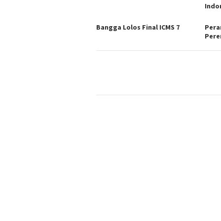
Indo
Bangga Lolos Final ICMS 7
Pera
Per