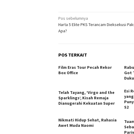
Navigasi
Pos sebelumnya
Harta 5 Elite PKS Terancam Dieksekusi Pak
pos
Apa?
POS TERKAIT
Film Eras Tour Pecah Rekor
Rabu
Box Office
Got T
Duk
Esi R
Telah Tayang, ‘Virgo and the
yang
Sparklings’, Kisah Remaja
Puny
Dianugerahi Kekuatan Super
S2
Nikmati Hidup Sehat, Rahasia
Tuam
Awet Muda Naomi
Seba
Pari