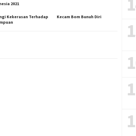
1
nesia 2021
ngi Kekerasan Terhadap
Kecam Bom Bunuh Diri
1
empuan
1
1
1