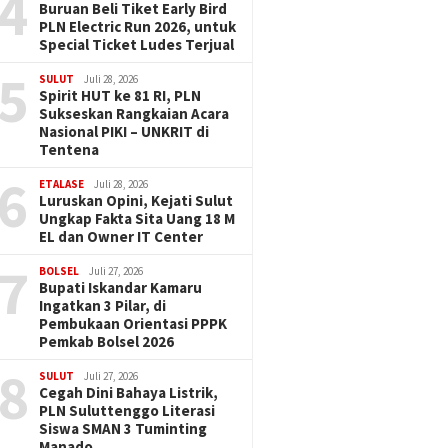
4
Buruan Beli Tiket Early Bird
PLN Electric Run 2026, untuk
Special Ticket Ludes Terjual
5
SULUT
Juli 28, 2026
Spirit HUT ke 81 RI, PLN
Sukseskan Rangkaian Acara
Nasional PIKI – UNKRIT di
Tentena
6
ETALASE
Juli 28, 2026
Luruskan Opini, Kejati Sulut
Ungkap Fakta Sita Uang 18 M
EL dan Owner IT Center
7
BOLSEL
Juli 27, 2026
Bupati Iskandar Kamaru
Ingatkan 3 Pilar, di
Pembukaan Orientasi PPPK
Pemkab Bolsel 2026
8
SULUT
Juli 27, 2026
Cegah Dini Bahaya Listrik,
PLN Suluttenggo Literasi
Siswa SMAN 3 Tuminting
Manado