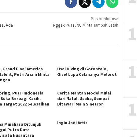
Pos berikutnya
sa, Ada
Nggak Puas, NU Minta Tambah Jatah
1
1
, Grand Final America
Usai Diving di Gorontalo,
alent, Putri Ariani Minta
Gisel Lupa Celananya Melorot
ungan
oring, Putri Indonesia
Cerita Mantan Model Mulai
 Suka Berbagi Kasih,
dari Natal, Usaha, Sampai
1
a Target 2022 Selesaikan
Ditawari Main Sinetron
Ingin Jadi Artis
a Minahasa Ditunjuk
gai Putra Duta
wisata Nusantara