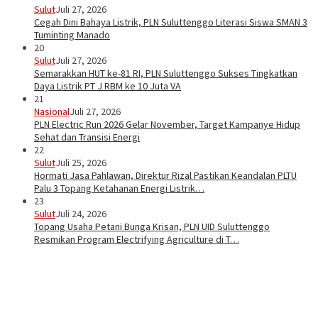
Sulut
Juli 27, 2026
Cegah Dini Bahaya Listrik, PLN Suluttenggo Literasi Siswa SMAN 3
Tuminting Manado
20
Sulut
Juli 27, 2026
Semarakkan HUT ke-81 RI, PLN Suluttenggo Sukses Tingkatkan
Daya Listrik PT J RBM ke 10 Juta VA
21
Nasional
Juli 27, 2026
PLN Electric Run 2026 Gelar November, Target Kampanye Hidup
Sehat dan Transisi Energi
22
Sulut
Juli 25, 2026
Hormati Jasa Pahlawan, Direktur Rizal Pastikan Keandalan PLTU
Palu 3 Topang Ketahanan Energi Listrik…
23
Sulut
Juli 24, 2026
Topang Usaha Petani Bunga Krisan, PLN UID Suluttenggo
Resmikan Program Electrifying Agriculture di T…