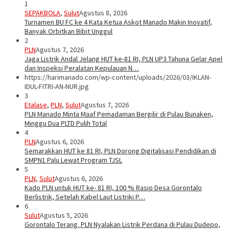
1
SEPAKBOLA
,
Sulut
Agustus 8, 2026
Turnamen BU FC ke 4 Kata Ketua Askot Manado Makin Inovatif,
Banyak Orbitkan Bibit Unggul
2
PLN
Agustus 7, 2026
Jaga Listrik Andal Jelang HUT ke-81 RI, PLN UP3 Tahuna Gelar Apel
dan Inspeksi Peralatan Kepulauan N…
https://harimanado.com/wp-content/uploads/2026/03/IKLAN-
IDUL-FITRI-AN-NUR.jpg
3
Etalase
,
PLN
,
Sulut
Agustus 7, 2026
PLN Manado Minta Maaf Pemadaman Bergilir di Pulau Bunaken,
Minggu Dua PLTD Pulih Total
4
PLN
Agustus 6, 2026
Semarakkan HUT ke 81 RI, PLN Dorong Digitalisasi Pendidikan di
SMPN1 Palu Lewat Program TJSL
5
PLN
,
Sulut
Agustus 6, 2026
Kado PLN untuk HUT ke- 81 RI, 100 % Rasio Desa Gorontalo
Berlistrik, Setelah Kabel Laut Listriki P…
6
Sulut
Agustus 5, 2026
Gorontalo Terang. PLN Nyalakan Listrik Perdana di Pulau Dudepo,