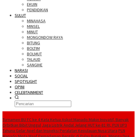
EKUIN
PENDIDIKAN
SULUT
MINAHASA
MINSEL
MINUT
MONGONDOW RAYA
BITUNG
BOLTIM
BOLMUT
TALAUD
SANGIHE
NARASI
SOCIAL
SPOTYLIGHT
OPINI
CELEBTAINMENT
BERITA TERBARU
Turnamen BU FC ke 4 Kata Ketua Askot Manado Makin Inovatif, Banyak
Orbitkan Bibit Unggul
Jaga Listrik Andal Jelang HUT ke-81 RI, PLN UP3
Tahuna Gelar Apel dan Inspeksi Peralatan Kepulauan Nusa Utara
PLN
Manado Minta Maaf Pemadaman Bergilir di Pulau Bunaken, Minggu Dua