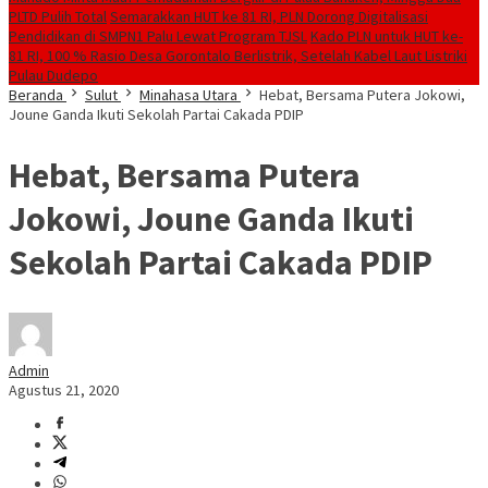
PLTD Pulih Total
Semarakkan HUT ke 81 RI, PLN Dorong Digitalisasi
Pendidikan di SMPN1 Palu Lewat Program TJSL
Kado PLN untuk HUT ke-
81 RI, 100 % Rasio Desa Gorontalo Berlistrik, Setelah Kabel Laut Listriki
Pulau Dudepo
Beranda
Sulut
Minahasa Utara
Hebat, Bersama Putera Jokowi,
Joune Ganda Ikuti Sekolah Partai Cakada PDIP
Hebat, Bersama Putera
Jokowi, Joune Ganda Ikuti
Sekolah Partai Cakada PDIP
Admin
Agustus 21, 2020