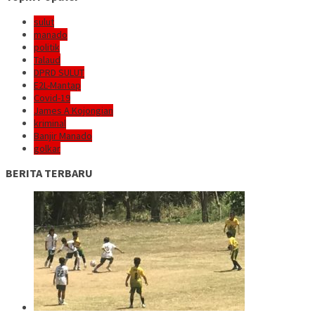
sulut
manado
politik
Talaud
DPRD SULUT
E2L-Mantap
Covid-19
James A Kojongian
kriminal
Banjir Manado
golkar
BERITA TERBARU