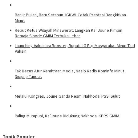
Banjir Pujian, Baru Setahun JGKWL Cetak Prestasi Bangkitkan
Minut
Rebut Ketua Wilayah Minawerot, Langkah Ka’ Joune Pimpin
Remaja Sinode GMIM Terbuka Lebar
Launching Vaksinasi Booster, Bupati JG Puji Masyarakat Minut Taat
Vaksin
Tak Becus Atur Kemitraan Media, Nasib Kadis Kominfo Minut
Diujung Tanduk
Melalui Kongres, Joune Ganda Resmi Nakhodai PSSI Sulut
Paling Mumpuni, Ka’Joune Didukung Nakhodai KPRS GMIM
Topik Populer