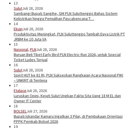
13
Sulut
Juli 28, 2026
Sambangi Bupati Sangihe, GM PLN Suluttenggo Bahas Sistem
Kelistrikan hingga Pemulihan Pascabencana T…
14
Ekuin
Juli 28, 2026
Produktivitas Meningkat, PLN Suluttenggo Tambah Daya Listrik PT
JRBM ke 10 Juta VA
15
Nasional
,
PLN
Juli 28, 2026
Buruan Beli Tiket Early Bird PLN Electric Run 2026, untuk Special
Ticket Ludes Terjual
16
Sulut
Juli 28, 2026
Spirit HUT ke 81 RI, PLN Sukseskan Rangkaian Acara Nasional PIKI
– UNKRIT di Tentena
17
Etalase
Juli 28, 2026
Luruskan Opini, Kejati Sulut Ungkap Fakta Sita Uang 18 M EL dan
Owner IT Center
18
BOLSEL
Juli 27, 2026
Bupati Iskandar Kamaru Ingatkan 3 Pilar, di Pembukaan Orientasi
PPPK Pemkab Bolsel 2026
19