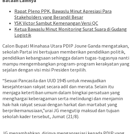
Bacaan Lainnya
Rapat Pleno PPK, Bawaslu Minut Apresiasi Para
Stakeholders yang Berandil Besar
YSK Victor Sambut Kemenangan Versi QC
Ketua Bawaslu Minut Monitoring Surat Suara di Gudang
Logistik
Calon Bupati Minahasa Utara PDIP Joune Ganda mengatakan,
sekolah Partai ini bertujuan memberikan pendidikan politik,
pendidikan kebangsaan sehingga dalam tugas-tugasnya nanti
mampu mengembangkan program-program kerakyatan yang
sejalan dengan visi misi Presiden terpilih.
“Sesuai Pancasila dan UUD 1945 untuk mewujudkan
kesejahteraan rakyat secara adil dan merata. Selain itu
menjaga ketertiban umum dalam bingkai persatuan yang
menghargai keberagaman serta melindungi dan menjamin
hak-hak rakyat sesuai dengan harkat dan martabat yang
berprikemanusiaan,”urai JG mengutip maksud dan tujuan
sekolah kader tersebut, Jumat (21/8).
JG menambahkan, dirinya mengapresiasi kepada PDIP yang