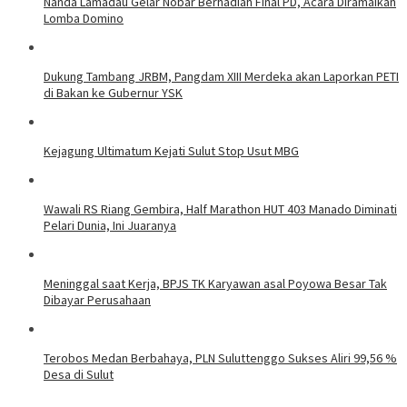
Nanda Lamadau Gelar Nobar Berhadiah Final PD, Acara Diramaikan
Lomba Domino
Dukung Tambang JRBM, Pangdam XIII Merdeka akan Laporkan PETI
di Bakan ke Gubernur YSK
Kejagung Ultimatum Kejati Sulut Stop Usut MBG
Wawali RS Riang Gembira, Half Marathon HUT 403 Manado Diminati
Pelari Dunia, Ini Juaranya
Meninggal saat Kerja, BPJS TK Karyawan asal Poyowa Besar Tak
Dibayar Perusahaan
Terobos Medan Berbahaya, PLN Suluttenggo Sukses Aliri 99,56 %
Desa di Sulut