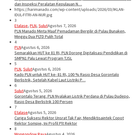
dan Inspeksi Peralatan Kepulauan N…
https://harimanado.com/wp-content/uploads/2026/03/IKLAN-
IDUL-FITRI-AN-NUR.jpg
3
Etalase
,
PLN
,
Sulut
Agustus 7, 2026
PLN Manado Minta Maaf Pemadaman Bergilir di Pulau Bunaken,
Minggu Dua PLTD Pulih Total
4
PLN
Agustus 6, 2026
Semarakkan HUT ke 81 RI, PLN Dorong Digitalisasi Pendidikan di
SMPN1 Palu Lewat Program TJSL
5
PLN
,
Sulut
Agustus 6, 2026
Kado PLN untuk HUT ke- 81 RI, 100 % Rasio Desa Gorontalo
Berlistrik, Setelah Kabel Laut Listriki P…
6
Sulut
Agustus 5, 2026
Gorontalo Terang. PLN Nyalakan Listrik Perdana di Pulau Dudepo,
Rasio Desa Berlistrik 100 Persen
7
Etalase
Agustus 5, 2026
Curiga Suksesi Rektor Unsrat Tak Fair, Mendiktisaintek Copot
Rektor Sompie, Ini Profil Plt Rektor
8
Mongondow Raya
Agustus 4, 2026