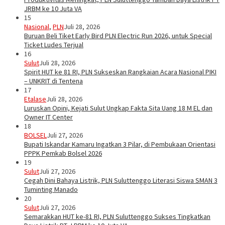
JRBM ke 10 Juta VA
15
Nasional
,
PLN
Juli 28, 2026
Buruan Beli Tiket Early Bird PLN Electric Run 2026, untuk Special
Ticket Ludes Terjual
16
Sulut
Juli 28, 2026
Spirit HUT ke 81 RI, PLN Sukseskan Rangkaian Acara Nasional PIKI
– UNKRIT di Tentena
17
Etalase
Juli 28, 2026
Luruskan Opini, Kejati Sulut Ungkap Fakta Sita Uang 18 M EL dan
Owner IT Center
18
BOLSEL
Juli 27, 2026
Bupati Iskandar Kamaru Ingatkan 3 Pilar, di Pembukaan Orientasi
PPPK Pemkab Bolsel 2026
19
Sulut
Juli 27, 2026
Cegah Dini Bahaya Listrik, PLN Suluttenggo Literasi Siswa SMAN 3
Tuminting Manado
20
Sulut
Juli 27, 2026
Semarakkan HUT ke-81 RI, PLN Suluttenggo Sukses Tingkatkan