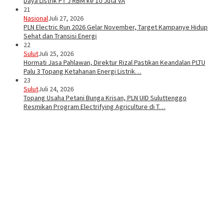
Daya Listrik PT J RBM ke 10 Juta VA
21
Nasional
Juli 27, 2026
PLN Electric Run 2026 Gelar November, Target Kampanye Hidup
Sehat dan Transisi Energi
22
Sulut
Juli 25, 2026
Hormati Jasa Pahlawan, Direktur Rizal Pastikan Keandalan PLTU
Palu 3 Topang Ketahanan Energi Listrik…
23
Sulut
Juli 24, 2026
Topang Usaha Petani Bunga Krisan, PLN UID Suluttenggo
Resmikan Program Electrifying Agriculture di T…