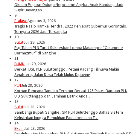
Oknum Pejabat Diduga Nepotisme Angkat Anak Kandung Jadi
Supir Bayangan
9
Etalase
Agustus 3, 2026
Tragis Nasib Hamka Hendra, 2022 Penjabat Gubernur Gorontalo.
Ternyata 2026 Jadi Tersangka
10
Sulut
Juli 29, 2026
Puji Tuhan PLN Turut Sukseskan Lomba Masamper “Oikumene
Bermazmur” di Sangihe
11
BUMN
Juli 29, 2026
Berkat TJSL PLN Suluttenggo, Petani Kacang Tilihuwa Makin
Sejahtera, Jalan Desa Telah Mulus Dipaving
12
PLN
Juli 28, 2026
Korban Bencana Tamako Terhibur Berkat 125 Paket Bantuan PLN
UID Suluttenggo dan Jaminan Listrik Anda…
13
Sulut
Juli 28, 2026
Sambangi Bupati Sangihe, GM PLN Suluttenggo Bahas Sistem
Kelistrikan hingga Pemulihan Pascabencana T…
14
Ekuin
Juli 28, 2026
Produktivitas Meningkat, PLN Suluttenggo Tambah Daya Listrik PT