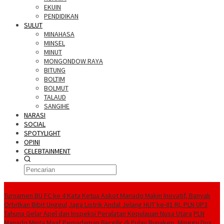
EKUIN
PENDIDIKAN
SULUT
MINAHASA
MINSEL
MINUT
MONGONDOW RAYA
BITUNG
BOLTIM
BOLMUT
TALAUD
SANGIHE
NARASI
SOCIAL
SPOTYLIGHT
OPINI
CELEBTAINMENT
BERITA TERBARU
Turnamen BU FC ke 4 Kata Ketua Askot Manado Makin Inovatif, Banyak
Orbitkan Bibit Unggul
Jaga Listrik Andal Jelang HUT ke-81 RI, PLN UP3
Tahuna Gelar Apel dan Inspeksi Peralatan Kepulauan Nusa Utara
PLN
Manado Minta Maaf Pemadaman Bergilir di Pulau Bunaken, Minggu Dua