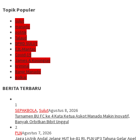
Topik Populer
sulut
manado
politik
Talaud
DPRD SULUT
E2L-Mantap
Covid-19
James A Kojongian
kriminal
Banjir Manado
golkar
BERITA TERBARU
1
SEPAKBOLA
,
Sulut
Agustus 8, 2026
Turnamen BU FC ke 4 Kata Ketua Askot Manado Makin Inovatif,
Banyak Orbitkan Bibit Unggul
2
PLN
Agustus 7, 2026
Jaga Listrik Andal Jelang HUT ke-81 RI, PLN UP3 Tahuna Gelar Apel