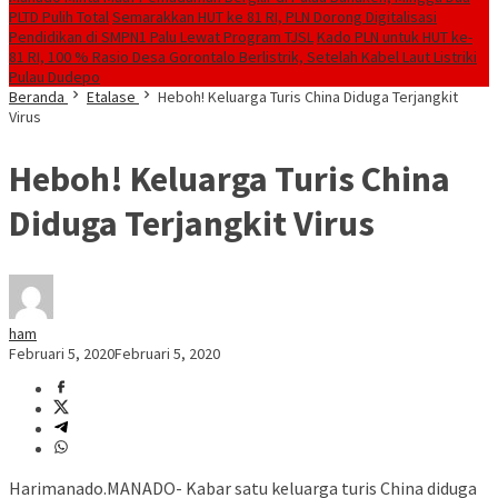
PLTD Pulih Total
Semarakkan HUT ke 81 RI, PLN Dorong Digitalisasi
Pendidikan di SMPN1 Palu Lewat Program TJSL
Kado PLN untuk HUT ke-
81 RI, 100 % Rasio Desa Gorontalo Berlistrik, Setelah Kabel Laut Listriki
Pulau Dudepo
Beranda
Etalase
Heboh! Keluarga Turis China Diduga Terjangkit
Virus
Heboh! Keluarga Turis China
Diduga Terjangkit Virus
ham
Februari 5, 2020
Februari 5, 2020
Harimanado.MANADO- Kabar satu keluarga turis China diduga