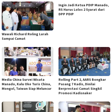
Ingin Jadi Ketua PDIP Manado,
RS Harus Lolos 2 Syarat dari
DPP PDIP
Wawali Richard Roling Lurah
Sampai Camat
Media China Survei Wisata
Rolling Part 2, AARS Bongkar
Manado, Kalu Oke Turis China,
Pasang 7 Kadis, Dinilai
Mongol, Taiwan Siap Meluncur
Berprestasi Camat Singkil
Promosi Kadisnaker