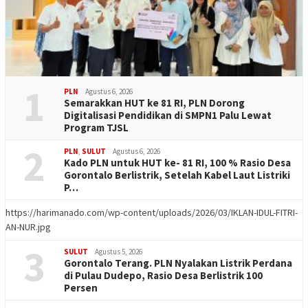
1
PLN
Agustus 6, 2026
Semarakkan HUT ke 81 RI, PLN Dorong
Digitalisasi Pendidikan di SMPN1 Palu Lewat
Program TJSL
2
PLN
,
SULUT
Agustus 6, 2026
Kado PLN untuk HUT ke- 81 RI, 100 % Rasio Desa
Gorontalo Berlistrik, Setelah Kabel Laut Listriki
P…
https://harimanado.com/wp-content/uploads/2026/03/IKLAN-IDUL-FITRI-
AN-NUR.jpg
3
SULUT
Agustus 5, 2026
Gorontalo Terang. PLN Nyalakan Listrik Perdana
di Pulau Dudepo, Rasio Desa Berlistrik 100
Persen