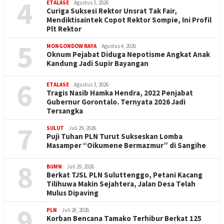
4
ETALASE
Agustus 5, 2026
Curiga Suksesi Rektor Unsrat Tak Fair,
Mendiktisaintek Copot Rektor Sompie, Ini Profil
Plt Rektor
5
MONGONDOW RAYA
Agustus 4, 2026
Oknum Pejabat Diduga Nepotisme Angkat Anak
Kandung Jadi Supir Bayangan
6
ETALASE
Agustus 3, 2026
Tragis Nasib Hamka Hendra, 2022 Penjabat
Gubernur Gorontalo. Ternyata 2026 Jadi
Tersangka
7
SULUT
Juli 29, 2026
Puji Tuhan PLN Turut Sukseskan Lomba
Masamper “Oikumene Bermazmur” di Sangihe
8
BUMN
Juli 29, 2026
Berkat TJSL PLN Suluttenggo, Petani Kacang
Tilihuwa Makin Sejahtera, Jalan Desa Telah
Mulus Dipaving
9
PLN
Juli 28, 2026
Korban Bencana Tamako Terhibur Berkat 125