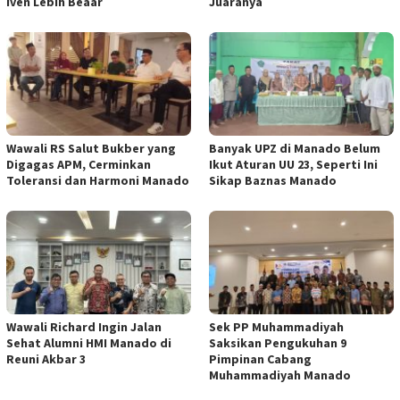
Iven Lebih Beaar
Juaranya
Wawali RS Salut Bukber yang
Banyak UPZ di Manado Belum
Digagas APM, Cerminkan
Ikut Aturan UU 23, Seperti Ini
Toleransi dan Harmoni Manado
Sikap Baznas Manado
Wawali Richard Ingin Jalan
Sek PP Muhammadiyah
Sehat Alumni HMI Manado di
Saksikan Pengukuhan 9
Reuni Akbar 3
Pimpinan Cabang
Muhammadiyah Manado