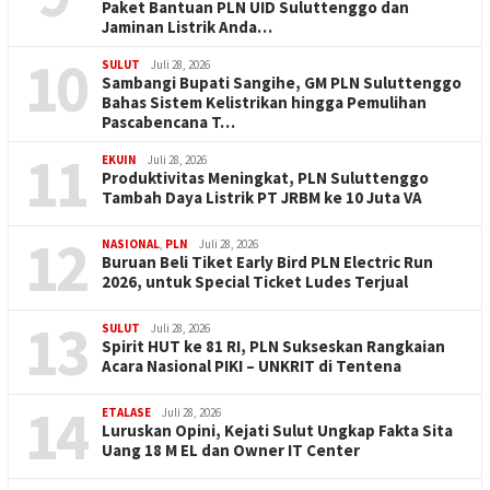
Paket Bantuan PLN UID Suluttenggo dan
Jaminan Listrik Anda…
10
SULUT
Juli 28, 2026
Sambangi Bupati Sangihe, GM PLN Suluttenggo
Bahas Sistem Kelistrikan hingga Pemulihan
Pascabencana T…
11
EKUIN
Juli 28, 2026
Produktivitas Meningkat, PLN Suluttenggo
Tambah Daya Listrik PT JRBM ke 10 Juta VA
12
NASIONAL
,
PLN
Juli 28, 2026
Buruan Beli Tiket Early Bird PLN Electric Run
2026, untuk Special Ticket Ludes Terjual
13
SULUT
Juli 28, 2026
Spirit HUT ke 81 RI, PLN Sukseskan Rangkaian
Acara Nasional PIKI – UNKRIT di Tentena
14
ETALASE
Juli 28, 2026
Luruskan Opini, Kejati Sulut Ungkap Fakta Sita
Uang 18 M EL dan Owner IT Center