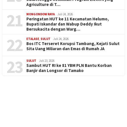
Agriculture di T…
21
MONGONDOW RAYA
Juli 24, 2026
Peringatan HUT ke 11 Kecamatan Helumo,
Bupati Iskandar dan Wabup Deddy Ikut
Bersukacita dengan Warg…
22
ETALASE
,
SULUT
Juli 24, 2026
Bos ITC Terseret Korupsi Tambang, Kejati Sulut
Sita Uang Miliaran dan Emas di Rumah JA
23
SULUT
Juli 23, 2026
Sambut HUT RI ke 81 YBM PLN Bantu Korban
Banjir dan Longsor di Tamako