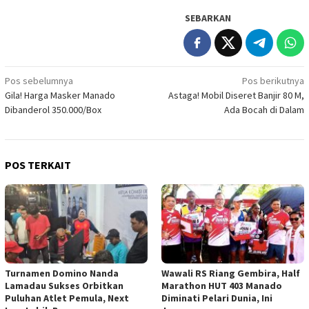
SEBARKAN
Navigasi
Pos sebelumnya
Pos berikutnya
Gila! Harga Masker Manado
Astaga! Mobil Diseret Banjir 80 M,
pos
Dibanderol 350.000/Box
Ada Bocah di Dalam
POS TERKAIT
Turnamen Domino Nanda
Wawali RS Riang Gembira, Half
Lamadau Sukses Orbitkan
Marathon HUT 403 Manado
Puluhan Atlet Pemula, Next
Diminati Pelari Dunia, Ini