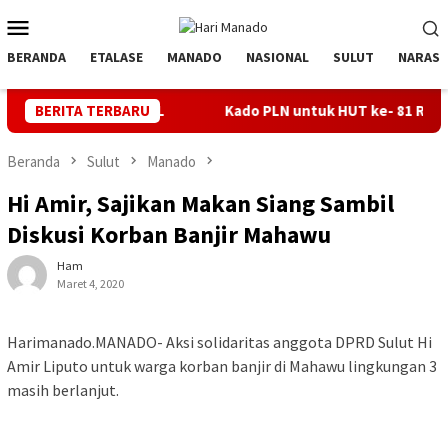
Loncat
Menu
ke
Mobile
konten
BERANDA
ETALASE
MANADO
NASIONAL
SULUT
NARASI
m TJSL
BERITA TERBARU
Kado PLN untuk HUT ke- 81 RI, 100 % Rasio Desa Gor
Beranda
Sulut
Manado
Hi Amir, Sajikan Makan Siang Sambil
Diskusi Korban Banjir Mahawu
Ham
Maret 4, 2020
Harimanado.MANADO- Aksi solidaritas anggota DPRD Sulut Hi
Amir Liputo untuk warga korban banjir di Mahawu lingkungan 3
masih berlanjut.