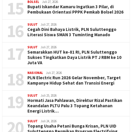
15
BOLSEL
Juli 27, 2026
Bupati Iskandar Kamaru Ingatkan 3 Pilar, di
Pembukaan Orientasi PPPK Pemkab Bolsel 2026
16
SULUT
Juli 27, 2026
Cegah Dini Bahaya Listrik, PLN Suluttenggo
Literasi Siswa SMAN 3 Tuminting Manado
17
SULUT
Juli 27, 2026
Semarakkan HUT ke-81 RI, PLN Suluttenggo
Sukses Tingkatkan Daya Listrik PT J RBM ke 10
Juta VA
18
NASIONAL
Juli 27, 2026
PLN Electric Run 2026 Gelar November, Target
Kampanye Hidup Sehat dan Transisi Energi
19
SULUT
Juli 25, 2026
Hormati Jasa Pahlawan, Direktur Rizal Pastikan
Keandalan PLTU Palu 3 Topang Ketahanan
Energi Listrik…
20
SULUT
Juli 24, 2026
Topang Usaha Petani Bunga Krisan, PLN UID
Suluttenggo Resmikan Program Electrifying