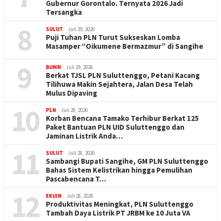
Gubernur Gorontalo. Ternyata 2026 Jadi
Tersangka
8
SULUT
Juli 29, 2026
Puji Tuhan PLN Turut Sukseskan Lomba
Masamper “Oikumene Bermazmur” di Sangihe
9
BUMN
Juli 29, 2026
Berkat TJSL PLN Suluttenggo, Petani Kacang
Tilihuwa Makin Sejahtera, Jalan Desa Telah
Mulus Dipaving
10
PLN
Juli 28, 2026
Korban Bencana Tamako Terhibur Berkat 125
Paket Bantuan PLN UID Suluttenggo dan
Jaminan Listrik Anda…
11
SULUT
Juli 28, 2026
Sambangi Bupati Sangihe, GM PLN Suluttenggo
Bahas Sistem Kelistrikan hingga Pemulihan
Pascabencana T…
12
EKUIN
Juli 28, 2026
Produktivitas Meningkat, PLN Suluttenggo
Tambah Daya Listrik PT JRBM ke 10 Juta VA