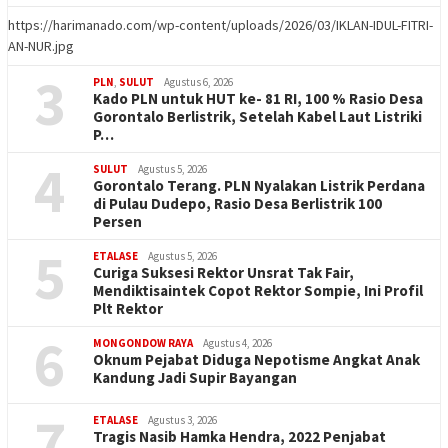
https://harimanado.com/wp-content/uploads/2026/03/IKLAN-IDUL-FITRI-
AN-NUR.jpg
3
PLN
,
SULUT
Agustus 6, 2026
Kado PLN untuk HUT ke- 81 RI, 100 % Rasio Desa
Gorontalo Berlistrik, Setelah Kabel Laut Listriki
P…
4
SULUT
Agustus 5, 2026
Gorontalo Terang. PLN Nyalakan Listrik Perdana
di Pulau Dudepo, Rasio Desa Berlistrik 100
Persen
5
ETALASE
Agustus 5, 2026
Curiga Suksesi Rektor Unsrat Tak Fair,
Mendiktisaintek Copot Rektor Sompie, Ini Profil
Plt Rektor
6
MONGONDOW RAYA
Agustus 4, 2026
Oknum Pejabat Diduga Nepotisme Angkat Anak
Kandung Jadi Supir Bayangan
7
ETALASE
Agustus 3, 2026
Tragis Nasib Hamka Hendra, 2022 Penjabat