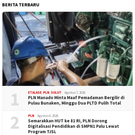
BERITA TERBARU
1
ETALASE
,
PLN
,
SULUT
Agustus 7, 2026
PLN Manado Minta Maaf Pemadaman Bergilir di
Pulau Bunaken, Minggu Dua PLTD Pulih Total
2
PLN
Agustus 6, 2026
Semarakkan HUT ke 81 RI, PLN Dorong
Digitalisasi Pendidikan di SMPN1 Palu Lewat
Program TJSL