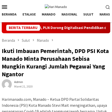
Loncat
Menu
ke
Mobile
konten
BERANDA
ETALASE
MANADO
NASIONAL
SULUT
NARASI
81 RI, PLN Dorong Digitalisasi Pendidikan di SMPN1 Palu Lewat 
BERITA TERBARU
Beranda
Sulut
Manado
Ikuti Imbauan Pemerintah, DPD PSI Kota
Manado Minta Perusahaan Sebisa
Mungkin Kurangi Jumlah Pegawai Yang
Ngantor
Admin
Maret 21, 2020
Harimanado.com, Manado – Ketua DPD Partai Solidaritas
Indonesia (PSI) Kota Manado Stevi Mait mengingatkan, upaya
penanganan Covid-19 adalah tanggungjawab bersama. Untuk