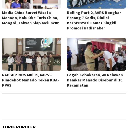
Media China Survei Wisata
Rolling Part 2, AARS Bongkar
Manado, Kalu Oke Turis China,
Pasang 7 Kadis, Dinilai
Mongol, Taiwan Siap Meluncur
Berprestasi Camat Singkil
Promosi Kadisnaker
RAPBDP 2025 Mulus, AARS –
Cegah Kebakaran, 40 Relawan
Pimdekot Manado Teken KUA-
Damkar Manado Disebar di 10
PPAS
Kecamatan
TOPIK POPULER