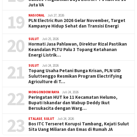
Juta VA
19
NASIONAL
Juli 27, 2026
PLN Electric Run 2026 Gelar November, Target
Kampanye Hidup Sehat dan Transisi Energi
20
SULUT
Juli 25, 2026
Hormati Jasa Pahlawan, Direktur Rizal Pastikan
Keandalan PLTU Palu 3 Topang Ketahanan
Energi Listrik…
21
SULUT
Juli 24, 2026
Topang Usaha Petani Bunga Krisan, PLN UID
Suluttenggo Resmikan Program Electrifying
Agriculture di T…
22
MONGONDOW RAYA
Juli 24, 2026
Peringatan HUT ke 11 Kecamatan Helumo,
Bupati Iskandar dan Wabup Deddy Ikut
Bersukacita dengan Warg…
23
ETALASE
,
SULUT
Juli 24, 2026
Bos ITC Terseret Korupsi Tambang, Kejati Sulut
Sita Uang Miliaran dan Emas di Rumah JA