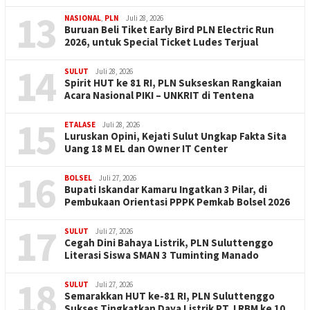
13
NASIONAL
,
PLN
Juli 28, 2026
Buruan Beli Tiket Early Bird PLN Electric Run
2026, untuk Special Ticket Ludes Terjual
14
SULUT
Juli 28, 2026
Spirit HUT ke 81 RI, PLN Sukseskan Rangkaian
Acara Nasional PIKI – UNKRIT di Tentena
15
ETALASE
Juli 28, 2026
Luruskan Opini, Kejati Sulut Ungkap Fakta Sita
Uang 18 M EL dan Owner IT Center
16
BOLSEL
Juli 27, 2026
Bupati Iskandar Kamaru Ingatkan 3 Pilar, di
Pembukaan Orientasi PPPK Pemkab Bolsel 2026
17
SULUT
Juli 27, 2026
Cegah Dini Bahaya Listrik, PLN Suluttenggo
Literasi Siswa SMAN 3 Tuminting Manado
18
SULUT
Juli 27, 2026
Semarakkan HUT ke-81 RI, PLN Suluttenggo
Sukses Tingkatkan Daya Listrik PT J RBM ke 10