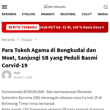
Loncat
Menu
ke
Mobile
konten
BERANDA
ETALASE
MANADO
NASIONAL
SULUT
NARASI
do PLN untuk HUT ke- 81 RI, 100 % Rasio Desa Gorontalo Berlistri
BERITA TERBARU
Beranda
Etalase
Para Tokoh Agama di Bongkudai dan
Moat, Sanjungi SB yang Peduli Basmi
Corvid-19
Ham
Maret 21, 2020
Harimanado.BONGKUDAI- Aksi kemanusiaan Relawan
Suhendro Boroma (SB) mencegah sebaran virus Corvid-19 di
Bolmong Timur terus berlanjut.
Pada Jumat (20/3) kemarin relawan SB baru sempat di empat