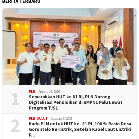
BERITA TERBARU
1
PLN
Agustus 6, 2026
Semarakkan HUT ke 81 RI, PLN Dorong
Digitalisasi Pendidikan di SMPN1 Palu Lewat
Program TJSL
2
PLN
,
SULUT
Agustus 6, 2026
Kado PLN untuk HUT ke- 81 RI, 100 % Rasio Desa
Gorontalo Berlistrik, Setelah Kabel Laut Listriki
P…