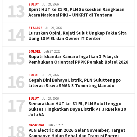
13
SULUT
Juli 28, 2026
Spirit HUT ke 81 RI, PLN Sukseskan Rangkaian
Acara Nasional PIKI – UNKRIT di Tentena
14
ETALASE
Juli 28, 2026
Luruskan Opini, Kejati Sulut Ungkap Fakta Sita
Uang 18 M EL dan Owner IT Center
15
BOLSEL
Juli 27, 2026
Bupati Iskandar Kamaru Ingatkan 3 Pilar, di
Pembukaan Orientasi PPPK Pemkab Bolsel 2026
16
SULUT
Juli 27, 2026
Cegah Dini Bahaya Listrik, PLN Suluttenggo
Literasi Siswa SMAN 3 Tuminting Manado
17
SULUT
Juli 27, 2026
Semarakkan HUT ke-81 RI, PLN Suluttenggo
Sukses Tingkatkan Daya Listrik PT J RBM ke 10
Juta VA
18
NASIONAL
Juli 27, 2026
PLN Electric Run 2026 Gelar November, Target
Kampanye Hidup Sehat dan Transisi Energi