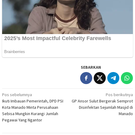
SEBARKAN
Navigasi
Pos sebelumnya
Pos berikutnya
Ikuti Imbauan Pemerintah, DPD PSI
GP Ansor Sulut Bergerak Semprot
pos
Kota Manado Minta Perusahaan
Disinfektan Sejumlah Masjid di
Sebisa Mungkin Kurangi Jumlah
Manado
Pegawai Yang Ngantor