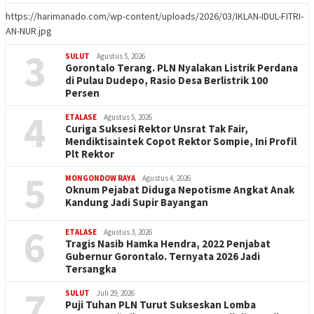
https://harimanado.com/wp-content/uploads/2026/03/IKLAN-IDUL-FITRI-
AN-NUR.jpg
3
SULUT
Agustus 5, 2026
Gorontalo Terang. PLN Nyalakan Listrik Perdana
di Pulau Dudepo, Rasio Desa Berlistrik 100
Persen
4
ETALASE
Agustus 5, 2026
Curiga Suksesi Rektor Unsrat Tak Fair,
Mendiktisaintek Copot Rektor Sompie, Ini Profil
Plt Rektor
5
MONGONDOW RAYA
Agustus 4, 2026
Oknum Pejabat Diduga Nepotisme Angkat Anak
Kandung Jadi Supir Bayangan
6
ETALASE
Agustus 3, 2026
Tragis Nasib Hamka Hendra, 2022 Penjabat
Gubernur Gorontalo. Ternyata 2026 Jadi
Tersangka
7
SULUT
Juli 29, 2026
Puji Tuhan PLN Turut Sukseskan Lomba