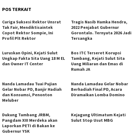
POS TERKAIT
Curiga Suksesi Rektor Unsrat
Tragis Nasib Hamka Hendra,
Tak Fair, Mendiktisaintek
2022 Penjabat Gubernur
Copot Rektor Sompie, Ini
Gorontalo. Ternyata 2026 Jadi
Profil Plt Rektor
Tersangka
Luruskan Opini, Kejati Sulut
Bos ITC Terseret Korupsi
Ungkap Fakta Sita Uang 18 M EL
Tambang, Kejati Sulut Sita
dan Owner IT Center
Uang Miliaran dan Emas di
Rumah JA
Nanda Lamadau Tuai Pujian
Nanda Lamadau Gelar Nobar
Gelar Nobar PD, Banjir Hadiah
Berhadiah Final PD, Acara
dan Konsumsi, Penonton
Diramaikan Lomba Domino
Meluber
Dukung Tambang JRBM,
Kejagung Ultimatum Kejati
Pangdam XIII Merdeka akan
Sulut Stop Usut MBG
Laporkan PETI di Bakan ke
Gubernur YSK