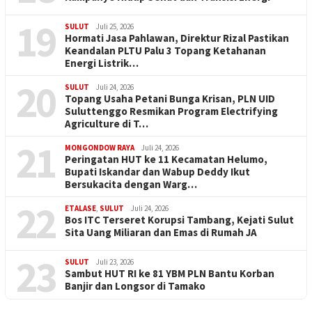
19
SULUT
Juli 25, 2026
Hormati Jasa Pahlawan, Direktur Rizal Pastikan
Keandalan PLTU Palu 3 Topang Ketahanan
Energi Listrik…
20
SULUT
Juli 24, 2026
Topang Usaha Petani Bunga Krisan, PLN UID
Suluttenggo Resmikan Program Electrifying
Agriculture di T…
21
MONGONDOW RAYA
Juli 24, 2026
Peringatan HUT ke 11 Kecamatan Helumo,
Bupati Iskandar dan Wabup Deddy Ikut
Bersukacita dengan Warg…
22
ETALASE
,
SULUT
Juli 24, 2026
Bos ITC Terseret Korupsi Tambang, Kejati Sulut
Sita Uang Miliaran dan Emas di Rumah JA
23
SULUT
Juli 23, 2026
Sambut HUT RI ke 81 YBM PLN Bantu Korban
Banjir dan Longsor di Tamako