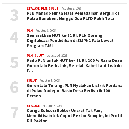
3
ETALASE
,
PLN
,
SULUT
Agustus 7, 2026
PLN Manado Minta Maaf Pemadaman Bergilir di
Pulau Bunaken, Minggu Dua PLTD Pulih Total
4
PLN
Agustus 6, 2026
Semarakkan HUT ke 81 RI, PLN Dorong
Digitalisasi Pendidikan di SMPN1 Palu Lewat
Program TJSL
5
PLN
,
SULUT
Agustus 6, 2026
Kado PLN untuk HUT ke- 81 RI, 100 % Rasio Desa
Gorontalo Berlistrik, Setelah Kabel Laut Listriki
P…
6
SULUT
Agustus 5, 2026
Gorontalo Terang. PLN Nyalakan Listrik Perdana
di Pulau Dudepo, Rasio Desa Berlistrik 100
Persen
7
ETALASE
Agustus 5, 2026
Curiga Suksesi Rektor Unsrat Tak Fair,
Mendiktisaintek Copot Rektor Sompie, Ini Profil
Plt Rektor