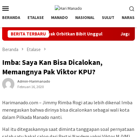
Loncat
Menu
ke
Mobile
konten
BERANDA
ETALASE
MANADO
NASIONAL
SULUT
NARASI
tif, Banyak Orbitkan Bibit Unggul
BERITA TERBARU
Jaga Listrik Andal Je
Beranda
Etalase
Imba: Saya Kan Bisa Dicalokan,
Memangnya Pak Viktor KPU?
Admin-Harimanado
Februari 16, 2020
Harimanado.com – Jimmy Rimba Rogi atau lebih dikenal Imba
menegaskan bahwa dirinya bisa dicalonkan sebagai wali kota
dalam Pilkada Manado nanti.
Hal itu ditegaskannya saat diminta tanggapan soal pernyataan
salah satu bakal calon dari Partai Nasdem yakni Viktor M (VM).