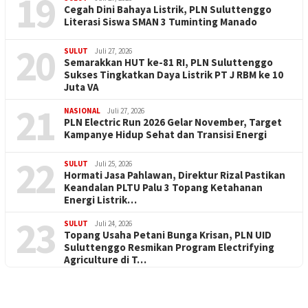
19
Cegah Dini Bahaya Listrik, PLN Suluttenggo
Literasi Siswa SMAN 3 Tuminting Manado
20
SULUT
Juli 27, 2026
Semarakkan HUT ke-81 RI, PLN Suluttenggo
Sukses Tingkatkan Daya Listrik PT J RBM ke 10
Juta VA
21
NASIONAL
Juli 27, 2026
PLN Electric Run 2026 Gelar November, Target
Kampanye Hidup Sehat dan Transisi Energi
22
SULUT
Juli 25, 2026
Hormati Jasa Pahlawan, Direktur Rizal Pastikan
Keandalan PLTU Palu 3 Topang Ketahanan
Energi Listrik…
23
SULUT
Juli 24, 2026
Topang Usaha Petani Bunga Krisan, PLN UID
Suluttenggo Resmikan Program Electrifying
Agriculture di T…