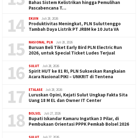
Bahas Sistem Kelistrikan hingga Pemulihan
Pascabencana T…
14
EKUIN
Juli 28, 2026
Produktivitas Meningkat, PLN Suluttenggo
Tambah Daya Listrik PT JRBM ke 10 Juta VA
15
NASIONAL
,
PLN
Juli 28, 2026
Buruan Beli Tiket Early Bird PLN Electric Run
2026, untuk Special Ticket Ludes Terjual
16
SULUT
Juli 28, 2026
Spirit HUT ke 81 RI, PLN Sukseskan Rangkaian
Acara Nasional PIKI – UNKRIT di Tentena
17
ETALASE
Juli 28, 2026
Luruskan Opini, Kejati Sulut Ungkap Fakta Sita
Uang 18 M EL dan Owner IT Center
18
BOLSEL
Juli 27, 2026
Bupati Iskandar Kamaru Ingatkan 3 Pilar, di
Pembukaan Orientasi PPPK Pemkab Bolsel 2026
SULUT
Juli 27, 2026