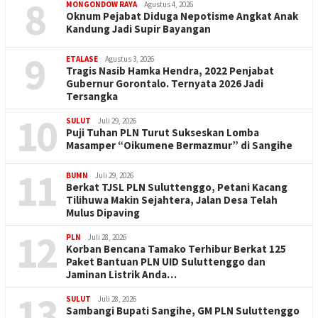
8
MONGONDOW RAYA
Agustus 4, 2026
Oknum Pejabat Diduga Nepotisme Angkat Anak
Kandung Jadi Supir Bayangan
9
ETALASE
Agustus 3, 2026
Tragis Nasib Hamka Hendra, 2022 Penjabat
Gubernur Gorontalo. Ternyata 2026 Jadi
Tersangka
10
SULUT
Juli 29, 2026
Puji Tuhan PLN Turut Sukseskan Lomba
Masamper “Oikumene Bermazmur” di Sangihe
11
BUMN
Juli 29, 2026
Berkat TJSL PLN Suluttenggo, Petani Kacang
Tilihuwa Makin Sejahtera, Jalan Desa Telah
Mulus Dipaving
12
PLN
Juli 28, 2026
Korban Bencana Tamako Terhibur Berkat 125
Paket Bantuan PLN UID Suluttenggo dan
Jaminan Listrik Anda…
13
SULUT
Juli 28, 2026
Sambangi Bupati Sangihe, GM PLN Suluttenggo