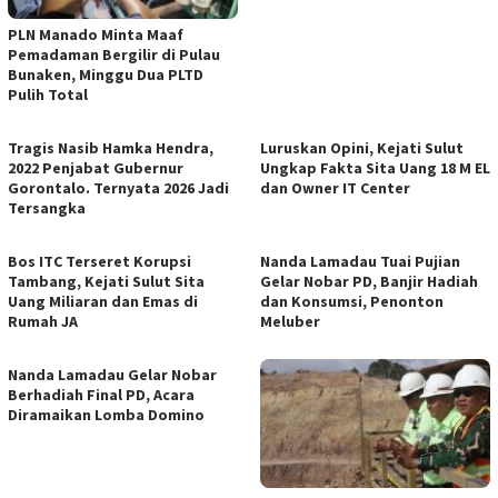
PLN Manado Minta Maaf
Pemadaman Bergilir di Pulau
Bunaken, Minggu Dua PLTD
Pulih Total
Tragis Nasib Hamka Hendra,
Luruskan Opini, Kejati Sulut
2022 Penjabat Gubernur
Ungkap Fakta Sita Uang 18 M EL
Gorontalo. Ternyata 2026 Jadi
dan Owner IT Center
Tersangka
Bos ITC Terseret Korupsi
Nanda Lamadau Tuai Pujian
Tambang, Kejati Sulut Sita
Gelar Nobar PD, Banjir Hadiah
Uang Miliaran dan Emas di
dan Konsumsi, Penonton
Rumah JA
Meluber
Nanda Lamadau Gelar Nobar
Berhadiah Final PD, Acara
Diramaikan Lomba Domino