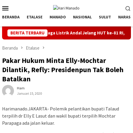
Loncat
Menu
ke
Mobile
konten
BERANDA
ETALASE
MANADO
NASIONAL
SULUT
NARASI
BERITA TERBARU
Jaga Listrik Andal Jelang HUT ke-81 RI, PLN UP3 Tahuna Ge
Beranda
Etalase
Pakar Hukum Minta Elly-Mochtar
Dilantik, Refly: Presidenpun Tak Boleh
Batalkan
Ham
Januari 15, 2020
Harimanado.JAKARTA- Polemik pelantikan bupati Talaud
terpilih dr Elly E Lasut dan wakil bupati terpilih Mochtar
Parapaga ada jalan keluar.