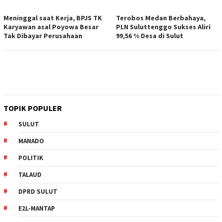
Meninggal saat Kerja, BPJS TK
Terobos Medan Berbahaya,
Karyawan asal Poyowa Besar
PLN Suluttenggo Sukses Aliri
Tak Dibayar Perusahaan
99,56 % Desa di Sulut
TOPIK POPULER
SULUT
MANADO
POLITIK
TALAUD
DPRD SULUT
E2L-MANTAP