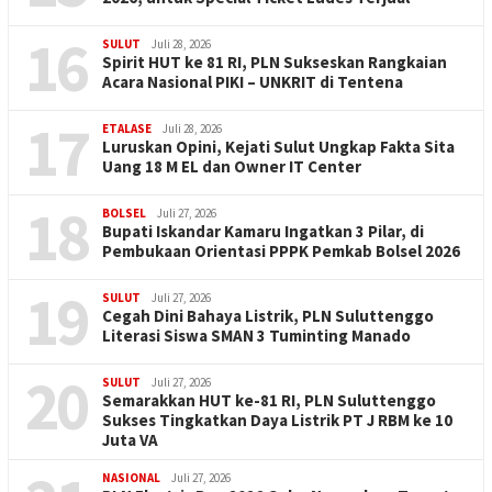
16
SULUT
Juli 28, 2026
Spirit HUT ke 81 RI, PLN Sukseskan Rangkaian
Acara Nasional PIKI – UNKRIT di Tentena
17
ETALASE
Juli 28, 2026
Luruskan Opini, Kejati Sulut Ungkap Fakta Sita
Uang 18 M EL dan Owner IT Center
18
BOLSEL
Juli 27, 2026
Bupati Iskandar Kamaru Ingatkan 3 Pilar, di
Pembukaan Orientasi PPPK Pemkab Bolsel 2026
19
SULUT
Juli 27, 2026
Cegah Dini Bahaya Listrik, PLN Suluttenggo
Literasi Siswa SMAN 3 Tuminting Manado
20
SULUT
Juli 27, 2026
Semarakkan HUT ke-81 RI, PLN Suluttenggo
Sukses Tingkatkan Daya Listrik PT J RBM ke 10
Juta VA
NASIONAL
Juli 27, 2026