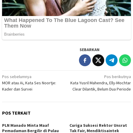
SEBARKAN
Navigasi
Pos sebelumnya
Pos berikutnya
MOR atau Ai, Kata Ses Noortje:
Kata Yusril Mahendra, Elly-Mochtar
pos
Kader dan Survei
Clear Dilantik, Belum Dua Periode
POS TERKAIT
PLN Manado Minta Maaf
Curiga Suksesi Rektor Unsrat
Pemadaman Bergilir di Pulau
Tak Fair, Mendiktisaintek