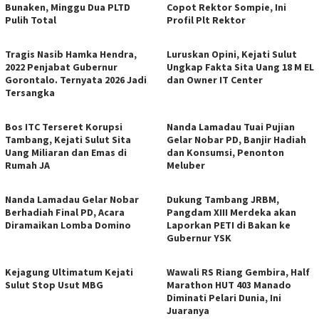
Bunaken, Minggu Dua PLTD
Copot Rektor Sompie, Ini
Pulih Total
Profil Plt Rektor
Tragis Nasib Hamka Hendra,
Luruskan Opini, Kejati Sulut
2022 Penjabat Gubernur
Ungkap Fakta Sita Uang 18 M EL
Gorontalo. Ternyata 2026 Jadi
dan Owner IT Center
Tersangka
Bos ITC Terseret Korupsi
Nanda Lamadau Tuai Pujian
Tambang, Kejati Sulut Sita
Gelar Nobar PD, Banjir Hadiah
Uang Miliaran dan Emas di
dan Konsumsi, Penonton
Rumah JA
Meluber
Nanda Lamadau Gelar Nobar
Dukung Tambang JRBM,
Berhadiah Final PD, Acara
Pangdam XIII Merdeka akan
Diramaikan Lomba Domino
Laporkan PETI di Bakan ke
Gubernur YSK
Kejagung Ultimatum Kejati
Wawali RS Riang Gembira, Half
Sulut Stop Usut MBG
Marathon HUT 403 Manado
Diminati Pelari Dunia, Ini
Juaranya