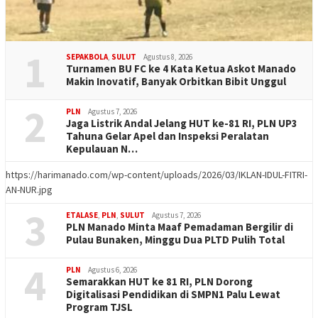
1
SEPAKBOLA
,
SULUT
Agustus 8, 2026
Turnamen BU FC ke 4 Kata Ketua Askot Manado
Makin Inovatif, Banyak Orbitkan Bibit Unggul
2
PLN
Agustus 7, 2026
Jaga Listrik Andal Jelang HUT ke-81 RI, PLN UP3
Tahuna Gelar Apel dan Inspeksi Peralatan
Kepulauan N…
https://harimanado.com/wp-content/uploads/2026/03/IKLAN-IDUL-FITRI-
AN-NUR.jpg
3
ETALASE
,
PLN
,
SULUT
Agustus 7, 2026
PLN Manado Minta Maaf Pemadaman Bergilir di
Pulau Bunaken, Minggu Dua PLTD Pulih Total
4
PLN
Agustus 6, 2026
Semarakkan HUT ke 81 RI, PLN Dorong
Digitalisasi Pendidikan di SMPN1 Palu Lewat
Program TJSL