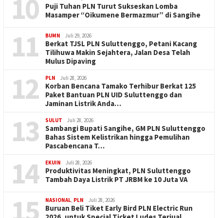
10
Puji Tuhan PLN Turut Sukseskan Lomba
Masamper “Oikumene Bermazmur” di Sangihe
11
BUMN
Juli 29, 2026
Berkat TJSL PLN Suluttenggo, Petani Kacang
Tilihuwa Makin Sejahtera, Jalan Desa Telah
Mulus Dipaving
12
PLN
Juli 28, 2026
Korban Bencana Tamako Terhibur Berkat 125
Paket Bantuan PLN UID Suluttenggo dan
Jaminan Listrik Anda…
13
SULUT
Juli 28, 2026
Sambangi Bupati Sangihe, GM PLN Suluttenggo
Bahas Sistem Kelistrikan hingga Pemulihan
Pascabencana T…
14
EKUIN
Juli 28, 2026
Produktivitas Meningkat, PLN Suluttenggo
Tambah Daya Listrik PT JRBM ke 10 Juta VA
15
NASIONAL
,
PLN
Juli 28, 2026
Buruan Beli Tiket Early Bird PLN Electric Run
2026, untuk Special Ticket Ludes Terjual