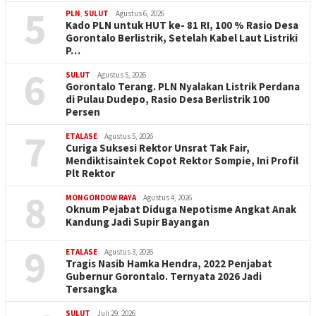
5
PLN
,
SULUT
Agustus 6, 2026
Kado PLN untuk HUT ke- 81 RI, 100 % Rasio Desa
Gorontalo Berlistrik, Setelah Kabel Laut Listriki
P…
6
SULUT
Agustus 5, 2026
Gorontalo Terang. PLN Nyalakan Listrik Perdana
di Pulau Dudepo, Rasio Desa Berlistrik 100
Persen
7
ETALASE
Agustus 5, 2026
Curiga Suksesi Rektor Unsrat Tak Fair,
Mendiktisaintek Copot Rektor Sompie, Ini Profil
Plt Rektor
8
MONGONDOW RAYA
Agustus 4, 2026
Oknum Pejabat Diduga Nepotisme Angkat Anak
Kandung Jadi Supir Bayangan
9
ETALASE
Agustus 3, 2026
Tragis Nasib Hamka Hendra, 2022 Penjabat
Gubernur Gorontalo. Ternyata 2026 Jadi
Tersangka
SULUT
Juli 29, 2026