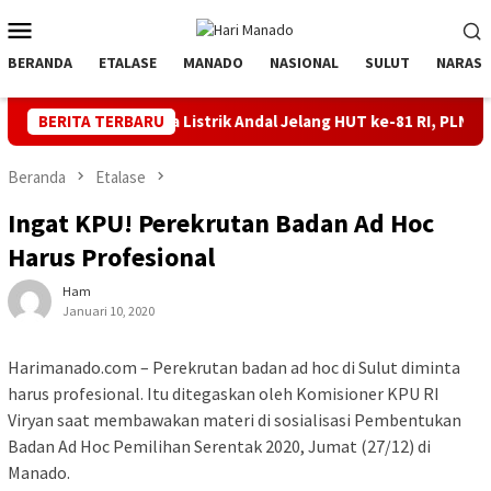
Loncat
Menu
ke
Mobile
konten
BERANDA
ETALASE
MANADO
NASIONAL
SULUT
NARASI
Jaga Listrik Andal Jelang HUT ke-81 RI, PLN UP3 Tahuna Gela
BERITA TERBARU
Beranda
Etalase
Ingat KPU! Perekrutan Badan Ad Hoc
Harus Profesional
Ham
Januari 10, 2020
Harimanado.com – Perekrutan badan ad hoc di Sulut diminta
harus profesional. Itu ditegaskan oleh Komisioner KPU RI
Viryan saat membawakan materi di sosialisasi Pembentukan
Badan Ad Hoc Pemilihan Serentak 2020, Jumat (27/12) di
Manado.