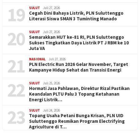
19
SULUT
Juli 27, 2026
Cegah Dini Bahaya Listrik, PLN Suluttenggo
Literasi Siswa SMAN 3 Tuminting Manado
20
SULUT
Juli 27, 2026
Semarakkan HUT ke-81 RI, PLN Suluttenggo
Sukses Tingkatkan Daya Listrik PT J RBM ke 10
Juta VA
21
NASIONAL
Juli 27, 2026
PLN Electric Run 2026 Gelar November, Target
Kampanye Hidup Sehat dan Transisi Energi
22
SULUT
Juli 25, 2026
Hormati Jasa Pahlawan, Direktur Rizal Pastikan
Keandalan PLTU Palu 3 Topang Ketahanan
Energi Listrik…
23
SULUT
Juli 24, 2026
Topang Usaha Petani Bunga Krisan, PLN UID
Suluttenggo Resmikan Program Electrifying
Agriculture di T…