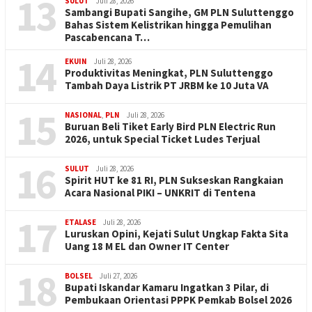
13
SULUT
Juli 28, 2026
Sambangi Bupati Sangihe, GM PLN Suluttenggo
Bahas Sistem Kelistrikan hingga Pemulihan
Pascabencana T…
14
EKUIN
Juli 28, 2026
Produktivitas Meningkat, PLN Suluttenggo
Tambah Daya Listrik PT JRBM ke 10 Juta VA
15
NASIONAL
,
PLN
Juli 28, 2026
Buruan Beli Tiket Early Bird PLN Electric Run
2026, untuk Special Ticket Ludes Terjual
16
SULUT
Juli 28, 2026
Spirit HUT ke 81 RI, PLN Sukseskan Rangkaian
Acara Nasional PIKI – UNKRIT di Tentena
17
ETALASE
Juli 28, 2026
Luruskan Opini, Kejati Sulut Ungkap Fakta Sita
Uang 18 M EL dan Owner IT Center
18
BOLSEL
Juli 27, 2026
Bupati Iskandar Kamaru Ingatkan 3 Pilar, di
Pembukaan Orientasi PPPK Pemkab Bolsel 2026