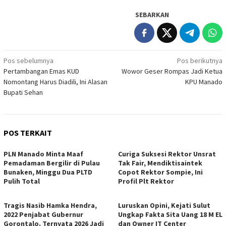
SEBARKAN
Navigasi
Pos sebelumnya
Pos berikutnya
Pertambangan Emas KUD
Wowor Geser Rompas Jadi Ketua
pos
Nomontang Harus Diadili, Ini Alasan
KPU Manado
Bupati Sehan
POS TERKAIT
PLN Manado Minta Maaf
Curiga Suksesi Rektor Unsrat
Pemadaman Bergilir di Pulau
Tak Fair, Mendiktisaintek
Bunaken, Minggu Dua PLTD
Copot Rektor Sompie, Ini
Pulih Total
Profil Plt Rektor
Tragis Nasib Hamka Hendra,
Luruskan Opini, Kejati Sulut
2022 Penjabat Gubernur
Ungkap Fakta Sita Uang 18 M EL
Gorontalo. Ternyata 2026 Jadi
dan Owner IT Center