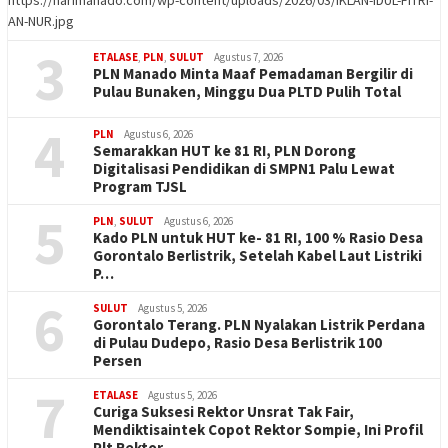
AN-NUR.jpg
3
ETALASE
,
PLN
,
SULUT
Agustus 7, 2026
PLN Manado Minta Maaf Pemadaman Bergilir di
Pulau Bunaken, Minggu Dua PLTD Pulih Total
4
PLN
Agustus 6, 2026
Semarakkan HUT ke 81 RI, PLN Dorong
Digitalisasi Pendidikan di SMPN1 Palu Lewat
Program TJSL
5
PLN
,
SULUT
Agustus 6, 2026
Kado PLN untuk HUT ke- 81 RI, 100 % Rasio Desa
Gorontalo Berlistrik, Setelah Kabel Laut Listriki
P…
6
SULUT
Agustus 5, 2026
Gorontalo Terang. PLN Nyalakan Listrik Perdana
di Pulau Dudepo, Rasio Desa Berlistrik 100
Persen
7
ETALASE
Agustus 5, 2026
Curiga Suksesi Rektor Unsrat Tak Fair,
Mendiktisaintek Copot Rektor Sompie, Ini Profil
Plt Rektor