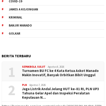
COVID-19
JAMES A KOJONGIAN
KRIMINAL
BANJIR MANADO
GOLKAR
BERITA TERBARU
1
SEPAKBOLA
,
SULUT
Agustus 8, 2026
Turnamen BU FC ke 4 Kata Ketua Askot Manado
Makin Inovatif, Banyak Orbitkan Bibit Unggul
2
PLN
Agustus 7, 2026
Jaga Listrik Andal Jelang HUT ke-81 RI, PLN UP3
Tahuna Gelar Apel dan Inspeksi Peralatan
Kepulauan N…
https://harimanado.com/wp-content/uploads/2026/03/IKLAN-IDUL-FITRI-