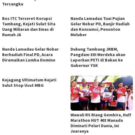
Tersangka
Bos ITC Terseret Korupsi
Nanda Lamadau Tuai Pujian
Tambang, Kejati Sulut Sita
Gelar Nobar PD, Banjir Hadiah
Uang Miliaran dan Emas di
dan Konsumsi, Penonton
Rumah JA
Meluber
Nanda Lamadau Gelar Nobar
Dukung Tambang JRBM,
Berhadiah Final PD, Acara
Pangdam XIII Merdeka akan
Diramaikan Lomba Domino
Laporkan PETI di Bakan ke
Gubernur YSK
Kejagung Ultimatum Kejati
Sulut Stop Usut MBG
Wawali RS Riang Gembira, Half
Marathon HUT 403 Manado
Diminati Pelari Dunia, Ini
Juaranya