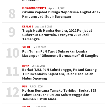
8
MONGONDOW RAYA
Agustus 4, 2026
Oknum Pejabat Diduga Nepotisme Angkat Anak
Kandung Jadi Supir Bayangan
9
ETALASE
Agustus 3, 2026
Tragis Nasib Hamka Hendra, 2022 Penjabat
Gubernur Gorontalo. Ternyata 2026 Jadi
Tersangka
10
SULUT
Juli 29, 2026
Puji Tuhan PLN Turut Sukseskan Lomba
Masamper “Oikumene Bermazmur” di Sangihe
11
BUMN
Juli 29, 2026
Berkat TJSL PLN Suluttenggo, Petani Kacang
Tilihuwa Makin Sejahtera, Jalan Desa Telah
Mulus Dipaving
12
PLN
Juli 28, 2026
Korban Bencana Tamako Terhibur Berkat 125
Paket Bantuan PLN UID Suluttenggo dan
Jaminan Listrik Anda…