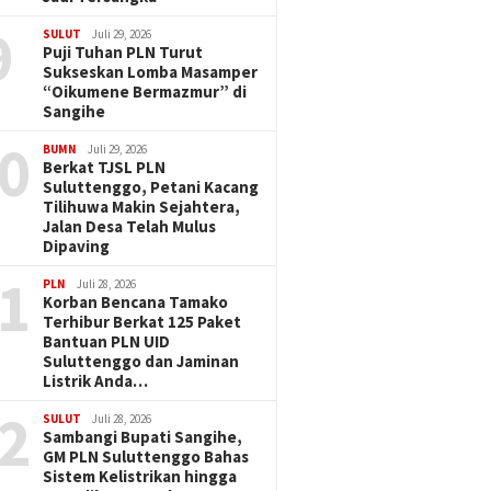
9
SULUT
Juli 29, 2026
Puji Tuhan PLN Turut
Sukseskan Lomba Masamper
“Oikumene Bermazmur” di
Sangihe
0
BUMN
Juli 29, 2026
Berkat TJSL PLN
Suluttenggo, Petani Kacang
Tilihuwa Makin Sejahtera,
Jalan Desa Telah Mulus
Dipaving
1
PLN
Juli 28, 2026
Korban Bencana Tamako
Terhibur Berkat 125 Paket
Bantuan PLN UID
Suluttenggo dan Jaminan
Listrik Anda…
2
SULUT
Juli 28, 2026
Sambangi Bupati Sangihe,
GM PLN Suluttenggo Bahas
Sistem Kelistrikan hingga