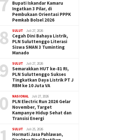
7
Bupati Iskandar Kamaru
Ingatkan 3 Pilar, di
Pembukaan Orientasi PPPK
Pemkab Bolsel 2026
8
SULUT
Juli 27, 2026
Cegah Dini Bahaya Listrik,
PLN Suluttenggo Literasi
Siswa SMAN 3 Tuminting
Manado
9
SULUT
Juli 27, 2026
Semarakkan HUT ke-81 RI,
PLN Suluttenggo Sukses
Tingkatkan Daya Listrik PT J
RBM ke 10 Juta VA
0
NASIONAL
Juli 27, 2026
PLN Electric Run 2026 Gelar
November, Target
Kampanye Hidup Sehat dan
Transisi Energi
1
SULUT
Juli 25, 2026
Hormati Jasa Pahlawan,
Direktur Rizal Pastikan