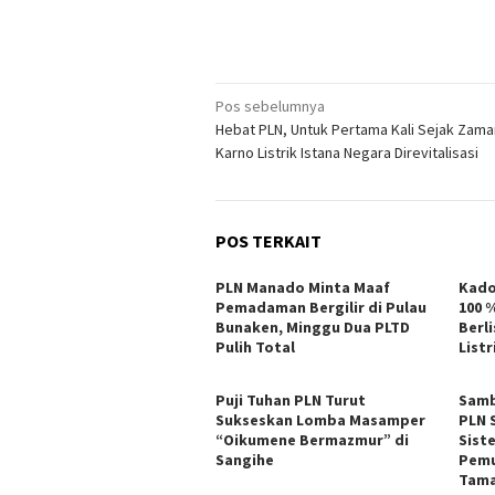
Navigasi
Pos sebelumnya
Hebat PLN, Untuk Pertama Kali Sejak Zam
pos
Karno Listrik Istana Negara Direvitalisasi
POS TERKAIT
PLN Manado Minta Maaf
Kado
Pemadaman Bergilir di Pulau
100 
Bunaken, Minggu Dua PLTD
Berli
Pulih Total
List
Puji Tuhan PLN Turut
Samb
Sukseskan Lomba Masamper
PLN 
“Oikumene Bermazmur” di
Sist
Sangihe
Pemu
Tam