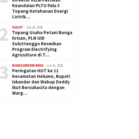
Keandalan PLTU Palu 3
Topang Ketahanan Energi
Listrik…
2
SULUT
Juli 24, 2026
Topang Usaha Petani Bunga
Krisan, PLN UID
Suluttenggo Resmikan
Program Electrifying
Agriculture di T…
3
MONGONDOW RAYA
Juli 24, 2026
Peringatan HUT ke 11
Kecamatan Helumo, Bupati
Iskandar dan Wabup Deddy
Ikut Bersukacita dengan
Warg…