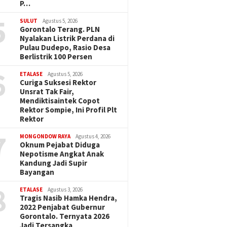
P…
5
SULUT
Agustus 5, 2026
Gorontalo Terang. PLN
Nyalakan Listrik Perdana di
Pulau Dudepo, Rasio Desa
Berlistrik 100 Persen
6
ETALASE
Agustus 5, 2026
Curiga Suksesi Rektor
Unsrat Tak Fair,
Mendiktisaintek Copot
Rektor Sompie, Ini Profil Plt
Rektor
7
MONGONDOW RAYA
Agustus 4, 2026
Oknum Pejabat Diduga
Nepotisme Angkat Anak
Kandung Jadi Supir
Bayangan
8
ETALASE
Agustus 3, 2026
Tragis Nasib Hamka Hendra,
2022 Penjabat Gubernur
Gorontalo. Ternyata 2026
Jadi Tersangka