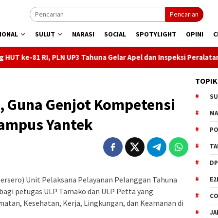
Pencarian
IONAL
SULUT
NARASI
SOCIAL
SPOTYLIGHT
OPINI
C
LN UP3 Tahuna Gelar Apel dan Inspeksi Peralatan Kepulauan Nusa 
TOPIK
S
N, Guna Genjot Kompetensi
M
Kampus Yantek
PO
TA
DP
rsero) Unit Pelaksana Pelayanan Pelanggan Tahuna
E2
bagi petugas ULP Tamako dan ULP Petta yang
CO
matan, Kesehatan, Kerja, Lingkungan, dan Keamanan di
JA