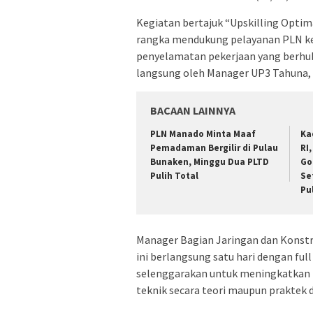
Kegiatan bertajuk “Upskilling Optima
rangka mendukung pelayanan PLN ke
penyelamatan pekerjaan yang berhub
langsung oleh Manager UP3 Tahuna,
BACAAN LAINNYA
PLN Manado Minta Maaf
Ka
Pemadaman Bergilir di Pulau
RI
Bunaken, Minggu Dua PLTD
Go
Pulih Total
Se
Pu
Manager Bagian Jaringan dan Konstr
ini berlangsung satu hari dengan full
selenggarakan untuk meningkatkan k
teknik secara teori maupun praktek d