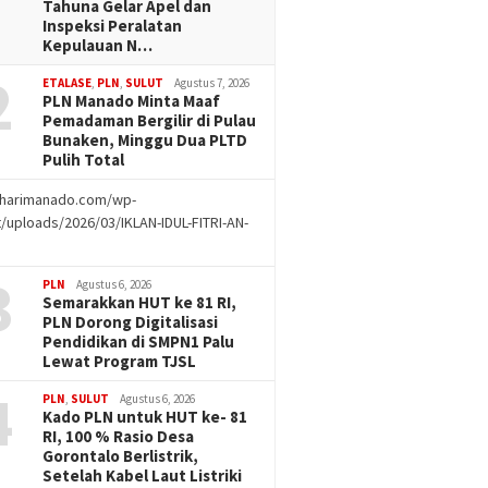
Tahuna Gelar Apel dan
Inspeksi Peralatan
Kepulauan N…
2
ETALASE
,
PLN
,
SULUT
Agustus 7, 2026
PLN Manado Minta Maaf
Pemadaman Bergilir di Pulau
Bunaken, Minggu Dua PLTD
Pulih Total
//harimanado.com/wp-
/uploads/2026/03/IKLAN-IDUL-FITRI-AN-
g
3
PLN
Agustus 6, 2026
Semarakkan HUT ke 81 RI,
PLN Dorong Digitalisasi
Pendidikan di SMPN1 Palu
Lewat Program TJSL
4
PLN
,
SULUT
Agustus 6, 2026
Kado PLN untuk HUT ke- 81
RI, 100 % Rasio Desa
Gorontalo Berlistrik,
Setelah Kabel Laut Listriki