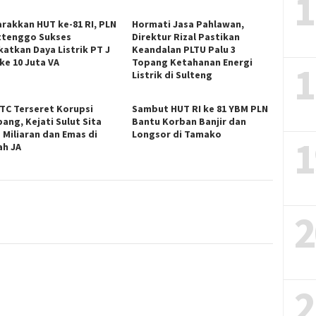
1
rakkan HUT ke-81 RI, PLN
Hormati Jasa Pahlawan,
ttenggo Sukses
Direktur Rizal Pastikan
katkan Daya Listrik PT J
Keandalan PLTU Palu 3
ke 10 Juta VA
Topang Ketahanan Energi
1
Listrik di Sulteng
ITC Terseret Korupsi
Sambut HUT RI ke 81 YBM PLN
ang, Kejati Sulut Sita
Bantu Korban Banjir dan
 Miliaran dan Emas di
Longsor di Tamako
1
h JA
2
2