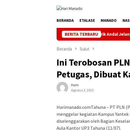
Loncat
ke
konten
BERANDA
ETALASE
MANADO
NAS
Jaga Listrik Andal Jelang HUT ke-81 RI, P
BERITA TERBARU
Beranda
Sulut
Ini Terobosan PL
Petugas, Dibuat 
Ham
Agustus 3, 2023
Harimanado.comTahuna – PT PLN (Pe
menggelar kegiatan Kampus Yantek 
diselenggarakan oleh Bagian Kesela
Aula Kantor UP3 Tahuna (11/07).