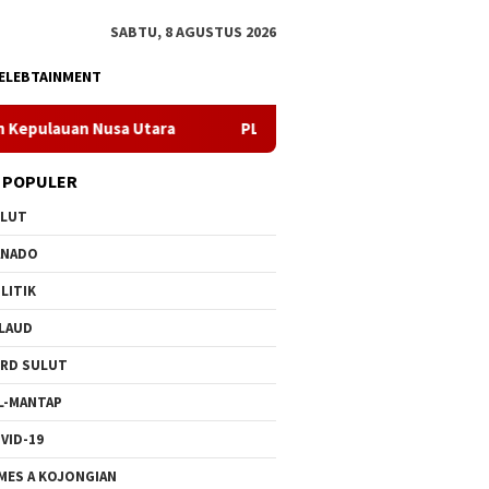
SABTU, 8 AGUSTUS 2026
ELEBTAINMENT
Utara
PLN Manado Minta Maaf Pemadaman Bergilir di Pula
 POPULER
ULUT
ANADO
LITIK
LAUD
RD SULUT
L-MANTAP
VID-19
MES A KOJONGIAN