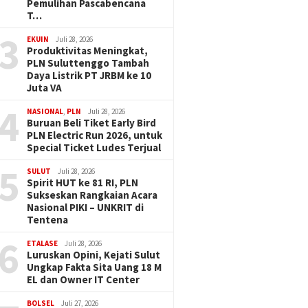
Pemulihan Pascabencana
T…
3
EKUIN
Juli 28, 2026
Produktivitas Meningkat,
PLN Suluttenggo Tambah
Daya Listrik PT JRBM ke 10
Juta VA
4
NASIONAL
,
PLN
Juli 28, 2026
Buruan Beli Tiket Early Bird
PLN Electric Run 2026, untuk
Special Ticket Ludes Terjual
5
SULUT
Juli 28, 2026
Spirit HUT ke 81 RI, PLN
Sukseskan Rangkaian Acara
Nasional PIKI – UNKRIT di
Tentena
6
ETALASE
Juli 28, 2026
Luruskan Opini, Kejati Sulut
Ungkap Fakta Sita Uang 18 M
EL dan Owner IT Center
BOLSEL
Juli 27, 2026