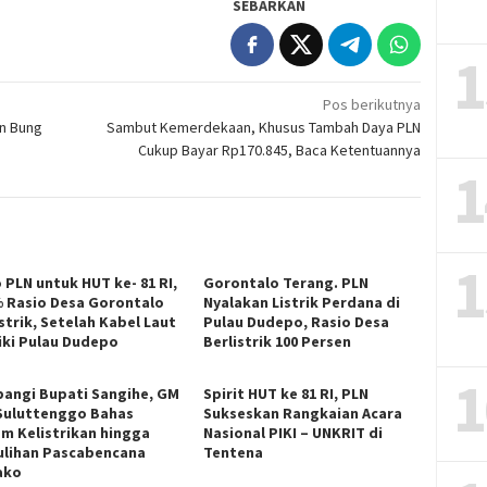
SEBARKAN
1
Pos berikutnya
an Bung
Sambut Kemerdekaan, Khusus Tambah Daya PLN
Cukup Bayar Rp170.845, Baca Ketentuannya
1
1
 PLN untuk HUT ke- 81 RI,
Gorontalo Terang. PLN
% Rasio Desa Gorontalo
Nyalakan Listrik Perdana di
strik, Setelah Kabel Laut
Pulau Dudepo, Rasio Desa
riki Pulau Dudepo
Berlistrik 100 Persen
1
angi Bupati Sangihe, GM
Spirit HUT ke 81 RI, PLN
Suluttenggo Bahas
Sukseskan Rangkaian Acara
em Kelistrikan hingga
Nasional PIKI – UNKRIT di
lihan Pascabencana
Tentena
ako