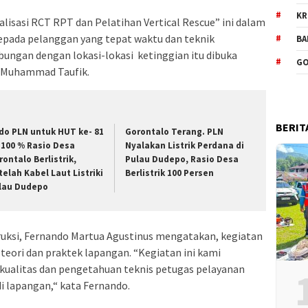
KR
lisasi RCT RPT dan Pelatihan Vertical Rescue” ini dalam
pada pelanggan yang tepat waktu dan teknik
BA
ungan dengan lokasi-lokasi ketinggian itu dibuka
GO
 Muhammad Taufik.
BERIT
do PLN untuk HUT ke- 81
Gorontalo Terang. PLN
, 100 % Rasio Desa
Nyalakan Listrik Perdana di
rontalo Berlistrik,
Pulau Dudepo, Rasio Desa
telah Kabel Laut Listriki
Berlistrik 100 Persen
lau Dudepo
uksi, Fernando Martua Agustinus mengatakan, kegiatan
 teori dan praktek lapangan. “Kegiatan ini kami
ualitas dan pengetahuan teknis petugas pelayanan
i lapangan,“ kata Fernando.