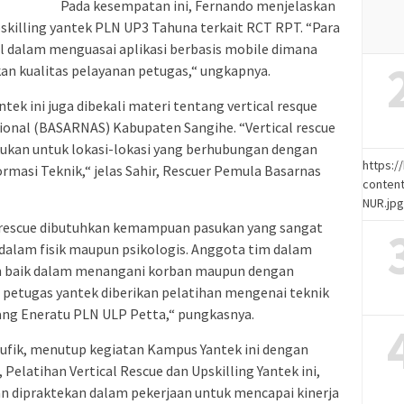
Pada kesempatan ini, Fernando menjelaskan
skilling yantek PLN UP3 Tahuna terkait RCT RPT. “Para
l dalam menguasai aplikasi berbasis mobile dimana
an kualitas pelayanan petugas,“ ungkapnya.
tek ini juga dibekali materi tentang vertical resque
ional (BASARNAS) Kabupaten Sangihe. “Vertical rescue
ukan untuk lokasi-lokasi yang berhubungan dengan
https:
masi Teknik,“ jelas Sahir, Rescuer Pemula Basarnas
content
NUR.jp
 rescue dibutuhkan kemampuan pasukan yang sangat
dalam fisik maupun psikologis. Anggota tim dalam
ian baik dalam menangani korban maupun dengan
 petugas yantek diberikan pelatihan mengenai teknik
dang Eneratu PLN ULP Petta,“ pungkasnya.
ik, menutup kegiatan Kampus Yantek ini dengan
Pelatihan Vertical Rescue dan Upskilling Yantek ini,
 dipraktekan dalam pekerjaan untuk mencapai kinerja