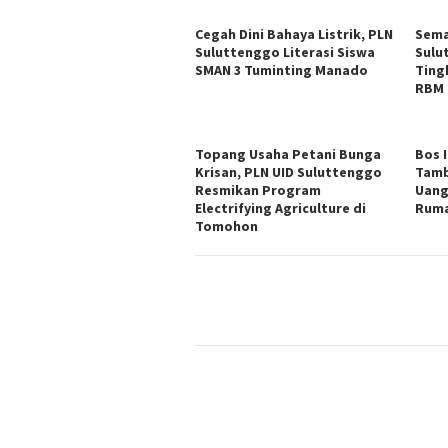
Cegah Dini Bahaya Listrik, PLN
Sema
Suluttenggo Literasi Siswa
Sulu
SMAN 3 Tuminting Manado
Ting
RBM 
Topang Usaha Petani Bunga
Bos 
Krisan, PLN UID Suluttenggo
Tamb
Resmikan Program
Uang
Electrifying Agriculture di
Ruma
Tomohon