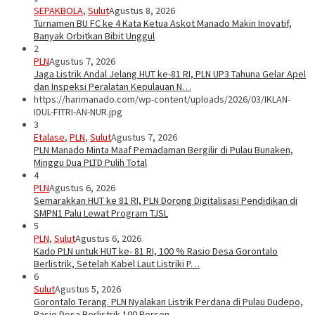
SEPAKBOLA
,
Sulut
Agustus 8, 2026
Turnamen BU FC ke 4 Kata Ketua Askot Manado Makin Inovatif,
Banyak Orbitkan Bibit Unggul
2
PLN
Agustus 7, 2026
Jaga Listrik Andal Jelang HUT ke-81 RI, PLN UP3 Tahuna Gelar Apel
dan Inspeksi Peralatan Kepulauan N…
https://harimanado.com/wp-content/uploads/2026/03/IKLAN-
IDUL-FITRI-AN-NUR.jpg
3
Etalase
,
PLN
,
Sulut
Agustus 7, 2026
PLN Manado Minta Maaf Pemadaman Bergilir di Pulau Bunaken,
Minggu Dua PLTD Pulih Total
4
PLN
Agustus 6, 2026
Semarakkan HUT ke 81 RI, PLN Dorong Digitalisasi Pendidikan di
SMPN1 Palu Lewat Program TJSL
5
PLN
,
Sulut
Agustus 6, 2026
Kado PLN untuk HUT ke- 81 RI, 100 % Rasio Desa Gorontalo
Berlistrik, Setelah Kabel Laut Listriki P…
6
Sulut
Agustus 5, 2026
Gorontalo Terang. PLN Nyalakan Listrik Perdana di Pulau Dudepo,
Rasio Desa Berlistrik 100 Persen