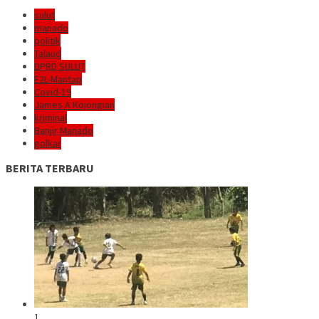
sulut
manado
politik
Talaud
DPRD SULUT
E2L-Mantap
Covid-19
James A Kojongian
kriminal
Banjir Manado
golkar
BERITA TERBARU
1