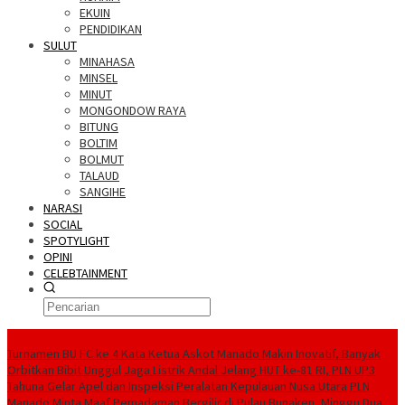
EKUIN
PENDIDIKAN
SULUT
MINAHASA
MINSEL
MINUT
MONGONDOW RAYA
BITUNG
BOLTIM
BOLMUT
TALAUD
SANGIHE
NARASI
SOCIAL
SPOTYLIGHT
OPINI
CELEBTAINMENT
BERITA TERBARU
Turnamen BU FC ke 4 Kata Ketua Askot Manado Makin Inovatif, Banyak
Orbitkan Bibit Unggul
Jaga Listrik Andal Jelang HUT ke-81 RI, PLN UP3
Tahuna Gelar Apel dan Inspeksi Peralatan Kepulauan Nusa Utara
PLN
Manado Minta Maaf Pemadaman Bergilir di Pulau Bunaken, Minggu Dua