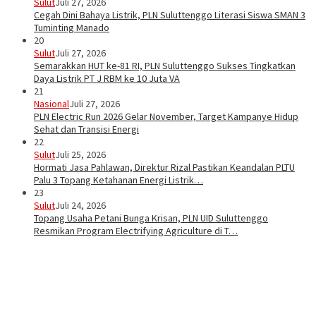
Sulut
Juli 27, 2026
Cegah Dini Bahaya Listrik, PLN Suluttenggo Literasi Siswa SMAN 3
Tuminting Manado
20
Sulut
Juli 27, 2026
Semarakkan HUT ke-81 RI, PLN Suluttenggo Sukses Tingkatkan
Daya Listrik PT J RBM ke 10 Juta VA
21
Nasional
Juli 27, 2026
PLN Electric Run 2026 Gelar November, Target Kampanye Hidup
Sehat dan Transisi Energi
22
Sulut
Juli 25, 2026
Hormati Jasa Pahlawan, Direktur Rizal Pastikan Keandalan PLTU
Palu 3 Topang Ketahanan Energi Listrik…
23
Sulut
Juli 24, 2026
Topang Usaha Petani Bunga Krisan, PLN UID Suluttenggo
Resmikan Program Electrifying Agriculture di T…