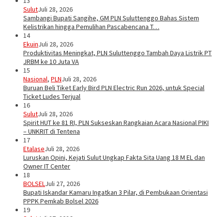
13
Sulut
Juli 28, 2026
Sambangi Bupati Sangihe, GM PLN Suluttenggo Bahas Sistem
Kelistrikan hingga Pemulihan Pascabencana T…
14
Ekuin
Juli 28, 2026
Produktivitas Meningkat, PLN Suluttenggo Tambah Daya Listrik PT
JRBM ke 10 Juta VA
15
Nasional
,
PLN
Juli 28, 2026
Buruan Beli Tiket Early Bird PLN Electric Run 2026, untuk Special
Ticket Ludes Terjual
16
Sulut
Juli 28, 2026
Spirit HUT ke 81 RI, PLN Sukseskan Rangkaian Acara Nasional PIKI
– UNKRIT di Tentena
17
Etalase
Juli 28, 2026
Luruskan Opini, Kejati Sulut Ungkap Fakta Sita Uang 18 M EL dan
Owner IT Center
18
BOLSEL
Juli 27, 2026
Bupati Iskandar Kamaru Ingatkan 3 Pilar, di Pembukaan Orientasi
PPPK Pemkab Bolsel 2026
19