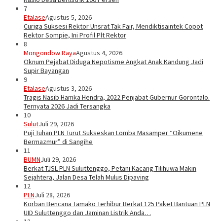
7
Etalase
Agustus 5, 2026
Curiga Suksesi Rektor Unsrat Tak Fair, Mendiktisaintek Copot
Rektor Sompie, Ini Profil Plt Rektor
8
Mongondow Raya
Agustus 4, 2026
Oknum Pejabat Diduga Nepotisme Angkat Anak Kandung Jadi
Supir Bayangan
9
Etalase
Agustus 3, 2026
Tragis Nasib Hamka Hendra, 2022 Penjabat Gubernur Gorontalo.
Ternyata 2026 Jadi Tersangka
10
Sulut
Juli 29, 2026
Puji Tuhan PLN Turut Sukseskan Lomba Masamper “Oikumene
Bermazmur” di Sangihe
11
BUMN
Juli 29, 2026
Berkat TJSL PLN Suluttenggo, Petani Kacang Tilihuwa Makin
Sejahtera, Jalan Desa Telah Mulus Dipaving
12
PLN
Juli 28, 2026
Korban Bencana Tamako Terhibur Berkat 125 Paket Bantuan PLN
UID Suluttenggo dan Jaminan Listrik Anda…