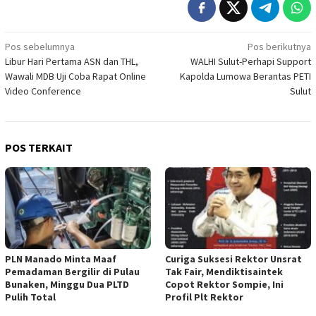
Navigasi
Pos sebelumnya
Pos berikutnya
Libur Hari Pertama ASN dan THL,
WALHI Sulut-Perhapi Support
pos
Wawali MDB Uji Coba Rapat Online
Kapolda Lumowa Berantas PETI
Video Conference
Sulut
POS TERKAIT
PLN Manado Minta Maaf
Curiga Suksesi Rektor Unsrat
Pemadaman Bergilir di Pulau
Tak Fair, Mendiktisaintek
Bunaken, Minggu Dua PLTD
Copot Rektor Sompie, Ini
Pulih Total
Profil Plt Rektor