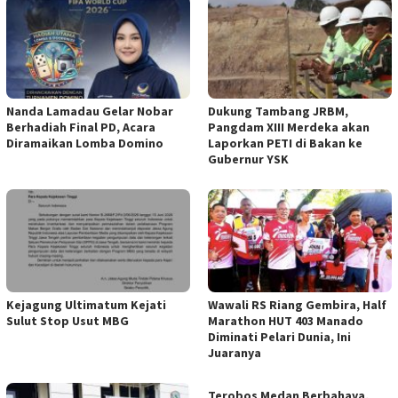
Nanda Lamadau Gelar Nobar
Dukung Tambang JRBM,
Berhadiah Final PD, Acara
Pangdam XIII Merdeka akan
Diramaikan Lomba Domino
Laporkan PETI di Bakan ke
Gubernur YSK
Kejagung Ultimatum Kejati
Wawali RS Riang Gembira, Half
Sulut Stop Usut MBG
Marathon HUT 403 Manado
Diminati Pelari Dunia, Ini
Juaranya
Terobos Medan Berbahaya,