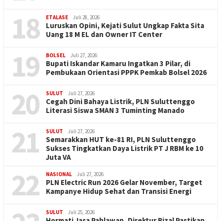
18
ETALASE
Juli 28, 2026
Luruskan Opini, Kejati Sulut Ungkap Fakta Sita
Uang 18 M EL dan Owner IT Center
19
BOLSEL
Juli 27, 2026
Bupati Iskandar Kamaru Ingatkan 3 Pilar, di
Pembukaan Orientasi PPPK Pemkab Bolsel 2026
20
SULUT
Juli 27, 2026
Cegah Dini Bahaya Listrik, PLN Suluttenggo
Literasi Siswa SMAN 3 Tuminting Manado
21
SULUT
Juli 27, 2026
Semarakkan HUT ke-81 RI, PLN Suluttenggo
Sukses Tingkatkan Daya Listrik PT J RBM ke 10
Juta VA
22
NASIONAL
Juli 27, 2026
PLN Electric Run 2026 Gelar November, Target
Kampanye Hidup Sehat dan Transisi Energi
SULUT
Juli 25, 2026
Hormati Jasa Pahlawan, Direktur Rizal Pastikan