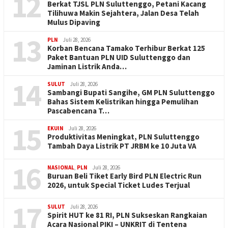
12
Berkat TJSL PLN Suluttenggo, Petani Kacang
Tilihuwa Makin Sejahtera, Jalan Desa Telah
Mulus Dipaving
13
PLN
Juli 28, 2026
Korban Bencana Tamako Terhibur Berkat 125
Paket Bantuan PLN UID Suluttenggo dan
Jaminan Listrik Anda…
14
SULUT
Juli 28, 2026
Sambangi Bupati Sangihe, GM PLN Suluttenggo
Bahas Sistem Kelistrikan hingga Pemulihan
Pascabencana T…
15
EKUIN
Juli 28, 2026
Produktivitas Meningkat, PLN Suluttenggo
Tambah Daya Listrik PT JRBM ke 10 Juta VA
16
NASIONAL
,
PLN
Juli 28, 2026
Buruan Beli Tiket Early Bird PLN Electric Run
2026, untuk Special Ticket Ludes Terjual
17
SULUT
Juli 28, 2026
Spirit HUT ke 81 RI, PLN Sukseskan Rangkaian
Acara Nasional PIKI – UNKRIT di Tentena