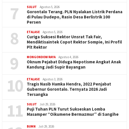
7
SULUT
Agustus 5, 2026
Gorontalo Terang. PLN Nyalakan Listrik Perdana
di Pulau Dudepo, Rasio Desa Berlistrik 100
Persen
8
ETALASE
Agustus 5, 2026
Curiga Suksesi Rektor Unsrat Tak Fair,
Mendiktisaintek Copot Rektor Sompie, Ini Profil
Plt Rektor
9
MONGONDOW RAYA
Agustus 4, 2026
Oknum Pejabat Diduga Nepotisme Angkat Anak
Kandung Jadi Supir Bayangan
10
ETALASE
Agustus 3, 2026
Tragis Nasib Hamka Hendra, 2022 Penjabat
Gubernur Gorontalo. Ternyata 2026 Jadi
Tersangka
11
SULUT
Juli 29, 2026
Puji Tuhan PLN Turut Sukseskan Lomba
Masamper “Oikumene Bermazmur” di Sangihe
BUMN
Juli 29, 2026