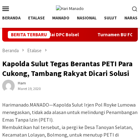
Loncat
Menu
ke
Mobile
konten
BERANDA
ETALASE
MANADO
NASIONAL
SULUT
NARASI
Nahkodai DPC Bolsel
BERITA TERBARU
Turnamen BU FC ke 4 Kata Ketua Asko
Beranda
Etalase
Kapolda Sulut Tegas Berantas PETI Para
Cukong, Tambang Rakyat Dicari Solusi
Ham
Maret 19, 2020
Harimanado.MANADO—Kapolda Sulut Irjen Pol Royke Lumowa
menegaskan, tidak ada alasan untuk melindungi Penambangan
Emas Tanpa Izin (PETI).
Membuktikan hal tersebut, ia pergi ke Desa Tanoyan Selatan,
Kecamatan Lolayan, Bolmong, untuk menutup PETI di