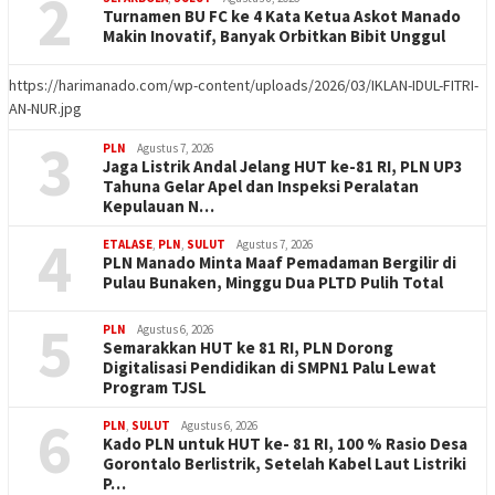
2
Turnamen BU FC ke 4 Kata Ketua Askot Manado
Makin Inovatif, Banyak Orbitkan Bibit Unggul
https://harimanado.com/wp-content/uploads/2026/03/IKLAN-IDUL-FITRI-
AN-NUR.jpg
3
PLN
Agustus 7, 2026
Jaga Listrik Andal Jelang HUT ke-81 RI, PLN UP3
Tahuna Gelar Apel dan Inspeksi Peralatan
Kepulauan N…
4
ETALASE
,
PLN
,
SULUT
Agustus 7, 2026
PLN Manado Minta Maaf Pemadaman Bergilir di
Pulau Bunaken, Minggu Dua PLTD Pulih Total
5
PLN
Agustus 6, 2026
Semarakkan HUT ke 81 RI, PLN Dorong
Digitalisasi Pendidikan di SMPN1 Palu Lewat
Program TJSL
6
PLN
,
SULUT
Agustus 6, 2026
Kado PLN untuk HUT ke- 81 RI, 100 % Rasio Desa
Gorontalo Berlistrik, Setelah Kabel Laut Listriki
P…