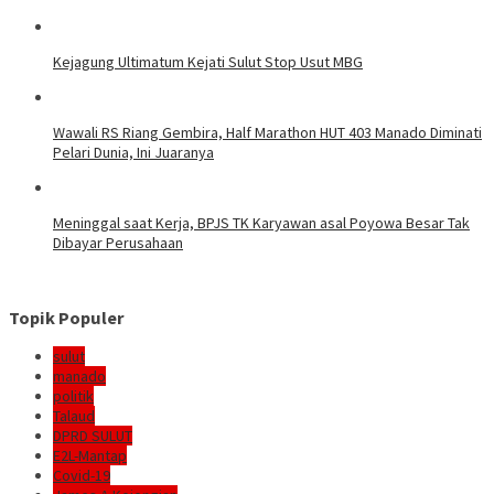
Kejagung Ultimatum Kejati Sulut Stop Usut MBG
Wawali RS Riang Gembira, Half Marathon HUT 403 Manado Diminati
Pelari Dunia, Ini Juaranya
Meninggal saat Kerja, BPJS TK Karyawan asal Poyowa Besar Tak
Dibayar Perusahaan
Topik Populer
sulut
manado
politik
Talaud
DPRD SULUT
E2L-Mantap
Covid-19