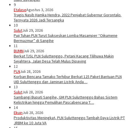
9
Etalase
Agustus 3, 2026
Tragis Nasib Hamka Hendra, 2022 Penjabat Gubernur Gorontalo.
Ternyata 2026 Jadi Tersangka
10
Sulut
Juli 29, 2026
Puji Tuhan PLN Turut Sukseskan Lomba Masamper “Oikumene
Bermazmur” di Sangihe
11
BUMN
Juli 29, 2026
Berkat TJSL PLN Suluttenggo, Petani Kacang Tilihuwa Makin
Sejahtera, Jalan Desa Telah Mulus Dipaving
12
PLN
Juli 28, 2026
Korban Bencana Tamako Terhibur Berkat 125 Paket Bantuan PLN
UID Suluttenggo dan Jaminan Listrik Anda…
13
Sulut
Juli 28, 2026
Sambangi Bupati Sangihe, GM PLN Suluttenggo Bahas Sistem
Kelistrikan hingga Pemulihan Pascabencana T…
14
Ekuin
Juli 28, 2026
Produktivitas Meningkat, PLN Suluttenggo Tambah Daya Listrik PT
JRBM ke 10 Juta VA
15