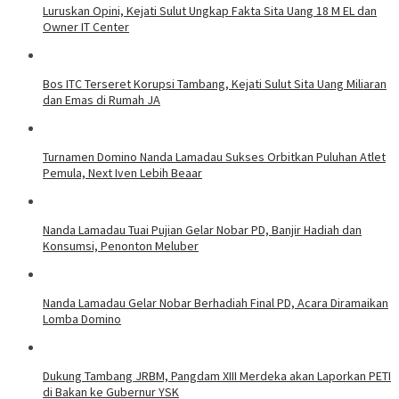
Luruskan Opini, Kejati Sulut Ungkap Fakta Sita Uang 18 M EL dan
Owner IT Center
Bos ITC Terseret Korupsi Tambang, Kejati Sulut Sita Uang Miliaran
dan Emas di Rumah JA
Turnamen Domino Nanda Lamadau Sukses Orbitkan Puluhan Atlet
Pemula, Next Iven Lebih Beaar
Nanda Lamadau Tuai Pujian Gelar Nobar PD, Banjir Hadiah dan
Konsumsi, Penonton Meluber
Nanda Lamadau Gelar Nobar Berhadiah Final PD, Acara Diramaikan
Lomba Domino
Dukung Tambang JRBM, Pangdam XIII Merdeka akan Laporkan PETI
di Bakan ke Gubernur YSK