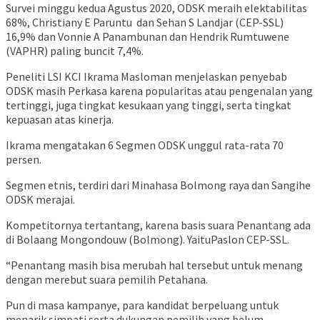
Survei minggu kedua Agustus 2020, ODSK meraih elektabilitas
68%, Christiany E Paruntu dan Sehan S Landjar (CEP-SSL)
16,9% dan Vonnie A Panambunan dan Hendrik Rumtuwene
(VAPHR) paling buncit 7,4%.
Peneliti LSI KCI Ikrama Masloman menjelaskan penyebab
ODSK masih Perkasa karena popularitas atau pengenalan yang
tertinggi, juga tingkat kesukaan yang tinggi, serta tingkat
kepuasan atas kinerja.
Ikrama mengatakan 6 Segmen ODSK unggul rata-rata 70
persen.
Segmen etnis, terdiri dari Minahasa Bolmong raya dan Sangihe
ODSK merajai.
Kompetitornya tertantang, karena basis suara Penantang ada
di Bolaang Mongondouw (Bolmong). YaituPaslon CEP-SSL.
“Penantang masih bisa merubah hal tersebut untuk menang
dengan merebut suara pemilih Petahana.
Pun di masa kampanye, para kandidat berpeluang untuk
menarik simpati serta dukungan pemilih yang belum