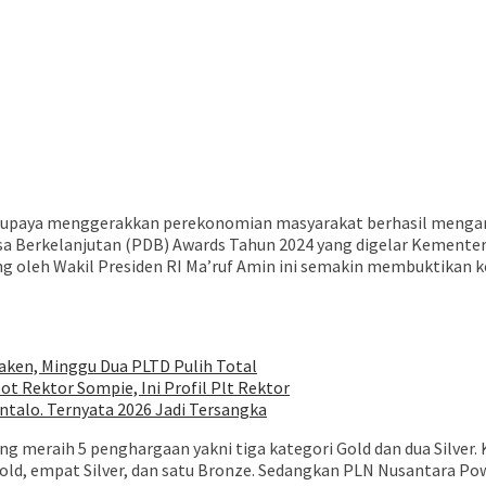
m upaya menggerakkan perekonomian masyarakat berhasil meng
a Berkelanjutan (PDB) Awards Tahun 2024 yang digelar Kementer
sung oleh Wakil Presiden RI Ma’ruf Amin ini semakin membuktik
ken, Minggu Dua PLTD Pulih Total
ot Rektor Sompie, Ini Profil Plt Rektor
talo. Ternyata 2026 Jadi Tersangka
ing meraih 5 penghargaan yakni tiga kategori Gold dan dua Silve
old, empat Silver, dan satu Bronze. Sedangkan PLN Nusantara Powe