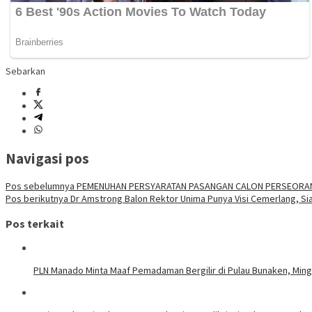
Sebarkan
Navigasi pos
Pos sebelumnya
PEMENUHAN PERSYARATAN PASANGAN CALON PERSEORANG
Pos berikutnya
Dr Amstrong Balon Rektor Unima Punya Visi Cemerlang, Sia
Pos terkait
PLN Manado Minta Maaf Pemadaman Bergilir di Pulau Bunaken, Mingg