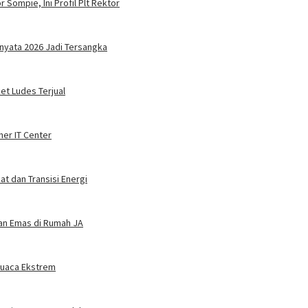
 Sompie, Ini Profil Plt Rektor
nyata 2026 Jadi Tersangka
ket Ludes Terjual
ner IT Center
t dan Transisi Energi
dan Emas di Rumah JA
 Cuaca Ekstrem