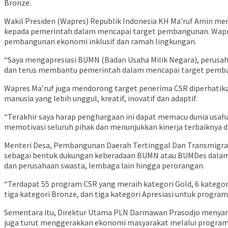
Bronze.
Wakil Presiden (Wapres) Republik Indonesia KH Ma’ruf Amin m
kepada pemerintah dalam mencapai target pembangunan. Wapre
pembangunan ekonomi inklusif dan ramah lingkungan.
“Saya mengapresiasi BUMN (Badan Usaha Milik Negara), perusah
dan terus membantu pemerintah dalam mencapai target pemban
Wapres Ma’ruf juga mendorong target penerima CSR diperhatika
manusia yang lebih unggul, kreatif, inovatif dan adaptif.
“Terakhir saya harap penghargaan ini dapat memacu dunia usah
memotivasi seluruh pihak dan menunjukkan kinerja terbaiknya
Menteri Desa, Pembangunan Daerah Tertinggal Dan Transmigra
sebagai bentuk dukungan keberadaan BUMN atau BUMDes dalam te
dan perusahaan swasta, lembaga lain hingga perorangan.
“Terdapat 55 program CSR yang meraih kategori Gold, 6 kategor
tiga kategori Bronze, dan tiga kategori Apresiasi untuk program 
Sementara itu, Direktur Utama PLN Darmawan Prasodjo menyamp
juga turut menggerakkan ekonomi masyarakat melalui program 