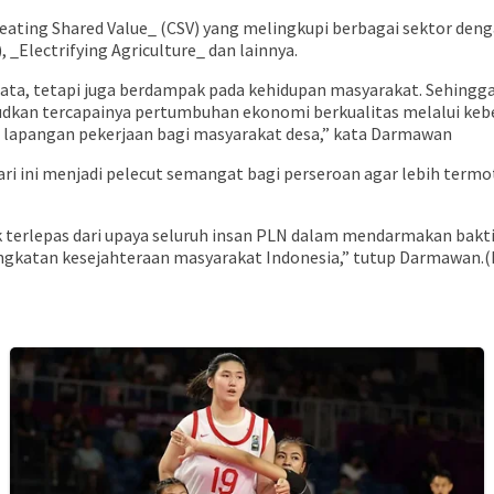
ting Shared Value_ (CSV) yang melingkupi berbagai sektor den
_Electrifying Agriculture_ dan lainnya.
mata, tetapi juga berdampak pada kehidupan masyarakat. Sehing
an tercapainya pertumbuhan ekonomi berkualitas melalui keberla
lapangan pekerjaan bagi masyarakat desa,” kata Darmawan
ari ini menjadi pelecut semangat bagi perseroan agar lebih ter
ak terlepas dari upaya seluruh insan PLN dalam mendarmakan bak
gkatan kesejahteraan masyarakat Indonesia,” tutup Darmawan.