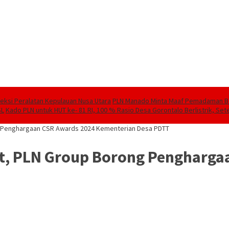
speksi Peralatan Kepulauan Nusa Utara
PLN Manado Minta Maaf Pemadaman Berg
SL
Kado PLN untuk HUT ke- 81 RI, 100 % Rasio Desa Gorontalo Berlistrik, Sete
g Penghargaan CSR Awards 2024 Kementerian Desa PDTT
t, PLN Group Borong Pengharga