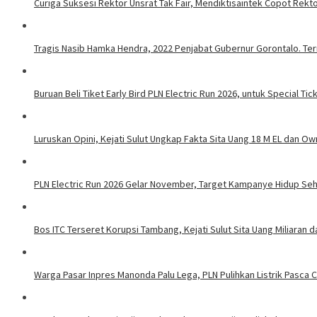
Curiga Suksesi Rektor Unsrat Tak Fair, Mendiktisaintek Copot Rektor
Tragis Nasib Hamka Hendra, 2022 Penjabat Gubernur Gorontalo. Ter
Buruan Beli Tiket Early Bird PLN Electric Run 2026, untuk Special Tic
Luruskan Opini, Kejati Sulut Ungkap Fakta Sita Uang 18 M EL dan Ow
PLN Electric Run 2026 Gelar November, Target Kampanye Hidup Seha
Bos ITC Terseret Korupsi Tambang, Kejati Sulut Sita Uang Miliaran 
Warga Pasar Inpres Manonda Palu Lega, PLN Pulihkan Listrik Pasca