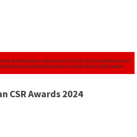
ilir di Pulau Bunaken, Minggu Dua PLTD Pulih Total
Semarakkan HUT ke
lah Kabel Laut Listriki Pulau Dudepo
Gorontalo Terang. PLN Nyalakan
an CSR Awards 2024