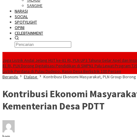
TALAUD
SANGIHE
NARASI
SOCIAL
SPOTYLIGHT
OPINI
CELEBTAINMENT
BERITA TERBARU
Jaga Listrik Andal Jelang HUT ke-81 RI, PLN UP3 Tahuna Gelar Apel dan In
81 RI, PLN Dorong Digitalisasi Pendidikan di SMPN1 Palu Lewat Program TJ
Listrik Perdana di Pulau Dudepo, Rasio Desa Berlistrik 100 Persen
Beranda
Etalase
Kontribusi Ekonomi Masyarakat, PLN Group Boron
Kontribusi Ekonomi Masyaraka
Kementerian Desa PDTT
ham