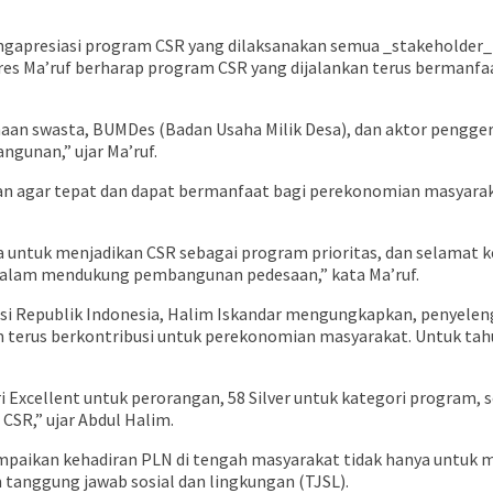
engapresiasi program CSR yang dilaksanakan semua _stakeholde
s Ma’ruf berharap program CSR yang dijalankan terus bermanf
aan swasta, BUMDes (Badan Usaha Milik Desa), dan aktor pengger
gunan,” ujar Ma’ruf.
n agar tepat dan dapat bermanfaat bagi perekonomian masyaraka
a untuk menjadikan CSR sebagai program prioritas, dan selamat 
 dalam mendukung pembangunan pedesaan,” kata Ma’ruf.
si Republik Indonesia, Halim Iskandar mengungkapkan, penyele
rus berkontribusi untuk perekonomian masyarakat. Untuk tahun 2
i Excellent untuk perorangan, 58 Silver untuk kategori program,
CSR,” ujar Abdul Halim.
aikan kehadiran PLN di tengah masyarakat tidak hanya untuk me
tanggung jawab sosial dan lingkungan (TJSL).