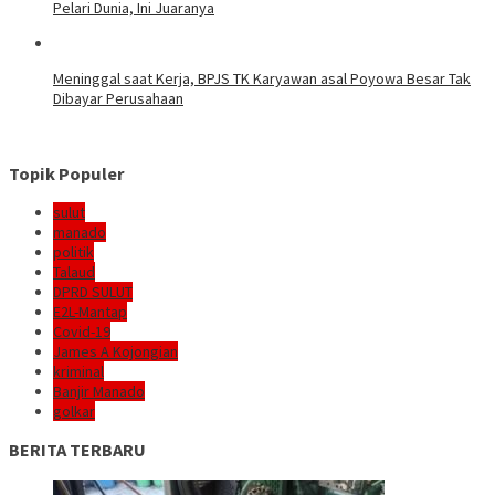
Pelari Dunia, Ini Juaranya
Meninggal saat Kerja, BPJS TK Karyawan asal Poyowa Besar Tak
Dibayar Perusahaan
Topik Populer
sulut
manado
politik
Talaud
DPRD SULUT
E2L-Mantap
Covid-19
James A Kojongian
kriminal
Banjir Manado
golkar
BERITA TERBARU