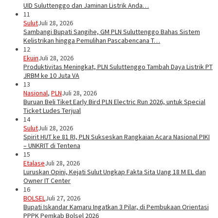
UID Suluttenggo dan Jaminan Listrik Anda…
11
Sulut
Juli 28, 2026
Sambangi Bupati Sangihe, GM PLN Suluttenggo Bahas Sistem
Kelistrikan hingga Pemulihan Pascabencana T…
12
Ekuin
Juli 28, 2026
Produktivitas Meningkat, PLN Suluttenggo Tambah Daya Listrik PT
JRBM ke 10 Juta VA
13
Nasional
,
PLN
Juli 28, 2026
Buruan Beli Tiket Early Bird PLN Electric Run 2026, untuk Special
Ticket Ludes Terjual
14
Sulut
Juli 28, 2026
Spirit HUT ke 81 RI, PLN Sukseskan Rangkaian Acara Nasional PIKI
– UNKRIT di Tentena
15
Etalase
Juli 28, 2026
Luruskan Opini, Kejati Sulut Ungkap Fakta Sita Uang 18 M EL dan
Owner IT Center
16
BOLSEL
Juli 27, 2026
Bupati Iskandar Kamaru Ingatkan 3 Pilar, di Pembukaan Orientasi
PPPK Pemkab Bolsel 2026