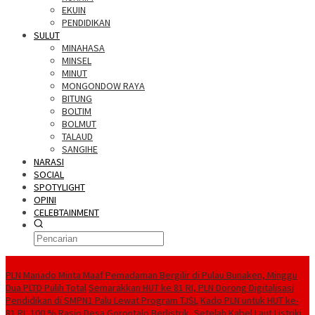
EKUIN
PENDIDIKAN
SULUT
MINAHASA
MINSEL
MINUT
MONGONDOW RAYA
BITUNG
BOLTIM
BOLMUT
TALAUD
SANGIHE
NARASI
SOCIAL
SPOTYLIGHT
OPINI
CELEBTAINMENT
BERITA TERBARU
PLN Manado Minta Maaf Pemadaman Bergilir di Pulau Bunaken, Minggu
Dua PLTD Pulih Total
Semarakkan HUT ke 81 RI, PLN Dorong Digitalisasi
Pendidikan di SMPN1 Palu Lewat Program TJSL
Kado PLN untuk HUT ke-
81 RI, 100 % Rasio Desa Gorontalo Berlistrik, Setelah Kabel Laut Listriki