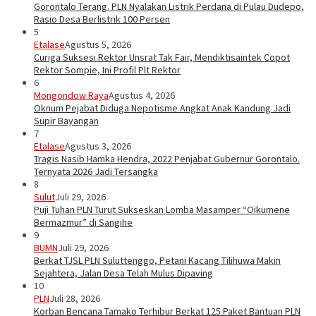
Gorontalo Terang. PLN Nyalakan Listrik Perdana di Pulau Dudepo,
Rasio Desa Berlistrik 100 Persen
5
Etalase
Agustus 5, 2026
Curiga Suksesi Rektor Unsrat Tak Fair, Mendiktisaintek Copot
Rektor Sompie, Ini Profil Plt Rektor
6
Mongondow Raya
Agustus 4, 2026
Oknum Pejabat Diduga Nepotisme Angkat Anak Kandung Jadi
Supir Bayangan
7
Etalase
Agustus 3, 2026
Tragis Nasib Hamka Hendra, 2022 Penjabat Gubernur Gorontalo.
Ternyata 2026 Jadi Tersangka
8
Sulut
Juli 29, 2026
Puji Tuhan PLN Turut Sukseskan Lomba Masamper “Oikumene
Bermazmur” di Sangihe
9
BUMN
Juli 29, 2026
Berkat TJSL PLN Suluttenggo, Petani Kacang Tilihuwa Makin
Sejahtera, Jalan Desa Telah Mulus Dipaving
10
PLN
Juli 28, 2026
Korban Bencana Tamako Terhibur Berkat 125 Paket Bantuan PLN