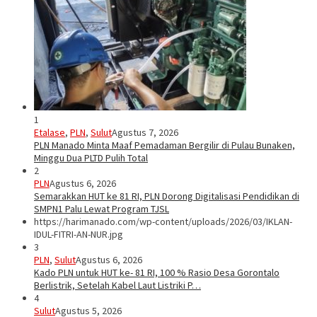
1
Etalase
,
PLN
,
Sulut
Agustus 7, 2026
PLN Manado Minta Maaf Pemadaman Bergilir di Pulau Bunaken,
Minggu Dua PLTD Pulih Total
2
PLN
Agustus 6, 2026
Semarakkan HUT ke 81 RI, PLN Dorong Digitalisasi Pendidikan di
SMPN1 Palu Lewat Program TJSL
https://harimanado.com/wp-content/uploads/2026/03/IKLAN-
IDUL-FITRI-AN-NUR.jpg
3
PLN
,
Sulut
Agustus 6, 2026
Kado PLN untuk HUT ke- 81 RI, 100 % Rasio Desa Gorontalo
Berlistrik, Setelah Kabel Laut Listriki P…
4
Sulut
Agustus 5, 2026