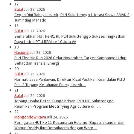
17
Sulut
Juli 27, 2026
Cegah Dini Bahaya Listrik, PLN Suluttenggo Literasi Siswa SMAN 3
Tuminting Manado
18
Sulut
Juli 27, 2026
Semarakkan HUT ke-81 RI, PLN Suluttenggo Sukses Tingkatkan
Daya Listrik PT J RBM ke 10 Juta VA
19
Nasional
Juli 27, 2026
PLN Electric Run 2026 Gelar November, Target Kampanye Hidup
Sehat dan Transisi Energi
20
Sulut
Juli 25, 2026
Hormati Jasa Pahlawan, Direktur Rizal Pastikan Keandalan PLTU
Palu 3 Topang Ketahanan Energi Listrik…
21
Sulut
Juli 24, 2026
Topang Usaha Petani Bunga Krisan, PLN UID Suluttenggo
Resmikan Program Electrifying Agriculture di T…
22
Mongondow Raya
Juli 24, 2026
Peringatan HUT ke 11 Kecamatan Helumo, Bupati Iskandar dan
Wabup Deddy Ikut Bersukacita dengan Warg…
23