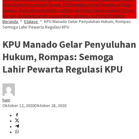
Pulau Dudepo
Gorontalo Terang. PLN Nyalakan Listrik Perdana di Pulau
Dudepo, Rasio Desa Berlistrik 100 Persen
Curiga Suksesi Rektor Unsrat
Tak Fair, Mendiktisaintek Copot Rektor Sompie, Ini Profil Plt Rektor
Beranda
Etalase
KPU Manado Gelar Penyuluhan Hukum, Rompas:
Semoga Lahir Pewarta Regulasi KPU
KPU Manado Gelar Penyuluhan
Hukum, Rompas: Semoga
Lahir Pewarta Regulasi KPU
ham
Oktober 12, 2020
Oktober 28, 2020