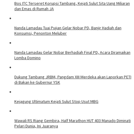
Bos ITC Terseret Korupsi Tambang, Kejati Sulut Sita Uang Miliaran
dan Emas di Rumah JA
Nanda Lamadau Tuai Pujian Gelar Nobar PD, Banjir Hadiah dan
Konsumsi, Penonton Meluber
Nanda Lamadau Gelar Nobar Berhadiah Final PD, Acara Diramaikan
Lomba Domino
Dukung Tambang JRBM, Pangdam XIII Merdeka akan Laporkan PETI
di Bakan ke Gubernur YSK
Kejagung Ultimatum Kejati Sulut Stop Usut MBG
Wawali RS Riang Gembira, Half Marathon HUT 403 Manado Diminati
Pelari Dunia, Ini Juaranya