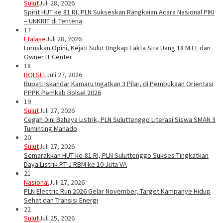
Sulut
Juli 28, 2026
Spirit HUT ke 81 RI, PLN Sukseskan Rangkaian Acara Nasional PIKI
– UNKRIT di Tentena
17
Etalase
Juli 28, 2026
Luruskan Opini, Kejati Sulut Ungkap Fakta Sita Uang 18 M EL dan
Owner IT Center
18
BOLSEL
Juli 27, 2026
Bupati Iskandar Kamaru Ingatkan 3 Pilar, di Pembukaan Orientasi
PPPK Pemkab Bolsel 2026
19
Sulut
Juli 27, 2026
Cegah Dini Bahaya Listrik, PLN Suluttenggo Literasi Siswa SMAN 3
Tuminting Manado
20
Sulut
Juli 27, 2026
Semarakkan HUT ke-81 RI, PLN Suluttenggo Sukses Tingkatkan
Daya Listrik PT J RBM ke 10 Juta VA
21
Nasional
Juli 27, 2026
PLN Electric Run 2026 Gelar November, Target Kampanye Hidup
Sehat dan Transisi Energi
22
Sulut
Juli 25, 2026