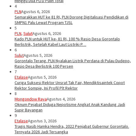
Minggu Dua PLTD Pulih Total
4
PLN
Agustus 6, 2026
Semarakkan HUT ke 81 RI, PLN Dorong Digitalisasi Pendidikan di
SMPN1 Palu Lewat Program TJSL
5
PLN
,
Sulut
Agustus 6, 2026
Kado PLN untuk HUT ke- 81 RI, 100 % Rasio Desa Gorontalo
Berlistrik, Setelah Kabel Laut Listriki P…
6
Sulut
Agustus 5, 2026
Gorontalo Terang. PLN Nyalakan Listrik Perdana di Pulau Dudepo,
Rasio Desa Berlistrik 100 Persen
7
Etalase
Agustus 5, 2026
Curiga Suksesi Rektor Unsrat Tak Fair, Mendiktisaintek Copot
Rektor Sompie, Ini Profil Plt Rektor
8
Mongondow Raya
Agustus 4, 2026
Oknum Pejabat Diduga Nepotisme Angkat Anak Kandung Jadi
Supir Bayangan
9
Etalase
Agustus 3, 2026
Tragis Nasib Hamka Hendra, 2022 Penjabat Gubernur Gorontalo.
Ternyata 2026 Jadi Tersangka