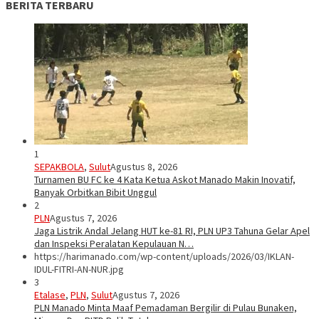
BERITA TERBARU
1
SEPAKBOLA
,
Sulut
Agustus 8, 2026
Turnamen BU FC ke 4 Kata Ketua Askot Manado Makin Inovatif,
Banyak Orbitkan Bibit Unggul
2
PLN
Agustus 7, 2026
Jaga Listrik Andal Jelang HUT ke-81 RI, PLN UP3 Tahuna Gelar Apel
dan Inspeksi Peralatan Kepulauan N…
https://harimanado.com/wp-content/uploads/2026/03/IKLAN-
IDUL-FITRI-AN-NUR.jpg
3
Etalase
,
PLN
,
Sulut
Agustus 7, 2026
PLN Manado Minta Maaf Pemadaman Bergilir di Pulau Bunaken,