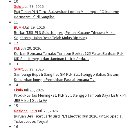
10
Sulut
Juli 29, 2026
Puji Tuhan PLN Turut Sukseskan Lomba Masamper “Oikumene
Bermazmur” di Sangihe
11
BUMN
Juli 29, 2026
Berkat TJSL PLN Suluttenggo, Petani Kacang Tilihuwa Makin
Sejahtera, Jalan Desa Telah Mulus Dipaving
12
PLN
Juli 28, 2026
Korban Bencana Tamako Terhibur Berkat 125 Paket Bantuan PLN
UID Suluttenggo dan Jaminan Listrik Anda…
13
Sulut
Juli 28, 2026
Sambangi Bupati Sangihe, GM PLN Suluttenggo Bahas Sistem
Kelistrikan hingga Pemulihan Pascabencana T…
14
Ekuin
Juli 28, 2026
Produktivitas Meningkat, PLN Suluttenggo Tambah Daya Listrik PT
JRBM ke 10 Juta VA
15
Nasional
,
PLN
Juli 28, 2026
Buruan Beli Tiket Early Bird PLN Electric Run 2026, untuk Special
Ticket Ludes Terjual
16