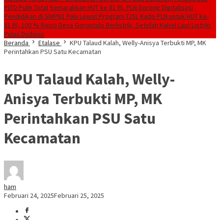
PLTD Pulih Total
Semarakkan HUT ke 81 RI, PLN Dorong Digitalisasi
Pendidikan di SMPN1 Palu Lewat Program TJSL
Kado PLN untuk HUT ke-
81 RI, 100 % Rasio Desa Gorontalo Berlistrik, Setelah Kabel Laut Listriki
Pulau Dudepo
Beranda
Etalase
KPU Talaud Kalah, Welly-Anisya Terbukti MP, MK
Perintahkan PSU Satu Kecamatan
KPU Talaud Kalah, Welly-
Anisya Terbukti MP, MK
Perintahkan PSU Satu
Kecamatan
ham
Februari 24, 2025
Februari 25, 2025