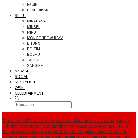
EKUIN
PENDIDIKAN
SULUT
MINAHASA
MINSEL
MINUT
MONGONDOW RAYA
BITUNG
BOLTIM
BOLMUT
TALAUD
SANGIHE
NARASI
SOCIAL
SPOTYLIGHT
OPINI
CELEBTAINMENT
BERITA TERBARU
Turnamen BU FC ke 4 Kata Ketua Askot Manado Makin Inovatif, Banyak
Orbitkan Bibit Unggul
Jaga Listrik Andal Jelang HUT ke-81 RI, PLN UP3
Tahuna Gelar Apel dan Inspeksi Peralatan Kepulauan Nusa Utara
PLN
Manado Minta Maaf Pemadaman Bergilir di Pulau Bunaken, Minggu Dua