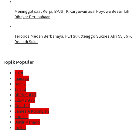
Meninggal saat Kerja, BPJS TK Karyawan asal Poyowa Besar Tak
Dibayar Perusahaan
Terobos Medan Berbahaya, PLN Suluttenggo Sukses Aliri 99,56 %
Desa di Sulut
Topik Populer
sulut
manado
politik
Talaud
DPRD SULUT
E2L-Mantap
Covid-19
James A Kojongian
kriminal
Banjir Manado
golkar