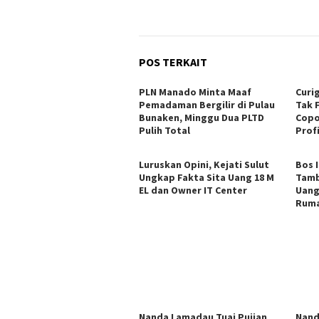
POS TERKAIT
PLN Manado Minta Maaf
Curi
Pemadaman Bergilir di Pulau
Tak 
Bunaken, Minggu Dua PLTD
Copo
Pulih Total
Profi
Luruskan Opini, Kejati Sulut
Bos 
Ungkap Fakta Sita Uang 18 M
Tamb
EL dan Owner IT Center
Uang
Ruma
Nanda Lamadau Tuai Pujian
Nand