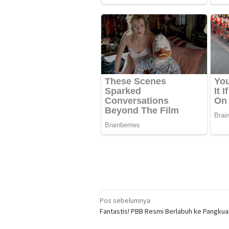
Navigasi
Pos sebelumnya
Fantastis! PBB Resmi Berlabuh ke Pangku
pos