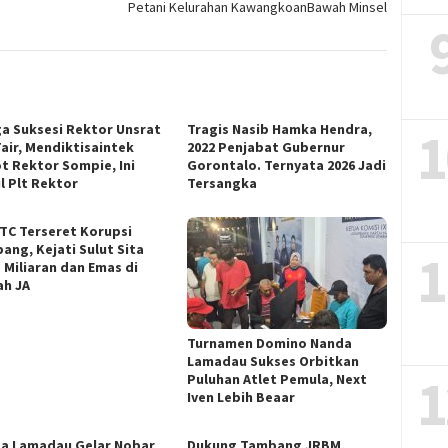
Petani Kelurahan KawangkoanBawah Minsel
1
ga Suksesi Rektor Unsrat
Tragis Nasib Hamka Hendra,
Fair, Mendiktisaintek
2022 Penjabat Gubernur
t Rektor Sompie, Ini
Gorontalo. Ternyata 2026 Jadi
l Plt Rektor
Tersangka
ITC Terseret Korupsi
ang, Kejati Sulut Sita
1
 Miliaran dan Emas di
h JA
Turnamen Domino Nanda
Lamadau Sukses Orbitkan
1
Puluhan Atlet Pemula, Next
Iven Lebih Beaar
a Lamadau Gelar Nobar
Dukung Tambang JRBM,