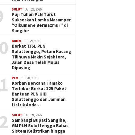
9
SULUT
Juli 29, 2026
Puji Tuhan PLN Turut
Sukseskan Lomba Masamper
“Oikumene Bermazmur” di
Sangihe
0
BUMN
Juli 29, 2026
Berkat TJSL PLN
Suluttenggo, Petani Kacang
Tilihuwa Makin Sejahtera,
Jalan Desa Telah Mulus
Dipaving
1
PLN
Juli 28, 2026
Korban Bencana Tamako
Terhibur Berkat 125 Paket
Bantuan PLN UID
Suluttenggo dan Jaminan
Listrik Anda…
2
SULUT
Juli 28, 2026
Sambangi Bupati Sangihe,
GM PLN Suluttenggo Bahas
Sistem Kelistrikan hingga