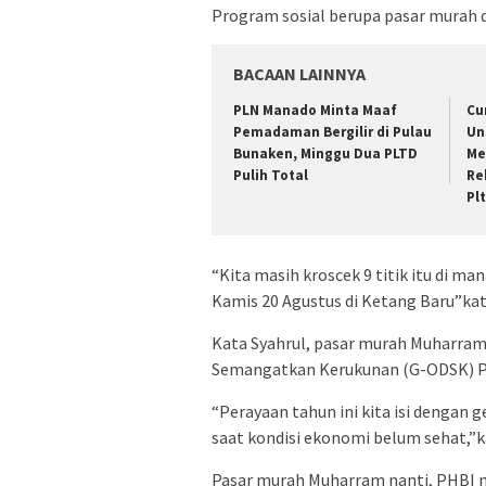
Program sosial berupa pasar murah d
BACAAN LAINNYA
PLN Manado Minta Maaf
Cu
Pemadaman Bergilir di Pulau
Un
Bunaken, Minggu Dua PLTD
Me
Pulih Total
Re
Pl
“Kita masih kroscek 9 titik itu di
Kamis 20 Agustus di Ketang Baru”kat
Kata Syahrul, pasar murah Muharram 
Semangatkan Kerukunan (G-ODSK) P
“Perayaan tahun ini kita isi dengan g
saat kondisi ekonomi belum sehat,”k
Pasar murah Muharram nanti, PHBI 