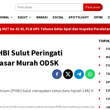
Pencarian
IONAL
SULUT
NARASI
SOCIAL
SPOTYLIGHT
OPINI
C
N UP3 Tahuna Gelar Apel dan Inspeksi Peralatan Kepulauan Nusa U
TOPIK
S
HBI Sulut Peringati
M
Pasar Murah ODSK
PO
TA
DP
Islam (PHBI) Sulut merayakan tahun baru hijriah 1442 H
E2
CO
ut Syahrul Poli menyerahkan paket sembako PHBI Sulut beberapa waktu lalu
JA