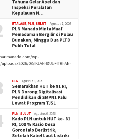
Tahuna Gelar Apel dan
Inspeksi Peralatan
Kepulauan N…
2
ETALASE
,
PLN
,
SULUT
Agustus 7, 2026
PLN Manado Minta Maaf
Pemadaman Bergilir di Pulau
Bunaken, Minggu Dua PLTD
Pulih Total
//harimanado.com/wp-
/uploads/2026/03/IKLAN-IDUL-FITRI-AN-
g
3
PLN
Agustus 6, 2026
Semarakkan HUT ke 81 RI,
PLN Dorong Digitalisasi
Pendidikan di SMPN1 Palu
Lewat Program TJSL
4
PLN
,
SULUT
Agustus 6, 2026
Kado PLN untuk HUT ke- 81
RI, 100 % Rasio Desa
Gorontalo Berlistrik,
Setelah Kabel Laut Listriki