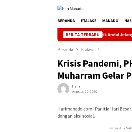
Loncat
ke
konten
BERANDA
ETALASE
MANADO
NAS
Jaga Listrik Andal Jelang HUT ke-81 RI, PL
BERITA TERBARU
Beranda
Etalase
Krisis Pandemi, P
Muharram Gelar 
Ham
Agustus 20, 2020
Harimanado.com- Panitia Hari Besar 
dengan aksi sosial.
Ketua PHBI Sul