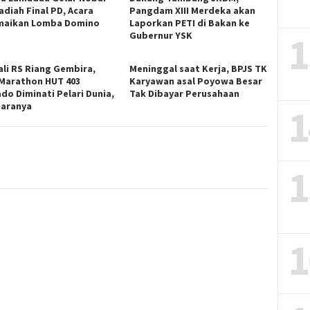
adiah Final PD, Acara
Pangdam XIII Merdeka akan
maikan Lomba Domino
Laporkan PETI di Bakan ke
1
Gubernur YSK
li RS Riang Gembira,
Meninggal saat Kerja, BPJS TK
 Marathon HUT 403
Karyawan asal Poyowa Besar
do Diminati Pelari Dunia,
Tak Dibayar Perusahaan
Juaranya
1
1
1