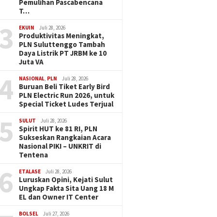
Pemulihan Pascabencana
T…
3
EKUIN
Juli 28, 2026
Produktivitas Meningkat,
PLN Suluttenggo Tambah
Daya Listrik PT JRBM ke 10
Juta VA
4
NASIONAL
,
PLN
Juli 28, 2026
Buruan Beli Tiket Early Bird
PLN Electric Run 2026, untuk
Special Ticket Ludes Terjual
5
SULUT
Juli 28, 2026
Spirit HUT ke 81 RI, PLN
Sukseskan Rangkaian Acara
Nasional PIKI – UNKRIT di
Tentena
6
ETALASE
Juli 28, 2026
Luruskan Opini, Kejati Sulut
Ungkap Fakta Sita Uang 18 M
EL dan Owner IT Center
BOLSEL
Juli 27, 2026