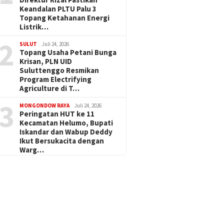
Keandalan PLTU Palu 3
Topang Ketahanan Energi
Listrik…
2
SULUT
Juli 24, 2026
Topang Usaha Petani Bunga
Krisan, PLN UID
Suluttenggo Resmikan
Program Electrifying
Agriculture di T…
3
MONGONDOW RAYA
Juli 24, 2026
Peringatan HUT ke 11
Kecamatan Helumo, Bupati
Iskandar dan Wabup Deddy
Ikut Bersukacita dengan
Warg…