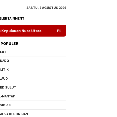
SABTU, 8 AGUSTUS 2026
ELEBTAINMENT
tara
PLN Manado Minta Maaf Pemadaman Bergilir di Pulau
 POPULER
ULUT
ANADO
LITIK
LAUD
RD SULUT
L-MANTAP
VID-19
MES A KOJONGIAN