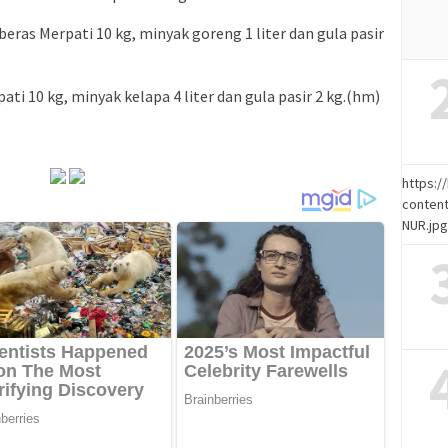
beras Merpati 10 kg, minyak goreng 1 liter dan gula pasir
ati 10 kg, minyak kelapa 4 liter dan gula pasir 2 kg.(hm)
https:
content
NUR.jp