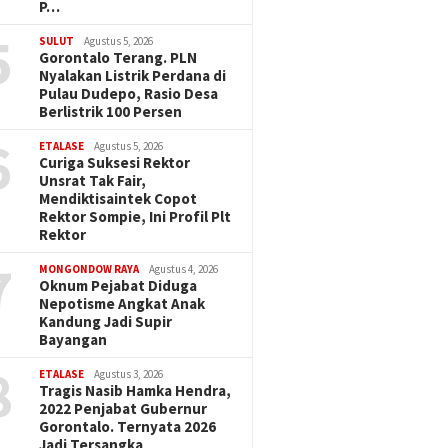
P…
5
SULUT
Agustus 5, 2026
Gorontalo Terang. PLN
Nyalakan Listrik Perdana di
Pulau Dudepo, Rasio Desa
Berlistrik 100 Persen
6
ETALASE
Agustus 5, 2026
Curiga Suksesi Rektor
Unsrat Tak Fair,
Mendiktisaintek Copot
Rektor Sompie, Ini Profil Plt
Rektor
7
MONGONDOW RAYA
Agustus 4, 2026
Oknum Pejabat Diduga
Nepotisme Angkat Anak
Kandung Jadi Supir
Bayangan
8
ETALASE
Agustus 3, 2026
Tragis Nasib Hamka Hendra,
2022 Penjabat Gubernur
Gorontalo. Ternyata 2026
Jadi Tersangka