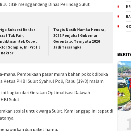
i 10 titik menggandeng Dinas Perindag Sulut.
KR
BA
GO
riga Suksesi Rektor
Tragis Nasib Hamka Hendra,
srat Tak Fair,
2022 Penjabat Gubernur
ndiktisaintek Copot
Gorontalo. Ternyata 2026
ktor Sompie, Ini Profil
Jadi Tersangka
t Rektor
BERIT
 mana-mana. Pembukaan pasar murah bahan pokok dibuka
a Ketua PHBI Sulut Syahrul Poli, Rabu (19/8) malam.
ini bagian dari Gerakan Optimalisasi Dakwah
HBI Sulut.
erakan sosial untuk warga Sulut. Kami anggap ini tepat di
atanya.
menawarkan dua paket harga.