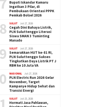
7
Bupati Iskandar Kamaru
Ingatkan 3 Pilar, di
Pembukaan Orientasi PPPK
Pemkab Bolsel 2026
8
SULUT
Juli 27, 2026
Cegah Dini Bahaya Listrik,
PLN Suluttenggo Literasi
Siswa SMAN 3 Tuminting
Manado
9
SULUT
Juli 27, 2026
Semarakkan HUT ke-81 RI,
PLN Suluttenggo Sukses
Tingkatkan Daya Listrik PT J
RBM ke 10 Juta VA
0
NASIONAL
Juli 27, 2026
PLN Electric Run 2026 Gelar
November, Target
Kampanye Hidup Sehat dan
Transisi Energi
1
SULUT
Juli 25, 2026
Hormati Jasa Pahlawan,
Direktur Rizal Pastikan