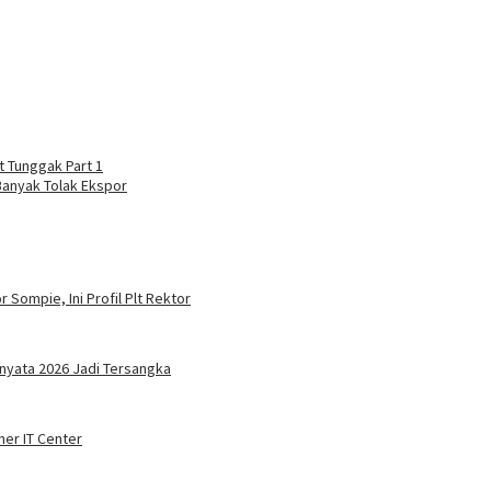
 Tunggak Part 1
Banyak Tolak Ekspor
 Sompie, Ini Profil Plt Rektor
nyata 2026 Jadi Tersangka
ner IT Center