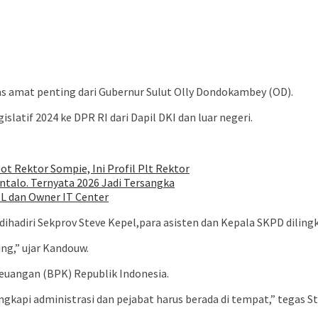
s amat penting dari Gubernur Sulut Olly Dondokambey (OD).
islatif 2024 ke DPR RI dari Dapil DKI dan luar negeri.
ot Rektor Sompie, Ini Profil Plt Rektor
talo. Ternyata 2026 Jadi Tersangka
EL dan Owner IT Center
ihadiri Sekprov Steve Kepel,para asisten dan Kepala SKPD dilin
ng,” ujar Kandouw.
euangan (BPK) Republik Indonesia.
gkapi administrasi dan pejabat harus berada di tempat,” tegas S