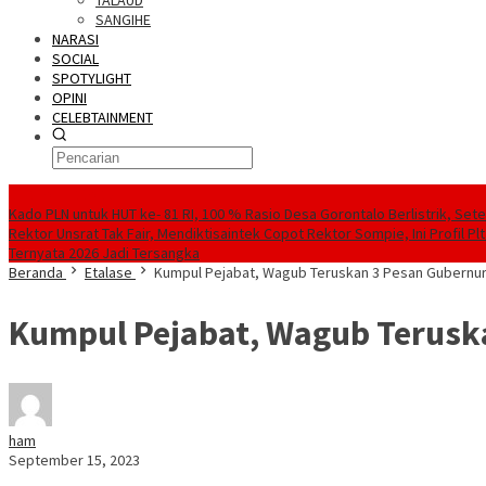
TALAUD
SANGIHE
NARASI
SOCIAL
SPOTYLIGHT
OPINI
CELEBTAINMENT
BERITA TERBARU
Kado PLN untuk HUT ke- 81 RI, 100 % Rasio Desa Gorontalo Berlistrik, Sete
Rektor Unsrat Tak Fair, Mendiktisaintek Copot Rektor Sompie, Ini Profil Pl
Ternyata 2026 Jadi Tersangka
Beranda
Etalase
Kumpul Pejabat, Wagub Teruskan 3 Pesan Gubernu
Kumpul Pejabat, Wagub Terusk
ham
September 15, 2023