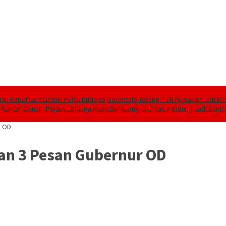
lah Kabel Laut Listriki Pulau Dudepo
Gorontalo Terang. PLN Nyalakan Listrik 
t Rektor
Oknum Pejabat Diduga Nepotisme Angkat Anak Kandung Jadi Supir
r OD
an 3 Pesan Gubernur OD