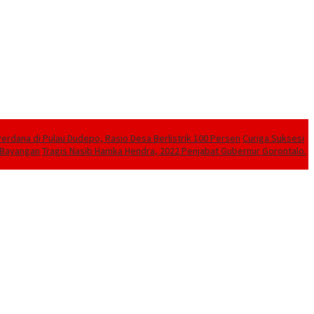
Perdana di Pulau Dudepo, Rasio Desa Berlistrik 100 Persen
Curiga Suksesi
 Bayangan
Tragis Nasib Hamka Hendra, 2022 Penjabat Gubernur Gorontalo.