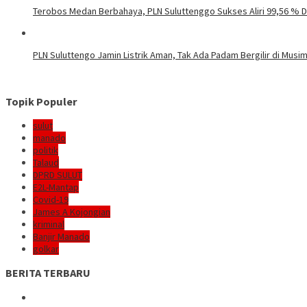
Terobos Medan Berbahaya, PLN Suluttenggo Sukses Aliri 99,56 % D
PLN Suluttengo Jamin Listrik Aman, Tak Ada Padam Bergilir di Mus
Topik Populer
sulut
manado
politik
Talaud
DPRD SULUT
E2L-Mantap
Covid-19
James A Kojongian
kriminal
Banjir Manado
golkar
BERITA TERBARU