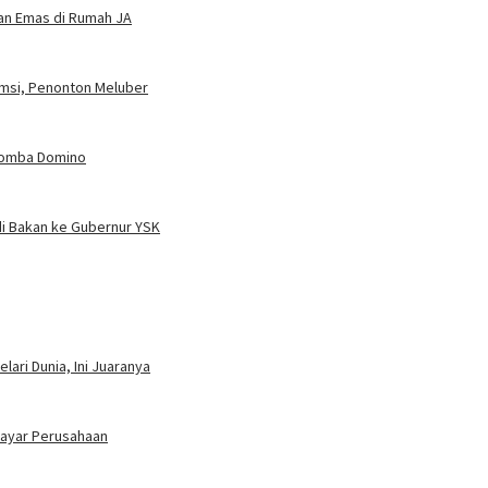
dan Emas di Rumah JA
umsi, Penonton Meluber
 Lomba Domino
i Bakan ke Gubernur YSK
ari Dunia, Ini Juaranya
bayar Perusahaan