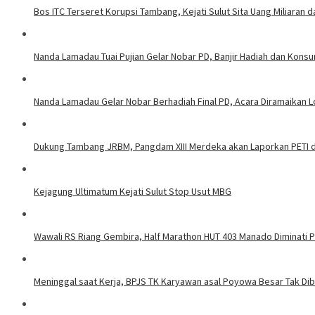
Bos ITC Terseret Korupsi Tambang, Kejati Sulut Sita Uang Miliaran 
Nanda Lamadau Tuai Pujian Gelar Nobar PD, Banjir Hadiah dan Kons
Nanda Lamadau Gelar Nobar Berhadiah Final PD, Acara Diramaikan
Dukung Tambang JRBM, Pangdam XIII Merdeka akan Laporkan PETI d
Kejagung Ultimatum Kejati Sulut Stop Usut MBG
Wawali RS Riang Gembira, Half Marathon HUT 403 Manado Diminati Pel
Meninggal saat Kerja, BPJS TK Karyawan asal Poyowa Besar Tak Di