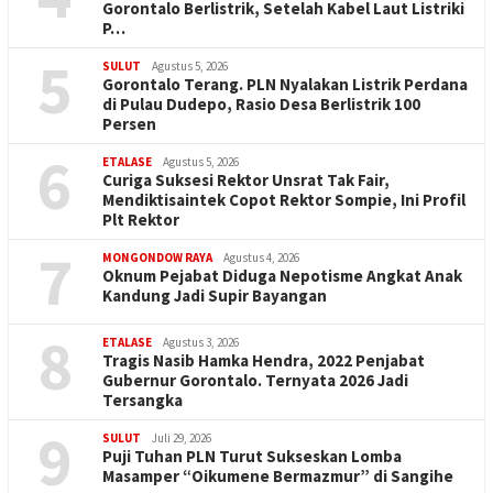
Gorontalo Berlistrik, Setelah Kabel Laut Listriki
P…
5
SULUT
Agustus 5, 2026
Gorontalo Terang. PLN Nyalakan Listrik Perdana
di Pulau Dudepo, Rasio Desa Berlistrik 100
Persen
6
ETALASE
Agustus 5, 2026
Curiga Suksesi Rektor Unsrat Tak Fair,
Mendiktisaintek Copot Rektor Sompie, Ini Profil
Plt Rektor
7
MONGONDOW RAYA
Agustus 4, 2026
Oknum Pejabat Diduga Nepotisme Angkat Anak
Kandung Jadi Supir Bayangan
8
ETALASE
Agustus 3, 2026
Tragis Nasib Hamka Hendra, 2022 Penjabat
Gubernur Gorontalo. Ternyata 2026 Jadi
Tersangka
9
SULUT
Juli 29, 2026
Puji Tuhan PLN Turut Sukseskan Lomba
Masamper “Oikumene Bermazmur” di Sangihe