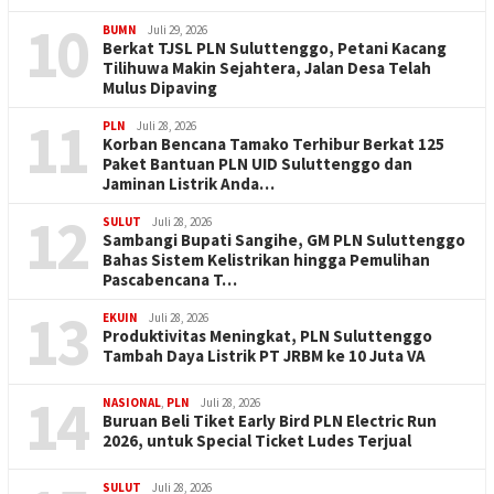
10
BUMN
Juli 29, 2026
Berkat TJSL PLN Suluttenggo, Petani Kacang
Tilihuwa Makin Sejahtera, Jalan Desa Telah
Mulus Dipaving
11
PLN
Juli 28, 2026
Korban Bencana Tamako Terhibur Berkat 125
Paket Bantuan PLN UID Suluttenggo dan
Jaminan Listrik Anda…
12
SULUT
Juli 28, 2026
Sambangi Bupati Sangihe, GM PLN Suluttenggo
Bahas Sistem Kelistrikan hingga Pemulihan
Pascabencana T…
13
EKUIN
Juli 28, 2026
Produktivitas Meningkat, PLN Suluttenggo
Tambah Daya Listrik PT JRBM ke 10 Juta VA
14
NASIONAL
,
PLN
Juli 28, 2026
Buruan Beli Tiket Early Bird PLN Electric Run
2026, untuk Special Ticket Ludes Terjual
SULUT
Juli 28, 2026