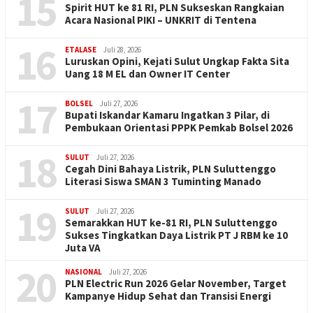
15
Spirit HUT ke 81 RI, PLN Sukseskan Rangkaian
Acara Nasional PIKI – UNKRIT di Tentena
16
ETALASE
Juli 28, 2026
Luruskan Opini, Kejati Sulut Ungkap Fakta Sita
Uang 18 M EL dan Owner IT Center
17
BOLSEL
Juli 27, 2026
Bupati Iskandar Kamaru Ingatkan 3 Pilar, di
Pembukaan Orientasi PPPK Pemkab Bolsel 2026
18
SULUT
Juli 27, 2026
Cegah Dini Bahaya Listrik, PLN Suluttenggo
Literasi Siswa SMAN 3 Tuminting Manado
19
SULUT
Juli 27, 2026
Semarakkan HUT ke-81 RI, PLN Suluttenggo
Sukses Tingkatkan Daya Listrik PT J RBM ke 10
Juta VA
20
NASIONAL
Juli 27, 2026
PLN Electric Run 2026 Gelar November, Target
Kampanye Hidup Sehat dan Transisi Energi