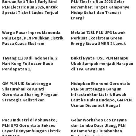
Buruan Beli Tiket Early Bird
PLN Electric Run 2026 Gelar
PLN Electric Run 2026, untuk
November, Target Kampanye
Special Ticket Ludes Terjual
Hidup Sehat dan Transisi
Energi
Warga Pasar Inpres Manonda
Melalui TJSL PLN UP3 Luwuk
Palu Lega, PLN Pulihkan Listrik
Perkuat Ekosistem Green
Pasca Cuaca Ekstrem
Energy Siswa SMKN 2 Luwuk
Tayang 11/08 di Indonesia, 2
Bukti Nyata TJSL PLN Mampu
Hari Kung Fu Soccer Raub
Ubah Sampah menjadi Harapan
Pendapatan 1,
di TPA Kawatuna
GM PLN UID Suluttenggo
Hidupkan Ekonomi Gorontalo
Silaturahmi ke Kajati
PLN Suluttenggo Bangun
Gorontalo Sharing Program
Infrastruktur Listrik Bawah
Strategis Kelistrikan
Laut ke Pulau Dudepo, GM PLN
Usman Disambut Hangat
Pacu Industri di Pohuwato,
Gelar Workshop Eco Enzyme
PLN UP3 Gorontalo Sukses
dan Lomba Daur Ulang, PLN
Layani Penyambungan Listrik
Kotamobagu Tumbuhkan