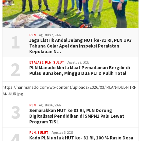
1
PLN
Agustus 7, 2026
Jaga Listrik Andal Jelang HUT ke-81 RI, PLN UP3
Tahuna Gelar Apel dan Inspeksi Peralatan
Kepulauan N…
2
ETALASE
,
PLN
,
SULUT
Agustus 7, 2026
PLN Manado Minta Maaf Pemadaman Bergilir di
Pulau Bunaken, Minggu Dua PLTD Pulih Total
https://harimanado.com/wp-content/uploads/2026/03/IKLAN-IDUL-FITRI-
AN-NUR.jpg
3
PLN
Agustus 6, 2026
Semarakkan HUT ke 81 RI, PLN Dorong
Digitalisasi Pendidikan di SMPN1 Palu Lewat
Program TJSL
4
PLN
,
SULUT
Agustus 6, 2026
Kado PLN untuk HUT ke- 81 RI, 100 % Rasio Desa