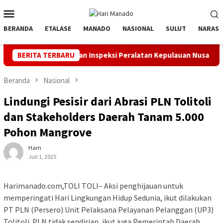
Loncat
Menu
ke
Mobile
konten
BERANDA
ETALASE
MANADO
NASIONAL
SULUT
NARASI
 Apel dan Inspeksi Peralatan Kepulauan Nusa Utara
BERITA TERBARU
PLN M
Beranda
Nasional
Lindungi Pesisir dari Abrasi PLN Tolitoli
dan Stakeholders Daerah Tanam 5.000
Pohon Mangrove
Ham
Juli 1, 2025
Harimanado.com,TOLI TOLI– Aksi penghijauan untuk
memperingati Hari Lingkungan Hidup Sedunia, ikut dilakukan
PT PLN (Persero) Unit Pelaksana Pelayanan Pelanggan (UP3)
Tolitoli. PLN tidak sendirian, ikut juga Pemerintah Daerah