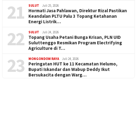
21
SULUT
Juli 25, 2026
Hormati Jasa Pahlawan, Direktur Rizal Pastikan
Keandalan PLTU Palu 3 Topang Ketahanan
Energi Listrik…
22
SULUT
Juli 24, 2026
Topang Usaha Petani Bunga Krisan, PLN UID
Suluttenggo Resmikan Program Electrifying
Agriculture di T…
23
MONGONDOW RAYA
Juli 24, 2026
Peringatan HUT ke 11 Kecamatan Helumo,
Bupati Iskandar dan Wabup Deddy Ikut
Bersukacita dengan Warg…