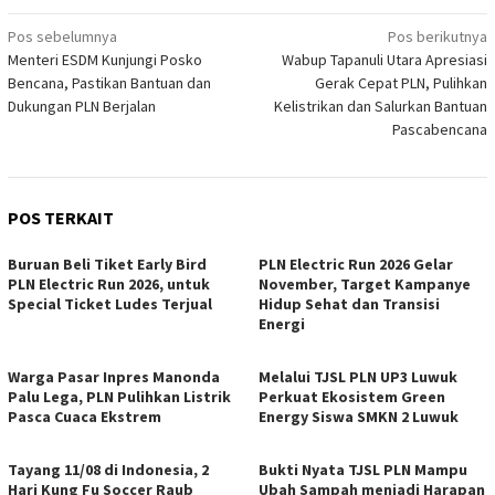
Navigasi
Pos sebelumnya
Pos berikutnya
Menteri ESDM Kunjungi Posko
Wabup Tapanuli Utara Apresiasi
pos
Bencana, Pastikan Bantuan dan
Gerak Cepat PLN, Pulihkan
Dukungan PLN Berjalan
Kelistrikan dan Salurkan Bantuan
Pascabencana
POS TERKAIT
Buruan Beli Tiket Early Bird
PLN Electric Run 2026 Gelar
PLN Electric Run 2026, untuk
November, Target Kampanye
Special Ticket Ludes Terjual
Hidup Sehat dan Transisi
Energi
Warga Pasar Inpres Manonda
Melalui TJSL PLN UP3 Luwuk
Palu Lega, PLN Pulihkan Listrik
Perkuat Ekosistem Green
Pasca Cuaca Ekstrem
Energy Siswa SMKN 2 Luwuk
Tayang 11/08 di Indonesia, 2
Bukti Nyata TJSL PLN Mampu
Hari Kung Fu Soccer Raub
Ubah Sampah menjadi Harapan