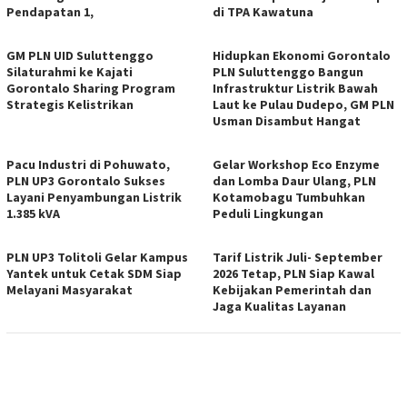
Pendapatan 1,
di TPA Kawatuna
GM PLN UID Suluttenggo
Hidupkan Ekonomi Gorontalo
Silaturahmi ke Kajati
PLN Suluttenggo Bangun
Gorontalo Sharing Program
Infrastruktur Listrik Bawah
Strategis Kelistrikan
Laut ke Pulau Dudepo, GM PLN
Usman Disambut Hangat
Pacu Industri di Pohuwato,
Gelar Workshop Eco Enzyme
PLN UP3 Gorontalo Sukses
dan Lomba Daur Ulang, PLN
Layani Penyambungan Listrik
Kotamobagu Tumbuhkan
1.385 kVA
Peduli Lingkungan
PLN UP3 Tolitoli Gelar Kampus
Tarif Listrik Juli- September
Yantek untuk Cetak SDM Siap
2026 Tetap, PLN Siap Kawal
Melayani Masyarakat
Kebijakan Pemerintah dan
Jaga Kualitas Layanan