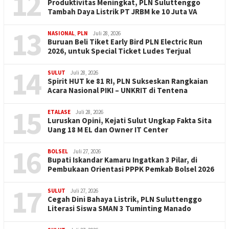
12
Produktivitas Meningkat, PLN Suluttenggo
Tambah Daya Listrik PT JRBM ke 10 Juta VA
13
NASIONAL
,
PLN
Juli 28, 2026
Buruan Beli Tiket Early Bird PLN Electric Run
2026, untuk Special Ticket Ludes Terjual
14
SULUT
Juli 28, 2026
Spirit HUT ke 81 RI, PLN Sukseskan Rangkaian
Acara Nasional PIKI – UNKRIT di Tentena
15
ETALASE
Juli 28, 2026
Luruskan Opini, Kejati Sulut Ungkap Fakta Sita
Uang 18 M EL dan Owner IT Center
16
BOLSEL
Juli 27, 2026
Bupati Iskandar Kamaru Ingatkan 3 Pilar, di
Pembukaan Orientasi PPPK Pemkab Bolsel 2026
17
SULUT
Juli 27, 2026
Cegah Dini Bahaya Listrik, PLN Suluttenggo
Literasi Siswa SMAN 3 Tuminting Manado