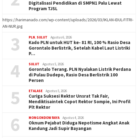
Digitalisasi Pendidikan di SMPN1 Palu Lewat
Program TJSL
https://harimanado.com/wp-content/uploads/2026/03/IKLAN-IDUL-FITRI-
AN-NUR.jpg
3
PLN
,
SULUT
Agustus 6, 2026
Kado PLN untuk HUT ke- 81 RI, 100 % Rasio Desa
Gorontalo Berlistrik, Setelah Kabel Laut Listriki
P…
4
SULUT
Agustus 5, 2026
Gorontalo Terang. PLN Nyalakan Listrik Perdana
di Pulau Dudepo, Rasio Desa Berlistrik 100
Persen
5
ETALASE
Agustus 5, 2026
Curiga Suksesi Rektor Unsrat Tak Fair,
Mendiktisaintek Copot Rektor Sompie, Ini Profil
Plt Rektor
6
MONGONDOW RAYA
Agustus 4, 2026
Oknum Pejabat Diduga Nepotisme Angkat Anak
Kandung Jadi Supir Bayangan