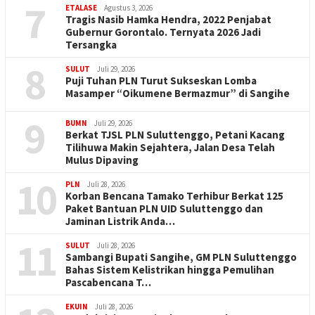
7
ETALASE
Agustus 3, 2026
Tragis Nasib Hamka Hendra, 2022 Penjabat
Gubernur Gorontalo. Ternyata 2026 Jadi
Tersangka
8
SULUT
Juli 29, 2026
Puji Tuhan PLN Turut Sukseskan Lomba
Masamper “Oikumene Bermazmur” di Sangihe
9
BUMN
Juli 29, 2026
Berkat TJSL PLN Suluttenggo, Petani Kacang
Tilihuwa Makin Sejahtera, Jalan Desa Telah
Mulus Dipaving
10
PLN
Juli 28, 2026
Korban Bencana Tamako Terhibur Berkat 125
Paket Bantuan PLN UID Suluttenggo dan
Jaminan Listrik Anda…
11
SULUT
Juli 28, 2026
Sambangi Bupati Sangihe, GM PLN Suluttenggo
Bahas Sistem Kelistrikan hingga Pemulihan
Pascabencana T…
EKUIN
Juli 28, 2026