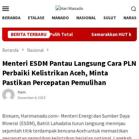
Loncat
Menu
ke
Mobile
konten
BERANDA
ETALASE
MANADO
NASIONAL
SULUT
NARASI
LTD Pulih Total
BERITA TERBARU
Semarakkan HUT ke 81 RI, PLN Dorong Di
Beranda
Nasional
Menteri ESDM Pantau Langsung Cara PLN
Perbaiki Kelistrikan Aceh, Minta
Pastikan Percepatan Pemulihan
Ham
Desember 4, 2025
Bireuen, Harimanado.com– Menteri Energi dan Sumber Daya
Mineral (ESDM), Bahlil Lahadalia turun langsung meninjau
sejumlah titik terdampak bencana Aceh untuk memastikan
percepatan pemulihan kelistrikan berjalan optimal. Langkah