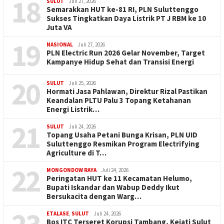
18
SULUT
Juli 27, 2026
Semarakkan HUT ke-81 RI, PLN Suluttenggo
Sukses Tingkatkan Daya Listrik PT J RBM ke 10
Juta VA
19
NASIONAL
Juli 27, 2026
PLN Electric Run 2026 Gelar November, Target
Kampanye Hidup Sehat dan Transisi Energi
20
SULUT
Juli 25, 2026
Hormati Jasa Pahlawan, Direktur Rizal Pastikan
Keandalan PLTU Palu 3 Topang Ketahanan
Energi Listrik…
21
SULUT
Juli 24, 2026
Topang Usaha Petani Bunga Krisan, PLN UID
Suluttenggo Resmikan Program Electrifying
Agriculture di T…
22
MONGONDOW RAYA
Juli 24, 2026
Peringatan HUT ke 11 Kecamatan Helumo,
Bupati Iskandar dan Wabup Deddy Ikut
Bersukacita dengan Warg…
ETALASE
,
SULUT
Juli 24, 2026
Bos ITC Terseret Korupsi Tambang, Kejati Sulut