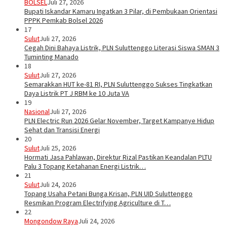
BOLSEL
Juli 27, 2026
Bupati Iskandar Kamaru Ingatkan 3 Pilar, di Pembukaan Orientasi
PPPK Pemkab Bolsel 2026
17
Sulut
Juli 27, 2026
Cegah Dini Bahaya Listrik, PLN Suluttenggo Literasi Siswa SMAN 3
Tuminting Manado
18
Sulut
Juli 27, 2026
Semarakkan HUT ke-81 RI, PLN Suluttenggo Sukses Tingkatkan
Daya Listrik PT J RBM ke 10 Juta VA
19
Nasional
Juli 27, 2026
PLN Electric Run 2026 Gelar November, Target Kampanye Hidup
Sehat dan Transisi Energi
20
Sulut
Juli 25, 2026
Hormati Jasa Pahlawan, Direktur Rizal Pastikan Keandalan PLTU
Palu 3 Topang Ketahanan Energi Listrik…
21
Sulut
Juli 24, 2026
Topang Usaha Petani Bunga Krisan, PLN UID Suluttenggo
Resmikan Program Electrifying Agriculture di T…
22
Mongondow Raya
Juli 24, 2026