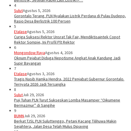
Berlistrik, Setelah Kabel Laut Listriki P…
4
Sulut
Agustus 5, 2026
Gorontalo Terang. PLN Nyalakan Listrik Perdana di Pulau Dudepo,
Rasio Desa Berlistrik 100 Persen
5
Etalase
Agustus 5, 2026
Curiga Suksesi Rektor Unsrat Tak Fair, Mendiktisaintek Copot
Rektor Sompie, Ini Profil Plt Rektor
6
Mongondow Raya
Agustus 4, 2026
Oknum Pejabat Diduga Nepotisme Angkat Anak Kandung Jadi
Supir Bayangan
7
Etalase
Agustus 3, 2026
Tragis Nasib Hamka Hendra, 2022 Penjabat Gubernur Gorontalo.
Ternyata 2026 Jadi Tersangka
8
Sulut
Juli 29, 2026
Puji Tuhan PLN Turut Sukseskan Lomba Masamper “Oikumene
Bermazmur” di Sangihe
9
BUMN
Juli 29, 2026
Berkat TJSL PLN Suluttenggo, Petani Kacang Tilihuwa Makin
Sejahtera, Jalan Desa Telah Mulus Dipaving