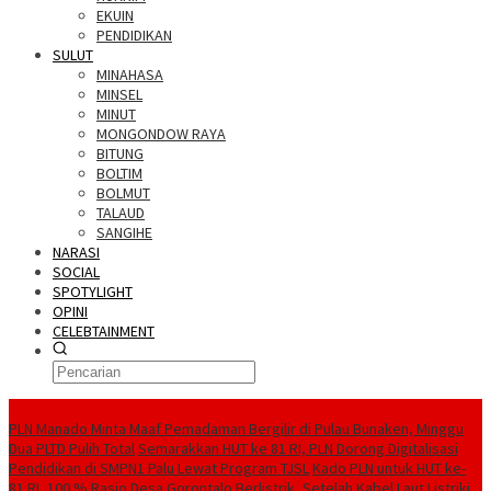
EKUIN
PENDIDIKAN
SULUT
MINAHASA
MINSEL
MINUT
MONGONDOW RAYA
BITUNG
BOLTIM
BOLMUT
TALAUD
SANGIHE
NARASI
SOCIAL
SPOTYLIGHT
OPINI
CELEBTAINMENT
BERITA TERBARU
PLN Manado Minta Maaf Pemadaman Bergilir di Pulau Bunaken, Minggu
Dua PLTD Pulih Total
Semarakkan HUT ke 81 RI, PLN Dorong Digitalisasi
Pendidikan di SMPN1 Palu Lewat Program TJSL
Kado PLN untuk HUT ke-
81 RI, 100 % Rasio Desa Gorontalo Berlistrik, Setelah Kabel Laut Listriki