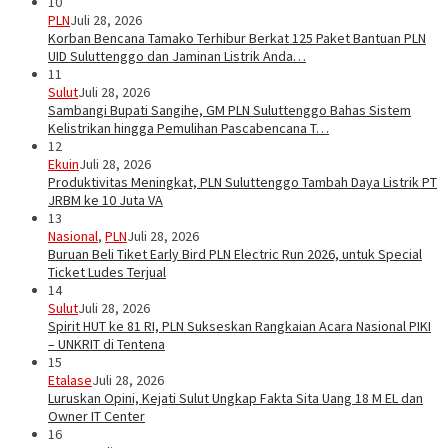
10
PLN
Juli 28, 2026
Korban Bencana Tamako Terhibur Berkat 125 Paket Bantuan PLN
UID Suluttenggo dan Jaminan Listrik Anda…
11
Sulut
Juli 28, 2026
Sambangi Bupati Sangihe, GM PLN Suluttenggo Bahas Sistem
Kelistrikan hingga Pemulihan Pascabencana T…
12
Ekuin
Juli 28, 2026
Produktivitas Meningkat, PLN Suluttenggo Tambah Daya Listrik PT
JRBM ke 10 Juta VA
13
Nasional
,
PLN
Juli 28, 2026
Buruan Beli Tiket Early Bird PLN Electric Run 2026, untuk Special
Ticket Ludes Terjual
14
Sulut
Juli 28, 2026
Spirit HUT ke 81 RI, PLN Sukseskan Rangkaian Acara Nasional PIKI
– UNKRIT di Tentena
15
Etalase
Juli 28, 2026
Luruskan Opini, Kejati Sulut Ungkap Fakta Sita Uang 18 M EL dan
Owner IT Center
16