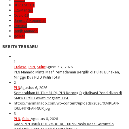
DPRD SULUT
E2L-Mantap
Covid-19
James A Kojongian
kriminal
Banjir Manado
golkar
BERITA TERBARU
1
Etalase
,
PLN
,
Sulut
Agustus 7, 2026
PLN Manado Minta Maaf Pemadaman Bergilir di Pulau Bunaken,
Minggu Dua PLTD Pulih Total
2
PLN
Agustus 6, 2026
Semarakkan HUT ke 81 RI, PLN Dorong Digitalisasi Pendidikan di
SMPN1 Palu Lewat Program TJSL
https://harimanado.com/wp-content/uploads/2026/03/IKLAN-
IDUL-FITRI-AN-NUR.jpg
3
PLN
,
Sulut
Agustus 6, 2026
Kado PLN untuk HUT ke- 81 RI, 100 % Rasio Desa Gorontalo