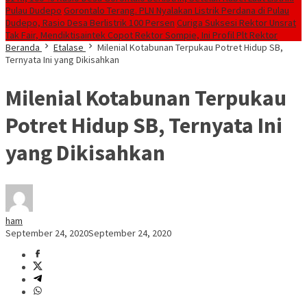
Pulau Dudepo
Gorontalo Terang. PLN Nyalakan Listrik Perdana di Pulau
Dudepo, Rasio Desa Berlistrik 100 Persen
Curiga Suksesi Rektor Unsrat
Tak Fair, Mendiktisaintek Copot Rektor Sompie, Ini Profil Plt Rektor
Beranda
Etalase
Milenial Kotabunan Terpukau Potret Hidup SB,
Ternyata Ini yang Dikisahkan
Milenial Kotabunan Terpukau
Potret Hidup SB, Ternyata Ini
yang Dikisahkan
ham
September 24, 2020
September 24, 2020