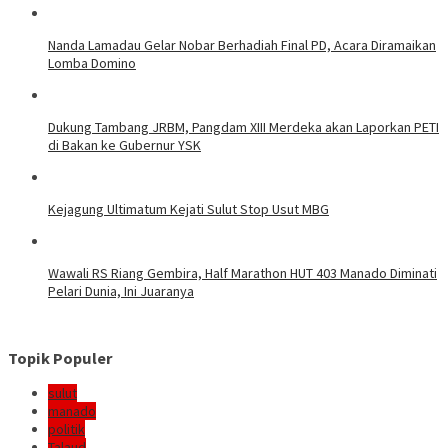
Nanda Lamadau Gelar Nobar Berhadiah Final PD, Acara Diramaikan
Lomba Domino
Dukung Tambang JRBM, Pangdam XIII Merdeka akan Laporkan PETI
di Bakan ke Gubernur YSK
Kejagung Ultimatum Kejati Sulut Stop Usut MBG
Wawali RS Riang Gembira, Half Marathon HUT 403 Manado Diminati
Pelari Dunia, Ini Juaranya
Topik Populer
sulut
manado
politik
Talaud