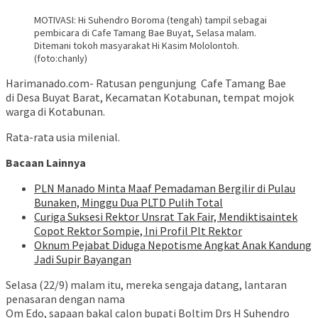
MOTIVASI: Hi Suhendro Boroma (tengah) tampil sebagai
pembicara di Cafe Tamang Bae Buyat, Selasa malam.
Ditemani tokoh masyarakat Hi Kasim Mololontoh.
(foto:chanly)
Harimanado.com- Ratusan pengunjung Cafe Tamang Bae
di Desa Buyat Barat, Kecamatan Kotabunan, tempat mojok
warga di Kotabunan.
Rata-rata usia milenial.
Bacaan Lainnya
PLN Manado Minta Maaf Pemadaman Bergilir di Pulau
Bunaken, Minggu Dua PLTD Pulih Total
Curiga Suksesi Rektor Unsrat Tak Fair, Mendiktisaintek
Copot Rektor Sompie, Ini Profil Plt Rektor
Oknum Pejabat Diduga Nepotisme Angkat Anak Kandung
Jadi Supir Bayangan
Selasa (22/9) malam itu, mereka sengaja datang, lantaran
penasaran dengan nama
Om Edo, sapaan bakal calon bupati Boltim Drs H Suhendro