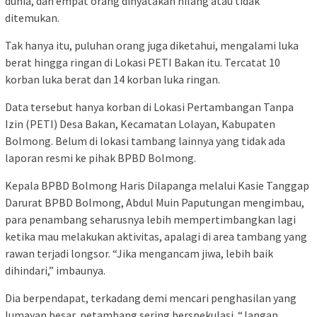
dunia, dan empat orang dinyatakan hilang atau tidak
ditemukan.
Tak hanya itu, puluhan orang juga diketahui, mengalami luka
berat hingga ringan di Lokasi PETI Bakan itu. Tercatat 10
korban luka berat dan 14 korban luka ringan.
Data tersebut hanya korban di Lokasi Pertambangan Tanpa
Izin (PETI) Desa Bakan, Kecamatan Lolayan, Kabupaten
Bolmong. Belum di lokasi tambang lainnya yang tidak ada
laporan resmi ke pihak BPBD Bolmong.
Kepala BPBD Bolmong Haris Dilapanga melalui Kasie Tanggap
Darurat BPBD Bolmong, Abdul Muin Paputungan mengimbau,
para penambang seharusnya lebih mempertimbangkan lagi
ketika mau melakukan aktivitas, apalagi di area tambang yang
rawan terjadi longsor. “Jika mengancam jiwa, lebih baik
dihindari,” imbaunya.
Dia berpendapat, terkadang demi mencari penghasilan yang
lumayan besar, petambang sering berspekulasi. “Jangan