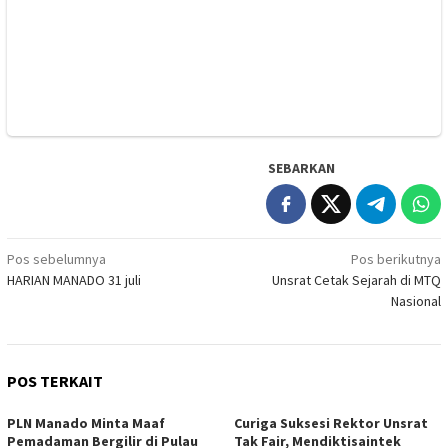
SEBARKAN
Navigasi
Pos sebelumnya
Pos berikutnya
HARIAN MANADO 31 juli
Unsrat Cetak Sejarah di MTQ
pos
Nasional
POS TERKAIT
PLN Manado Minta Maaf
Curiga Suksesi Rektor Unsrat
Pemadaman Bergilir di Pulau
Tak Fair, Mendiktisaintek