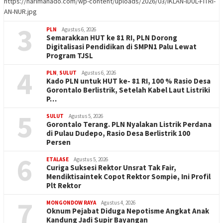
https://harimanado.com/wp-content/uploads/2026/03/IKLAN-IDUL-FITRI-
AN-NUR.jpg
3
PLN
Agustus 6, 2026
Semarakkan HUT ke 81 RI, PLN Dorong
Digitalisasi Pendidikan di SMPN1 Palu Lewat
Program TJSL
4
PLN
,
SULUT
Agustus 6, 2026
Kado PLN untuk HUT ke- 81 RI, 100 % Rasio Desa
Gorontalo Berlistrik, Setelah Kabel Laut Listriki
P…
5
SULUT
Agustus 5, 2026
Gorontalo Terang. PLN Nyalakan Listrik Perdana
di Pulau Dudepo, Rasio Desa Berlistrik 100
Persen
6
ETALASE
Agustus 5, 2026
Curiga Suksesi Rektor Unsrat Tak Fair,
Mendiktisaintek Copot Rektor Sompie, Ini Profil
Plt Rektor
7
MONGONDOW RAYA
Agustus 4, 2026
Oknum Pejabat Diduga Nepotisme Angkat Anak
Kandung Jadi Supir Bayangan