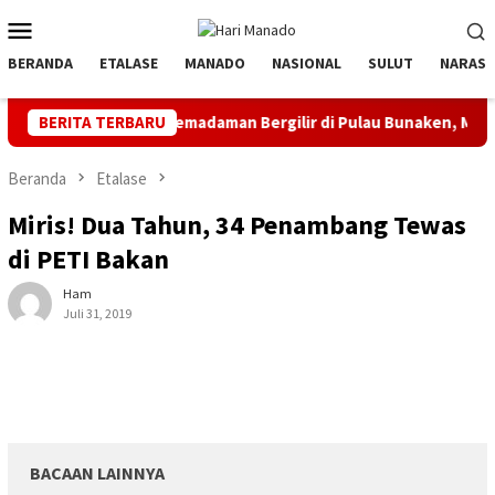
Loncat
Menu
ke
Mobile
konten
BERANDA
ETALASE
MANADO
NASIONAL
SULUT
NARASI
ta Maaf Pemadaman Bergilir di Pulau Bunaken, Minggu Dua PLTD 
BERITA TERBARU
Beranda
Etalase
Miris! Dua Tahun, 34 Penambang Tewas
di PETI Bakan
Ham
Juli 31, 2019
BACAAN LAINNYA