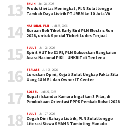
13
EKUIN
Juli 28, 2026
Produktivitas Meningkat, PLN Suluttenggo
Tambah Daya Listrik PT JRBM ke 10 Juta VA
14
NASIONAL
,
PLN
Juli 28, 2026
Buruan Beli Tiket Early Bird PLN Electric Run
2026, untuk Special Ticket Ludes Terjual
15
SULUT
Juli 28, 2026
Spirit HUT ke 81 RI, PLN Sukseskan Rangkaian
Acara Nasional PIKI – UNKRIT di Tentena
16
ETALASE
Juli 28, 2026
Luruskan Opini, Kejati Sulut Ungkap Fakta Sita
Uang 18 M EL dan Owner IT Center
17
BOLSEL
Juli 27, 2026
Bupati Iskandar Kamaru Ingatkan 3 Pilar, di
Pembukaan Orientasi PPPK Pemkab Bolsel 2026
18
SULUT
Juli 27, 2026
Cegah Dini Bahaya Listrik, PLN Suluttenggo
Literasi Siswa SMAN 3 Tuminting Manado