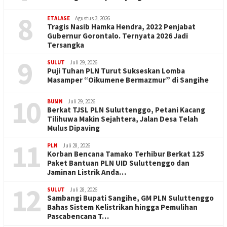
8
ETALASE
Agustus 3, 2026
Tragis Nasib Hamka Hendra, 2022 Penjabat
Gubernur Gorontalo. Ternyata 2026 Jadi
Tersangka
9
SULUT
Juli 29, 2026
Puji Tuhan PLN Turut Sukseskan Lomba
Masamper “Oikumene Bermazmur” di Sangihe
10
BUMN
Juli 29, 2026
Berkat TJSL PLN Suluttenggo, Petani Kacang
Tilihuwa Makin Sejahtera, Jalan Desa Telah
Mulus Dipaving
11
PLN
Juli 28, 2026
Korban Bencana Tamako Terhibur Berkat 125
Paket Bantuan PLN UID Suluttenggo dan
Jaminan Listrik Anda…
12
SULUT
Juli 28, 2026
Sambangi Bupati Sangihe, GM PLN Suluttenggo
Bahas Sistem Kelistrikan hingga Pemulihan
Pascabencana T…