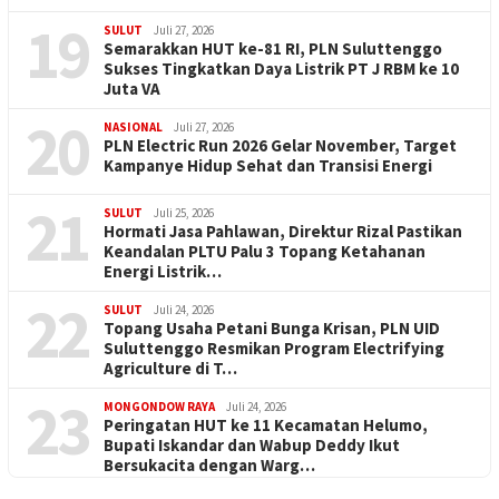
19
SULUT
Juli 27, 2026
Semarakkan HUT ke-81 RI, PLN Suluttenggo
Sukses Tingkatkan Daya Listrik PT J RBM ke 10
Juta VA
20
NASIONAL
Juli 27, 2026
PLN Electric Run 2026 Gelar November, Target
Kampanye Hidup Sehat dan Transisi Energi
21
SULUT
Juli 25, 2026
Hormati Jasa Pahlawan, Direktur Rizal Pastikan
Keandalan PLTU Palu 3 Topang Ketahanan
Energi Listrik…
22
SULUT
Juli 24, 2026
Topang Usaha Petani Bunga Krisan, PLN UID
Suluttenggo Resmikan Program Electrifying
Agriculture di T…
23
MONGONDOW RAYA
Juli 24, 2026
Peringatan HUT ke 11 Kecamatan Helumo,
Bupati Iskandar dan Wabup Deddy Ikut
Bersukacita dengan Warg…