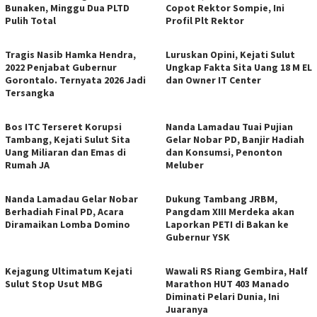
Bunaken, Minggu Dua PLTD
Copot Rektor Sompie, Ini
Pulih Total
Profil Plt Rektor
Tragis Nasib Hamka Hendra,
Luruskan Opini, Kejati Sulut
2022 Penjabat Gubernur
Ungkap Fakta Sita Uang 18 M EL
Gorontalo. Ternyata 2026 Jadi
dan Owner IT Center
Tersangka
Bos ITC Terseret Korupsi
Nanda Lamadau Tuai Pujian
Tambang, Kejati Sulut Sita
Gelar Nobar PD, Banjir Hadiah
Uang Miliaran dan Emas di
dan Konsumsi, Penonton
Rumah JA
Meluber
Nanda Lamadau Gelar Nobar
Dukung Tambang JRBM,
Berhadiah Final PD, Acara
Pangdam XIII Merdeka akan
Diramaikan Lomba Domino
Laporkan PETI di Bakan ke
Gubernur YSK
Kejagung Ultimatum Kejati
Wawali RS Riang Gembira, Half
Sulut Stop Usut MBG
Marathon HUT 403 Manado
Diminati Pelari Dunia, Ini
Juaranya