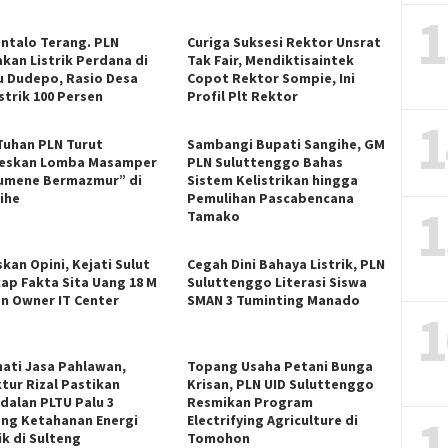
1
ntalo Terang. PLN
Curiga Suksesi Rektor Unsrat
akan Listrik Perdana di
Tak Fair, Mendiktisaintek
u Dudepo, Rasio Desa
Copot Rektor Sompie, Ini
strik 100 Persen
Profil Plt Rektor
1
 Tuhan PLN Turut
Sambangi Bupati Sangihe, GM
eskan Lomba Masamper
PLN Suluttenggo Bahas
umene Bermazmur” di
Sistem Kelistrikan hingga
ihe
Pemulihan Pascabencana
1
Tamako
kan Opini, Kejati Sulut
Cegah Dini Bahaya Listrik, PLN
ap Fakta Sita Uang 18 M
Suluttenggo Literasi Siswa
an Owner IT Center
SMAN 3 Tuminting Manado
1
ati Jasa Pahlawan,
Topang Usaha Petani Bunga
ktur Rizal Pastikan
Krisan, PLN UID Suluttenggo
dalan PLTU Palu 3
Resmikan Program
1
ng Ketahanan Energi
Electrifying Agriculture di
ik di Sulteng
Tomohon