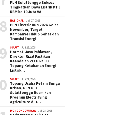
PLN Suluttenggo Sukses
Tingkatkan Daya Listrik PT J
RBM ke 10 Juta VA
8
NASIONAL
Juli 27, 2026
PLN Electric Run 2026 Gelar
November, Target
Kampanye Hidup Sehat dan
Transisi Energi
9
SULUT
Juli 25, 2026
Hormati Jasa Pahlawan,
Direktur Rizal Pastikan
Keandalan PLTU Palu 3
Topang Ketahanan Energi
Listrik…
0
SULUT
Juli 24, 2026
Topang Usaha Petani Bunga
Krisan, PLN UID
Suluttenggo Resmikan
Program Electrifying
Agriculture di T…
MONGONDOW RAYA
Juli 24, 2026
Peringatan HUT ke 11