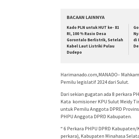
BACAAN LAINNYA
Kado PLN untuk HUT ke- 81
Go
RI, 100 % Rasio Desa
Ny
Gorontalo Berlistrik, Setelah
di
Kabel Laut Listriki Pulau
De
Dudepo
Harimanado.com,MANADO– Mahkamah 
Pemilu legislatif 2024 dari Sulut.
Dari sekian gugatan ada 8 perkara PH
Kata komisioner KPU Sulut Meidy Tin
untuk Pemilu Anggota DPRD Provinsi S
PHPU Anggota DPRD Kabupaten.
“ 6 Perkara PHPU DPRD Kabupaten/Ko
perkara), Kabupaten Minahasa Selata