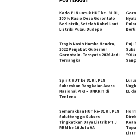
Kado PLN untuk HUT ke- 81 RI,
Goro
100 % Rasio Desa Gorontalo
Nyal
Berlistrik, Setelah Kabel Laut
Pula
Listriki Pulau Dudepo
Berli
Tragis Nasib Hamka Hendra,
Puji
2022 Penjabat Gubernur
Suks
Gorontalo. Ternyata 2026 Jadi
“Oik
Tersangka
Sang
Spirit HUT ke 81 RI, PLN
Lurus
Sukseskan Rangkaian Acara
Ungk
Nasional PIKI – UNKRIT di
EL d
Tentena
Semarakkan HUT ke-81 RI, PLN
Horm
Suluttenggo Sukses
Dire
Tingkatkan Daya Listrik PT J
Kean
RBM ke 10 Juta VA
Topa
Listr