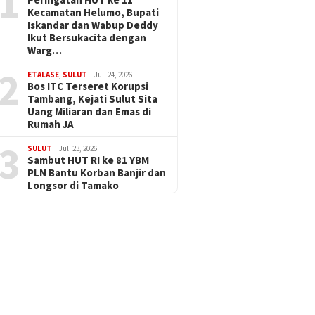
1
Kecamatan Helumo, Bupati
Iskandar dan Wabup Deddy
Ikut Bersukacita dengan
Warg…
2
ETALASE
,
SULUT
Juli 24, 2026
Bos ITC Terseret Korupsi
Tambang, Kejati Sulut Sita
Uang Miliaran dan Emas di
Rumah JA
3
SULUT
Juli 23, 2026
Sambut HUT RI ke 81 YBM
PLN Bantu Korban Banjir dan
Longsor di Tamako