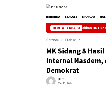
Loncat
ke
konten
BERANDA
ETALASE
MANADO
NAS
Semarakkan HUT ke 81 RI, PLN Dorong D
BERITA TERBARU
Beranda
Etalase
MK Sidang 8 Hasil 
Internal Nasdem, 
Demokrat
Ham
Mei 12, 2024