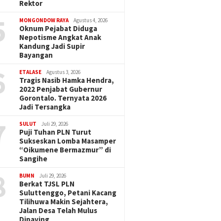
Rektor
5
MONGONDOW RAYA
Agustus 4, 2026
Oknum Pejabat Diduga
Nepotisme Angkat Anak
Kandung Jadi Supir
Bayangan
6
ETALASE
Agustus 3, 2026
Tragis Nasib Hamka Hendra,
2022 Penjabat Gubernur
Gorontalo. Ternyata 2026
Jadi Tersangka
7
SULUT
Juli 29, 2026
Puji Tuhan PLN Turut
Sukseskan Lomba Masamper
“Oikumene Bermazmur” di
Sangihe
8
BUMN
Juli 29, 2026
Berkat TJSL PLN
Suluttenggo, Petani Kacang
Tilihuwa Makin Sejahtera,
Jalan Desa Telah Mulus
Dipaving