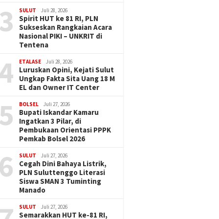
3
SULUT
Juli 28, 2026
Spirit HUT ke 81 RI, PLN
Sukseskan Rangkaian Acara
Nasional PIKI – UNKRIT di
Tentena
4
ETALASE
Juli 28, 2026
Luruskan Opini, Kejati Sulut
Ungkap Fakta Sita Uang 18 M
EL dan Owner IT Center
5
BOLSEL
Juli 27, 2026
Bupati Iskandar Kamaru
Ingatkan 3 Pilar, di
Pembukaan Orientasi PPPK
Pemkab Bolsel 2026
6
SULUT
Juli 27, 2026
Cegah Dini Bahaya Listrik,
PLN Suluttenggo Literasi
Siswa SMAN 3 Tuminting
Manado
7
SULUT
Juli 27, 2026
Semarakkan HUT ke-81 RI,