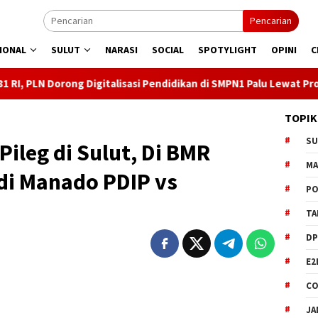
Pencarian
IONAL
SULUT
NARASI
SOCIAL
SPOTYLIGHT
OPINI
C
igitalisasi Pendidikan di SMPN1 Palu Lewat Program TJSL
TOPIK
S
Pileg di Sulut, Di BMR
M
di Manado PDIP vs
PO
TA
DP
E2
CO
JA