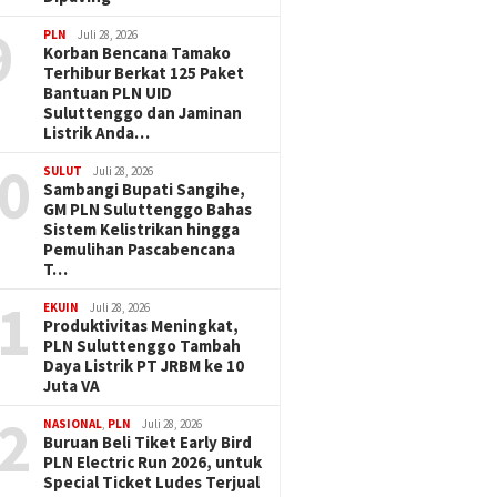
9
PLN
Juli 28, 2026
Korban Bencana Tamako
Terhibur Berkat 125 Paket
Bantuan PLN UID
Suluttenggo dan Jaminan
Listrik Anda…
0
SULUT
Juli 28, 2026
Sambangi Bupati Sangihe,
GM PLN Suluttenggo Bahas
Sistem Kelistrikan hingga
Pemulihan Pascabencana
T…
1
EKUIN
Juli 28, 2026
Produktivitas Meningkat,
PLN Suluttenggo Tambah
Daya Listrik PT JRBM ke 10
Juta VA
2
NASIONAL
,
PLN
Juli 28, 2026
Buruan Beli Tiket Early Bird
PLN Electric Run 2026, untuk
Special Ticket Ludes Terjual