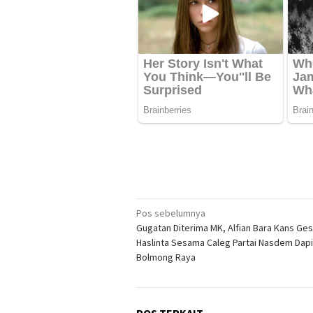
Navigasi
Pos sebelumnya
Gugatan Diterima MK, Alfian Bara Kans Ge
pos
Haslinta Sesama Caleg Partai Nasdem Dapi
Bolmong Raya
POS TERKAIT