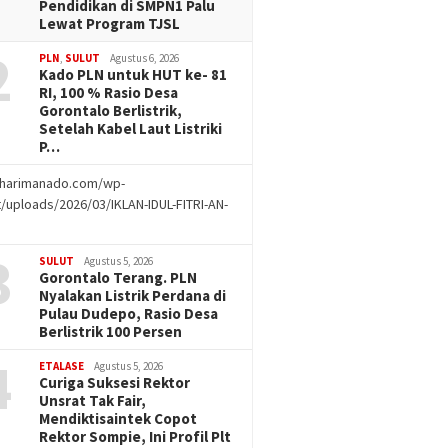
Pendidikan di SMPN1 Palu
Lewat Program TJSL
2
PLN
,
SULUT
Agustus 6, 2026
Kado PLN untuk HUT ke- 81
RI, 100 % Rasio Desa
Gorontalo Berlistrik,
Setelah Kabel Laut Listriki
P…
//harimanado.com/wp-
/uploads/2026/03/IKLAN-IDUL-FITRI-AN-
g
3
SULUT
Agustus 5, 2026
Gorontalo Terang. PLN
Nyalakan Listrik Perdana di
Pulau Dudepo, Rasio Desa
Berlistrik 100 Persen
4
ETALASE
Agustus 5, 2026
Curiga Suksesi Rektor
Unsrat Tak Fair,
Mendiktisaintek Copot
Rektor Sompie, Ini Profil Plt