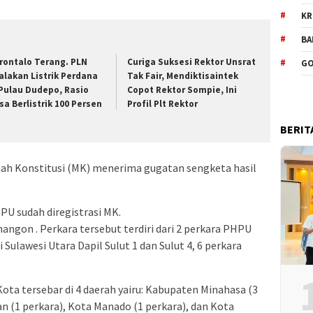
KR
BA
rontalo Terang. PLN
Curiga Suksesi Rektor Unsrat
GO
alakan Listrik Perdana
Tak Fair, Mendiktisaintek
 Pulau Dudepo, Rasio
Copot Rektor Sompie, Ini
sa Berlistrik 100 Persen
Profil Plt Rektor
BERIT
Konstitusi (MK) menerima gugatan sengketa hasil
PU sudah diregistrasi MK.
angon . Perkara tersebut terdiri dari 2 perkara PHPU
ulawesi Utara Dapil Sulut 1 dan Sulut 4, 6 perkara
ta tersebar di 4 daerah yairu: Kabupaten Minahasa (3
n (1 perkara), Kota Manado (1 perkara), dan Kota