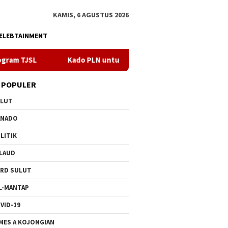
KAMIS, 6 AGUSTUS 2026
ELEBTAINMENT
Kado PLN untuk HUT ke- 81 RI, 100 % Rasio Desa Gorontalo Berlis
 POPULER
ULUT
ANADO
LITIK
LAUD
RD SULUT
L-MANTAP
VID-19
MES A KOJONGIAN