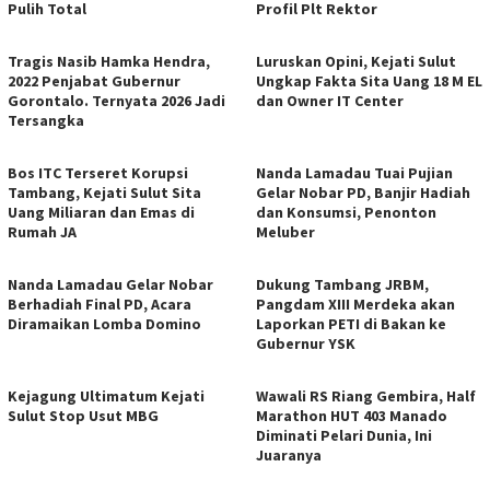
Pulih Total
Profil Plt Rektor
Tragis Nasib Hamka Hendra,
Luruskan Opini, Kejati Sulut
2022 Penjabat Gubernur
Ungkap Fakta Sita Uang 18 M EL
Gorontalo. Ternyata 2026 Jadi
dan Owner IT Center
Tersangka
Bos ITC Terseret Korupsi
Nanda Lamadau Tuai Pujian
Tambang, Kejati Sulut Sita
Gelar Nobar PD, Banjir Hadiah
Uang Miliaran dan Emas di
dan Konsumsi, Penonton
Rumah JA
Meluber
Nanda Lamadau Gelar Nobar
Dukung Tambang JRBM,
Berhadiah Final PD, Acara
Pangdam XIII Merdeka akan
Diramaikan Lomba Domino
Laporkan PETI di Bakan ke
Gubernur YSK
Kejagung Ultimatum Kejati
Wawali RS Riang Gembira, Half
Sulut Stop Usut MBG
Marathon HUT 403 Manado
Diminati Pelari Dunia, Ini
Juaranya