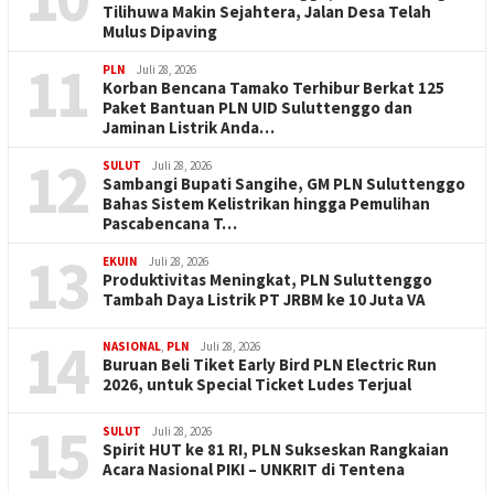
Tilihuwa Makin Sejahtera, Jalan Desa Telah
Mulus Dipaving
11
PLN
Juli 28, 2026
Korban Bencana Tamako Terhibur Berkat 125
Paket Bantuan PLN UID Suluttenggo dan
Jaminan Listrik Anda…
12
SULUT
Juli 28, 2026
Sambangi Bupati Sangihe, GM PLN Suluttenggo
Bahas Sistem Kelistrikan hingga Pemulihan
Pascabencana T…
13
EKUIN
Juli 28, 2026
Produktivitas Meningkat, PLN Suluttenggo
Tambah Daya Listrik PT JRBM ke 10 Juta VA
14
NASIONAL
,
PLN
Juli 28, 2026
Buruan Beli Tiket Early Bird PLN Electric Run
2026, untuk Special Ticket Ludes Terjual
15
SULUT
Juli 28, 2026
Spirit HUT ke 81 RI, PLN Sukseskan Rangkaian
Acara Nasional PIKI – UNKRIT di Tentena