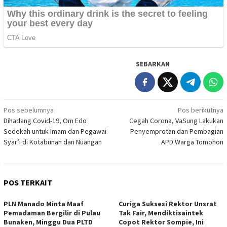
SEBARKAN
Navigasi
Pos sebelumnya
Pos berikutnya
Dihadang Covid-19, Om Edo
Cegah Corona, VaSung Lakukan
pos
Sedekah untuk Imam dan Pegawai
Penyemprotan dan Pembagian
Syar’i di Kotabunan dan Nuangan
APD Warga Tomohon
POS TERKAIT
PLN Manado Minta Maaf
Curiga Suksesi Rektor Unsrat
Pemadaman Bergilir di Pulau
Tak Fair, Mendiktisaintek
Bunaken, Minggu Dua PLTD
Copot Rektor Sompie, Ini