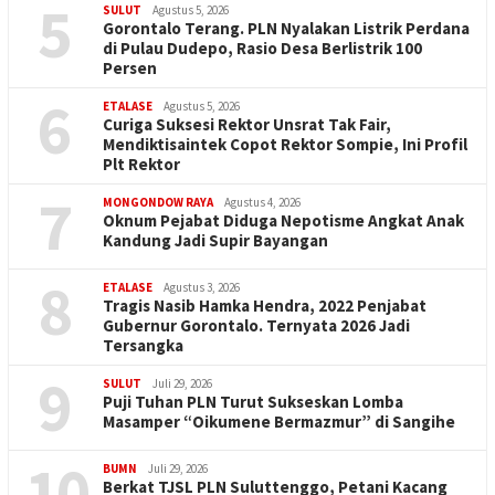
5
SULUT
Agustus 5, 2026
Gorontalo Terang. PLN Nyalakan Listrik Perdana
di Pulau Dudepo, Rasio Desa Berlistrik 100
Persen
6
ETALASE
Agustus 5, 2026
Curiga Suksesi Rektor Unsrat Tak Fair,
Mendiktisaintek Copot Rektor Sompie, Ini Profil
Plt Rektor
7
MONGONDOW RAYA
Agustus 4, 2026
Oknum Pejabat Diduga Nepotisme Angkat Anak
Kandung Jadi Supir Bayangan
8
ETALASE
Agustus 3, 2026
Tragis Nasib Hamka Hendra, 2022 Penjabat
Gubernur Gorontalo. Ternyata 2026 Jadi
Tersangka
9
SULUT
Juli 29, 2026
Puji Tuhan PLN Turut Sukseskan Lomba
Masamper “Oikumene Bermazmur” di Sangihe
10
BUMN
Juli 29, 2026
Berkat TJSL PLN Suluttenggo, Petani Kacang