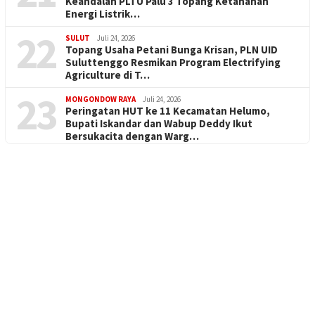
Keandalan PLTU Palu 3 Topang Ketahanan
Energi Listrik…
22
SULUT
Juli 24, 2026
Topang Usaha Petani Bunga Krisan, PLN UID
Suluttenggo Resmikan Program Electrifying
Agriculture di T…
23
MONGONDOW RAYA
Juli 24, 2026
Peringatan HUT ke 11 Kecamatan Helumo,
Bupati Iskandar dan Wabup Deddy Ikut
Bersukacita dengan Warg…