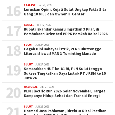
16
ETALASE
Juli 28, 2026
Luruskan Opini, Kejati Sulut Ungkap Fakta Sita
Uang 18 M EL dan Owner IT Center
17
BOLSEL
Juli 27, 2026
Bupati Iskandar Kamaru Ingatkan 3 Pilar, di
Pembukaan Orientasi PPPK Pemkab Bolsel 2026
18
SULUT
Juli 27, 2026
Cegah Dini Bahaya Listrik, PLN Suluttenggo
Literasi Siswa SMAN 3 Tuminting Manado
19
SULUT
Juli 27, 2026
Semarakkan HUT ke-81 RI, PLN Suluttenggo
Sukses Tingkatkan Daya Listrik PT J RBM ke 10
Juta VA
20
NASIONAL
Juli 27, 2026
PLN Electric Run 2026 Gelar November, Target
Kampanye Hidup Sehat dan Transisi Energi
21
SULUT
Juli 25, 2026
Hormati Jasa Pahlawan, Direktur Rizal Pastikan