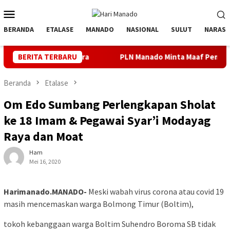
Loncat
Menu
ke
Mobile
konten
BERANDA
ETALASE
MANADO
NASIONAL
SULUT
NARASI
a Utara
BERITA TERBARU
PLN Manado Minta Maaf Pemadaman Bergilir di Pu
Beranda
Etalase
Om Edo Sumbang Perlengkapan Sholat
ke 18 Imam & Pegawai Syar’i Modayag
Raya dan Moat
Ham
Mei 16, 2020
Harimanado.MANADO-
Meski wabah virus corona atau covid 19
masih mencemaskan warga Bolmong Timur (Boltim),
tokoh kebanggaan warga Boltim Suhendro Boroma SB tidak