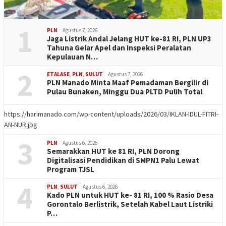
1
PLN
Agustus 7, 2026
Jaga Listrik Andal Jelang HUT ke-81 RI, PLN UP3
Tahuna Gelar Apel dan Inspeksi Peralatan
Kepulauan N…
2
ETALASE
,
PLN
,
SULUT
Agustus 7, 2026
PLN Manado Minta Maaf Pemadaman Bergilir di
Pulau Bunaken, Minggu Dua PLTD Pulih Total
https://harimanado.com/wp-content/uploads/2026/03/IKLAN-IDUL-FITRI-
AN-NUR.jpg
3
PLN
Agustus 6, 2026
Semarakkan HUT ke 81 RI, PLN Dorong
Digitalisasi Pendidikan di SMPN1 Palu Lewat
Program TJSL
4
PLN
,
SULUT
Agustus 6, 2026
Kado PLN untuk HUT ke- 81 RI, 100 % Rasio Desa
Gorontalo Berlistrik, Setelah Kabel Laut Listriki
P…