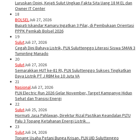
Luruskan Opini, Kejati Sulut Ungkap Fakta Sita Uang 18 M EL dan
Owner IT Center
18
BOLSEL
Juli 27, 2026
Bupati Iskandar Kamaru Ingatkan 3 Pilar, di Pembukaan Orientasi
PPPK Pemkab Bolsel 2026
19
Sulut
Juli 27, 2026
Cegah Dini Bahaya Listrik, PLN Suluttenggo Literasi Siswa SMAN 3
Tuminting Manado
20
Sulut
Juli 27, 2026
Semarakkan HUT ke-81 RI, PLN Suluttenggo Sukses Tingkatkan
Daya Listrik PT J RBM ke 10 Juta VA
21
Nasional
Juli 27, 2026
PLN Electric Run 2026 Gelar November, Target Kampanye Hidup
Sehat dan Transisi Energi
22
Sulut
Juli 25, 2026
Hormati Jasa Pahlawan, Direktur Rizal Pastikan Keandalan PLTU
Palu 3 Topang Ketahanan Energi Listrik…
23
Sulut
Juli 24, 2026
Topang Usaha Petani Bunga Krisan, PLN UID Suluttenggo