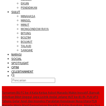
EKUIN
PENDIDIKAN
SULUT
MINAHASA
MINSEL
MINUT
MONGONDOW RAYA
BITUNG
BOLTIM
BOLMUT
TALAUD
SANGIHE
NARASI
SOCIAL
SPOTYLIGHT
OPINI
CELEBTAINMENT
BERITA TERBARU
Turnamen BU FC ke 4 Kata Ketua Askot Manado Makin Inovatif, Banyak
Orbitkan Bibit Unggul
Jaga Listrik Andal Jelang HUT ke-81 RI, PLN UP3
Tahuna Gelar Apel dan Inspeksi Peralatan Kepulauan Nusa Utara
PLN
Manado Minta Maaf Pemadaman Bergilir di Pulau Bunaken, Minggu Dua