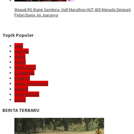
Wawali RS Riang Gembira, Half Marathon HUT 403 Manado Diminati
Pelari Dunia, Ini Juaranya
Topik Populer
sulut
manado
politik
Talaud
DPRD SULUT
E2L-Mantap
Covid-19
James A Kojongian
kriminal
Banjir Manado
golkar
BERITA TERBARU