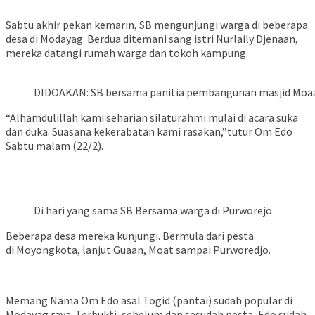
Sabtu akhir pekan kemarin, SB mengunjungi warga di beberapa
desa di Modayag. Berdua ditemani sang istri Nurlaily Djenaan,
mereka datangi rumah warga dan tokoh kampung.
DIDOAKAN: SB bersama panitia pembangunan masjid Moaat
“Alhamdulillah kami seharian silaturahmi mulai di acara suka
dan duka. Suasana kekerabatan kami rasakan,”tutur Om Edo
Sabtu malam (22/2).
Di hari yang sama SB Bersama warga di Purworejo
Beberapa desa mereka kunjungi. Bermula dari pesta
di Moyongkota, lanjut Guaan, Moat sampai Purworedjo.
Memang Nama Om Edo asal Togid (pantai) sudah popular di
Modayag raya. Terbukti, sebelum dan sesudah pesta, Edo sudah