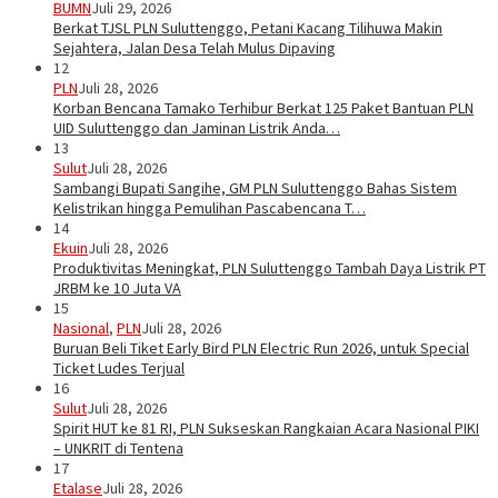
BUMN
Juli 29, 2026
Berkat TJSL PLN Suluttenggo, Petani Kacang Tilihuwa Makin
Sejahtera, Jalan Desa Telah Mulus Dipaving
12
PLN
Juli 28, 2026
Korban Bencana Tamako Terhibur Berkat 125 Paket Bantuan PLN
UID Suluttenggo dan Jaminan Listrik Anda…
13
Sulut
Juli 28, 2026
Sambangi Bupati Sangihe, GM PLN Suluttenggo Bahas Sistem
Kelistrikan hingga Pemulihan Pascabencana T…
14
Ekuin
Juli 28, 2026
Produktivitas Meningkat, PLN Suluttenggo Tambah Daya Listrik PT
JRBM ke 10 Juta VA
15
Nasional
,
PLN
Juli 28, 2026
Buruan Beli Tiket Early Bird PLN Electric Run 2026, untuk Special
Ticket Ludes Terjual
16
Sulut
Juli 28, 2026
Spirit HUT ke 81 RI, PLN Sukseskan Rangkaian Acara Nasional PIKI
– UNKRIT di Tentena
17
Etalase
Juli 28, 2026