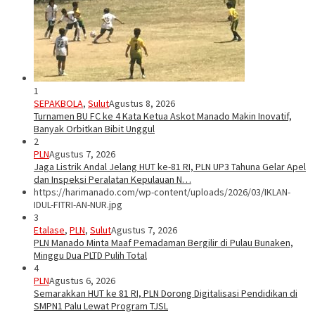
1
SEPAKBOLA
,
Sulut
Agustus 8, 2026
Turnamen BU FC ke 4 Kata Ketua Askot Manado Makin Inovatif,
Banyak Orbitkan Bibit Unggul
2
PLN
Agustus 7, 2026
Jaga Listrik Andal Jelang HUT ke-81 RI, PLN UP3 Tahuna Gelar Apel
dan Inspeksi Peralatan Kepulauan N…
https://harimanado.com/wp-content/uploads/2026/03/IKLAN-
IDUL-FITRI-AN-NUR.jpg
3
Etalase
,
PLN
,
Sulut
Agustus 7, 2026
PLN Manado Minta Maaf Pemadaman Bergilir di Pulau Bunaken,
Minggu Dua PLTD Pulih Total
4
PLN
Agustus 6, 2026
Semarakkan HUT ke 81 RI, PLN Dorong Digitalisasi Pendidikan di
SMPN1 Palu Lewat Program TJSL