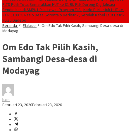
PLTD Pulih Total
Semarakkan HUT ke 81 RI, PLN Dorong Digitalisasi
Pendidikan di SMPN1 Palu Lewat Program TJSL
Kado PLN untuk HUT ke-
81 RI, 100 % Rasio Desa Gorontalo Berlistrik, Setelah Kabel Laut Listriki
Pulau Dudepo
Beranda
Etalase
Om Edo Tak Pilih Kasih, Sambangi Desa-desa di
Modayag
Om Edo Tak Pilih Kasih,
Sambangi Desa-desa di
Modayag
ham
Februari 23, 2020
Februari 23, 2020