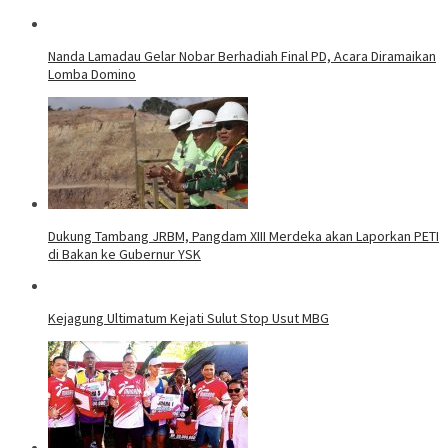
Nanda Lamadau Gelar Nobar Berhadiah Final PD, Acara Diramaikan
Lomba Domino
Dukung Tambang JRBM, Pangdam XIII Merdeka akan Laporkan PETI
di Bakan ke Gubernur YSK
Kejagung Ultimatum Kejati Sulut Stop Usut MBG