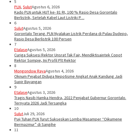
5
PLN
,
Sulut
Agustus 6, 2026
Kado PLN untuk HUT ke- 81 RI, 100 % Rasio Desa Gorontalo
Berlistrik, Setelah Kabel Laut Listriki P…
6
Sulut
Agustus 5, 2026
Gorontalo Terang. PLN Nyalakan Listrik Perdana di Pulau Dudepo,
Rasio Desa Berlistrik 100 Persen
7
Etalase
Agustus 5, 2026
Curiga Suksesi Rektor Unsrat Tak Fair, Mendiktisaintek Copot
Rektor Sompie, Ini Profil Plt Rektor
8
Mongondow Raya
Agustus 4, 2026
Oknum Pejabat Diduga Nepotisme Angkat Anak Kandung Jadi
Supir Bayangan
9
Etalase
Agustus 3, 2026
Tragis Nasib Hamka Hendra, 2022 Penjabat Gubernur Gorontalo.
Ternyata 2026 Jadi Tersangka
10
Sulut
Juli 29, 2026
Puji Tuhan PLN Turut Sukseskan Lomba Masamper “Oikumene
Bermazmur” di Sangihe
11