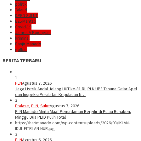
politik
Talaud
DPRD SULUT
E2L-Mantap
Covid-19
James A Kojongian
kriminal
Banjir Manado
golkar
BERITA TERBARU
1
PLN
Agustus 7, 2026
Jaga Listrik Andal Jelang HUT ke-81 RI, PLN UP3 Tahuna Gelar Apel
dan Inspeksi Peralatan Kepulauan N…
2
Etalase
,
PLN
,
Sulut
Agustus 7, 2026
PLN Manado Minta Maaf Pemadaman Bergilir di Pulau Bunaken,
Minggu Dua PLTD Pulih Total
https://harimanado.com/wp-content/uploads/2026/03/IKLAN-
IDUL-FITRI-AN-NUR.jpg
3
PLN
Agustus 6, 2026