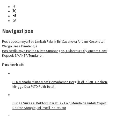
Navigasi pos
Pos sebelumnya
Bau Limbah Pabrik Bir Casanova Ancam Kesehatan
Warga Desa Pineleng 2
Pos berikutnya
Panitia Minta Sumbangan, Gubernur Olly Ancam Ganti
Kepsek SMANSA Tondano
Pos terkait
PLN Manado Minta Maaf Pemadaman Bergilir di Pulau Bunaken,
Minggu Dua PLTD Pulih Total
Curiga Suksesi Rektor Unsrat Tak Fair, Mendiktisaintek Copot
Rektor Sompie, Ini Profil Plt Rektor