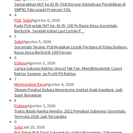
Semarakkan HUT ke 81 RI, PLN Dorong Digitalisasi Pendidikan di
SMPN1 Palu Lewat Program TJSL
4
PLN
,
Sulut
Agustus 6, 2026
Kado PLN untuk HUT ke- 81 RI, 100 % Rasio Desa Gorontalo
Berlistrik, Setelah Kabel Laut Listriki P…
5
Sulut
Agustus 5, 2026
Gorontalo Terang. PLN Nyalakan Listrik Perdana di Pulau Dudepo,
Rasio Desa Berlistrik 100 Persen
6
Etalase
Agustus 5, 2026
Curiga Suksesi Rektor Unsrat Tak Fair, Mendiktisaintek Copot
Rektor Sompie, Ini Profil Plt Rektor
7
Mongondow Raya
Agustus 4, 2026
Oknum Pejabat Diduga Nepotisme Angkat Anak Kandung Jadi
Supir Bayangan
8
Etalase
Agustus 3, 2026
Tragis Nasib Hamka Hendra, 2022 Penjabat Gubernur Gorontalo.
Ternyata 2026 Jadi Tersangka
9
Sulut
Juli 29, 2026
Puji Tuhan PLN Turut Sukseskan Lomba Masamper “Oikumene