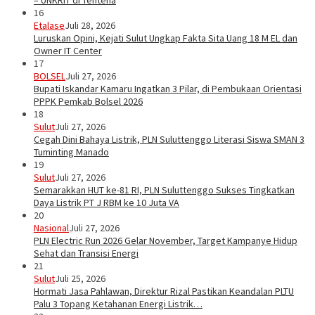
16
Etalase
Juli 28, 2026
Luruskan Opini, Kejati Sulut Ungkap Fakta Sita Uang 18 M EL dan
Owner IT Center
17
BOLSEL
Juli 27, 2026
Bupati Iskandar Kamaru Ingatkan 3 Pilar, di Pembukaan Orientasi
PPPK Pemkab Bolsel 2026
18
Sulut
Juli 27, 2026
Cegah Dini Bahaya Listrik, PLN Suluttenggo Literasi Siswa SMAN 3
Tuminting Manado
19
Sulut
Juli 27, 2026
Semarakkan HUT ke-81 RI, PLN Suluttenggo Sukses Tingkatkan
Daya Listrik PT J RBM ke 10 Juta VA
20
Nasional
Juli 27, 2026
PLN Electric Run 2026 Gelar November, Target Kampanye Hidup
Sehat dan Transisi Energi
21
Sulut
Juli 25, 2026
Hormati Jasa Pahlawan, Direktur Rizal Pastikan Keandalan PLTU
Palu 3 Topang Ketahanan Energi Listrik…