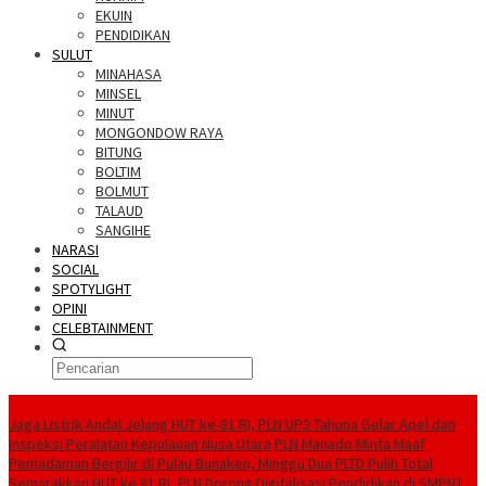
EKUIN
PENDIDIKAN
SULUT
MINAHASA
MINSEL
MINUT
MONGONDOW RAYA
BITUNG
BOLTIM
BOLMUT
TALAUD
SANGIHE
NARASI
SOCIAL
SPOTYLIGHT
OPINI
CELEBTAINMENT
BERITA TERBARU
Jaga Listrik Andal Jelang HUT ke-81 RI, PLN UP3 Tahuna Gelar Apel dan
Inspeksi Peralatan Kepulauan Nusa Utara
PLN Manado Minta Maaf
Pemadaman Bergilir di Pulau Bunaken, Minggu Dua PLTD Pulih Total
Semarakkan HUT ke 81 RI, PLN Dorong Digitalisasi Pendidikan di SMPN1