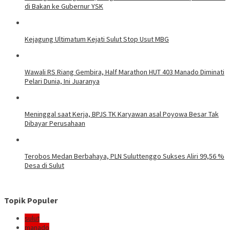
di Bakan ke Gubernur YSK
Kejagung Ultimatum Kejati Sulut Stop Usut MBG
Wawali RS Riang Gembira, Half Marathon HUT 403 Manado Diminati
Pelari Dunia, Ini Juaranya
Meninggal saat Kerja, BPJS TK Karyawan asal Poyowa Besar Tak
Dibayar Perusahaan
Terobos Medan Berbahaya, PLN Suluttenggo Sukses Aliri 99,56 %
Desa di Sulut
Topik Populer
sulut
manado