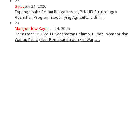
22
Sulut
Juli 24, 2026
Topang Usaha Petani Bunga Krisan, PLN UID Suluttenggo
Resmikan Program Electrifying Agriculture di T…
23
Mongondow Raya
Juli 24, 2026
Peringatan HUT ke 11 Kecamatan Helumo, Bupati Iskandar dan
Wabup Deddy Ikut Bersukacita dengan Warg…