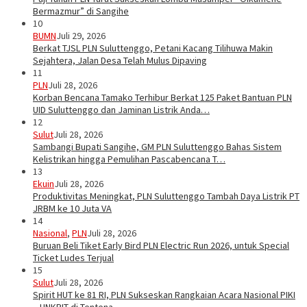
Bermazmur” di Sangihe
10
BUMN
Juli 29, 2026
Berkat TJSL PLN Suluttenggo, Petani Kacang Tilihuwa Makin
Sejahtera, Jalan Desa Telah Mulus Dipaving
11
PLN
Juli 28, 2026
Korban Bencana Tamako Terhibur Berkat 125 Paket Bantuan PLN
UID Suluttenggo dan Jaminan Listrik Anda…
12
Sulut
Juli 28, 2026
Sambangi Bupati Sangihe, GM PLN Suluttenggo Bahas Sistem
Kelistrikan hingga Pemulihan Pascabencana T…
13
Ekuin
Juli 28, 2026
Produktivitas Meningkat, PLN Suluttenggo Tambah Daya Listrik PT
JRBM ke 10 Juta VA
14
Nasional
,
PLN
Juli 28, 2026
Buruan Beli Tiket Early Bird PLN Electric Run 2026, untuk Special
Ticket Ludes Terjual
15
Sulut
Juli 28, 2026
Spirit HUT ke 81 RI, PLN Sukseskan Rangkaian Acara Nasional PIKI
– UNKRIT di Tentena